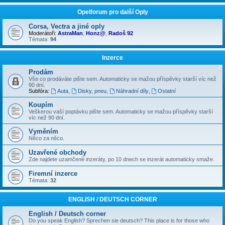
Opelforum pro další Oply
Corsa, Vectra a jiné oply
Moderátoři:
AstraMan
,
Honz@
,
Radoš 92
Témata:
94
Inzerce
Prodám
Vše co prodáváte pište sem. Automaticky se mažou příspěvky starší víc než
90 dní.
Subfóra:
Auta
,
Disky, pneu
,
Náhradní díly
,
Ostatní
Koupím
Veškerou vaší poptávku pište sem. Automaticky se mažou příspěvky starší
víc než 90 dní.
Vyměním
Něco za něco.
Uzavřené obchody
Zde najdete uzamčené inzeráty, po 10 dnech se inzerát automaticky smaže.
Firemní inzerce
Témata:
32
ENGLISH / DEUTSCH CORNER
English / Deutsch corner
Do you speak English? Sprechen sie deutsch? This place is for those who