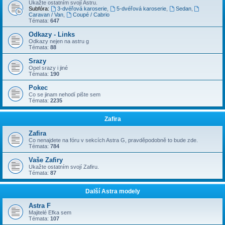
Ukažte ostatním svojí Astru.
Subfóra:
3-dvéřová karoserie
,
5-dvéřová karoserie
,
Sedan
,
Caravan / Van
,
Coupé / Cabrio
Témata:
647
Odkazy - Links
Odkazy nejen na astru g
Témata:
88
Srazy
Opel srazy i jiné
Témata:
190
Pokec
Co se jinam nehodí pište sem
Témata:
2235
Zafira
Zafira
Co nenajdete na fóru v sekcích Astra G, pravděpodobně to bude zde.
Témata:
784
Vaše Zafiry
Ukažte ostatním svojí Zafiru.
Témata:
87
Další Astra modely
Astra F
Majitelé Efka sem
Témata:
107