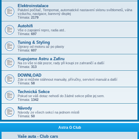
Elektroinstalace
Palubní počítač, Tempomat, automatické nastavení sklonu světlometů, váha
vzduchu, navigace, barevný displej
Témata:
2179
Autohifi
Vše o zapojení repro, radia atd..
Témata:
697
Tuning & Styling
Úpravy od motoru až po plasty
Témata:
607
Kupujeme Astru a Zafiru
Na co vše si dát pozor, rady při koupi ze zahraničí a další
Témata:
313
DOWNLOAD
Zde si můžete stáhnout manuály, příručky, servisní manuál a další
Témata:
58
Technická Sekce
Pokud se váš dotaz nehodí do žádné sekce pište jej sem.
Témata:
1342
Návody
Návody ze všech sekcí na jednom místě
Témata:
50
Astra G Club
Vaše auta - Club cars