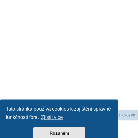
Tato stránka používá cookies k zajištění správné
Web
Obsah fóra
Všechny časy jsou v
UTC+02:00
funkčnosti fóra.
Zjistit více
Založeno na
phpBB
® Forum Software © phpBB Limited
Český překlad –
phpBB.cz
Rozumím
Soukromí
|
Podmínky