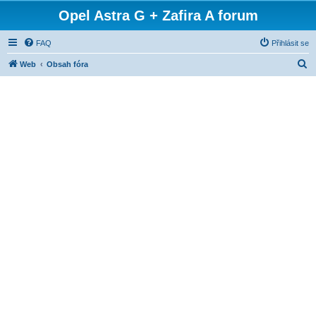
Opel Astra G + Zafira A forum
FAQ
Přihlásit se
H
Web
Obsah fóra
l
e
d
a
t