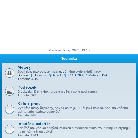
Právě je 09 srp 2026, 13:15
Technika
Motory
Spotřeba, rozvody, termostat, výměna oleje a další rady
Subfóra:
Benzín
,
Diesel
,
LPG, CNG
,
Motory - Pokec
Témata:
3319
Podvozek
Brzdy, tlumiče, výfuk, prostě o všem co je pod autem.
Témata:
822
Kola + pneu
Vybíráte disky či plechy, nevíte co to je ET, či jaké kola se hodí na vašeho
oplíka, zde najdete odpověď
Témata:
565
Interiér a exteriér
Zde řešíme vše co se týká interiéru a exteriéru mimo tzv. tuningu a stylingu,
na to máme jinou sekci...
Témata:
1541