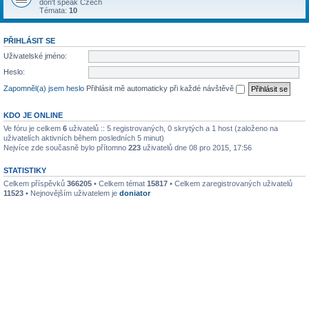
don't speak Czech
Témata:
10
PŘIHLÁSIT SE
Uživatelské jméno:
Heslo:
Zapomněl(a) jsem heslo
Přihlásit mě automaticky při každé návštěvě
KDO JE ONLINE
Ve fóru je celkem
6
uživatelů :: 5 registrovaných, 0 skrytých a 1 host (založeno na
uživatelích aktivních během posledních 5 minut)
Nejvíce zde současně bylo přítomno
223
uživatelů dne 08 pro 2015, 17:56
STATISTIKY
Celkem příspěvků
366205
• Celkem témat
15817
• Celkem zaregistrovaných uživatelů
11523
• Nejnovějším uživatelem je
doniator