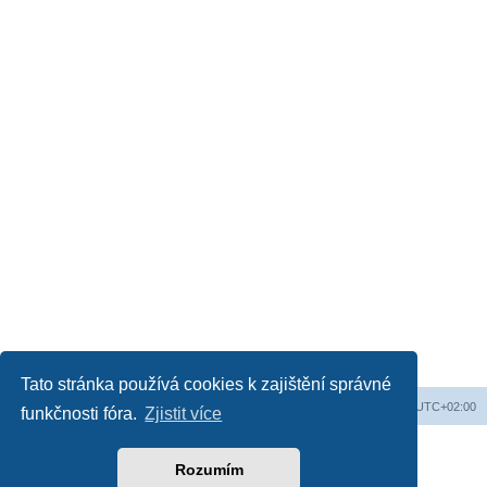
Tato stránka používá cookies k zajištění správné
Web
Obsah fóra
Všechny časy jsou v
UTC+02:00
funkčnosti fóra.
Zjistit více
Založeno na
phpBB
® Forum Software © phpBB Limited
Český překlad –
phpBB.cz
Rozumím
Soukromí
|
Podmínky