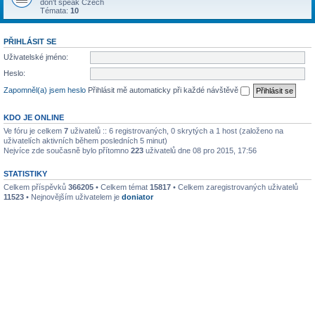
don't speak Czech
Témata:
10
PŘIHLÁSIT SE
Uživatelské jméno:
Heslo:
Zapomněl(a) jsem heslo
Přihlásit mě automaticky při každé návštěvě
KDO JE ONLINE
Ve fóru je celkem
7
uživatelů :: 6 registrovaných, 0 skrytých a 1 host (založeno na
uživatelích aktivních během posledních 5 minut)
Nejvíce zde současně bylo přítomno
223
uživatelů dne 08 pro 2015, 17:56
STATISTIKY
Celkem příspěvků
366205
• Celkem témat
15817
• Celkem zaregistrovaných uživatelů
11523
• Nejnovějším uživatelem je
doniator