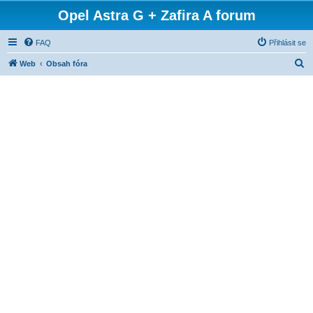
Opel Astra G + Zafira A forum
FAQ
Přihlásit se
H
Web
Obsah fóra
l
e
d
a
t