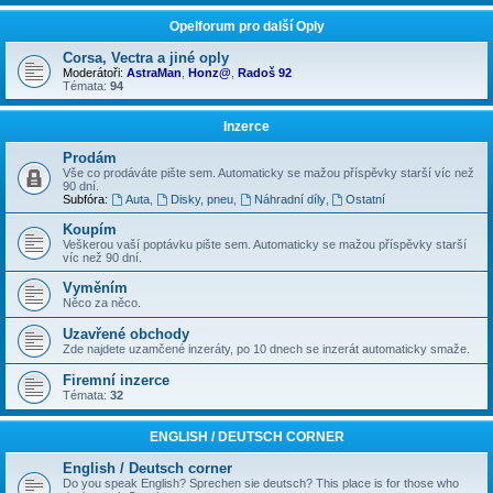
Opelforum pro další Oply
Corsa, Vectra a jiné oply
Moderátoři:
AstraMan
,
Honz@
,
Radoš 92
Témata:
94
Inzerce
Prodám
Vše co prodáváte pište sem. Automaticky se mažou příspěvky starší víc než
90 dní.
Subfóra:
Auta
,
Disky, pneu
,
Náhradní díly
,
Ostatní
Koupím
Veškerou vaší poptávku pište sem. Automaticky se mažou příspěvky starší
víc než 90 dní.
Vyměním
Něco za něco.
Uzavřené obchody
Zde najdete uzamčené inzeráty, po 10 dnech se inzerát automaticky smaže.
Firemní inzerce
Témata:
32
ENGLISH / DEUTSCH CORNER
English / Deutsch corner
Do you speak English? Sprechen sie deutsch? This place is for those who