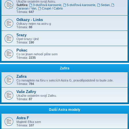
Ukažte ostatním svojí Astru.
Subfóra:
3-dvéřová karoserie
,
5-dvéřová karoserie
,
Sedan
,
Caravan / Van
,
Coupé / Cabrio
Témata:
647
Odkazy - Links
Odkazy nejen na astru g
Témata:
88
Srazy
Opel srazy i jiné
Témata:
190
Pokec
Co se jinam nehodí pište sem
Témata:
2235
Zafira
Zafira
Co nenajdete na fóru v sekcích Astra G, pravděpodobně to bude zde.
Témata:
784
Vaše Zafiry
Ukažte ostatním svojí Zafiru.
Témata:
87
Další Astra modely
Astra F
Majitelé Efka sem
Témata:
107