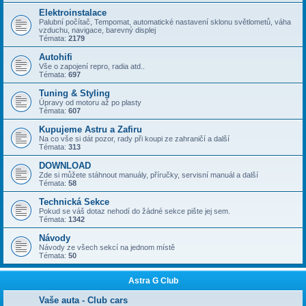
Elektroinstalace
Palubní počítač, Tempomat, automatické nastavení sklonu světlometů, váha
vzduchu, navigace, barevný displej
Témata:
2179
Autohifi
Vše o zapojení repro, radia atd..
Témata:
697
Tuning & Styling
Úpravy od motoru až po plasty
Témata:
607
Kupujeme Astru a Zafiru
Na co vše si dát pozor, rady při koupi ze zahraničí a další
Témata:
313
DOWNLOAD
Zde si můžete stáhnout manuály, příručky, servisní manuál a další
Témata:
58
Technická Sekce
Pokud se váš dotaz nehodí do žádné sekce pište jej sem.
Témata:
1342
Návody
Návody ze všech sekcí na jednom místě
Témata:
50
Astra G Club
Vaše auta - Club cars