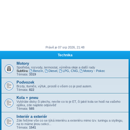
Právě je 07 srp 2026, 21:48
Technika
Motory
Spotřeba, rozvody, termostat, výměna oleje a další rady
Subfóra:
Benzín
,
Diesel
,
LPG, CNG
,
Motory - Pokec
Témata:
3319
Podvozek
Brzdy, tlumiče, výfuk, prostě o všem co je pod autem.
Témata:
822
Kola + pneu
Vybíráte disky či plechy, nevíte co to je ET, či jaké kola se hodí na vašeho
oplíka, zde najdete odpověď
Témata:
565
Interiér a exteriér
Zde řešíme vše co se týká interiéru a exteriéru mimo tzv. tuningu a stylingu,
na to máme jinou sekci...
Témata:
1541