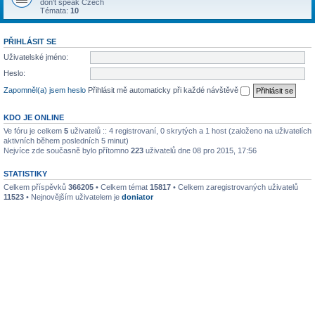
don't speak Czech
Témata:
10
PŘIHLÁSIT SE
Uživatelské jméno:
Heslo:
Zapomněl(a) jsem heslo
Přihlásit mě automaticky při každé návštěvě
KDO JE ONLINE
Ve fóru je celkem
5
uživatelů :: 4 registrovaní, 0 skrytých a 1 host (založeno na uživatelích
aktivních během posledních 5 minut)
Nejvíce zde současně bylo přítomno
223
uživatelů dne 08 pro 2015, 17:56
STATISTIKY
Celkem příspěvků
366205
• Celkem témat
15817
• Celkem zaregistrovaných uživatelů
11523
• Nejnovějším uživatelem je
doniator