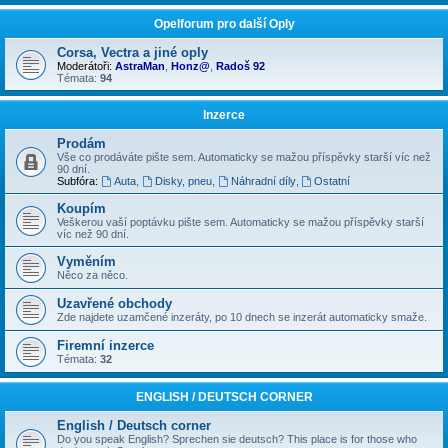
Opelforum pro další Oply
Corsa, Vectra a jiné oply
Moderátoři:
AstraMan
,
Honz@
,
Radoš 92
Témata:
94
Inzerce
Prodám
Vše co prodáváte pište sem. Automaticky se mažou příspěvky starší víc než
90 dní.
Subfóra:
Auta
,
Disky, pneu
,
Náhradní díly
,
Ostatní
Koupím
Veškerou vaší poptávku pište sem. Automaticky se mažou příspěvky starší
víc než 90 dní.
Vyměním
Něco za něco.
Uzavřené obchody
Zde najdete uzamčené inzeráty, po 10 dnech se inzerát automaticky smaže.
Firemní inzerce
Témata:
32
ENGLISH / DEUTSCH CORNER
English / Deutsch corner
Do you speak English? Sprechen sie deutsch? This place is for those who