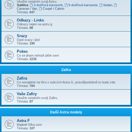
Ukažte ostatním svojí Astru.
Subfóra:
3-dvéřová karoserie
,
5-dvéřová karoserie
,
Sedan
,
Caravan / Van
,
Coupé / Cabrio
Témata:
647
Odkazy - Links
Odkazy nejen na astru g
Témata:
88
Srazy
Opel srazy i jiné
Témata:
190
Pokec
Co se jinam nehodí pište sem
Témata:
2235
Zafira
Zafira
Co nenajdete na fóru v sekcích Astra G, pravděpodobně to bude zde.
Témata:
784
Vaše Zafiry
Ukažte ostatním svojí Zafiru.
Témata:
87
Další Astra modely
Astra F
Majitelé Efka sem
Témata:
107