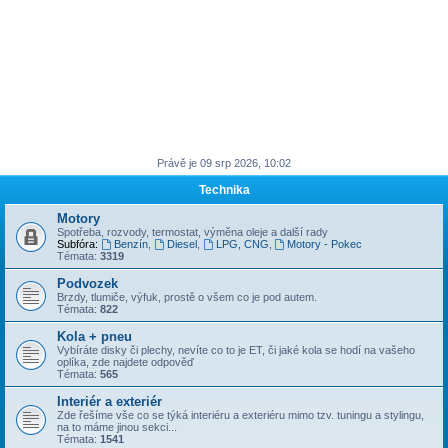
Právě je 09 srp 2026, 10:02
Technika
Motory
Spotřeba, rozvody, termostat, výměna oleje a další rady
Subfóra:
Benzín
,
Diesel
,
LPG, CNG
,
Motory - Pokec
Témata:
3319
Podvozek
Brzdy, tlumiče, výfuk, prostě o všem co je pod autem.
Témata:
822
Kola + pneu
Vybíráte disky či plechy, nevíte co to je ET, či jaké kola se hodí na vašeho
oplíka, zde najdete odpověď
Témata:
565
Interiér a exteriér
Zde řešíme vše co se týká interiéru a exteriéru mimo tzv. tuningu a stylingu,
na to máme jinou sekci...
Témata:
1541