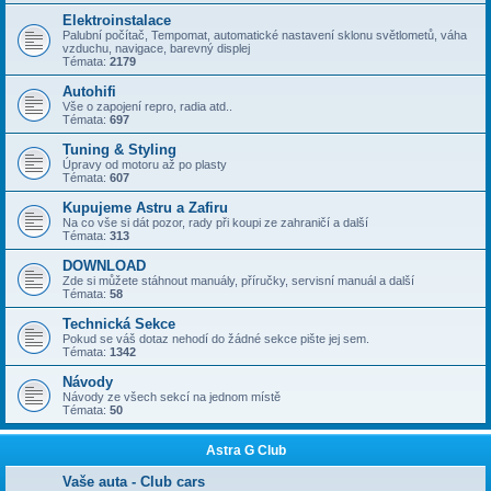
Elektroinstalace
Palubní počítač, Tempomat, automatické nastavení sklonu světlometů, váha
vzduchu, navigace, barevný displej
Témata:
2179
Autohifi
Vše o zapojení repro, radia atd..
Témata:
697
Tuning & Styling
Úpravy od motoru až po plasty
Témata:
607
Kupujeme Astru a Zafiru
Na co vše si dát pozor, rady při koupi ze zahraničí a další
Témata:
313
DOWNLOAD
Zde si můžete stáhnout manuály, příručky, servisní manuál a další
Témata:
58
Technická Sekce
Pokud se váš dotaz nehodí do žádné sekce pište jej sem.
Témata:
1342
Návody
Návody ze všech sekcí na jednom místě
Témata:
50
Astra G Club
Vaše auta - Club cars