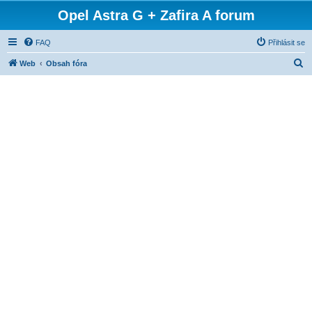
Opel Astra G + Zafira A forum
FAQ
Přihlásit se
H
Web
Obsah fóra
l
e
d
a
t