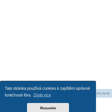
Tato stránka používá cookies k zajištění správné
Web
Obsah fóra
Všechny časy jsou v
UTC+02:00
funkčnosti fóra.
Zjistit více
Založeno na
phpBB
® Forum Software © phpBB Limited
Český překlad –
phpBB.cz
Rozumím
Soukromí
|
Podmínky