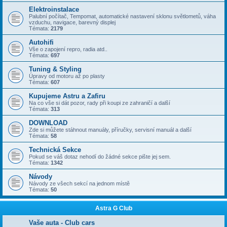
Elektroinstalace
Palubní počítač, Tempomat, automatické nastavení sklonu světlometů, váha
vzduchu, navigace, barevný displej
Témata:
2179
Autohifi
Vše o zapojení repro, radia atd..
Témata:
697
Tuning & Styling
Úpravy od motoru až po plasty
Témata:
607
Kupujeme Astru a Zafiru
Na co vše si dát pozor, rady při koupi ze zahraničí a další
Témata:
313
DOWNLOAD
Zde si můžete stáhnout manuály, příručky, servisní manuál a další
Témata:
58
Technická Sekce
Pokud se váš dotaz nehodí do žádné sekce pište jej sem.
Témata:
1342
Návody
Návody ze všech sekcí na jednom místě
Témata:
50
Astra G Club
Vaše auta - Club cars