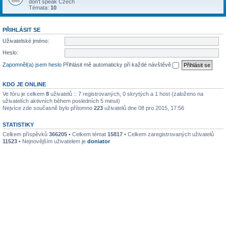
don't speak Czech
Témata:
10
PŘIHLÁSIT SE
Uživatelské jméno:
Heslo:
Zapomněl(a) jsem heslo
Přihlásit mě automaticky při každé návštěvě
KDO JE ONLINE
Ve fóru je celkem
8
uživatelů :: 7 registrovaných, 0 skrytých a 1 host (založeno na
uživatelích aktivních během posledních 5 minut)
Nejvíce zde současně bylo přítomno
223
uživatelů dne 08 pro 2015, 17:56
STATISTIKY
Celkem příspěvků
366205
• Celkem témat
15817
• Celkem zaregistrovaných uživatelů
11523
• Nejnovějším uživatelem je
doniator