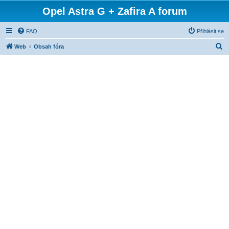
Opel Astra G + Zafira A forum
FAQ
Přihlásit se
H
Web
Obsah fóra
l
e
d
a
t