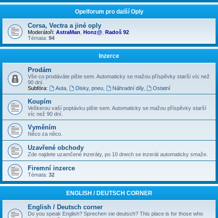
Opelforum pro další Oply
Corsa, Vectra a jiné oply
Moderátoři:
AstraMan
,
Honz@
,
Radoš 92
Témata:
94
Inzerce
Prodám
Vše co prodáváte pište sem. Automaticky se mažou příspěvky starší víc než
90 dní.
Subfóra:
Auta
,
Disky, pneu
,
Náhradní díly
,
Ostatní
Koupím
Veškerou vaší poptávku pište sem. Automaticky se mažou příspěvky starší
víc než 90 dní.
Vyměním
Něco za něco.
Uzavřené obchody
Zde najdete uzamčené inzeráty, po 10 dnech se inzerát automaticky smaže.
Firemní inzerce
Témata:
32
ENGLISH / DEUTSCH CORNER
English / Deutsch corner
Do you speak English? Sprechen sie deutsch? This place is for those who