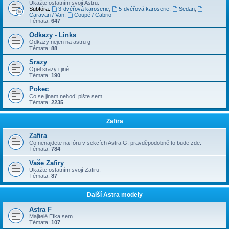
Ukažte ostatním svojí Astru.
Subfóra:
3-dvéřová karoserie
,
5-dvéřová karoserie
,
Sedan
,
Caravan / Van
,
Coupé / Cabrio
Témata:
647
Odkazy - Links
Odkazy nejen na astru g
Témata:
88
Srazy
Opel srazy i jiné
Témata:
190
Pokec
Co se jinam nehodí pište sem
Témata:
2235
Zafira
Zafira
Co nenajdete na fóru v sekcích Astra G, pravděpodobně to bude zde.
Témata:
784
Vaše Zafiry
Ukažte ostatním svojí Zafiru.
Témata:
87
Další Astra modely
Astra F
Majitelé Efka sem
Témata:
107