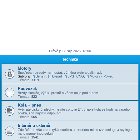
Právě je 08 srp 2026, 18:00
Technika
Motory
Spotřeba, rozvody, termostat, výměna oleje a další rady
Subfóra:
Benzín
,
Diesel
,
LPG, CNG
,
Motory - Pokec
Témata:
3319
Podvozek
Brzdy, tlumiče, výfuk, prostě o všem co je pod autem.
Témata:
822
Kola + pneu
Vybíráte disky či plechy, nevíte co to je ET, či jaké kola se hodí na vašeho
oplíka, zde najdete odpověď
Témata:
565
Interiér a exteriér
Zde řešíme vše co se týká interiéru a exteriéru mimo tzv. tuningu a stylingu,
na to máme jinou sekci...
Témata:
1541