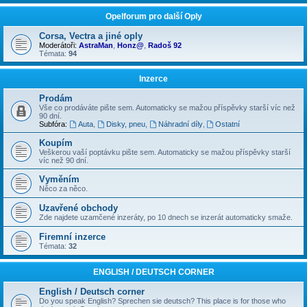
Opelforum pro další Oply
Corsa, Vectra a jiné oply
Moderátoři:
AstraMan
,
Honz@
,
Radoš 92
Témata:
94
Inzerce
Prodám
Vše co prodáváte pište sem. Automaticky se mažou příspěvky starší víc než
90 dní.
Subfóra:
Auta
,
Disky, pneu
,
Náhradní díly
,
Ostatní
Koupím
Veškerou vaší poptávku pište sem. Automaticky se mažou příspěvky starší
víc než 90 dní.
Vyměním
Něco za něco.
Uzavřené obchody
Zde najdete uzamčené inzeráty, po 10 dnech se inzerát automaticky smaže.
Firemní inzerce
Témata:
32
ENGLISH / DEUTSCH CORNER
English / Deutsch corner
Do you speak English? Sprechen sie deutsch? This place is for those who