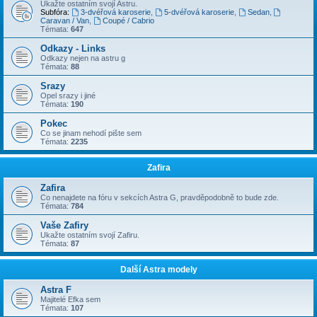
Ukažte ostatním svojí Astru.
Subfóra:
3-dvéřová karoserie
,
5-dvéřová karoserie
,
Sedan
,
Caravan / Van
,
Coupé / Cabrio
Témata:
647
Odkazy - Links
Odkazy nejen na astru g
Témata:
88
Srazy
Opel srazy i jiné
Témata:
190
Pokec
Co se jinam nehodí pište sem
Témata:
2235
Zafira
Zafira
Co nenajdete na fóru v sekcích Astra G, pravděpodobně to bude zde.
Témata:
784
Vaše Zafiry
Ukažte ostatním svojí Zafiru.
Témata:
87
Další Astra modely
Astra F
Majitelé Efka sem
Témata:
107