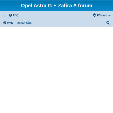
Opel Astra G + Zafira A forum
FAQ
Přihlásit se
H
Web
Obsah fóra
l
e
d
a
t