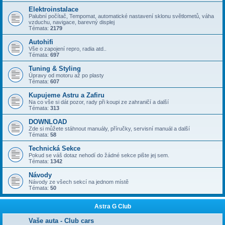
Elektroinstalace
Palubní počítač, Tempomat, automatické nastavení sklonu světlometů, váha
vzduchu, navigace, barevný displej
Témata:
2179
Autohifi
Vše o zapojení repro, radia atd..
Témata:
697
Tuning & Styling
Úpravy od motoru až po plasty
Témata:
607
Kupujeme Astru a Zafiru
Na co vše si dát pozor, rady při koupi ze zahraničí a další
Témata:
313
DOWNLOAD
Zde si můžete stáhnout manuály, příručky, servisní manuál a další
Témata:
58
Technická Sekce
Pokud se váš dotaz nehodí do žádné sekce pište jej sem.
Témata:
1342
Návody
Návody ze všech sekcí na jednom místě
Témata:
50
Astra G Club
Vaše auta - Club cars