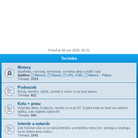
Právě je 06 srp 2026, 05:31
Technika
Motory
Spotřeba, rozvody, termostat, výměna oleje a další rady
Subfóra:
Benzín
,
Diesel
,
LPG, CNG
,
Motory - Pokec
Témata:
3319
Podvozek
Brzdy, tlumiče, výfuk, prostě o všem co je pod autem.
Témata:
822
Kola + pneu
Vybíráte disky či plechy, nevíte co to je ET, či jaké kola se hodí na vašeho
oplíka, zde najdete odpověď
Témata:
565
Interiér a exteriér
Zde řešíme vše co se týká interiéru a exteriéru mimo tzv. tuningu a stylingu,
na to máme jinou sekci...
Témata:
1541