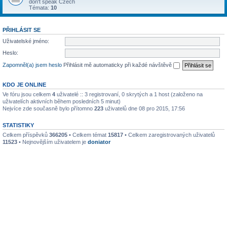
don't speak Czech
Témata:
10
PŘIHLÁSIT SE
Uživatelské jméno:
Heslo:
Zapomněl(a) jsem heslo
Přihlásit mě automaticky při každé návštěvě
KDO JE ONLINE
Ve fóru jsou celkem
4
uživatelé :: 3 registrovaní, 0 skrytých a 1 host (založeno na
uživatelích aktivních během posledních 5 minut)
Nejvíce zde současně bylo přítomno
223
uživatelů dne 08 pro 2015, 17:56
STATISTIKY
Celkem příspěvků
366205
• Celkem témat
15817
• Celkem zaregistrovaných uživatelů
11523
• Nejnovějším uživatelem je
doniator