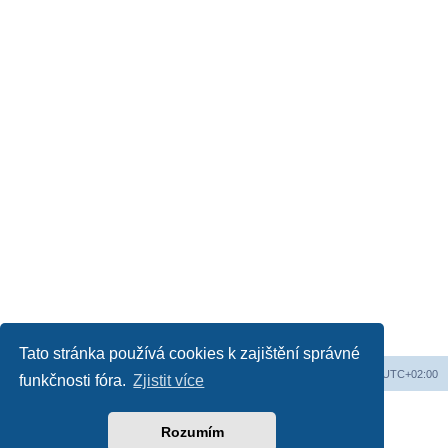
Tato stránka používá cookies k zajištění správné
Web
Obsah fóra
Všechny časy jsou v
UTC+02:00
funkčnosti fóra.
Zjistit více
Založeno na
phpBB
® Forum Software © phpBB Limited
Český překlad –
phpBB.cz
Rozumím
Soukromí
|
Podmínky