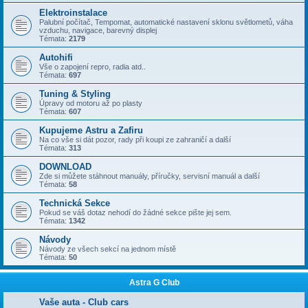
Elektroinstalace
Palubní počítač, Tempomat, automatické nastavení sklonu světlometů, váha
vzduchu, navigace, barevný displej
Témata:
2179
Autohifi
Vše o zapojení repro, radia atd..
Témata:
697
Tuning & Styling
Úpravy od motoru až po plasty
Témata:
607
Kupujeme Astru a Zafiru
Na co vše si dát pozor, rady při koupi ze zahraničí a další
Témata:
313
DOWNLOAD
Zde si můžete stáhnout manuály, příručky, servisní manuál a další
Témata:
58
Technická Sekce
Pokud se váš dotaz nehodí do žádné sekce pište jej sem.
Témata:
1342
Návody
Návody ze všech sekcí na jednom místě
Témata:
50
Astra G Club
Vaše auta - Club cars