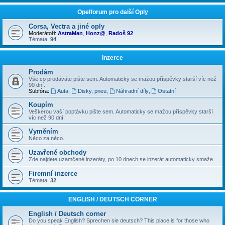
Opelforum pro další Oply
Corsa, Vectra a jiné oply
Moderátoři:
AstraMan
,
Honz@
,
Radoš 92
Témata:
94
Inzerce
Prodám
Vše co prodáváte pište sem. Automaticky se mažou příspěvky starší víc než
90 dní.
Subfóra:
Auta
,
Disky, pneu
,
Náhradní díly
,
Ostatní
Koupím
Veškerou vaší poptávku pište sem. Automaticky se mažou příspěvky starší
víc než 90 dní.
Vyměním
Něco za něco.
Uzavřené obchody
Zde najdete uzamčené inzeráty, po 10 dnech se inzerát automaticky smaže.
Firemní inzerce
Témata:
32
ENGLISH / DEUTSCH CORNER
English / Deutsch corner
Do you speak English? Sprechen sie deutsch? This place is for those who