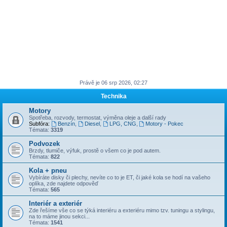
Právě je 06 srp 2026, 02:27
Technika
Motory
Spotřeba, rozvody, termostat, výměna oleje a další rady
Subfóra:
Benzín
,
Diesel
,
LPG, CNG
,
Motory - Pokec
Témata:
3319
Podvozek
Brzdy, tlumiče, výfuk, prostě o všem co je pod autem.
Témata:
822
Kola + pneu
Vybíráte disky či plechy, nevíte co to je ET, či jaké kola se hodí na vašeho
oplíka, zde najdete odpověď
Témata:
565
Interiér a exteriér
Zde řešíme vše co se týká interiéru a exteriéru mimo tzv. tuningu a stylingu,
na to máme jinou sekci...
Témata:
1541