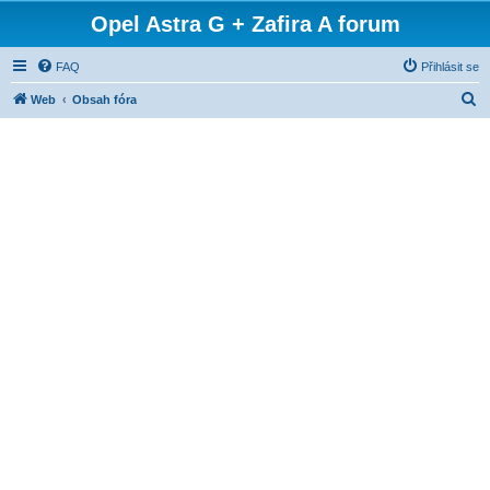
Opel Astra G + Zafira A forum
FAQ
Přihlásit se
H
Web
Obsah fóra
l
e
d
a
t