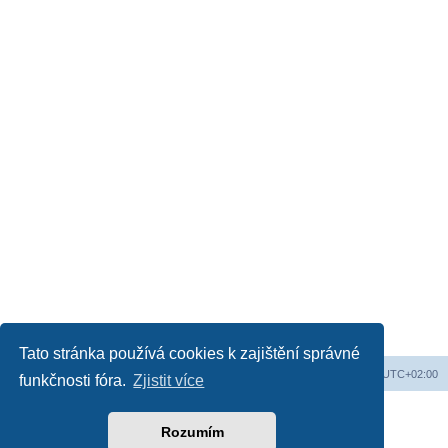
Tato stránka používá cookies k zajištění správné
Web
Obsah fóra
Všechny časy jsou v
UTC+02:00
funkčnosti fóra.
Zjistit více
Založeno na
phpBB
® Forum Software © phpBB Limited
Český překlad –
phpBB.cz
Rozumím
Soukromí
|
Podmínky