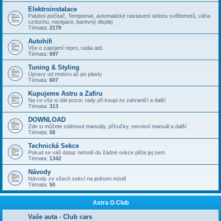
Elektroinstalace
Palubní počítač, Tempomat, automatické nastavení sklonu světlometů, váha
vzduchu, navigace, barevný displej
Témata:
2179
Autohifi
Vše o zapojení repro, radia atd..
Témata:
697
Tuning & Styling
Úpravy od motoru až po plasty
Témata:
607
Kupujeme Astru a Zafiru
Na co vše si dát pozor, rady při koupi ze zahraničí a další
Témata:
313
DOWNLOAD
Zde si můžete stáhnout manuály, příručky, servisní manuál a další
Témata:
58
Technická Sekce
Pokud se váš dotaz nehodí do žádné sekce pište jej sem.
Témata:
1342
Návody
Návody ze všech sekcí na jednom místě
Témata:
50
Astra G Club
Vaše auta - Club cars