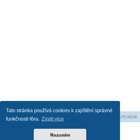
Tato stránka používá cookies k zajištění správné
Web
Obsah fóra
Všechny časy jsou v
UTC+02:00
funkčnosti fóra.
Zjistit více
Založeno na
phpBB
® Forum Software © phpBB Limited
Český překlad –
phpBB.cz
Rozumím
Soukromí
|
Podmínky