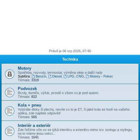
Právě je 06 srp 2026, 07:45
Technika
Motory
Spotřeba, rozvody, termostat, výměna oleje a další rady
Subfóra:
Benzín
,
Diesel
,
LPG, CNG
,
Motory - Pokec
Témata:
3319
Podvozek
Brzdy, tlumiče, výfuk, prostě o všem co je pod autem.
Témata:
822
Kola + pneu
Vybíráte disky či plechy, nevíte co to je ET, či jaké kola se hodí na vašeho
oplíka, zde najdete odpověď
Témata:
565
Interiér a exteriér
Zde řešíme vše co se týká interiéru a exteriéru mimo tzv. tuningu a stylingu,
na to máme jinou sekci...
Témata:
1541