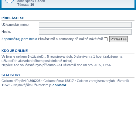
don't speak Czech
Témata:
10
PŘIHLÁSIT SE
Uživatelské jméno:
Heslo:
Zapomněl(a) jsem heslo
Přihlásit mě automaticky při každé návštěvě
KDO JE ONLINE
Ve fóru je celkem
6
uživatelů :: 5 registrovaných, 0 skrytých a 1 host (založeno na
uživatelích aktivních během posledních 5 minut)
Nejvíce zde současně bylo přítomno
223
uživatelů dne 08 pro 2015, 17:56
STATISTIKY
Celkem příspěvků
366205
• Celkem témat
15817
• Celkem zaregistrovaných uživatelů
11523
• Nejnovějším uživatelem je
doniator