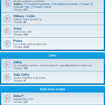
Ukažte ostatním svojí Astru.
Subfóra:
3-dvéřová karoserie
,
5-dvéřová karoserie
,
Sedan
,
Caravan / Van
,
Coupé / Cabrio
Témata:
647
Odkazy - Links
Odkazy nejen na astru g
Témata:
88
Srazy
Opel srazy i jiné
Témata:
190
Pokec
Co se jinam nehodí pište sem
Témata:
2235
Zafira
Zafira
Co nenajdete na fóru v sekcích Astra G, pravděpodobně to bude zde.
Témata:
784
Vaše Zafiry
Ukažte ostatním svojí Zafiru.
Témata:
87
Další Astra modely
Astra F
Majitelé Efka sem
Témata:
107