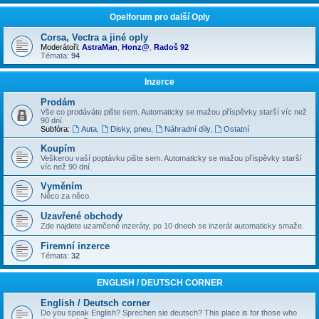
Opelforum pro další Oply
Corsa, Vectra a jiné oply
Moderátoři:
AstraMan
,
Honz@
,
Radoš 92
Témata:
94
Inzerce
Prodám
Vše co prodáváte pište sem. Automaticky se mažou příspěvky starší víc než
90 dní.
Subfóra:
Auta
,
Disky, pneu
,
Náhradní díly
,
Ostatní
Koupím
Veškerou vaší poptávku pište sem. Automaticky se mažou příspěvky starší
víc než 90 dní.
Vyměním
Něco za něco.
Uzavřené obchody
Zde najdete uzamčené inzeráty, po 10 dnech se inzerát automaticky smaže.
Firemní inzerce
Témata:
32
ENGLISH / DEUTSCH CORNER
English / Deutsch corner
Do you speak English? Sprechen sie deutsch? This place is for those who