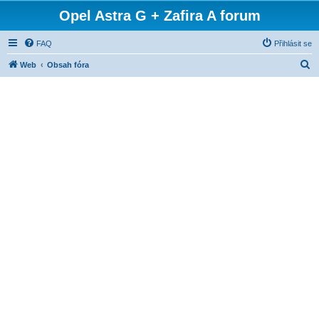
Opel Astra G + Zafira A forum
FAQ
Přihlásit se
H
Web
Obsah fóra
l
e
d
a
t