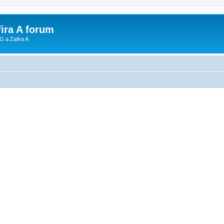
fira A forum
G a Zafira A