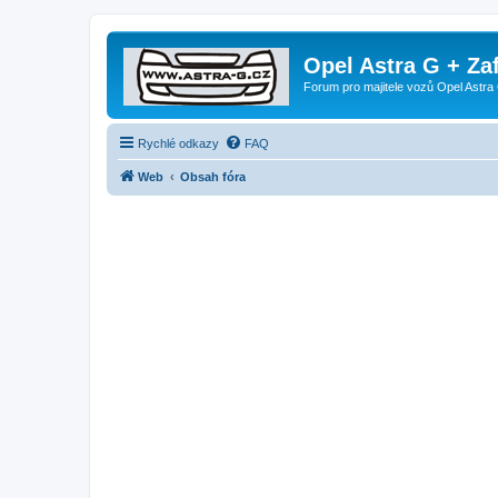
Opel Astra G + Za
Forum pro majitele vozů Opel Astra 
Rychlé odkazy
FAQ
Web
Obsah fóra