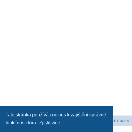
Tato stránka používá cookies k zajištění správné
Web
Obsah fóra
Všechny časy jsou v
UTC+02:00
funkčnosti fóra.
Zjistit více
Založeno na
phpBB
® Forum Software © phpBB Limited