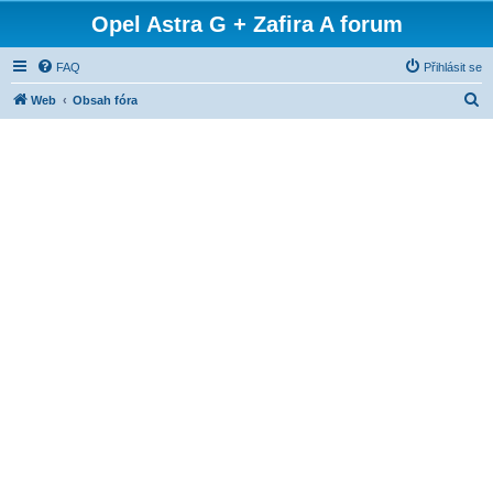
Opel Astra G + Zafira A forum
FAQ
Přihlásit se
H
Web
Obsah fóra
l
e
d
a
t