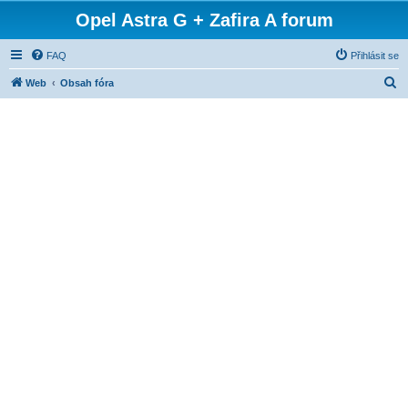
Opel Astra G + Zafira A forum
FAQ
Přihlásit se
H
Web
Obsah fóra
l
e
d
a
t