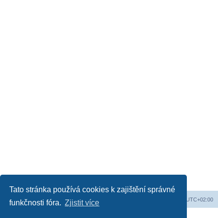
Tato stránka používá cookies k zajištění správné
Web
Obsah fóra
Všechny časy jsou v
UTC+02:00
funkčnosti fóra.
Zjistit více
Založeno na
phpBB
® Forum Software © phpBB Limited