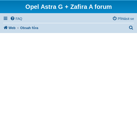
Opel Astra G + Zafira A forum
FAQ
Přihlásit se
H
Web
Obsah fóra
l
e
d
a
t