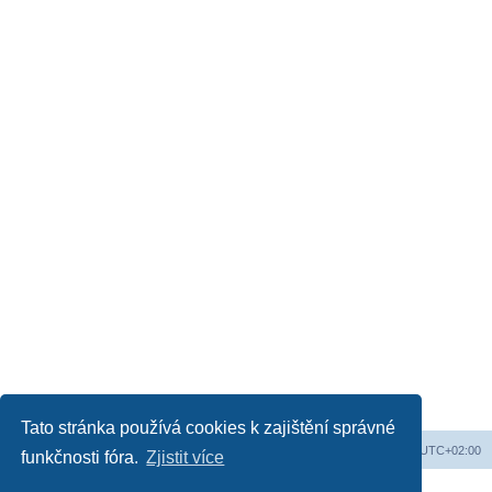
Tato stránka používá cookies k zajištění správné
Web
Obsah fóra
Všechny časy jsou v
UTC+02:00
funkčnosti fóra.
Zjistit více
Založeno na
phpBB
® Forum Software © phpBB Limited