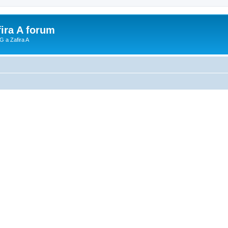
fira A forum
G a Zafira A