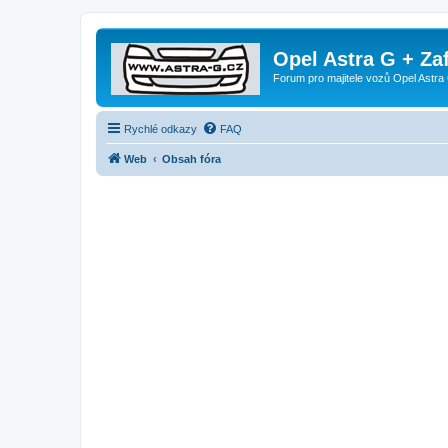
Opel Astra G + Za
Forum pro majitele vozů Opel Astra 
Rychlé odkazy
FAQ
Web
Obsah fóra