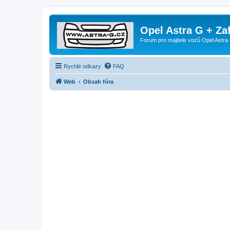
Opel Astra G + Za
Forum pro majitele vozů Opel Astra 
Rychlé odkazy
FAQ
Web
Obsah fóra