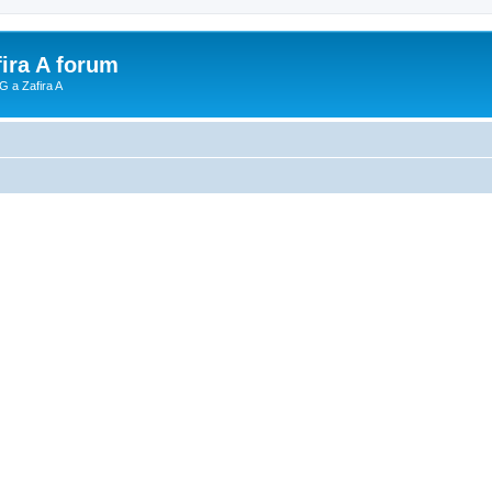
fira A forum
G a Zafira A