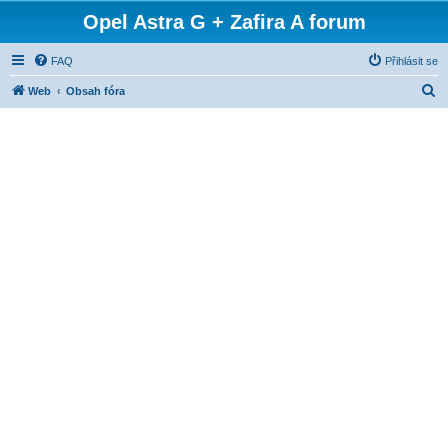
Opel Astra G + Zafira A forum
FAQ
Přihlásit se
H
Web
Obsah fóra
l
e
d
a
t