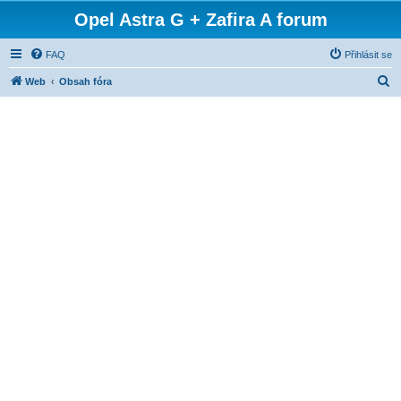
Opel Astra G + Zafira A forum
FAQ
Přihlásit se
H
Web
Obsah fóra
l
e
d
a
t