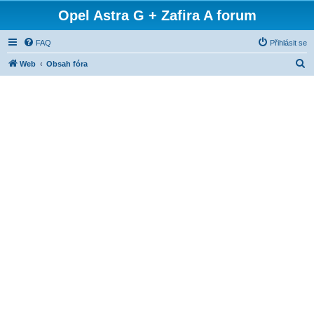
Opel Astra G + Zafira A forum
FAQ
Přihlásit se
H
Web
Obsah fóra
l
e
d
a
t