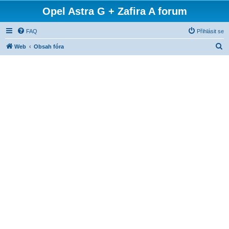
Opel Astra G + Zafira A forum
FAQ
Přihlásit se
H
Web
Obsah fóra
l
e
d
a
t