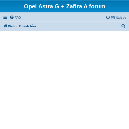
Opel Astra G + Zafira A forum
FAQ
Přihlásit se
H
Web
Obsah fóra
l
e
d
a
t