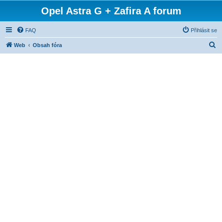
Opel Astra G + Zafira A forum
FAQ
Přihlásit se
H
Web
Obsah fóra
l
e
d
a
t