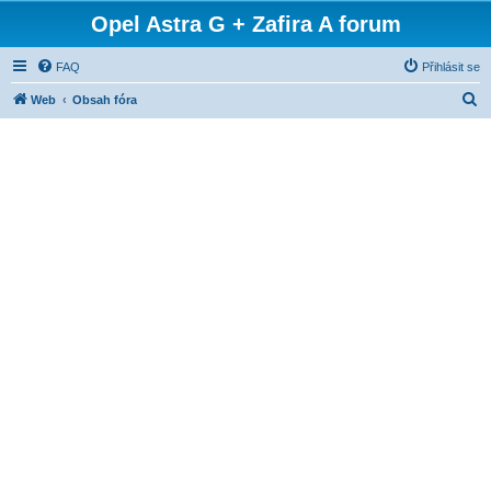
Opel Astra G + Zafira A forum
FAQ
Přihlásit se
H
Web
Obsah fóra
l
e
d
a
t