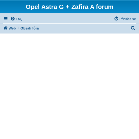
Opel Astra G + Zafira A forum
FAQ
Přihlásit se
H
Web
Obsah fóra
l
e
d
a
t