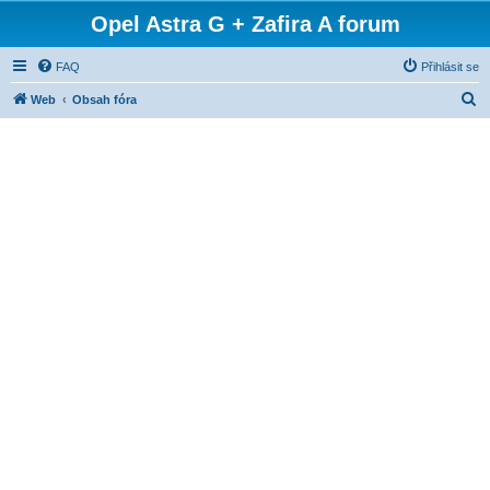
Opel Astra G + Zafira A forum
FAQ
Přihlásit se
H
Web
Obsah fóra
l
e
d
a
t