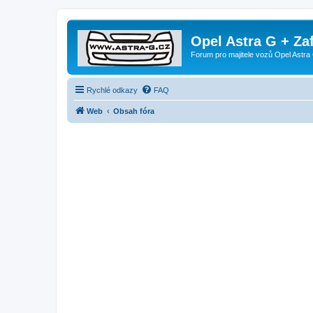
Opel Astra G + Za
Forum pro majitele vozů Opel Astra 
Rychlé odkazy
FAQ
Web
Obsah fóra