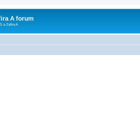
fira A forum
G a Zafira A