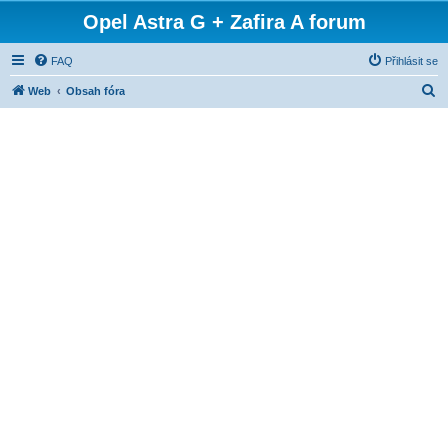
Opel Astra G + Zafira A forum
FAQ
Přihlásit se
H
Web
Obsah fóra
l
e
d
a
t