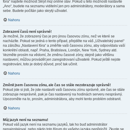
fóra“ najdete možnost
Skrýt můj online stav
. Pokud u této možnosti nastavíte
„Ano“, budete na seznamu viditelní jen pro administrátory, moderátory a sama
sebe. Budete počítán jako skrytý uživatel.
Nahoru
Zobrazení časů není správné!
Je možné, že zobrazený čas je pro jinou časovou zónu, než ve které se
nacházíte. Pokud se jedná o tento případ, přejděte na váš „Uživatelský panel“
na záložku „Nastavení fóra“ a změňte vaši časovou zónu, aby odpovídala vaší
konkrétní oblasti, např. Praha, Bratislava, Londýn, New York, Sydney atd.
Vezměte prosím na vědomí, že změnu časové zóny, stejně jako většinu
nastavení, můžou provádět jen zaregistrovaní uživatelé. Pokud ještě nejste
registrováni, toto je dobrý důvod, proč tak učinit.
Nahoru
Změnil jsem časovou zónu, ale čas se stále nezobrazuje správně!
Pokud jste si jisti, že jste nastavili vaši časovou zónu správně, ale čas se stále
zobrazuje nesprávně, pak je čas nastavený na hodinách serveru nesprávný.
Upozorněte na to, prosím, administrátora, aby mohl tento problém odstranit.
Nahoru
Můj jazyk není na seznamu!
Pokud váš jazyk není na seznamu jazyků, tak ho buď administrátor
nenainstaloval, nebo nikdo toto fórum do vašeho jazyka nepřeložil. Zkuste se