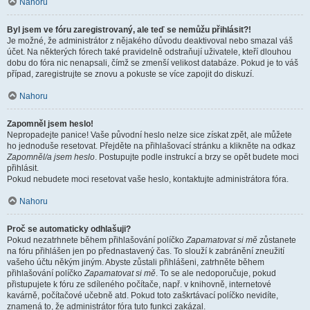
Nahoru
Byl jsem ve fóru zaregistrovaný, ale teď se nemůžu přihlásit?!
Je možné, že administrátor z nějakého důvodu deaktivoval nebo smazal váš
účet. Na některých fórech také pravidelně odstraňují uživatele, kteří dlouhou
dobu do fóra nic nenapsali, čímž se zmenší velikost databáze. Pokud je to váš
případ, zaregistrujte se znovu a pokuste se více zapojit do diskuzí.
Nahoru
Zapomněl jsem heslo!
Nepropadejte panice! Vaše původní heslo nelze sice získat zpět, ale můžete
ho jednoduše resetovat. Přejděte na přihlašovací stránku a klikněte na odkaz
Zapomněl/a jsem heslo
. Postupujte podle instrukcí a brzy se opět budete moci
přihlásit.
Pokud nebudete moci resetovat vaše heslo, kontaktujte administrátora fóra.
Nahoru
Proč se automaticky odhlašuji?
Pokud nezatrhnete během přihlašování políčko
Zapamatovat si mě
zůstanete
na fóru přihlášen jen po přednastavený čas. To slouží k zabránění zneužití
vašeho účtu někým jiným. Abyste zůstali přihlášeni, zatrhněte během
přihlašování políčko
Zapamatovat si mě
. To se ale nedoporučuje, pokud
přistupujete k fóru ze sdíleného počítače, např. v knihovně, internetové
kavárně, počítačové učebně atd. Pokud toto zaškrtávací políčko nevidíte,
znamená to, že administrátor fóra tuto funkci zakázal.