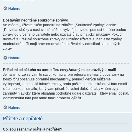
Nahoru
Dostávám nechtěné soukromé zprávy!
Ve vašem „Uživatelském panelu“ na záložce „Soukromé zprávy“ v sekci
„Pravidla, složky a nastavení“ můžete vytvořit pravidlo, pomocí kterého budou
zprávy od určeného uživatele nebo uživatelů automaticky smazány. Pokud
dostáváte urážlivé soukromé zprávy od určitého uživatele, nahlaste zprávy
moderátorům. Ti mají pravomoc zabránit uživateli v odesílání soukromých
zpráv.
Nahoru
Přišel mi od někoho na tomto fóru nevyžádaný nebo urážlivý e-mail!
Je nám líto, že se vám to stalo. Formulář pro odesílání e-mailů používaný na
tomto fóru obsahuje obranné mechanismy, pomocí kterých můžeme
vystopovat, kdo posílá takové emaily, proto pošlete administrátorovi fóra email
s úplnou kopií emailu, který vám přišel. Je velmi důležité, aby v něm byly
zahrnuty hlavičky, které obsahují podrobné údaje o uživateli, který email poslal.
Administrátor fóra pak bude moci problém vyřešit.
Nahoru
Přátelé a nepřátelé
Co jsou seznamy přátel a nepřátel?