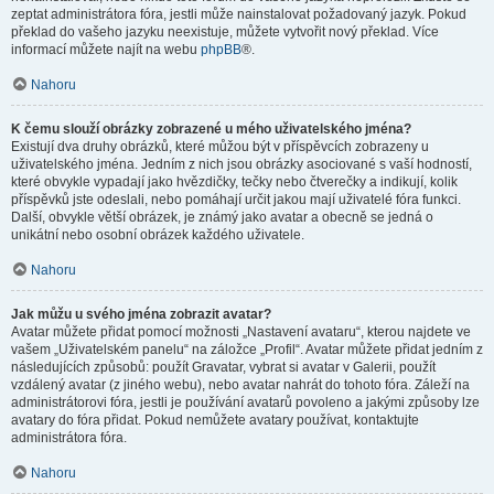
zeptat administrátora fóra, jestli může nainstalovat požadovaný jazyk. Pokud
překlad do vašeho jazyku neexistuje, můžete vytvořit nový překlad. Více
informací můžete najít na webu
phpBB
®.
Nahoru
K čemu slouží obrázky zobrazené u mého uživatelského jména?
Existují dva druhy obrázků, které můžou být v příspěvcích zobrazeny u
uživatelského jména. Jedním z nich jsou obrázky asociované s vaší hodností,
které obvykle vypadají jako hvězdičky, tečky nebo čtverečky a indikují, kolik
příspěvků jste odeslali, nebo pomáhají určit jakou mají uživatelé fóra funkci.
Další, obvykle větší obrázek, je známý jako avatar a obecně se jedná o
unikátní nebo osobní obrázek každého uživatele.
Nahoru
Jak můžu u svého jména zobrazit avatar?
Avatar můžete přidat pomocí možnosti „Nastavení avataru“, kterou najdete ve
vašem „Uživatelském panelu“ na záložce „Profil“. Avatar můžete přidat jedním z
následujících způsobů: použít Gravatar, vybrat si avatar v Galerii, použít
vzdálený avatar (z jiného webu), nebo avatar nahrát do tohoto fóra. Záleží na
administrátorovi fóra, jestli je používání avatarů povoleno a jakými způsoby lze
avatary do fóra přidat. Pokud nemůžete avatary používat, kontaktujte
administrátora fóra.
Nahoru