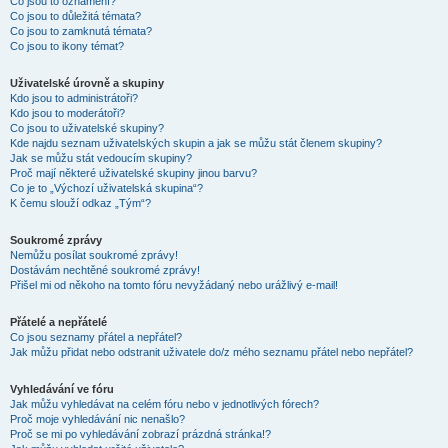
Co jsou to oznámení?
Co jsou to důležitá témata?
Co jsou to zamknutá témata?
Co jsou to ikony témat?
Uživatelské úrovně a skupiny
Kdo jsou to administrátoři?
Kdo jsou to moderátoři?
Co jsou to uživatelské skupiny?
Kde najdu seznam uživatelských skupin a jak se můžu stát členem skupiny?
Jak se můžu stát vedoucím skupiny?
Proč mají některé uživatelské skupiny jinou barvu?
Co je to „Výchozí uživatelská skupina“?
K čemu slouží odkaz „Tým“?
Soukromé zprávy
Nemůžu posílat soukromé zprávy!
Dostávám nechtěné soukromé zprávy!
Přišel mi od někoho na tomto fóru nevyžádaný nebo urážlivý e-mail!
Přátelé a nepřátelé
Co jsou seznamy přátel a nepřátel?
Jak můžu přidat nebo odstranit uživatele do/z mého seznamu přátel nebo nepřátel?
Vyhledávání ve fóru
Jak můžu vyhledávat na celém fóru nebo v jednotlivých fórech?
Proč moje vyhledávání nic nenašlo?
Proč se mi po vyhledávání zobrazí prázdná stránka!?