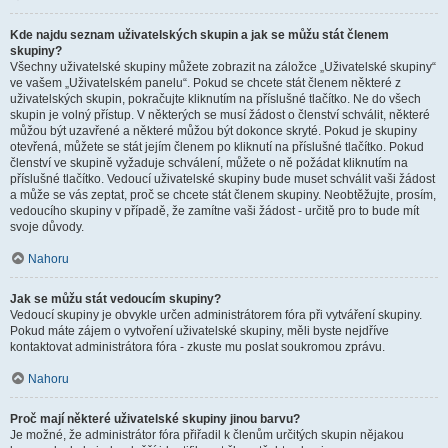
Kde najdu seznam uživatelských skupin a jak se můžu stát členem
skupiny?
Všechny uživatelské skupiny můžete zobrazit na záložce „Uživatelské skupiny“
ve vašem „Uživatelském panelu“. Pokud se chcete stát členem některé z
uživatelských skupin, pokračujte kliknutím na příslušné tlačítko. Ne do všech
skupin je volný přístup. V některých se musí žádost o členství schválit, některé
můžou být uzavřené a některé můžou být dokonce skryté. Pokud je skupiny
otevřená, můžete se stát jejím členem po kliknutí na příslušné tlačítko. Pokud
členství ve skupině vyžaduje schválení, můžete o ně požádat kliknutím na
příslušné tlačítko. Vedoucí uživatelské skupiny bude muset schválit vaši žádost
a může se vás zeptat, proč se chcete stát členem skupiny. Neobtěžujte, prosím,
vedoucího skupiny v případě, že zamítne vaši žádost - určitě pro to bude mít
svoje důvody.
Nahoru
Jak se můžu stát vedoucím skupiny?
Vedoucí skupiny je obvykle určen administrátorem fóra při vytváření skupiny.
Pokud máte zájem o vytvoření uživatelské skupiny, měli byste nejdříve
kontaktovat administrátora fóra - zkuste mu poslat soukromou zprávu.
Nahoru
Proč mají některé uživatelské skupiny jinou barvu?
Je možné, že administrátor fóra přiřadil k členům určitých skupin nějakou