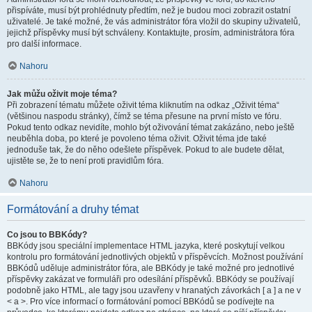
přispíváte, musí být prohlédnuty předtím, než je budou moci zobrazit ostatní
uživatelé. Je také možné, že vás administrátor fóra vložil do skupiny uživatelů,
jejichž příspěvky musí být schváleny. Kontaktujte, prosím, administrátora fóra
pro další informace.
Nahoru
Jak můžu oživit moje téma?
Při zobrazení tématu můžete oživit téma kliknutím na odkaz „Oživit téma“
(většinou naspodu stránky), čímž se téma přesune na první místo ve fóru.
Pokud tento odkaz nevidíte, mohlo být oživování témat zakázáno, nebo ještě
neuběhla doba, po které je povoleno téma oživit. Oživit téma jde také
jednoduše tak, že do něho odešlete příspěvek. Pokud to ale budete dělat,
ujistěte se, že to není proti pravidlům fóra.
Nahoru
Formátování a druhy témat
Co jsou to BBKódy?
BBKódy jsou speciální implementace HTML jazyka, které poskytují velkou
kontrolu pro formátování jednotlivých objektů v příspěvcích. Možnost používání
BBKódů uděluje administrátor fóra, ale BBKódy je také možné pro jednotlivé
příspěvky zakázat ve formuláři pro odesílání příspěvků. BBKódy se používají
podobně jako HTML, ale tagy jsou uzavřeny v hranatých závorkách [ a ] a ne v
< a >. Pro více informací o formátování pomocí BBKódů se podívejte na