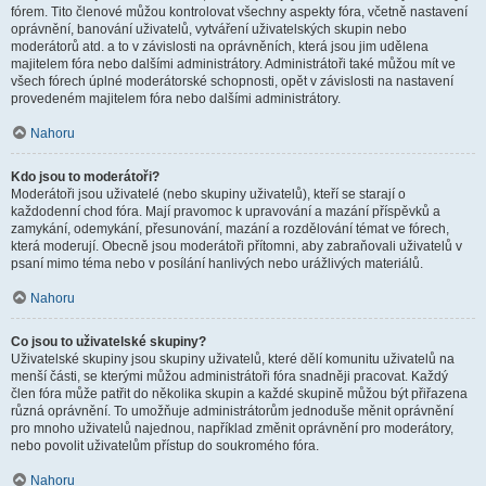
fórem. Tito členové můžou kontrolovat všechny aspekty fóra, včetně nastavení
oprávnění, banování uživatelů, vytváření uživatelských skupin nebo
moderátorů atd. a to v závislosti na oprávněních, která jsou jim udělena
majitelem fóra nebo dalšími administrátory. Administrátoři také můžou mít ve
všech fórech úplné moderátorské schopnosti, opět v závislosti na nastavení
provedeném majitelem fóra nebo dalšími administrátory.
Nahoru
Kdo jsou to moderátoři?
Moderátoři jsou uživatelé (nebo skupiny uživatelů), kteří se starají o
každodenní chod fóra. Mají pravomoc k upravování a mazání příspěvků a
zamykání, odemykání, přesunování, mazání a rozdělování témat ve fórech,
která moderují. Obecně jsou moderátoři přítomni, aby zabraňovali uživatelů v
psaní mimo téma nebo v posílání hanlivých nebo urážlivých materiálů.
Nahoru
Co jsou to uživatelské skupiny?
Uživatelské skupiny jsou skupiny uživatelů, které dělí komunitu uživatelů na
menší části, se kterými můžou administrátoři fóra snadněji pracovat. Každý
člen fóra může patřit do několika skupin a každé skupině můžou být přiřazena
různá oprávnění. To umožňuje administrátorům jednoduše měnit oprávnění
pro mnoho uživatelů najednou, například změnit oprávnění pro moderátory,
nebo povolit uživatelům přístup do soukromého fóra.
Nahoru