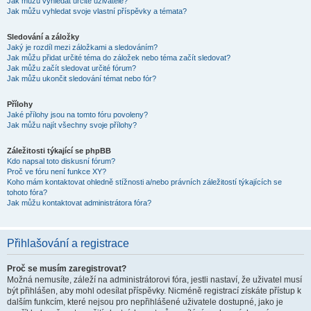
Jak můžu vyhledat určité uživatele?
Jak můžu vyhledat svoje vlastní příspěvky a témata?
Sledování a záložky
Jaký je rozdíl mezi záložkami a sledováním?
Jak můžu přidat určité téma do záložek nebo téma začít sledovat?
Jak můžu začít sledovat určité fórum?
Jak můžu ukončit sledování témat nebo fór?
Přílohy
Jaké přílohy jsou na tomto fóru povoleny?
Jak můžu najít všechny svoje přílohy?
Záležitosti týkající se phpBB
Kdo napsal toto diskusní fórum?
Proč ve fóru není funkce XY?
Koho mám kontaktovat ohledně stížnosti a/nebo právních záležitostí týkajících se
tohoto fóra?
Jak můžu kontaktovat administrátora fóra?
Přihlašování a registrace
Proč se musím zaregistrovat?
Možná nemusíte, záleží na administrátorovi fóra, jestli nastaví, že uživatel musí
být přihlášen, aby mohl odesílat příspěvky. Nicméně registrací získáte přístup k
dalším funkcím, které nejsou pro nepřihlášené uživatele dostupné, jako je