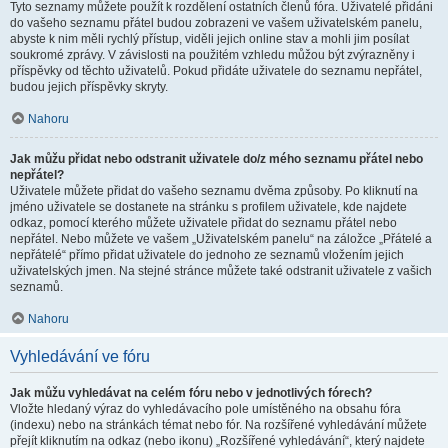
Tyto seznamy můžete použít k rozdělení ostatních členů fóra. Uživatelé přidáni
do vašeho seznamu přátel budou zobrazeni ve vašem uživatelském panelu,
abyste k nim měli rychlý přístup, viděli jejich online stav a mohli jim posílat
soukromé zprávy. V závislosti na použitém vzhledu můžou být zvýrazněny i
příspěvky od těchto uživatelů. Pokud přidáte uživatele do seznamu nepřátel,
budou jejich příspěvky skryty.
Nahoru
Jak můžu přidat nebo odstranit uživatele do/z mého seznamu přátel nebo
nepřátel?
Uživatele můžete přidat do vašeho seznamu dvěma způsoby. Po kliknutí na
jméno uživatele se dostanete na stránku s profilem uživatele, kde najdete
odkaz, pomocí kterého můžete uživatele přidat do seznamu přátel nebo
nepřátel. Nebo můžete ve vašem „Uživatelském panelu“ na záložce „Přátelé a
nepřátelé“ přímo přidat uživatele do jednoho ze seznamů vložením jejich
uživatelských jmen. Na stejné stránce můžete také odstranit uživatele z vašich
seznamů.
Nahoru
Vyhledávání ve fóru
Jak můžu vyhledávat na celém fóru nebo v jednotlivých fórech?
Vložte hledaný výraz do vyhledávacího pole umístěného na obsahu fóra
(indexu) nebo na stránkách témat nebo fór. Na rozšířené vyhledávání můžete
přejít kliknutím na odkaz (nebo ikonu) „Rozšířené vyhledávání“, který najdete