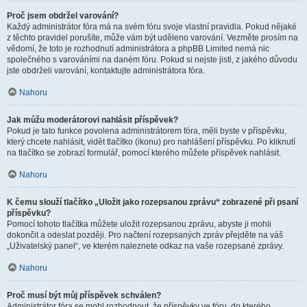
Proč jsem obdržel varování?
Každý administrátor fóra má na svém fóru svoje vlastní pravidla. Pokud nějaké
z těchto pravidel porušíte, může vám být uděleno varování. Vezměte prosím na
vědomí, že toto je rozhodnutí administrátora a phpBB Limited nemá nic
společného s varováními na daném fóru. Pokud si nejste jisti, z jakého důvodu
jste obdrželi varování, kontaktujte administrátora fóra.
Nahoru
Jak můžu moderátorovi nahlásit příspěvek?
Pokud je tato funkce povolena administrátorem fóra, měli byste v příspěvku,
který chcete nahlásit, vidět tlačítko (ikonu) pro nahlášení příspěvku. Po kliknutí
na tlačítko se zobrazí formulář, pomocí kterého můžete příspěvek nahlásit.
Nahoru
K čemu slouží tlačítko „Uložit jako rozepsanou zprávu“ zobrazené při psaní
příspěvku?
Pomocí tohoto tlačítka můžete uložit rozepsanou zprávu, abyste ji mohli
dokončit a odeslat později. Pro načtení rozepsaných zpráv přejděte na váš
„Uživatelský panel“, ve kterém naleznete odkaz na vaše rozepsané zprávy.
Nahoru
Proč musí být můj příspěvek schválen?
Administrátor fóra se mohl rozhodnout, že příspěvky ve fóru, do kterého