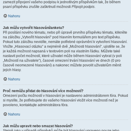
zamezit připojení vašeho podpisu k jednotlivým příspěvkům tak, že během
psaní příspěvku zrušíte zaškrtnutí možnosti
Připojit podpis
.
Nahoru
Jak můžu vytvořit hlasování/anketu?
Při posílání nového tématu, nebo při úpravě prvního příspěvku tématu, klikněte
na záložku „Vytvořit hlasování“ pod hlavním formulářem pro text příspěvku.
Pokud tuto záložku nevidíte, nemáte potřebné oprávnění k vytvoření hlasování.
Vložte „Hlasovací otázku“ a nejméně dvě „Možnosti hlasování“, ujistěte se, že
je každá možnost napsaná v textovém poli na vlastním řádku. Můžete také
nastavit počet možností, které uživatel může během hlasování vybrat (v poli
„Možností na uživatele“), časové omezení trvání hlasování ve dnech (0 pro
časově neomezené hlasování) a nakonec můžete povolit uživatelům měnit
jejich hlasy.
Nahoru
Proč nemůžu přidat do hlasování více možností?
Omezení počtu možností v hlasování je nastaveno administrátorem fóra. Pokud
si myslíte, že potřebujete do vašeho hlasování vložit více možností než je
povoleno, kontaktujte administrátora fóra.
Nahoru
Jak můžu upravit nebo smazat hlasování?
Stejně jako v případě příspěvků může být hlasování upraveno pouze jeho