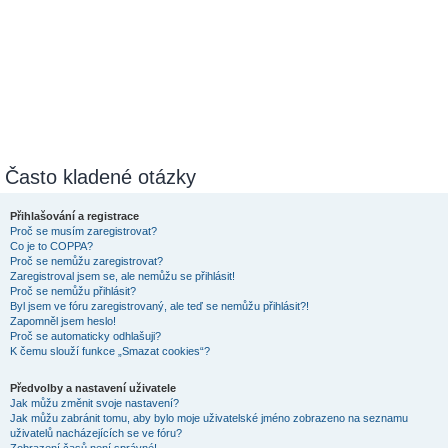
Často kladené otázky
Přihlašování a registrace
Proč se musím zaregistrovat?
Co je to COPPA?
Proč se nemůžu zaregistrovat?
Zaregistroval jsem se, ale nemůžu se přihlásit!
Proč se nemůžu přihlásit?
Byl jsem ve fóru zaregistrovaný, ale teď se nemůžu přihlásit?!
Zapomněl jsem heslo!
Proč se automaticky odhlašuji?
K čemu slouží funkce „Smazat cookies“?
Předvolby a nastavení uživatele
Jak můžu změnit svoje nastavení?
Jak můžu zabránit tomu, aby bylo moje uživatelské jméno zobrazeno na seznamu
uživatelů nacházejících se ve fóru?