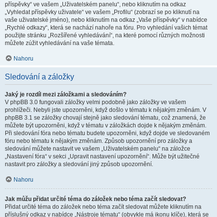
příspěvky“ ve vašem „Uživatelském panelu“, nebo kliknutím na odkaz
„Vyhledat příspěvky uživatele“ ve vašem „Profilu“ (zobrazí se po kliknutí na
vaše uživatelské jméno), nebo kliknutím na odkaz „Vaše příspěvky“ v nabídce
„Rychlé odkazy“, která se nachází nahoře na fóru. Pro vyhledání vašich témat
použijte stránku „Rozšířené vyhledávání“, na které pomocí různých možnosti
můžete zúžit vyhledávání na vaše témata.
Nahoru
Sledování a záložky
Jaký je rozdíl mezi záložkami a sledováním?
V phpBB 3.0 fungovali záložky velmi podobně jako záložky ve vašem
prohlížeči. Nebyli jste upozorněni, když došlo v tématu k nějakým změnám. V
phpBB 3.1 se záložky chovají stejně jako sledování tématu, což znamená, že
můžete být upozorněni, když v tématu v záložkách dojde k nějakým změnám.
Při sledování fóra nebo tématu budete upozorněni, když dojde ve sledovaném
fóru nebo tématu k nějakým změnám. Způsob upozornění pro záložky a
sledování můžete nastavit ve vašem „Uživatelském panelu“ na záložce
„Nastavení fóra“ v sekci „Upravit nastavení upozornění“. Může být užitečné
nastavit pro záložky a sledování jiný způsob upozornění.
Nahoru
Jak můžu přidat určité téma do záložek nebo téma začít sledovat?
Přidat určité téma do záložek nebo téma začít sledovat můžete kliknutím na
příslušný odkaz v nabídce „Nástroje tématu“ (obvykle má ikonu klíče), která se