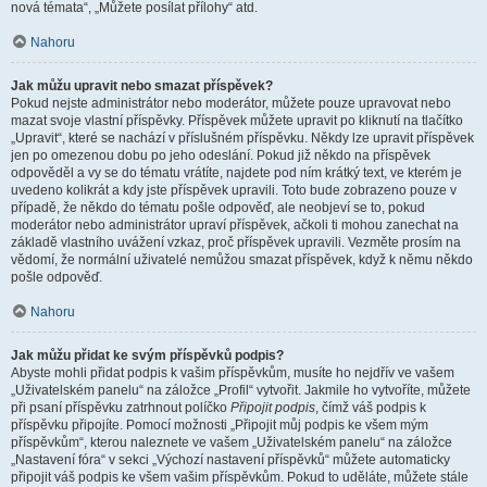
nová témata“, „Můžete posílat přílohy“ atd.
Nahoru
Jak můžu upravit nebo smazat příspěvek?
Pokud nejste administrátor nebo moderátor, můžete pouze upravovat nebo
mazat svoje vlastní příspěvky. Příspěvek můžete upravit po kliknutí na tlačítko
„Upravit“, které se nachází v příslušném příspěvku. Někdy lze upravit příspěvek
jen po omezenou dobu po jeho odeslání. Pokud již někdo na příspěvek
odpověděl a vy se do tématu vrátíte, najdete pod ním krátký text, ve kterém je
uvedeno kolikrát a kdy jste příspěvek upravili. Toto bude zobrazeno pouze v
případě, že někdo do tématu pošle odpověď, ale neobjeví se to, pokud
moderátor nebo administrátor upraví příspěvek, ačkoli ti mohou zanechat na
základě vlastního uvážení vzkaz, proč příspěvek upravili. Vezměte prosím na
vědomí, že normální uživatelé nemůžou smazat příspěvek, když k němu někdo
pošle odpověď.
Nahoru
Jak můžu přidat ke svým příspěvků podpis?
Abyste mohli přidat podpis k vašim příspěvkům, musíte ho nejdřív ve vašem
„Uživatelském panelu“ na záložce „Profil“ vytvořit. Jakmile ho vytvoříte, můžete
při psaní příspěvku zatrhnout políčko
Připojit podpis
, čímž váš podpis k
příspěvku připojíte. Pomocí možnosti „Připojit můj podpis ke všem mým
příspěvkům“, kterou naleznete ve vašem „Uživatelském panelu“ na záložce
„Nastavení fóra“ v sekci „Výchozí nastavení příspěvků“ můžete automaticky
připojit váš podpis ke všem vašim příspěvkům. Pokud to uděláte, můžete stále