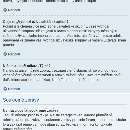
barvu, aby bylo jednodušší identifikovat členy těchto skupin.
Nahoru
Co je to „Výchozí uživatelská skupina“?
Pokud jste členem více než jedné uživatelské skupiny, vaše výchozí
uživatelská skupina určuje, jaká a barva a hodnost skupiny by měla být u
vašeho uživatelského jména zobrazena. Administrátor fóra vám může udělit
oprávnění ke změně vaší výchozí uživatelské skupiny ve vašem „Uživatelském
panelu“.
Nahoru
K čemu slouží odkaz „Tým“?
Na této stránce můžete zobrazit seznam členů starajících se o chod nebo
vedení fóra včetně moderátorů a administrátorů fóra. Také tam můžete najít
další informace jako například, která fóra moderátoři moderují.
Nahoru
Soukromé zprávy
Nemůžu posílat soukromé zprávy!
Jsou tři důvody, proč to tak je. Nejste zaregistrovaní a/nebo přihlášení,
administrátor fóra zakázal soukromé zprávy pro celé fórum, nebo administrátor
fóra zakázal přímo vám odesílání zpráv. Pro více informací kontaktujte
administrátora fóra.