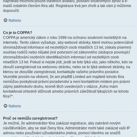
například možnost použití vlastních avatarů, posílání soukromých zpráv a e-
mailů ostatním členům fóra atd. Registrace trvá jen chvíli a tak vám ji můžeme
doporučit.
Nahoru
Co je to COPPA?
COPPA je americký zákon z roku 1998 na ochranu soukromí nezletilých na
internetu. Tento zákon vyžaduje, aby webové stránky, které mohou potenciálně
shromažďovat informace od nezletilých osob mladších 13 let, získaly písemný
souhlas rodičů nebo nějaké jiné potvrzení od zákonného zástupce povolující
shromažďování osobních identifikačních informací od nezletilých osob
mladších 13 let. Pokud si nejste jisti, jestli se toto týká vás, jako někoho, kdo se
zkouší zaregistrovat na webovou stránku, nebo se to týká webové stránky, na
kterou se zkoušíte zaregistrovat, kontaktujte vašeho právního poradce.
Vezměte prosím na vědomí, že ani phpBB Limited ani majitelé tohoto fóra
nemůžou poskytovat právní poradenství a není kontaktním místem pro právní
zájmy jakéhokoliv druhu, kromě těch uvedených v otázce „Koho mám
kontaktovat ohledně stížnosti a/nebo právních záležitostí týkajících se tohoto
fóra?“.
Nahoru
Proč se nemůžu zaregistrovat?
Je možné, že administrátor fóra zakázal registrace, aby zabránil novým
návštěvníkům, aby se stali členy fóra. Administrátor mohl také zakázat vaši IP
adresu nebo používání uživatelského jména, pomocí kterého se snažíš