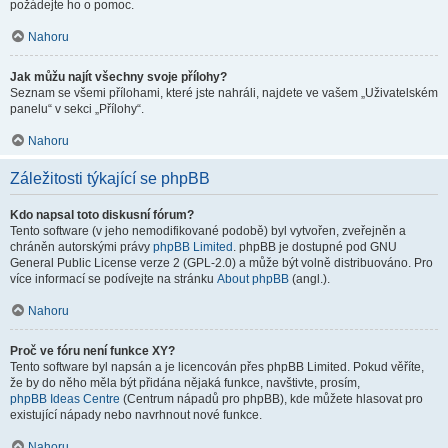
požádejte ho o pomoc.
Nahoru
Jak můžu najít všechny svoje přílohy?
Seznam se všemi přílohami, které jste nahráli, najdete ve vašem „Uživatelském
panelu“ v sekci „Přílohy“.
Nahoru
Záležitosti týkající se phpBB
Kdo napsal toto diskusní fórum?
Tento software (v jeho nemodifikované podobě) byl vytvořen, zveřejněn a
chráněn autorskými právy
phpBB Limited
. phpBB je dostupné pod GNU
General Public License verze 2 (GPL-2.0) a může být volně distribuováno. Pro
více informací se podívejte na stránku
About phpBB
(angl.).
Nahoru
Proč ve fóru není funkce XY?
Tento software byl napsán a je licencován přes phpBB Limited. Pokud věříte,
že by do něho měla být přidána nějaká funkce, navštivte, prosím,
phpBB Ideas Centre
(Centrum nápadů pro phpBB), kde můžete hlasovat pro
existující nápady nebo navrhnout nové funkce.
Nahoru