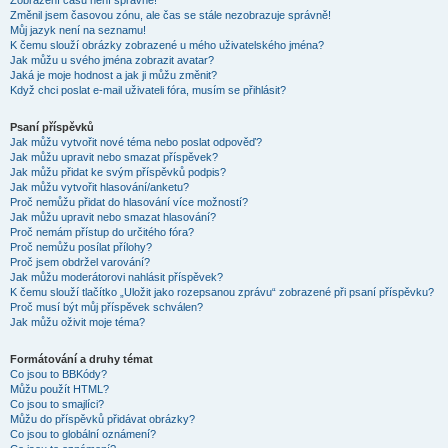
Zobrazení časů není správné!
Změnil jsem časovou zónu, ale čas se stále nezobrazuje správně!
Můj jazyk není na seznamu!
K čemu slouží obrázky zobrazené u mého uživatelského jména?
Jak můžu u svého jména zobrazit avatar?
Jaká je moje hodnost a jak ji můžu změnit?
Když chci poslat e-mail uživateli fóra, musím se přihlásit?
Psaní příspěvků
Jak můžu vytvořit nové téma nebo poslat odpověď?
Jak můžu upravit nebo smazat příspěvek?
Jak můžu přidat ke svým příspěvků podpis?
Jak můžu vytvořit hlasování/anketu?
Proč nemůžu přidat do hlasování více možností?
Jak můžu upravit nebo smazat hlasování?
Proč nemám přístup do určitého fóra?
Proč nemůžu posílat přílohy?
Proč jsem obdržel varování?
Jak můžu moderátorovi nahlásit příspěvek?
K čemu slouží tlačítko „Uložit jako rozepsanou zprávu“ zobrazené při psaní příspěvku?
Proč musí být můj příspěvek schválen?
Jak můžu oživit moje téma?
Formátování a druhy témat
Co jsou to BBKódy?
Můžu použít HTML?
Co jsou to smajlíci?
Můžu do příspěvků přidávat obrázky?
Co jsou to globální oznámení?