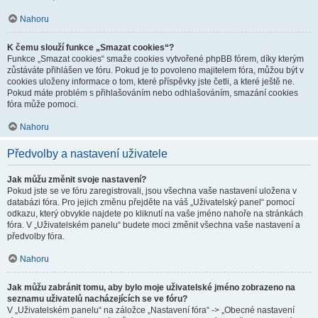
Nahoru
K čemu slouží funkce „Smazat cookies“?
Funkce „Smazat cookies“ smaže cookies vytvořené phpBB fórem, díky kterým
zůstáváte přihlášen ve fóru. Pokud je to povoleno majitelem fóra, můžou být v
cookies uloženy informace o tom, které příspěvky jste četli, a které ještě ne.
Pokud máte problém s přihlašováním nebo odhlašováním, smazání cookies
fóra může pomoci.
Nahoru
Předvolby a nastavení uživatele
Jak můžu změnit svoje nastavení?
Pokud jste se ve fóru zaregistrovali, jsou všechna vaše nastavení uložena v
databázi fóra. Pro jejich změnu přejděte na váš „Uživatelský panel“ pomocí
odkazu, který obvykle najdete po kliknutí na vaše jméno nahoře na stránkách
fóra. V „Uživatelském panelu“ budete moci změnit všechna vaše nastavení a
předvolby fóra.
Nahoru
Jak můžu zabránit tomu, aby bylo moje uživatelské jméno zobrazeno na
seznamu uživatelů nacházejících se ve fóru?
V „Uživatelském panelu“ na záložce „Nastavení fóra“ -> „Obecné nastavení