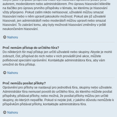
autorem, moderátorem nebo administrátorem. Pro úpravu hlasování klikněte
na tlačítko pro úpravu prvního příspěvku v tématu, ke kterému je hlasování
vždy připojeno. Pokud zatím nikdo nehlasoval, uživatelé můžou smazat
hlasování nebo v něm upravit jakoukoliv možnost. Pokud ale již uživatelé
hlasovali, jen administrátoři nebo moderátoři můžou upravit nebo smazat
hlasování. To zabrání tomu, aby byly možnosti hlasování změněny v ještě
neukončeném hlasování.
Nahoru
Proč nemám přístup do určitého fóra?
Do některých fór mají přístup jen určití uživatelé nebo skupiny. Abyste je mohli
zobrazit, číst, přispívat do nich nebo v nich provádět jiné akce, můžete
potřebovat speciální oprávnění. Kontaktujte administrátora fóra, aby vám
umožnil do fóra přístup.
Nahoru
Proč nemůžu posílat přílohy?
Oprávnění pro přílohy se nastavují pro jednotlivá fóra, skupiny nebo uživatele.
Administrátor fóra nemusel povolit do určitého fóra, do kterého můžete posílat
příspěvky, přidávat přílohy, nebo možná, že posílat přílohy můžou jen určité
skupiny, do kterých nepatříte. Pokud si nejste jisti, z jakého důvodu nemůžete k
příspěvkům přidávat přílohy, kontaktujte administrátora fóra.
Nahoru