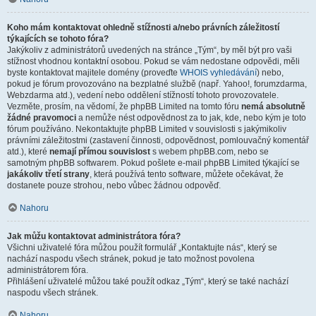
Koho mám kontaktovat ohledně stížnosti a/nebo právních záležitostí
týkajících se tohoto fóra?
Jakýkoliv z administrátorů uvedených na stránce „Tým“, by měl být pro vaši
stížnost vhodnou kontaktní osobou. Pokud se vám nedostane odpovědi, měli
byste kontaktovat majitele domény (proveďte
WHOIS vyhledávání
) nebo,
pokud je fórum provozováno na bezplatné službě (např. Yahoo!, forumzdarma,
Webzdarma atd.), vedení nebo oddělení stížností tohoto provozovatele.
Vezměte, prosím, na vědomí, že phpBB Limited na tomto fóru
nemá absolutně
žádné pravomoci
a nemůže nést odpovědnost za to jak, kde, nebo kým je toto
fórum používáno. Nekontaktujte phpBB Limited v souvislosti s jakýmikoliv
právními záležitostmi (zastavení činnosti, odpovědnost, pomlouvačný komentář
atd.), které
nemají přímou souvislost
s webem phpBB.com, nebo se
samotným phpBB softwarem. Pokud pošlete e-mail phpBB Limited týkající se
jakákoliv třetí strany
, která používá tento software, můžete očekávat, že
dostanete pouze strohou, nebo vůbec žádnou odpověď.
Nahoru
Jak můžu kontaktovat administrátora fóra?
Všichni uživatelé fóra můžou použít formulář „Kontaktujte nás“, který se
nachází naspodu všech stránek, pokud je tato možnost povolena
administrátorem fóra.
Přihlášení uživatelé můžou také použít odkaz „Tým“, který se také nachází
naspodu všech stránek.
Nahoru