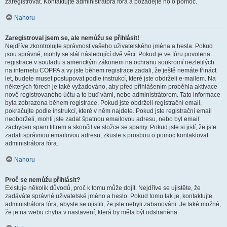
zaregistrovat. Kontaktujte administrátora fóra a požádejte ho o pomoc.
Nahoru
Zaregistroval jsem se, ale nemůžu se přihlásit!
Nejdříve zkontrolujte správnost vašeho uživatelského jména a hesla. Pokud
jsou správné, mohly se stát následující dvě věci. Pokud je ve fóru povolena
registrace v souladu s americkým zákonem na ochranu soukromí nezletilých
na internetu COPPA a vy jste během registrace zadali, že ještě nemáte třináct
let, budete muset postupovat podle instrukcí, které jste obdrželi e-mailem. Na
některých fórech je také vyžadováno, aby před přihlášením proběhla aktivace
nově registrovaného účtu a to buď vámi, nebo administrátorem. Tato informace
byla zobrazena během registrace. Pokud jste obdrželi registrační email,
pokračujte podle instrukcí, které v něm najdete. Pokud jste registrační email
neobdrželi, mohli jste zadat špatnou emailovou adresu, nebo byl email
zachycen spam filtrem a skončil ve složce se spamy. Pokud jste si jistí, že jste
zadali správnou emailovou adresu, zkuste s prosbou o pomoc kontaktovat
administrátora fóra.
Nahoru
Proč se nemůžu přihlásit?
Existuje několik důvodů, proč k tomu může dojít. Nejdříve se ujistěte, že
zadáváte správné uživatelské jméno a heslo. Pokud tomu tak je, kontaktujte
administrátora fóra, abyste se ujistili, že jste nebyli zabanováni. Je také možné,
že je na webu chyba v nastavení, která by měla být odstraněna.