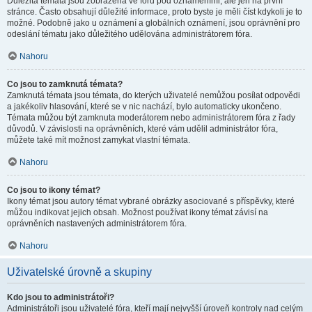
Důležitá témata jsou zobrazena ve fóru pod oznámeními, ale jen na první
stránce. Často obsahují důležité informace, proto byste je měli číst kdykoli je to
možné. Podobně jako u oznámení a globálních oznámení, jsou oprávnění pro
odeslání tématu jako důležitého udělována administrátorem fóra.
Nahoru
Co jsou to zamknutá témata?
Zamknutá témata jsou témata, do kterých uživatelé nemůžou posílat odpovědi
a jakékoliv hlasování, které se v nic nachází, bylo automaticky ukončeno.
Témata můžou být zamknuta moderátorem nebo administrátorem fóra z řady
důvodů. V závislosti na oprávněních, které vám udělil administrátor fóra,
můžete také mít možnost zamykat vlastní témata.
Nahoru
Co jsou to ikony témat?
Ikony témat jsou autory témat vybrané obrázky asociované s příspěvky, které
můžou indikovat jejich obsah. Možnost používat ikony témat závisí na
oprávněních nastavených administrátorem fóra.
Nahoru
Uživatelské úrovně a skupiny
Kdo jsou to administrátoři?
Administrátoři jsou uživatelé fóra, kteří mají nejvyšší úroveň kontroly nad celým