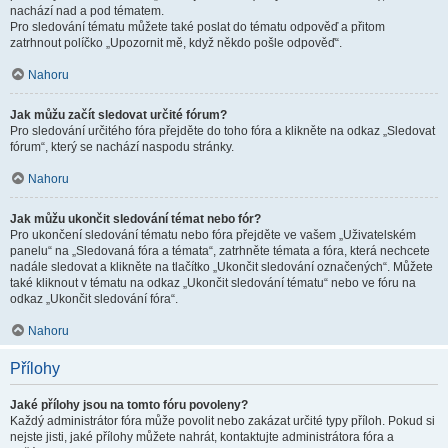
nachází nad a pod tématem.
Pro sledování tématu můžete také poslat do tématu odpověď a přitom
zatrhnout políčko „Upozornit mě, když někdo pošle odpověď“.
Nahoru
Jak můžu začít sledovat určité fórum?
Pro sledování určitého fóra přejděte do toho fóra a klikněte na odkaz „Sledovat
fórum“, který se nachází naspodu stránky.
Nahoru
Jak můžu ukončit sledování témat nebo fór?
Pro ukončení sledování tématu nebo fóra přejděte ve vašem „Uživatelském
panelu“ na „Sledovaná fóra a témata“, zatrhněte témata a fóra, která nechcete
nadále sledovat a klikněte na tlačítko „Ukončit sledování označených“. Můžete
také kliknout v tématu na odkaz „Ukončit sledování tématu“ nebo ve fóru na
odkaz „Ukončit sledování fóra“.
Nahoru
Přílohy
Jaké přílohy jsou na tomto fóru povoleny?
Každý administrátor fóra může povolit nebo zakázat určité typy příloh. Pokud si
nejste jisti, jaké přílohy můžete nahrát, kontaktujte administrátora fóra a