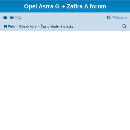
Opel Astra G + Zafira A forum
FAQ
Přihlásit se
H
Web
Obsah fóra
Často kladené otázky
l
e
d
a
t