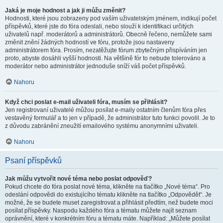
Jaká je moje hodnost a jak ji můžu změnit?
Hodnosti, které jsou zobrazeny pod vaším uživatelským jménem, indikují počet
příspěvků, které jste do fóra odeslali, nebo slouží k identifikaci určitých
uživatelů např. moderátorů a administrátorů. Obecně řečeno, nemůžete sami
změnit znění žádných hodností ve fóru, protože jsou nastaveny
administrátorem fóra. Prosím, nezatěžujte fórum zbytečným přispíváním jen
proto, abyste dosáhli vyšší hodnosti. Na většině fór to nebude tolerováno a
moderátor nebo administrátor jednoduše sníží váš počet příspěvků.
Nahoru
Když chci poslat e-mail uživateli fóra, musím se přihlásit?
Jen registrovaní uživatelé můžou posílat e-maily ostatním členům fóra přes
vestavěný formulář a to jen v případě, že administrátor tuto funkci povolil. Je to
z důvodu zabránění zneužití emailového systému anonymními uživateli.
Nahoru
Psaní příspěvků
Jak můžu vytvořit nové téma nebo poslat odpověď?
Pokud chcete do fóra poslat nové téma, klikněte na tlačítko „Nové téma“. Pro
odeslání odpovědi do existujícího tématu klikněte na tlačítko „Odpovědět“. Je
možné, že se budete muset zaregistrovat a přihlásit předtím, než budete moci
posílat příspěvky. Naspodu každého fóra a tématu můžete najít seznam
oprávnění, které v konkrétním fóru a tématu máte. Například: „Můžete posílat