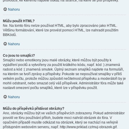
průvodce, ke kterému najdete odkaz na stránce, na které se píší příspěvky.
Nahoru
Můžu použít HTML?
Ne. Na tomto fóru nelze používat HTML, aby bylo zpracováno jako HTML.
Většinu formátování, které lze provést pomocí HTML, lze nahradit použitím
BBKódů.
Nahoru
Co jsou to smajlíci?
Smajlíci nebo emotikony jsou malé obrázky, které můžou být použity k
vyjádření pocitů a vytvořeny za použití krátkého kódu, např. kód :) znamená
radost a kód :( znamená smutek. Úplný seznam smajlíků najdete na formuláři,
na kterém se tvoří zprávy a příspěvky. Pokuste se nepoužívat smajlíky v příliš
velkém počtu, protože můžou způsobit nečitelnost příspěvku a moderátoři by je
mohli odstranit, nebo smazat celý váš příspěvek. Administrátor fóra může také
nastavit omezení počtu smajlíků, které lze v příspěvku použít.
Nahoru
Můžu do příspěvků přidávat obrázky?
Ano, obrázky můžou být ve vašich příspěvcích zobrazeny. Pokud administrátor
povolil ve fóru používání příloh, budete moci nahrát obrázek do fóra. V
opačném případě musíte odkázat na obrázek, který se nachází na veřejně
přístupném webovém serveru, např. http://www.priklad.cz/muj-obrazek.gif.