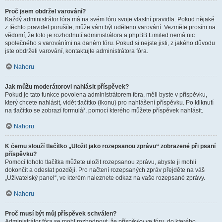
Proč jsem obdržel varování?
Každý administrátor fóra má na svém fóru svoje vlastní pravidla. Pokud nějaké
z těchto pravidel porušíte, může vám být uděleno varování. Vezměte prosím na
vědomí, že toto je rozhodnutí administrátora a phpBB Limited nemá nic
společného s varováními na daném fóru. Pokud si nejste jisti, z jakého důvodu
jste obdrželi varování, kontaktujte administrátora fóra.
Nahoru
Jak můžu moderátorovi nahlásit příspěvek?
Pokud je tato funkce povolena administrátorem fóra, měli byste v příspěvku,
který chcete nahlásit, vidět tlačítko (ikonu) pro nahlášení příspěvku. Po kliknutí
na tlačítko se zobrazí formulář, pomocí kterého můžete příspěvek nahlásit.
Nahoru
K čemu slouží tlačítko „Uložit jako rozepsanou zprávu“ zobrazené při psaní
příspěvku?
Pomocí tohoto tlačítka můžete uložit rozepsanou zprávu, abyste ji mohli
dokončit a odeslat později. Pro načtení rozepsaných zpráv přejděte na váš
„Uživatelský panel“, ve kterém naleznete odkaz na vaše rozepsané zprávy.
Nahoru
Proč musí být můj příspěvek schválen?
Administrátor fóra se mohl rozhodnout, že příspěvky ve fóru, do kterého