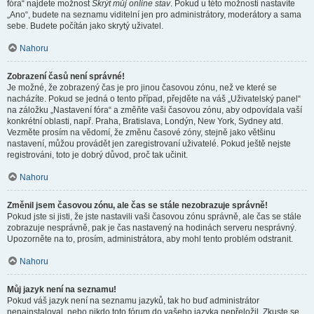
fóra“ najdete možnost
Skrýt můj online stav
. Pokud u této možnosti nastavíte
„Ano“, budete na seznamu viditelní jen pro administrátory, moderátory a sama
sebe. Budete počítán jako skrytý uživatel.
Nahoru
Zobrazení časů není správné!
Je možné, že zobrazený čas je pro jinou časovou zónu, než ve které se
nacházíte. Pokud se jedná o tento případ, přejděte na váš „Uživatelský panel“
na záložku „Nastavení fóra“ a změňte vaši časovou zónu, aby odpovídala vaší
konkrétní oblasti, např. Praha, Bratislava, Londýn, New York, Sydney atd.
Vezměte prosím na vědomí, že změnu časové zóny, stejně jako většinu
nastavení, můžou provádět jen zaregistrovaní uživatelé. Pokud ještě nejste
registrováni, toto je dobrý důvod, proč tak učinit.
Nahoru
Změnil jsem časovou zónu, ale čas se stále nezobrazuje správně!
Pokud jste si jisti, že jste nastavili vaši časovou zónu správně, ale čas se stále
zobrazuje nesprávně, pak je čas nastavený na hodinách serveru nesprávný.
Upozorněte na to, prosím, administrátora, aby mohl tento problém odstranit.
Nahoru
Můj jazyk není na seznamu!
Pokud váš jazyk není na seznamu jazyků, tak ho buď administrátor
nenainstaloval, nebo nikdo toto fórum do vašeho jazyka nepřeložil. Zkuste se