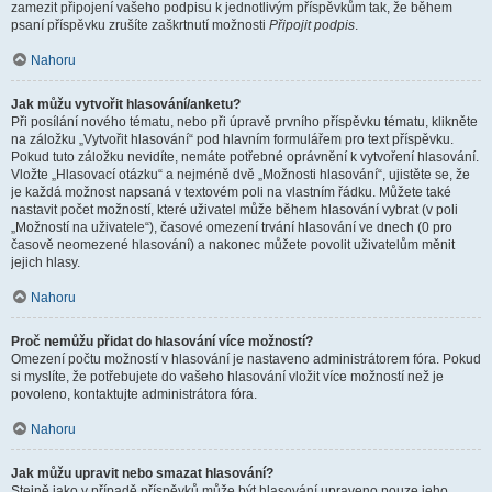
zamezit připojení vašeho podpisu k jednotlivým příspěvkům tak, že během
psaní příspěvku zrušíte zaškrtnutí možnosti
Připojit podpis
.
Nahoru
Jak můžu vytvořit hlasování/anketu?
Při posílání nového tématu, nebo při úpravě prvního příspěvku tématu, klikněte
na záložku „Vytvořit hlasování“ pod hlavním formulářem pro text příspěvku.
Pokud tuto záložku nevidíte, nemáte potřebné oprávnění k vytvoření hlasování.
Vložte „Hlasovací otázku“ a nejméně dvě „Možnosti hlasování“, ujistěte se, že
je každá možnost napsaná v textovém poli na vlastním řádku. Můžete také
nastavit počet možností, které uživatel může během hlasování vybrat (v poli
„Možností na uživatele“), časové omezení trvání hlasování ve dnech (0 pro
časově neomezené hlasování) a nakonec můžete povolit uživatelům měnit
jejich hlasy.
Nahoru
Proč nemůžu přidat do hlasování více možností?
Omezení počtu možností v hlasování je nastaveno administrátorem fóra. Pokud
si myslíte, že potřebujete do vašeho hlasování vložit více možností než je
povoleno, kontaktujte administrátora fóra.
Nahoru
Jak můžu upravit nebo smazat hlasování?
Stejně jako v případě příspěvků může být hlasování upraveno pouze jeho