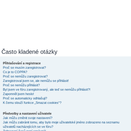
Často kladené otázky
Přihlašování a registrace
Proč se musím zaregistrovat?
Co je to COPPA?
Proč se nemůžu zaregistrovat?
Zaregistroval jsem se, ale nemůžu se přihlásit!
Proč se nemůžu přihlásit?
Byl jsem ve fóru zaregistrovaný, ale teď se nemůžu přihlásit?!
Zapomněl jsem heslo!
Proč se automaticky odhlašuji?
K čemu slouží funkce „Smazat cookies“?
Předvolby a nastavení uživatele
Jak můžu změnit svoje nastavení?
Jak můžu zabránit tomu, aby bylo moje uživatelské jméno zobrazeno na seznamu
uživatelů nacházejících se ve fóru?