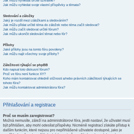
Jak můžu vyhledat určité uživatele?
Jak můžu vyhledat svoje vlastní příspěvky a témata?
Sledování a záložky
Jaký je rozdíl mezi záložkami a sledováním?
Jak můžu přidat určité téma do záložek nebo téma začít sledovat?
Jak můžu začít sledovat určité fórum?
Jak můžu ukončit sledování témat nebo fór?
Přílohy
Jaké přílohy jsou na tomto fóru povoleny?
Jak můžu najít všechny svoje přílohy?
Záležitosti týkající se phpBB
Kdo napsal toto diskusní fórum?
Proč ve fóru není funkce XY?
Koho mám kontaktovat ohledně stížnosti a/nebo právních záležitostí týkajících se
tohoto fóra?
Jak můžu kontaktovat administrátora fóra?
Přihlašování a registrace
Proč se musím zaregistrovat?
Možná nemusíte, záleží na administrátorovi fóra, jestli nastaví, že uživatel musí
být přihlášen, aby mohl odesílat příspěvky. Nicméně registrací získáte přístup k
dalším funkcím, které nejsou pro nepřihlášené uživatele dostupné, jako je