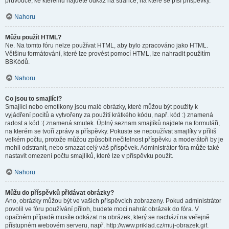
průvodce, ke kterému najdete odkaz na stránce, na které se píší příspěvky.
Nahoru
Můžu použít HTML?
Ne. Na tomto fóru nelze používat HTML, aby bylo zpracováno jako HTML.
Většinu formátování, které lze provést pomocí HTML, lze nahradit použitím
BBKódů.
Nahoru
Co jsou to smajlíci?
Smajlíci nebo emotikony jsou malé obrázky, které můžou být použity k
vyjádření pocitů a vytvořeny za použití krátkého kódu, např. kód :) znamená
radost a kód :( znamená smutek. Úplný seznam smajlíků najdete na formuláři,
na kterém se tvoří zprávy a příspěvky. Pokuste se nepoužívat smajlíky v příliš
velkém počtu, protože můžou způsobit nečitelnost příspěvku a moderátoři by je
mohli odstranit, nebo smazat celý váš příspěvek. Administrátor fóra může také
nastavit omezení počtu smajlíků, které lze v příspěvku použít.
Nahoru
Můžu do příspěvků přidávat obrázky?
Ano, obrázky můžou být ve vašich příspěvcích zobrazeny. Pokud administrátor
povolil ve fóru používání příloh, budete moci nahrát obrázek do fóra. V
opačném případě musíte odkázat na obrázek, který se nachází na veřejně
přístupném webovém serveru, např. http://www.priklad.cz/muj-obrazek.gif.