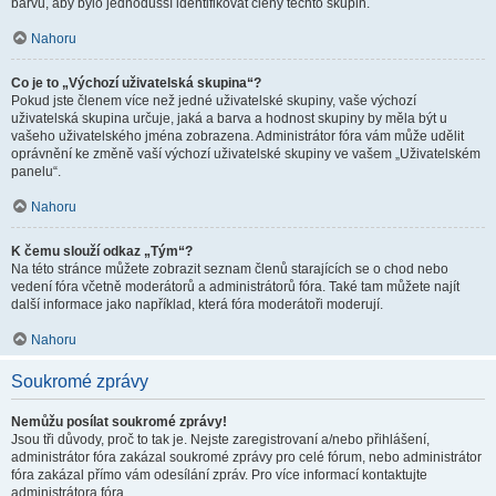
barvu, aby bylo jednodušší identifikovat členy těchto skupin.
Nahoru
Co je to „Výchozí uživatelská skupina“?
Pokud jste členem více než jedné uživatelské skupiny, vaše výchozí
uživatelská skupina určuje, jaká a barva a hodnost skupiny by měla být u
vašeho uživatelského jména zobrazena. Administrátor fóra vám může udělit
oprávnění ke změně vaší výchozí uživatelské skupiny ve vašem „Uživatelském
panelu“.
Nahoru
K čemu slouží odkaz „Tým“?
Na této stránce můžete zobrazit seznam členů starajících se o chod nebo
vedení fóra včetně moderátorů a administrátorů fóra. Také tam můžete najít
další informace jako například, která fóra moderátoři moderují.
Nahoru
Soukromé zprávy
Nemůžu posílat soukromé zprávy!
Jsou tři důvody, proč to tak je. Nejste zaregistrovaní a/nebo přihlášení,
administrátor fóra zakázal soukromé zprávy pro celé fórum, nebo administrátor
fóra zakázal přímo vám odesílání zpráv. Pro více informací kontaktujte
administrátora fóra.