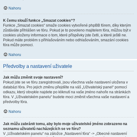
Nahoru
K čemu slouží funkce „Smazat cookies“?
Funkce „Smazat cookies“ smaže cookies vytvořené phpBB fórem, díky kterým
zůstáváte přihlášen ve fóru. Pokud je to povoleno majitelem fóra, můžou být v
cookies uloženy informace o tom, které příspěvky jste četli, a které ještě ne.
Pokud máte problém s přihlašováním nebo odhlašováním, smazání cookies
fóra může pomoci.
Nahoru
Předvolby a nastavení uživatele
Jak můžu změnit svoje nastavení?
Pokud jste se ve fóru zaregistrovali, jsou všechna vaše nastavení uložena v
databázi fóra. Pro jejich změnu přejděte na váš „Uživatelský panel“ pomocí
odkazu, který obvykle najdete po kliknutí na vaše jméno nahoře na stránkách
fóra. V „Uživatelském panelu“ budete moci změnit všechna vaše nastavení a
předvolby fóra.
Nahoru
Jak můžu zabránit tomu, aby bylo moje uživatelské jméno zobrazeno na
seznamu uživatelů nacházejících se ve fóru?
V „Uživatelském panelu“ na záložce „Nastavení fóra“ -> „Obecné nastavení