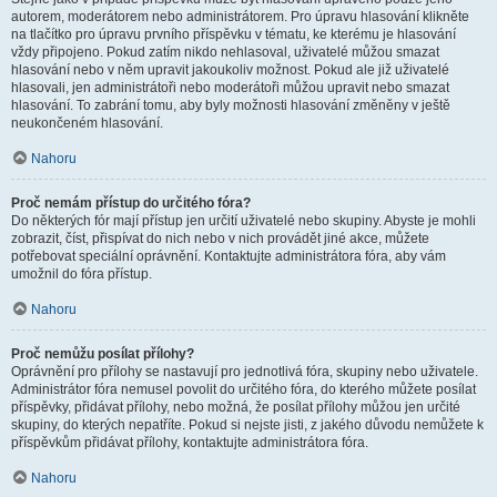
autorem, moderátorem nebo administrátorem. Pro úpravu hlasování klikněte
na tlačítko pro úpravu prvního příspěvku v tématu, ke kterému je hlasování
vždy připojeno. Pokud zatím nikdo nehlasoval, uživatelé můžou smazat
hlasování nebo v něm upravit jakoukoliv možnost. Pokud ale již uživatelé
hlasovali, jen administrátoři nebo moderátoři můžou upravit nebo smazat
hlasování. To zabrání tomu, aby byly možnosti hlasování změněny v ještě
neukončeném hlasování.
Nahoru
Proč nemám přístup do určitého fóra?
Do některých fór mají přístup jen určití uživatelé nebo skupiny. Abyste je mohli
zobrazit, číst, přispívat do nich nebo v nich provádět jiné akce, můžete
potřebovat speciální oprávnění. Kontaktujte administrátora fóra, aby vám
umožnil do fóra přístup.
Nahoru
Proč nemůžu posílat přílohy?
Oprávnění pro přílohy se nastavují pro jednotlivá fóra, skupiny nebo uživatele.
Administrátor fóra nemusel povolit do určitého fóra, do kterého můžete posílat
příspěvky, přidávat přílohy, nebo možná, že posílat přílohy můžou jen určité
skupiny, do kterých nepatříte. Pokud si nejste jisti, z jakého důvodu nemůžete k
příspěvkům přidávat přílohy, kontaktujte administrátora fóra.
Nahoru