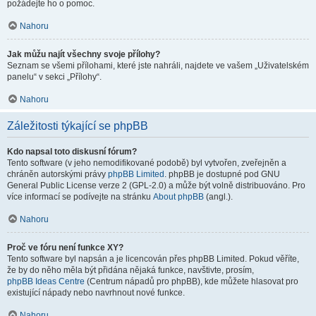
požádejte ho o pomoc.
Nahoru
Jak můžu najít všechny svoje přílohy?
Seznam se všemi přílohami, které jste nahráli, najdete ve vašem „Uživatelském
panelu“ v sekci „Přílohy“.
Nahoru
Záležitosti týkající se phpBB
Kdo napsal toto diskusní fórum?
Tento software (v jeho nemodifikované podobě) byl vytvořen, zveřejněn a
chráněn autorskými právy
phpBB Limited
. phpBB je dostupné pod GNU
General Public License verze 2 (GPL-2.0) a může být volně distribuováno. Pro
více informací se podívejte na stránku
About phpBB
(angl.).
Nahoru
Proč ve fóru není funkce XY?
Tento software byl napsán a je licencován přes phpBB Limited. Pokud věříte,
že by do něho měla být přidána nějaká funkce, navštivte, prosím,
phpBB Ideas Centre
(Centrum nápadů pro phpBB), kde můžete hlasovat pro
existující nápady nebo navrhnout nové funkce.
Nahoru