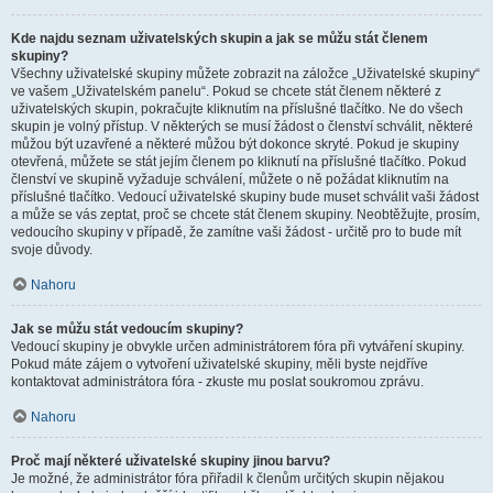
Kde najdu seznam uživatelských skupin a jak se můžu stát členem
skupiny?
Všechny uživatelské skupiny můžete zobrazit na záložce „Uživatelské skupiny“
ve vašem „Uživatelském panelu“. Pokud se chcete stát členem některé z
uživatelských skupin, pokračujte kliknutím na příslušné tlačítko. Ne do všech
skupin je volný přístup. V některých se musí žádost o členství schválit, některé
můžou být uzavřené a některé můžou být dokonce skryté. Pokud je skupiny
otevřená, můžete se stát jejím členem po kliknutí na příslušné tlačítko. Pokud
členství ve skupině vyžaduje schválení, můžete o ně požádat kliknutím na
příslušné tlačítko. Vedoucí uživatelské skupiny bude muset schválit vaši žádost
a může se vás zeptat, proč se chcete stát členem skupiny. Neobtěžujte, prosím,
vedoucího skupiny v případě, že zamítne vaši žádost - určitě pro to bude mít
svoje důvody.
Nahoru
Jak se můžu stát vedoucím skupiny?
Vedoucí skupiny je obvykle určen administrátorem fóra při vytváření skupiny.
Pokud máte zájem o vytvoření uživatelské skupiny, měli byste nejdříve
kontaktovat administrátora fóra - zkuste mu poslat soukromou zprávu.
Nahoru
Proč mají některé uživatelské skupiny jinou barvu?
Je možné, že administrátor fóra přiřadil k členům určitých skupin nějakou