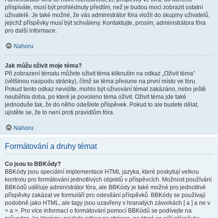
přispíváte, musí být prohlédnuty předtím, než je budou moci zobrazit ostatní
uživatelé. Je také možné, že vás administrátor fóra vložil do skupiny uživatelů,
jejichž příspěvky musí být schváleny. Kontaktujte, prosím, administrátora fóra
pro další informace.
Nahoru
Jak můžu oživit moje téma?
Při zobrazení tématu můžete oživit téma kliknutím na odkaz „Oživit téma“
(většinou naspodu stránky), čímž se téma přesune na první místo ve fóru.
Pokud tento odkaz nevidíte, mohlo být oživování témat zakázáno, nebo ještě
neuběhla doba, po které je povoleno téma oživit. Oživit téma jde také
jednoduše tak, že do něho odešlete příspěvek. Pokud to ale budete dělat,
ujistěte se, že to není proti pravidlům fóra.
Nahoru
Formátování a druhy témat
Co jsou to BBKódy?
BBKódy jsou speciální implementace HTML jazyka, které poskytují velkou
kontrolu pro formátování jednotlivých objektů v příspěvcích. Možnost používání
BBKódů uděluje administrátor fóra, ale BBKódy je také možné pro jednotlivé
příspěvky zakázat ve formuláři pro odesílání příspěvků. BBKódy se používají
podobně jako HTML, ale tagy jsou uzavřeny v hranatých závorkách [ a ] a ne v
< a >. Pro více informací o formátování pomocí BBKódů se podívejte na