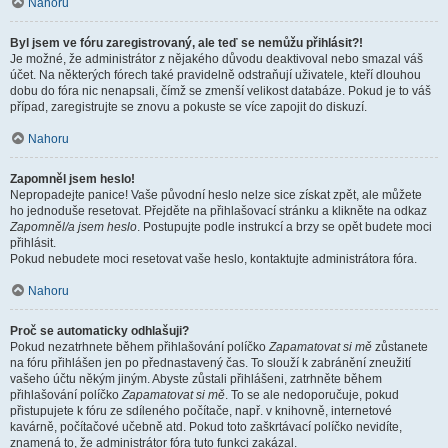
Nahoru
Byl jsem ve fóru zaregistrovaný, ale teď se nemůžu přihlásit?!
Je možné, že administrátor z nějakého důvodu deaktivoval nebo smazal váš
účet. Na některých fórech také pravidelně odstraňují uživatele, kteří dlouhou
dobu do fóra nic nenapsali, čímž se zmenší velikost databáze. Pokud je to váš
případ, zaregistrujte se znovu a pokuste se více zapojit do diskuzí.
Nahoru
Zapomněl jsem heslo!
Nepropadejte panice! Vaše původní heslo nelze sice získat zpět, ale můžete
ho jednoduše resetovat. Přejděte na přihlašovací stránku a klikněte na odkaz
Zapomněl/a jsem heslo
. Postupujte podle instrukcí a brzy se opět budete moci
přihlásit.
Pokud nebudete moci resetovat vaše heslo, kontaktujte administrátora fóra.
Nahoru
Proč se automaticky odhlašuji?
Pokud nezatrhnete během přihlašování políčko
Zapamatovat si mě
zůstanete
na fóru přihlášen jen po přednastavený čas. To slouží k zabránění zneužití
vašeho účtu někým jiným. Abyste zůstali přihlášeni, zatrhněte během
přihlašování políčko
Zapamatovat si mě
. To se ale nedoporučuje, pokud
přistupujete k fóru ze sdíleného počítače, např. v knihovně, internetové
kavárně, počítačové učebně atd. Pokud toto zaškrtávací políčko nevidíte,
znamená to, že administrátor fóra tuto funkci zakázal.