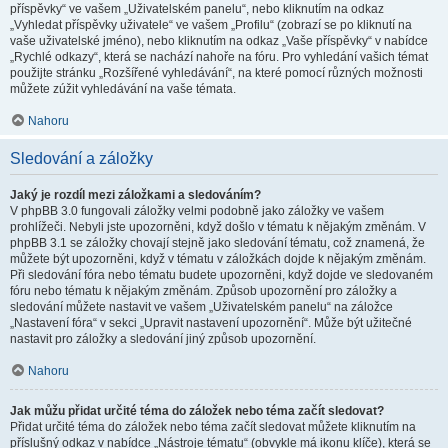
příspěvky“ ve vašem „Uživatelském panelu“, nebo kliknutím na odkaz
„Vyhledat příspěvky uživatele“ ve vašem „Profilu“ (zobrazí se po kliknutí na
vaše uživatelské jméno), nebo kliknutím na odkaz „Vaše příspěvky“ v nabídce
„Rychlé odkazy“, která se nachází nahoře na fóru. Pro vyhledání vašich témat
použijte stránku „Rozšířené vyhledávání“, na které pomocí různých možnosti
můžete zúžit vyhledávání na vaše témata.
Nahoru
Sledování a záložky
Jaký je rozdíl mezi záložkami a sledováním?
V phpBB 3.0 fungovali záložky velmi podobně jako záložky ve vašem
prohlížeči. Nebyli jste upozorněni, když došlo v tématu k nějakým změnám. V
phpBB 3.1 se záložky chovají stejně jako sledování tématu, což znamená, že
můžete být upozorněni, když v tématu v záložkách dojde k nějakým změnám.
Při sledování fóra nebo tématu budete upozorněni, když dojde ve sledovaném
fóru nebo tématu k nějakým změnám. Způsob upozornění pro záložky a
sledování můžete nastavit ve vašem „Uživatelském panelu“ na záložce
„Nastavení fóra“ v sekci „Upravit nastavení upozornění“. Může být užitečné
nastavit pro záložky a sledování jiný způsob upozornění.
Nahoru
Jak můžu přidat určité téma do záložek nebo téma začít sledovat?
Přidat určité téma do záložek nebo téma začít sledovat můžete kliknutím na
příslušný odkaz v nabídce „Nástroje tématu“ (obvykle má ikonu klíče), která se