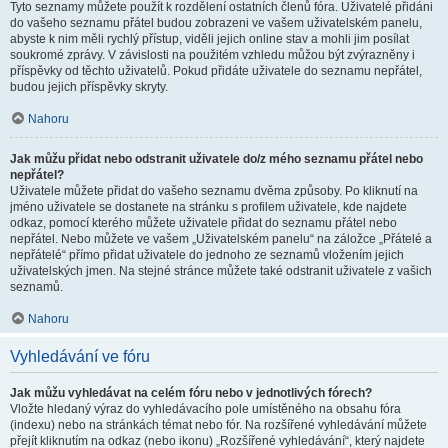
Tyto seznamy můžete použít k rozdělení ostatních členů fóra. Uživatelé přidáni
do vašeho seznamu přátel budou zobrazeni ve vašem uživatelském panelu,
abyste k nim měli rychlý přístup, viděli jejich online stav a mohli jim posílat
soukromé zprávy. V závislosti na použitém vzhledu můžou být zvýrazněny i
příspěvky od těchto uživatelů. Pokud přidáte uživatele do seznamu nepřátel,
budou jejich příspěvky skryty.
Nahoru
Jak můžu přidat nebo odstranit uživatele do/z mého seznamu přátel nebo
nepřátel?
Uživatele můžete přidat do vašeho seznamu dvěma způsoby. Po kliknutí na
jméno uživatele se dostanete na stránku s profilem uživatele, kde najdete
odkaz, pomocí kterého můžete uživatele přidat do seznamu přátel nebo
nepřátel. Nebo můžete ve vašem „Uživatelském panelu“ na záložce „Přátelé a
nepřátelé“ přímo přidat uživatele do jednoho ze seznamů vložením jejich
uživatelských jmen. Na stejné stránce můžete také odstranit uživatele z vašich
seznamů.
Nahoru
Vyhledávání ve fóru
Jak můžu vyhledávat na celém fóru nebo v jednotlivých fórech?
Vložte hledaný výraz do vyhledávacího pole umístěného na obsahu fóra
(indexu) nebo na stránkách témat nebo fór. Na rozšířené vyhledávání můžete
přejít kliknutím na odkaz (nebo ikonu) „Rozšířené vyhledávání“, který najdete