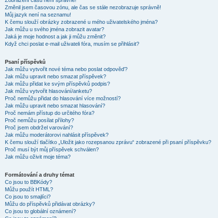
Zobrazení časů není správné!
Změnil jsem časovou zónu, ale čas se stále nezobrazuje správně!
Můj jazyk není na seznamu!
K čemu slouží obrázky zobrazené u mého uživatelského jména?
Jak můžu u svého jména zobrazit avatar?
Jaká je moje hodnost a jak ji můžu změnit?
Když chci poslat e-mail uživateli fóra, musím se přihlásit?
Psaní příspěvků
Jak můžu vytvořit nové téma nebo poslat odpověď?
Jak můžu upravit nebo smazat příspěvek?
Jak můžu přidat ke svým příspěvků podpis?
Jak můžu vytvořit hlasování/anketu?
Proč nemůžu přidat do hlasování více možností?
Jak můžu upravit nebo smazat hlasování?
Proč nemám přístup do určitého fóra?
Proč nemůžu posílat přílohy?
Proč jsem obdržel varování?
Jak můžu moderátorovi nahlásit příspěvek?
K čemu slouží tlačítko „Uložit jako rozepsanou zprávu“ zobrazené při psaní příspěvku?
Proč musí být můj příspěvek schválen?
Jak můžu oživit moje téma?
Formátování a druhy témat
Co jsou to BBKódy?
Můžu použít HTML?
Co jsou to smajlíci?
Můžu do příspěvků přidávat obrázky?
Co jsou to globální oznámení?