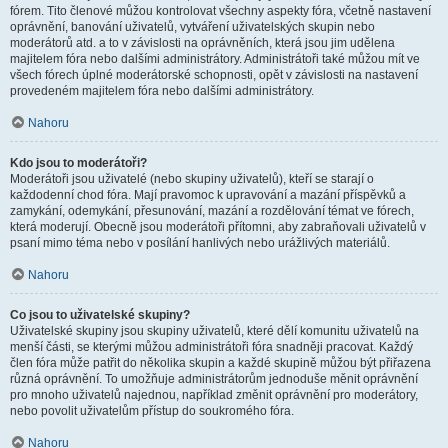
fórem. Tito členové můžou kontrolovat všechny aspekty fóra, včetně nastavení
oprávnění, banování uživatelů, vytváření uživatelských skupin nebo
moderátorů atd. a to v závislosti na oprávněních, která jsou jim udělena
majitelem fóra nebo dalšími administrátory. Administrátoři také můžou mít ve
všech fórech úplné moderátorské schopnosti, opět v závislosti na nastavení
provedeném majitelem fóra nebo dalšími administrátory.
Nahoru
Kdo jsou to moderátoři?
Moderátoři jsou uživatelé (nebo skupiny uživatelů), kteří se starají o
každodenní chod fóra. Mají pravomoc k upravování a mazání příspěvků a
zamykání, odemykání, přesunování, mazání a rozdělování témat ve fórech,
která moderují. Obecně jsou moderátoři přítomni, aby zabraňovali uživatelů v
psaní mimo téma nebo v posílání hanlivých nebo urážlivých materiálů.
Nahoru
Co jsou to uživatelské skupiny?
Uživatelské skupiny jsou skupiny uživatelů, které dělí komunitu uživatelů na
menší části, se kterými můžou administrátoři fóra snadněji pracovat. Každý
člen fóra může patřit do několika skupin a každé skupině můžou být přiřazena
různá oprávnění. To umožňuje administrátorům jednoduše měnit oprávnění
pro mnoho uživatelů najednou, například změnit oprávnění pro moderátory,
nebo povolit uživatelům přístup do soukromého fóra.
Nahoru