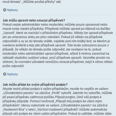
nová témata“, „Můžete posílat přílohy“ atd.
Nahoru
Jak můžu upravit nebo smazat příspěvek?
Pokud nejste administrátor nebo moderátor, můžete pouze upravovat nebo
mazat svoje vlastní příspěvky. Příspěvek můžete upravit po kliknutí na tlačítko
„Upravit“, které se nachází v příslušném příspěvku. Někdy lze upravit příspěvek
jen po omezenou dobu po jeho odeslání. Pokud již někdo na příspěvek
odpověděl a vy se do tématu vrátíte, najdete pod ním krátký text, ve kterém je
uvedeno kolikrát a kdy jste příspěvek upravili. Toto bude zobrazeno pouze v
případě, že někdo do tématu pošle odpověď, ale neobjeví se to, pokud
moderátor nebo administrátor upraví příspěvek, ačkoli ti mohou zanechat na
základě vlastního uvážení vzkaz, proč příspěvek upravili. Vezměte prosím na
vědomí, že normální uživatelé nemůžou smazat příspěvek, když k němu někdo
pošle odpověď.
Nahoru
Jak můžu přidat ke svým příspěvků podpis?
Abyste mohli přidat podpis k vašim příspěvkům, musíte ho nejdřív ve vašem
„Uživatelském panelu“ na záložce „Profil“ vytvořit. Jakmile ho vytvoříte, můžete
při psaní příspěvku zatrhnout políčko
Připojit podpis
, čímž váš podpis k
příspěvku připojíte. Pomocí možnosti „Připojit můj podpis ke všem mým
příspěvkům“, kterou naleznete ve vašem „Uživatelském panelu“ na záložce
„Nastavení fóra“ v sekci „Výchozí nastavení příspěvků“ můžete automaticky
připojit váš podpis ke všem vašim příspěvkům. Pokud to uděláte, můžete stále