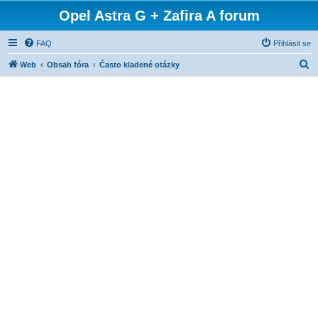
Opel Astra G + Zafira A forum
FAQ
Přihlásit se
H
Web
Obsah fóra
Často kladené otázky
l
e
d
a
t