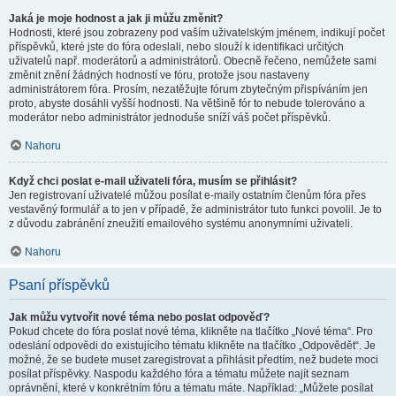
Jaká je moje hodnost a jak ji můžu změnit?
Hodnosti, které jsou zobrazeny pod vaším uživatelským jménem, indikují počet
příspěvků, které jste do fóra odeslali, nebo slouží k identifikaci určitých
uživatelů např. moderátorů a administrátorů. Obecně řečeno, nemůžete sami
změnit znění žádných hodností ve fóru, protože jsou nastaveny
administrátorem fóra. Prosím, nezatěžujte fórum zbytečným přispíváním jen
proto, abyste dosáhli vyšší hodnosti. Na většině fór to nebude tolerováno a
moderátor nebo administrátor jednoduše sníží váš počet příspěvků.
Nahoru
Když chci poslat e-mail uživateli fóra, musím se přihlásit?
Jen registrovaní uživatelé můžou posílat e-maily ostatním členům fóra přes
vestavěný formulář a to jen v případě, že administrátor tuto funkci povolil. Je to
z důvodu zabránění zneužití emailového systému anonymními uživateli.
Nahoru
Psaní příspěvků
Jak můžu vytvořit nové téma nebo poslat odpověď?
Pokud chcete do fóra poslat nové téma, klikněte na tlačítko „Nové téma“. Pro
odeslání odpovědi do existujícího tématu klikněte na tlačítko „Odpovědět“. Je
možné, že se budete muset zaregistrovat a přihlásit předtím, než budete moci
posílat příspěvky. Naspodu každého fóra a tématu můžete najít seznam
oprávnění, které v konkrétním fóru a tématu máte. Například: „Můžete posílat