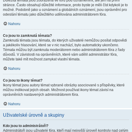
Důležitá témata jsou zobrazena ve fóru pod oznámeními, ale jen na první
stránce. Často obsahují důležité informace, proto byste je měli číst kdykoli je to
možné. Podobně jako u oznámení a globálních oznámení, jsou oprávnění pro
odeslání tématu jako důležitého udělována administrátorem fóra.
Nahoru
Co jsou to zamknutá témata?
Zamknutá témata jsou témata, do kterých uživatelé nemůžou posílat odpovědi
a jakékoliv hlasování, které se v nic nachází, bylo automaticky ukončeno.
Témata můžou být zamknuta moderátorem nebo administrátorem fóra z řady
důvodů. V závislosti na oprávněních, které vám udělil administrátor fóra,
můžete také mít možnost zamykat vlastní témata.
Nahoru
Co jsou to ikony témat?
Ikony témat jsou autory témat vybrané obrázky asociované s příspěvky, které
můžou indikovat jejich obsah. Možnost používat ikony témat závisí na
oprávněních nastavených administrátorem fóra.
Nahoru
Uživatelské úrovně a skupiny
Kdo jsou to administrátoři?
Administrátoři jsou uživatelé fóra, kteří mají nejvyšší úroveň kontroly nad celým