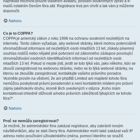
například možnost použití vlastních avatarů, posílání soukromých zpráv a e-
mailů ostatním členům fóra atd. Registrace trvá jen chvíli a tak vám ji můžeme
doporučit.
Nahoru
Co je to COPPA?
COPPA je americký zákon z roku 1998 na ochranu soukromí nezletilých na
internetu. Tento zákon vyžaduje, aby webové stránky, které mohou potenciálně
shromažďovat informace od nezletilých osob mladších 13 let, získaly písemný
souhlas rodičů nebo nějaké jiné potvrzení od zákonného zástupce povolující
shromažďování osobních identifikačních informací od nezletilých osob
mladších 13 let. Pokud si nejste jisti, jestli se toto týká vás, jako někoho, kdo se
zkouší zaregistrovat na webovou stránku, nebo se to týká webové stránky, na
kterou se zkoušíte zaregistrovat, kontaktujte vašeho právního poradce.
Vezměte prosím na vědomí, že ani phpBB Limited ani majitelé tohoto fóra
nemůžou poskytovat právní poradenství a není kontaktním místem pro právní
zájmy jakéhokoliv druhu, kromě těch uvedených v otázce „Koho mám
kontaktovat ohledně stížnosti a/nebo právních záležitostí týkajících se tohoto
fóra?“.
Nahoru
Proč se nemůžu zaregistrovat?
Je možné, že administrátor fóra zakázal registrace, aby zabránil novým
návštěvníkům, aby se stali členy fóra. Administrátor mohl také zakázat vaši IP
adresu nebo používání uživatelského jména, pomocí kterého se snažíš