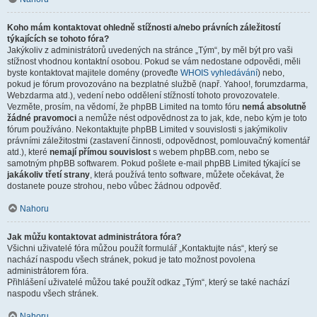
Koho mám kontaktovat ohledně stížnosti a/nebo právních záležitostí
týkajících se tohoto fóra?
Jakýkoliv z administrátorů uvedených na stránce „Tým“, by měl být pro vaši
stížnost vhodnou kontaktní osobou. Pokud se vám nedostane odpovědi, měli
byste kontaktovat majitele domény (proveďte
WHOIS vyhledávání
) nebo,
pokud je fórum provozováno na bezplatné službě (např. Yahoo!, forumzdarma,
Webzdarma atd.), vedení nebo oddělení stížností tohoto provozovatele.
Vezměte, prosím, na vědomí, že phpBB Limited na tomto fóru
nemá absolutně
žádné pravomoci
a nemůže nést odpovědnost za to jak, kde, nebo kým je toto
fórum používáno. Nekontaktujte phpBB Limited v souvislosti s jakýmikoliv
právními záležitostmi (zastavení činnosti, odpovědnost, pomlouvačný komentář
atd.), které
nemají přímou souvislost
s webem phpBB.com, nebo se
samotným phpBB softwarem. Pokud pošlete e-mail phpBB Limited týkající se
jakákoliv třetí strany
, která používá tento software, můžete očekávat, že
dostanete pouze strohou, nebo vůbec žádnou odpověď.
Nahoru
Jak můžu kontaktovat administrátora fóra?
Všichni uživatelé fóra můžou použít formulář „Kontaktujte nás“, který se
nachází naspodu všech stránek, pokud je tato možnost povolena
administrátorem fóra.
Přihlášení uživatelé můžou také použít odkaz „Tým“, který se také nachází
naspodu všech stránek.
Nahoru