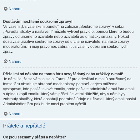
Nahoru
Dostávám nechtěné soukromé zprávy!
Ve vašem „Uživatelském panelu“ na záložce „Soukromé zprávy“ v sekci
„Pravidla, složky a nastavení“ můžete vytvořit pravidlo, pomocí kterého budou
zprávy od určeného uživatele nebo uživatelů automaticky smazány. Pokud
dostáváte urážlivé soukromé zprávy od určitého uživatele, nahlaste zprávy
moderátorům. Ti mají pravomoc zabránit uživateli v odesílání soukromých
zpráv.
Nahoru
Přišel mi od někoho na tomto fóru nevyžádaný nebo urážlivý e-mail!
Je nám líto, že se vám to stalo. Formulář pro odesílání e-mailů používaný na
tomto fóru obsahuje obranné mechanismy, pomocí kterých můžeme
vystopovat, kdo posílá takové emaily, proto pošlete administrátorovi fóra email
s úplnou kopií emailu, který vám přišel. Je velmi důležité, aby v něm byly
zahrnuty hlavičky, které obsahují podrobné údaje o uživateli, který email poslal.
Administrátor fóra pak bude moci problém vyřešit.
Nahoru
Přátelé a nepřátelé
Co jsou seznamy přátel a nepřátel?