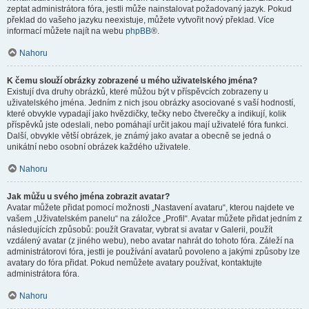
zeptat administrátora fóra, jestli může nainstalovat požadovaný jazyk. Pokud
překlad do vašeho jazyku neexistuje, můžete vytvořit nový překlad. Více
informací můžete najít na webu
phpBB
®.
Nahoru
K čemu slouží obrázky zobrazené u mého uživatelského jména?
Existují dva druhy obrázků, které můžou být v příspěvcích zobrazeny u
uživatelského jména. Jedním z nich jsou obrázky asociované s vaší hodností,
které obvykle vypadají jako hvězdičky, tečky nebo čtverečky a indikují, kolik
příspěvků jste odeslali, nebo pomáhají určit jakou mají uživatelé fóra funkci.
Další, obvykle větší obrázek, je známý jako avatar a obecně se jedná o
unikátní nebo osobní obrázek každého uživatele.
Nahoru
Jak můžu u svého jména zobrazit avatar?
Avatar můžete přidat pomocí možnosti „Nastavení avataru“, kterou najdete ve
vašem „Uživatelském panelu“ na záložce „Profil“. Avatar můžete přidat jedním z
následujících způsobů: použít Gravatar, vybrat si avatar v Galerii, použít
vzdálený avatar (z jiného webu), nebo avatar nahrát do tohoto fóra. Záleží na
administrátorovi fóra, jestli je používání avatarů povoleno a jakými způsoby lze
avatary do fóra přidat. Pokud nemůžete avatary používat, kontaktujte
administrátora fóra.
Nahoru