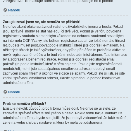
zaregistrovat. Kontaktujte administrátora fóra a požádejte ho o pomoc.
Nahoru
Zaregistroval jsem se, ale nemůžu se přihlásit!
Nejdříve zkontrolujte správnost vašeho uživatelského jména a hesla. Pokud
jsou správné, mohly se stát následující dvě věci. Pokud je ve fóru povolena
registrace v souladu s americkým zákonem na ochranu soukromí nezletilých
na internetu COPPA a vy jste během registrace zadali, že ještě nemáte třináct
let, budete muset postupovat podle instrukcí, které jste obdrželi e-mailem. Na
některých fórech je také vyžadováno, aby před přihlášením proběhla aktivace
nově registrovaného účtu a to buď vámi, nebo administrátorem. Tato informace
byla zobrazena během registrace. Pokud jste obdrželi registrační email,
pokračujte podle instrukcí, které v něm najdete. Pokud jste registrační email
neobdrželi, mohli jste zadat špatnou emailovou adresu, nebo byl email
zachycen spam filtrem a skončil ve složce se spamy. Pokud jste si jistí, že jste
zadali správnou emailovou adresu, zkuste s prosbou o pomoc kontaktovat
administrátora fóra.
Nahoru
Proč se nemůžu přihlásit?
Existuje několik důvodů, proč k tomu může dojít. Nejdříve se ujistěte, že
zadáváte správné uživatelské jméno a heslo. Pokud tomu tak je, kontaktujte
administrátora fóra, abyste se ujistili, že jste nebyli zabanováni. Je také možné,
že je na webu chyba v nastavení, která by měla být odstraněna.