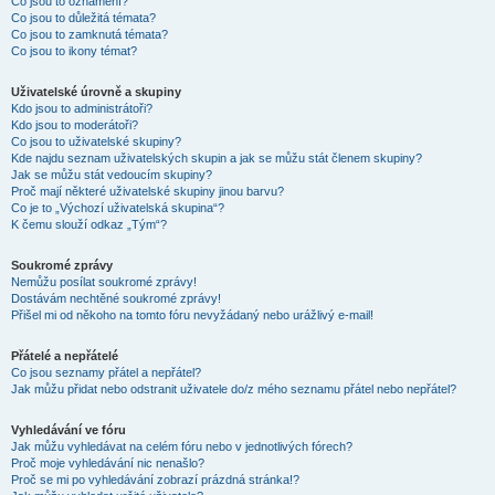
Co jsou to oznámení?
Co jsou to důležitá témata?
Co jsou to zamknutá témata?
Co jsou to ikony témat?
Uživatelské úrovně a skupiny
Kdo jsou to administrátoři?
Kdo jsou to moderátoři?
Co jsou to uživatelské skupiny?
Kde najdu seznam uživatelských skupin a jak se můžu stát členem skupiny?
Jak se můžu stát vedoucím skupiny?
Proč mají některé uživatelské skupiny jinou barvu?
Co je to „Výchozí uživatelská skupina“?
K čemu slouží odkaz „Tým“?
Soukromé zprávy
Nemůžu posílat soukromé zprávy!
Dostávám nechtěné soukromé zprávy!
Přišel mi od někoho na tomto fóru nevyžádaný nebo urážlivý e-mail!
Přátelé a nepřátelé
Co jsou seznamy přátel a nepřátel?
Jak můžu přidat nebo odstranit uživatele do/z mého seznamu přátel nebo nepřátel?
Vyhledávání ve fóru
Jak můžu vyhledávat na celém fóru nebo v jednotlivých fórech?
Proč moje vyhledávání nic nenašlo?
Proč se mi po vyhledávání zobrazí prázdná stránka!?