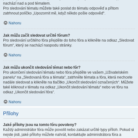
nachází nad a pod tématem.
Pro sledování tématu můžete také poslat do tématu odpověď a přitom
zatrhnout políčko „Upozornit mě, když někdo pošle odpověď“.
Nahoru
Jak můžu začít sledovat určité fórum?
Pro sledování určitého fóra přejděte do toho fóra a klikněte na odkaz „Sledovat
fórum“, který se nachází naspodu stránky.
Nahoru
Jak můžu ukončit sledování témat nebo fór?
Pro ukončení sledování tématu nebo fóra přejděte ve vašem „Uživatelském
panelu“ na „Sledovaná fóra a témata“, zatrhněte témata a fóra, která nechcete
nadále sledovat a klikněte na tlačítko „Ukončit sledování označených“. Můžete
také kliknout v tématu na odkaz „Ukončit sledování tématu“ nebo ve fóru na
odkaz „Ukončit sledování fóra“.
Nahoru
Přílohy
Jaké přílohy jsou na tomto fóru povoleny?
Každý administrátor fóra může povolit nebo zakázat určité typy příloh. Pokud si
nejste jisti, jaké přílohy můžete nahrát, kontaktujte administrátora fóra a