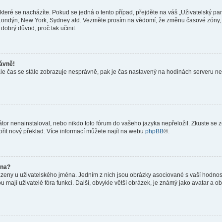
teré se nacházíte. Pokud se jedná o tento případ, přejděte na váš „Uživatelský pa
a, Londýn, New York, Sydney atd. Vezměte prosím na vědomí, že změnu časové zóny, 
 dobrý důvod, proč tak učinit.
rávně!
ě, ale čas se stále zobrazuje nesprávně, pak je čas nastavený na hodinách serveru 
or nenainstaloval, nebo nikdo toto fórum do vašeho jazyka nepřeložil. Zkuste se ze
ořit nový překlad. Více informací můžete najít na webu
phpBB
®.
éna?
azeny u uživatelského jména. Jedním z nich jsou obrázky asociované s vaší hodnost
jakou mají uživatelé fóra funkci. Další, obvykle větší obrázek, je známý jako avatar