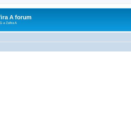
fira A forum
G a Zafira A