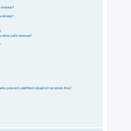
 stránka!?
 a témata?
?
o téma začít sledovat?
?
bo právních záležitostí týkajících se tohoto fóra?