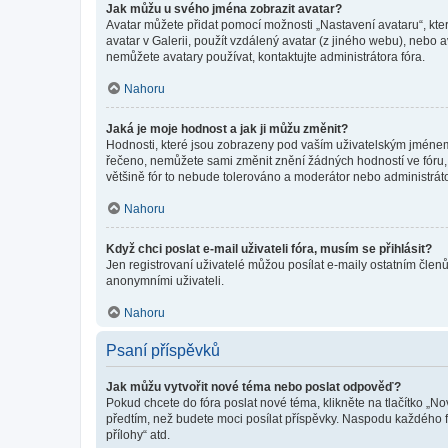
Jak můžu u svého jména zobrazit avatar?
Avatar můžete přidat pomocí možnosti „Nastavení avataru“, kter
avatar v Galerii, použít vzdálený avatar (z jiného webu), nebo a
nemůžete avatary používat, kontaktujte administrátora fóra.
Nahoru
Jaká je moje hodnost a jak ji můžu změnit?
Hodnosti, které jsou zobrazeny pod vaším uživatelským jménem, i
řečeno, nemůžete sami změnit znění žádných hodností ve fóru, 
většině fór to nebude tolerováno a moderátor nebo administrát
Nahoru
Když chci poslat e-mail uživateli fóra, musím se přihlásit?
Jen registrovaní uživatelé můžou posílat e-maily ostatním členů
anonymními uživateli.
Nahoru
Psaní příspěvků
Jak můžu vytvořit nové téma nebo poslat odpověď?
Pokud chcete do fóra poslat nové téma, klikněte na tlačítko „No
předtím, než budete moci posílat příspěvky. Naspodu každého fó
přílohy“ atd.