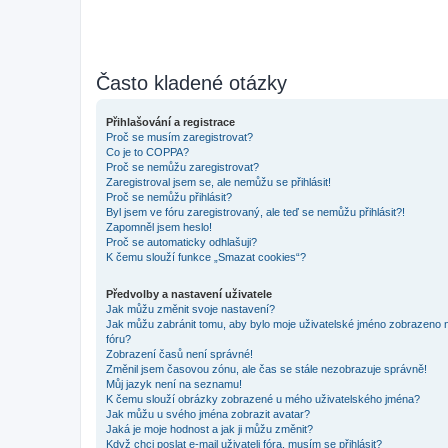
Často kladené otázky
Přihlašování a registrace
Proč se musím zaregistrovat?
Co je to COPPA?
Proč se nemůžu zaregistrovat?
Zaregistroval jsem se, ale nemůžu se přihlásit!
Proč se nemůžu přihlásit?
Byl jsem ve fóru zaregistrovaný, ale teď se nemůžu přihlásit?!
Zapomněl jsem heslo!
Proč se automaticky odhlašuji?
K čemu slouží funkce „Smazat cookies“?
Předvolby a nastavení uživatele
Jak můžu změnit svoje nastavení?
Jak můžu zabránit tomu, aby bylo moje uživatelské jméno zobrazeno 
fóru?
Zobrazení časů není správné!
Změnil jsem časovou zónu, ale čas se stále nezobrazuje správně!
Můj jazyk není na seznamu!
K čemu slouží obrázky zobrazené u mého uživatelského jména?
Jak můžu u svého jména zobrazit avatar?
Jaká je moje hodnost a jak ji můžu změnit?
Když chci poslat e-mail uživateli fóra, musím se přihlásit?