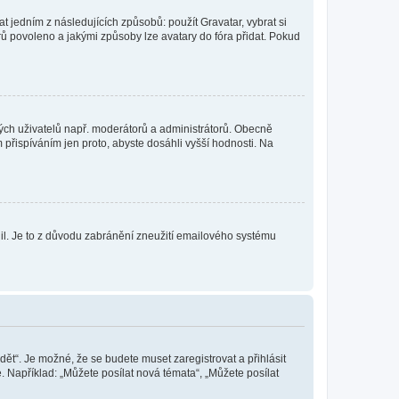
t jedním z následujících způsobů: použít Gravatar, vybrat si
tarů povoleno a jakými způsoby lze avatary do fóra přidat. Pokud
itých uživatelů např. moderátorů a administrátorů. Obecně
přispíváním jen proto, abyste dosáhli vyšší hodnosti. Na
olil. Je to z důvodu zabránění zneužití emailového systému
dět“. Je možné, že se budete muset zaregistrovat a přihlásit
 Například: „Můžete posílat nová témata“, „Můžete posílat