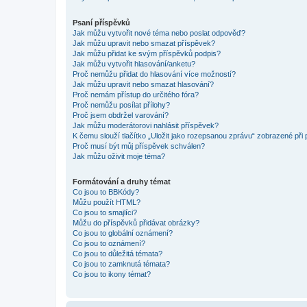
Psaní příspěvků
Jak můžu vytvořit nové téma nebo poslat odpověď?
Jak můžu upravit nebo smazat příspěvek?
Jak můžu přidat ke svým příspěvků podpis?
Jak můžu vytvořit hlasování/anketu?
Proč nemůžu přidat do hlasování více možností?
Jak můžu upravit nebo smazat hlasování?
Proč nemám přístup do určitého fóra?
Proč nemůžu posílat přílohy?
Proč jsem obdržel varování?
Jak můžu moderátorovi nahlásit příspěvek?
K čemu slouží tlačítko „Uložit jako rozepsanou zprávu“ zobrazené při
Proč musí být můj příspěvek schválen?
Jak můžu oživit moje téma?
Formátování a druhy témat
Co jsou to BBKódy?
Můžu použít HTML?
Co jsou to smajlíci?
Můžu do příspěvků přidávat obrázky?
Co jsou to globální oznámení?
Co jsou to oznámení?
Co jsou to důležitá témata?
Co jsou to zamknutá témata?
Co jsou to ikony témat?