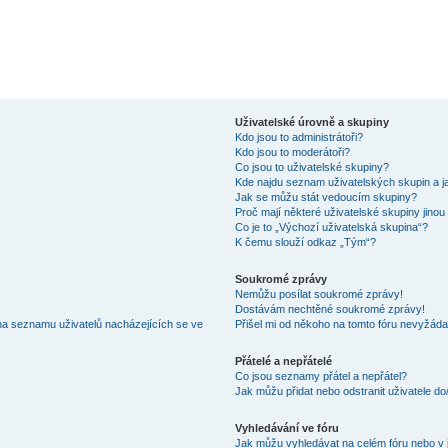
Uživatelské úrovně a skupiny
Kdo jsou to administrátoři?
Kdo jsou to moderátoři?
Co jsou to uživatelské skupiny?
Kde najdu seznam uživatelských skupin a j
Jak se můžu stát vedoucím skupiny?
Proč mají některé uživatelské skupiny jinou
Co je to „Výchozí uživatelská skupina“?
K čemu slouží odkaz „Tým“?
Soukromé zprávy
Nemůžu posílat soukromé zprávy!
Dostávám nechtěné soukromé zprávy!
na seznamu uživatelů nacházejících se ve
Přišel mi od někoho na tomto fóru nevyžáda
Přátelé a nepřátelé
Co jsou seznamy přátel a nepřátel?
Jak můžu přidat nebo odstranit uživatele d
Vyhledávání ve fóru
Jak můžu vyhledávat na celém fóru nebo v 