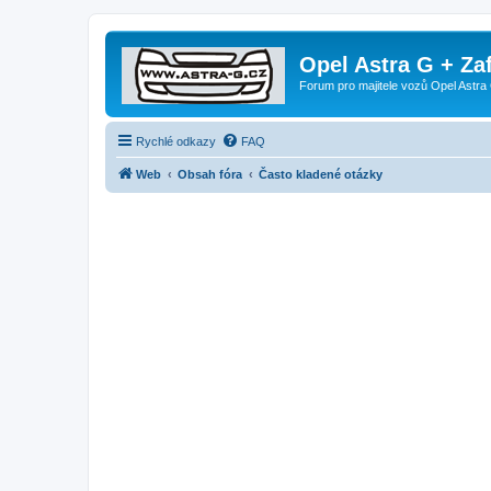
Opel Astra G + Za
Forum pro majitele vozů Opel Astra 
Rychlé odkazy
FAQ
Web
Obsah fóra
Často kladené otázky