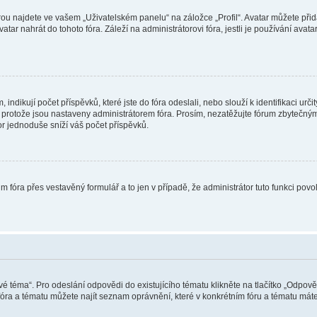
ou najdete ve vašem „Uživatelském panelu“ na záložce „Profil“. Avatar můžete přida
vatar nahrát do tohoto fóra. Záleží na administrátorovi fóra, jestli je používání ava
ndikují počet příspěvků, které jste do fóra odeslali, nebo slouží k identifikaci urč
protože jsou nastaveny administrátorem fóra. Prosím, nezatěžujte fórum zbytečným 
or jednoduše sníží váš počet příspěvků.
m fóra přes vestavěný formulář a to jen v případě, že administrátor tuto funkci pov
vé téma“. Pro odeslání odpovědi do existujícího tématu klikněte na tlačítko „Odpově
ra a tématu můžete najít seznam oprávnění, které v konkrétním fóru a tématu máte.