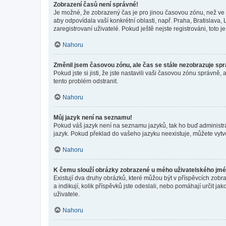
Zobrazení časů není správné!
Je možné, že zobrazený čas je pro jinou časovou zónu, než ve k
aby odpovídala vaší konkrétní oblasti, např. Praha, Bratislav
zaregistrovaní uživatelé. Pokud ještě nejste registrováni, toto je
Nahoru
Změnil jsem časovou zónu, ale čas se stále nezobrazuje sp
Pokud jste si jisti, že jste nastavili vaši časovou zónu správn
tento problém odstranit.
Nahoru
Můj jazyk není na seznamu!
Pokud váš jazyk není na seznamu jazyků, tak ho buď administrát
jazyk. Pokud překlad do vašeho jazyku neexistuje, můžete vytv
Nahoru
K čemu slouží obrázky zobrazené u mého uživatelského jm
Existují dva druhy obrázků, které můžou být v příspěvcích zobr
a indikují, kolik příspěvků jste odeslali, nebo pomáhají určit 
uživatele.
Nahoru