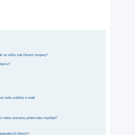
ak se můžu stát členem skupiny?
 barvu?
ný nebo urážlivý e-mail!
o/z mého seznamu přátel nebo nepřátel?
jednotlivých fórech?