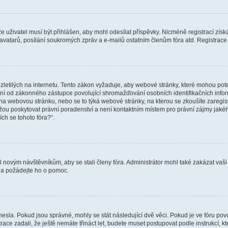
 že uživatel musí být přihlášen, aby mohl odesílat příspěvky. Nicméně registrací zís
 avatarů, posílání soukromých zpráv a e-mailů ostatním členům fóra atd. Registrace 
etilých na internetu. Tento zákon vyžaduje, aby webové stránky, které mohou pot
ní od zákonného zástupce povolující shromažďování osobních identifikačních informac
vat na webovou stránku, nebo se to týká webové stránky, na kterou se zkoušíte zareg
ůžou poskytovat právní poradenství a není kontaktním místem pro právní zájmy ja
ích se tohoto fóra?“.
il novým návštěvníkům, aby se stali členy fóra. Administrátor mohl také zakázat va
a a požádejte ho o pomoc.
hesla. Pokud jsou správné, mohly se stát následující dvě věci. Pokud je ve fóru 
ace zadali, že ještě nemáte třináct let, budete muset postupovat podle instrukcí, kt