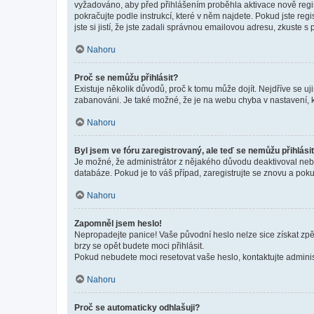
vyžadováno, aby před přihlášením proběhla aktivace nově regis
pokračujte podle instrukcí, které v něm najdete. Pokud jste re
jste si jistí, že jste zadali správnou emailovou adresu, zkuste 
Nahoru
Proč se nemůžu přihlásit?
Existuje několik důvodů, proč k tomu může dojít. Nejdříve se ujis
zabanováni. Je také možné, že je na webu chyba v nastavení, k
Nahoru
Byl jsem ve fóru zaregistrovaný, ale teď se nemůžu přihlásit
Je možné, že administrátor z nějakého důvodu deaktivoval nebo 
databáze. Pokud je to váš případ, zaregistrujte se znovu a pokus
Nahoru
Zapomněl jsem heslo!
Nepropadejte panice! Vaše původní heslo nelze sice získat zpě
brzy se opět budete moci přihlásit.
Pokud nebudete moci resetovat vaše heslo, kontaktujte administ
Nahoru
Proč se automaticky odhlašuji?