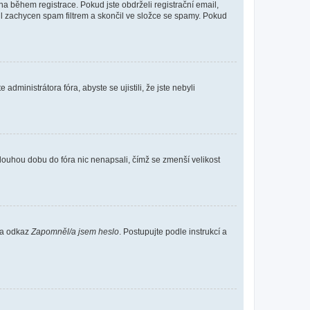
 během registrace. Pokud jste obdrželi registrační email,
ail zachycen spam filtrem a skončil ve složce se spamy. Pokud
dministrátora fóra, abyste se ujistili, že jste nebyli
louhou dobu do fóra nic nenapsali, čímž se zmenší velikost
 na odkaz
Zapomněl/a jsem heslo
. Postupujte podle instrukcí a