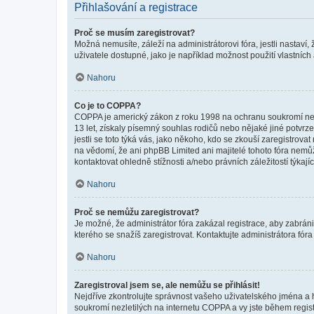
Přihlašování a registrace
Proč se musím zaregistrovat?
Možná nemusíte, záleží na administrátorovi fóra, jestli nastaví,
uživatele dostupné, jako je například možnost použití vlastních
Nahoru
Co je to COPPA?
COPPA je americký zákon z roku 1998 na ochranu soukromí nezl
13 let, získaly písemný souhlas rodičů nebo nějaké jiné potvrze
jestli se toto týká vás, jako někoho, kdo se zkouší zaregistro
na vědomí, že ani phpBB Limited ani majitelé tohoto fóra nem
kontaktovat ohledně stížnosti a/nebo právních záležitostí týkajíc
Nahoru
Proč se nemůžu zaregistrovat?
Je možné, že administrátor fóra zakázal registrace, aby zabrán
kterého se snažíš zaregistrovat. Kontaktujte administrátora fór
Nahoru
Zaregistroval jsem se, ale nemůžu se přihlásit!
Nejdříve zkontrolujte správnost vašeho uživatelského jména a 
soukromí nezletilých na internetu COPPA a vy jste během registr