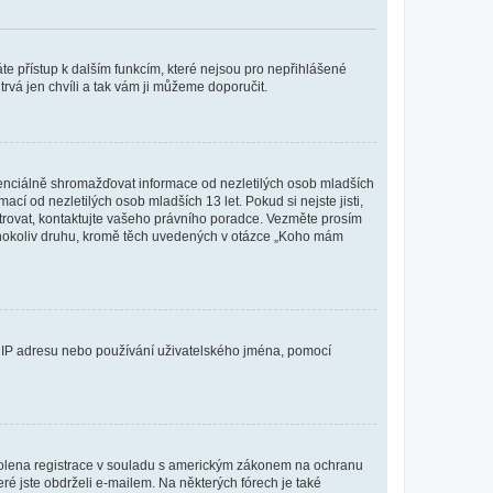
káte přístup k dalším funkcím, které nejsou pro nepřihlášené
trvá jen chvíli a tak vám ji můžeme doporučit.
enciálně shromažďovat informace od nezletilých osob mladších
í od nezletilých osob mladších 13 let. Pokud si nejste jisti,
istrovat, kontaktujte vašeho právního poradce. Vezměte prosím
kéhokoliv druhu, kromě těch uvedených v otázce „Koho mám
ši IP adresu nebo používání uživatelského jména, pomocí
povolena registrace v souladu s americkým zákonem na ochranu
eré jste obdrželi e-mailem. Na některých fórech je také