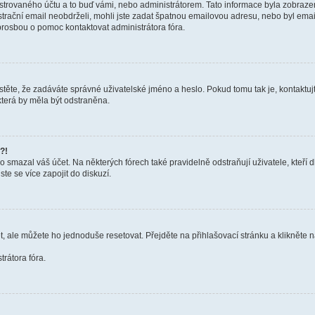
trovaného účtu a to buď vámi, nebo administrátorem. Tato informace byla zobrazena
gistrační email neobdrželi, mohli jste zadat špatnou emailovou adresu, nebo byl em
s prosbou o pomoc kontaktovat administrátora fóra.
těte, že zadáváte správné uživatelské jméno a heslo. Pokud tomu tak je, kontaktujte a
terá by měla být odstraněna.
?!
smazal váš účet. Na některých fórech také pravidelně odstraňují uživatele, kteří d
te se více zapojit do diskuzí.
t, ale můžete ho jednoduše resetovat. Přejděte na přihlašovací stránku a klikněte
rátora fóra.