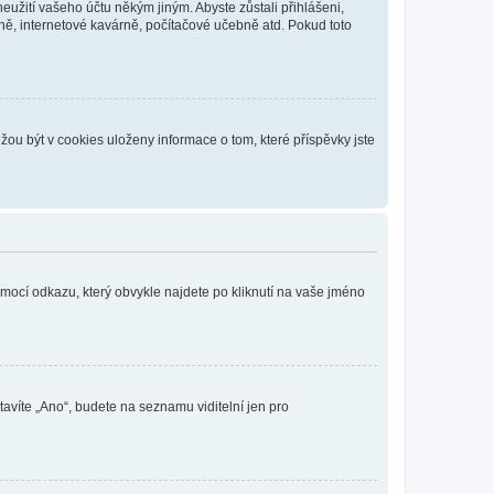
eužití vašeho účtu někým jiným. Abyste zůstali přihlášeni,
vně, internetové kavárně, počítačové učebně atd. Pokud toto
ou být v cookies uloženy informace o tom, které příspěvky jste
omocí odkazu, který obvykle najdete po kliknutí na vaše jméno
tavíte „Ano“, budete na seznamu viditelní jen pro