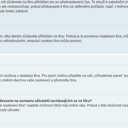
i mě
zůstanete na fóru přihlášen jen po přednastavený čas. To slouží k zabránění zn
se ale nedoporučuje, pokud přistupujete k fóru ze sdíleného počítače, např. v kniho
tuto funkci zakázal.
díky kterým zůstáváte přihlášen ve fóru. Pokud je to povoleno majitelem fóra, můž
nebo odhlašováním, smazání cookies fóra může pomoci.
ení uložena v databázi fóra. Pro jejich změnu přejděte na váš „Uživatelský panel“ p
i změnit všechna vaše nastavení a předvolby fóra.
obrazeno na seznamu uživatelů nacházejících se ve fóru?
né nastavení fóra“ najdete možnost
Skrýt můj online stav
. Pokud u této možnosti nas
rytý uživatel.