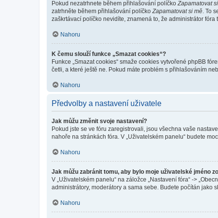
Pokud nezatrhnete během přihlašování políčko
Zapamatovat s
zatrhněte během přihlašování políčko
Zapamatovat si mě
. To 
zaškrtávací políčko nevidíte, znamená to, že administrátor fóra 
Nahoru
K čemu slouží funkce „Smazat cookies“?
Funkce „Smazat cookies“ smaže cookies vytvořené phpBB fórem, 
četli, a které ještě ne. Pokud máte problém s přihlašováním 
Nahoru
Předvolby a nastavení uživatele
Jak můžu změnit svoje nastavení?
Pokud jste se ve fóru zaregistrovali, jsou všechna vaše nastav
nahoře na stránkách fóra. V „Uživatelském panelu“ budete moc
Nahoru
Jak můžu zabránit tomu, aby bylo moje uživatelské jméno z
V „Uživatelském panelu“ na záložce „Nastavení fóra“ -> „Obec
administrátory, moderátory a sama sebe. Budete počítán jako sk
Nahoru