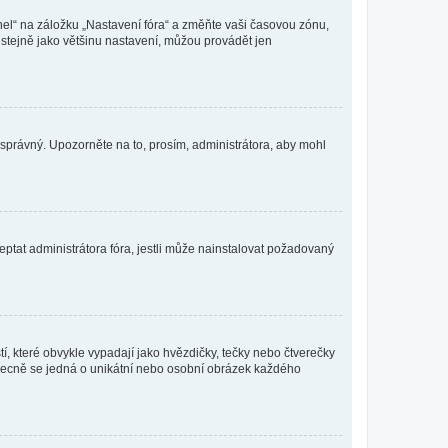
nel“ na záložku „Nastavení fóra“ a změňte vaši časovou zónu,
stejně jako většinu nastavení, můžou provádět jen
nesprávný. Upozorněte na to, prosím, administrátora, aby mohl
ptat administrátora fóra, jestli může nainstalovat požadovaný
í, které obvykle vypadají jako hvězdičky, tečky nebo čtverečky
 a obecně se jedná o unikátní nebo osobní obrázek každého