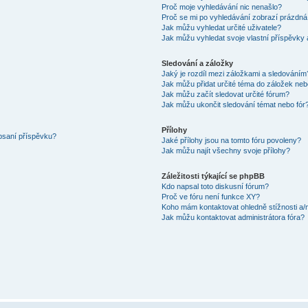
Proč moje vyhledávání nic nenašlo?
Proč se mi po vyhledávání zobrazí prázdná
Jak můžu vyhledat určité uživatele?
Jak můžu vyhledat svoje vlastní příspěvky
Sledování a záložky
Jaký je rozdíl mezi záložkami a sledováním
Jak můžu přidat určité téma do záložek neb
Jak můžu začít sledovat určité fórum?
Jak můžu ukončit sledování témat nebo fór
Přílohy
 psaní příspěvku?
Jaké přílohy jsou na tomto fóru povoleny?
Jak můžu najít všechny svoje přílohy?
Záležitosti týkající se phpBB
Kdo napsal toto diskusní fórum?
Proč ve fóru není funkce XY?
Koho mám kontaktovat ohledně stížnosti a/ne
Jak můžu kontaktovat administrátora fóra?