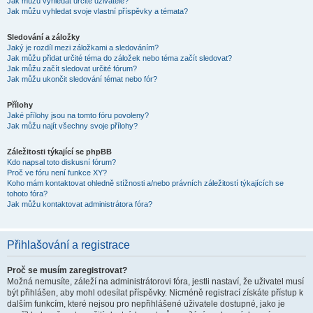
Jak můžu vyhledat určité uživatele?
Jak můžu vyhledat svoje vlastní příspěvky a témata?
Sledování a záložky
Jaký je rozdíl mezi záložkami a sledováním?
Jak můžu přidat určité téma do záložek nebo téma začít sledovat?
Jak můžu začít sledovat určité fórum?
Jak můžu ukončit sledování témat nebo fór?
Přílohy
Jaké přílohy jsou na tomto fóru povoleny?
Jak můžu najít všechny svoje přílohy?
Záležitosti týkající se phpBB
Kdo napsal toto diskusní fórum?
Proč ve fóru není funkce XY?
Koho mám kontaktovat ohledně stížnosti a/nebo právních záležitostí týkajících se
tohoto fóra?
Jak můžu kontaktovat administrátora fóra?
Přihlašování a registrace
Proč se musím zaregistrovat?
Možná nemusíte, záleží na administrátorovi fóra, jestli nastaví, že uživatel musí
být přihlášen, aby mohl odesílat příspěvky. Nicméně registrací získáte přístup k
dalším funkcím, které nejsou pro nepřihlášené uživatele dostupné, jako je