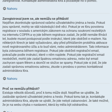
zaregistrovat. Kontaktujte administrátora fóra a požádejte ho o pomoc.
Nahoru
Zaregistroval jsem se, ale nemůžu se přihlásit!
Nejdříve zkontrolujte správnost vašeho uživatelského jména a hesla. Pokud
jsou správné, mohly se stát následující dvě věci. Pokud je ve fóru povolena
registrace v souladu s americkým zákonem na ochranu soukromí nezletilých
na internetu COPPA a vy jste během registrace zadali, že ještě nemáte třináct
let, budete muset postupovat podle instrukcí, které jste obdrželi e-mailem. Na
některých fórech je také vyžadováno, aby před přihlášením proběhla aktivace
nově registrovaného účtu a to buď vámi, nebo administrátorem. Tato informace
byla zobrazena během registrace. Pokud jste obdrželi registrační email,
pokračujte podle instrukcí, které v něm najdete. Pokud jste registrační email
neobdrželi, mohli jste zadat špatnou emailovou adresu, nebo byl email
zachycen spam filtrem a skončil ve složce se spamy. Pokud jste si jistí, že jste
zadali správnou emailovou adresu, zkuste s prosbou o pomoc kontaktovat
administrátora fóra.
Nahoru
Proč se nemůžu přihlásit?
Existuje několik důvodů, proč k tomu může dojít. Nejdříve se ujistěte, že
zadáváte správné uživatelské jméno a heslo. Pokud tomu tak je, kontaktujte
administrátora fóra, abyste se ujistili, že jste nebyli zabanováni. Je také možné,
že je na webu chyba v nastavení, která by měla být odstraněna.