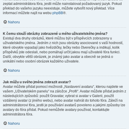
zeptat administrátora fóra, jestli může nainstalovat požadovaný jazyk. Pokud
překlad do vašeho jazyku neexistuje, můžete vytvořit nový překlad. Více
informací můžete najít na webu
phpBB
®.
Nahoru
K čemu slouží obrázky zobrazené u mého uživatelského jména?
Existují dva druhy obrázků, které můžou být v příspěvcích zobrazeny u
uživatelského jména. Jedním z nich jsou obrázky asociované s vaší hodností,
které obvykle vypadají jako hvězdičky, tečky nebo čtverečky a indikují, kolik
příspěvků jste odeslali, nebo pomáhají určit jakou mají uživatelé fóra funkci.
Další, obvykle větší obrázek, je známý jako avatar a obecně se jedná o
unikátní nebo osobní obrázek každého uživatele.
Nahoru
Jak můžu u svého jména zobrazit avatar?
Avatar můžete přidat pomocí možnosti „Nastavení avataru“, kterou najdete ve
vašem „Uživatelském panelu“ na záložce „Profil“. Avatar můžete přidat jedním z
následujících způsobů: použít Gravatar, vybrat si avatar v Galerii, použít
vzdálený avatar (z jiného webu), nebo avatar nahrát do tohoto fóra. Záleží na
administrátorovi fóra, jestli je používání avatarů povoleno a jakými způsoby lze
avatary do fóra přidat. Pokud nemůžete avatary používat, kontaktujte
administrátora fóra.
Nahoru