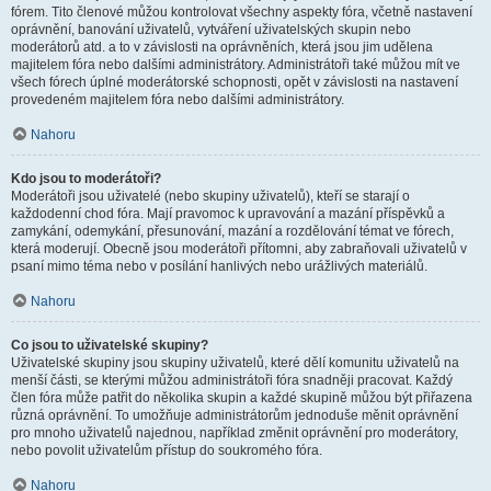
fórem. Tito členové můžou kontrolovat všechny aspekty fóra, včetně nastavení
oprávnění, banování uživatelů, vytváření uživatelských skupin nebo
moderátorů atd. a to v závislosti na oprávněních, která jsou jim udělena
majitelem fóra nebo dalšími administrátory. Administrátoři také můžou mít ve
všech fórech úplné moderátorské schopnosti, opět v závislosti na nastavení
provedeném majitelem fóra nebo dalšími administrátory.
Nahoru
Kdo jsou to moderátoři?
Moderátoři jsou uživatelé (nebo skupiny uživatelů), kteří se starají o
každodenní chod fóra. Mají pravomoc k upravování a mazání příspěvků a
zamykání, odemykání, přesunování, mazání a rozdělování témat ve fórech,
která moderují. Obecně jsou moderátoři přítomni, aby zabraňovali uživatelů v
psaní mimo téma nebo v posílání hanlivých nebo urážlivých materiálů.
Nahoru
Co jsou to uživatelské skupiny?
Uživatelské skupiny jsou skupiny uživatelů, které dělí komunitu uživatelů na
menší části, se kterými můžou administrátoři fóra snadněji pracovat. Každý
člen fóra může patřit do několika skupin a každé skupině můžou být přiřazena
různá oprávnění. To umožňuje administrátorům jednoduše měnit oprávnění
pro mnoho uživatelů najednou, například změnit oprávnění pro moderátory,
nebo povolit uživatelům přístup do soukromého fóra.
Nahoru