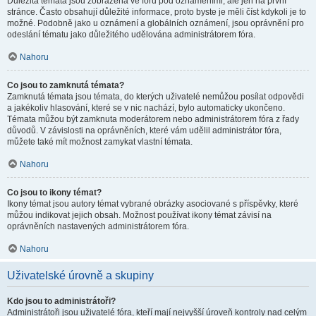
Důležitá témata jsou zobrazena ve fóru pod oznámeními, ale jen na první
stránce. Často obsahují důležité informace, proto byste je měli číst kdykoli je to
možné. Podobně jako u oznámení a globálních oznámení, jsou oprávnění pro
odeslání tématu jako důležitého udělována administrátorem fóra.
Nahoru
Co jsou to zamknutá témata?
Zamknutá témata jsou témata, do kterých uživatelé nemůžou posílat odpovědi
a jakékoliv hlasování, které se v nic nachází, bylo automaticky ukončeno.
Témata můžou být zamknuta moderátorem nebo administrátorem fóra z řady
důvodů. V závislosti na oprávněních, které vám udělil administrátor fóra,
můžete také mít možnost zamykat vlastní témata.
Nahoru
Co jsou to ikony témat?
Ikony témat jsou autory témat vybrané obrázky asociované s příspěvky, které
můžou indikovat jejich obsah. Možnost používat ikony témat závisí na
oprávněních nastavených administrátorem fóra.
Nahoru
Uživatelské úrovně a skupiny
Kdo jsou to administrátoři?
Administrátoři jsou uživatelé fóra, kteří mají nejvyšší úroveň kontroly nad celým