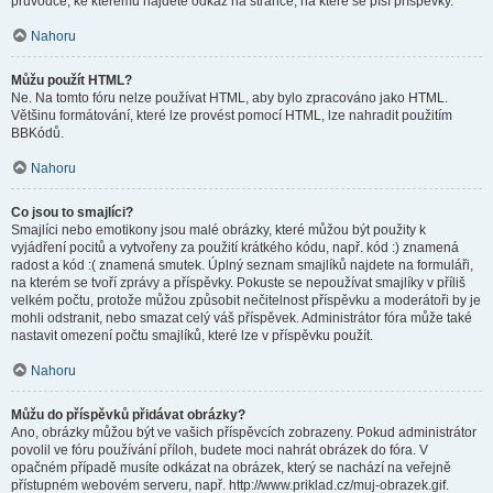
průvodce, ke kterému najdete odkaz na stránce, na které se píší příspěvky.
Nahoru
Můžu použít HTML?
Ne. Na tomto fóru nelze používat HTML, aby bylo zpracováno jako HTML.
Většinu formátování, které lze provést pomocí HTML, lze nahradit použitím
BBKódů.
Nahoru
Co jsou to smajlíci?
Smajlíci nebo emotikony jsou malé obrázky, které můžou být použity k
vyjádření pocitů a vytvořeny za použití krátkého kódu, např. kód :) znamená
radost a kód :( znamená smutek. Úplný seznam smajlíků najdete na formuláři,
na kterém se tvoří zprávy a příspěvky. Pokuste se nepoužívat smajlíky v příliš
velkém počtu, protože můžou způsobit nečitelnost příspěvku a moderátoři by je
mohli odstranit, nebo smazat celý váš příspěvek. Administrátor fóra může také
nastavit omezení počtu smajlíků, které lze v příspěvku použít.
Nahoru
Můžu do příspěvků přidávat obrázky?
Ano, obrázky můžou být ve vašich příspěvcích zobrazeny. Pokud administrátor
povolil ve fóru používání příloh, budete moci nahrát obrázek do fóra. V
opačném případě musíte odkázat na obrázek, který se nachází na veřejně
přístupném webovém serveru, např. http://www.priklad.cz/muj-obrazek.gif.