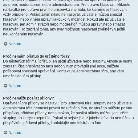
autorem, moderátorem nebo administrátorem. Pro úpravu hlasování klikněte
na tlačítko pro úpravu prvního příspěvku v tématu, ke kterému je hlasování
vždy připojeno. Pokud zatím nikdo nehlasoval, uživatelé můžou smazat
hlasování nebo v něm upravit jakoukoliv možnost. Pokud ale již uživatelé
hlasovali, jen administrátoři nebo moderátoři můžou upravit nebo smazat
hlasování. To zabrání tomu, aby byly možnosti hlasování změněny v ještě
neukončeném hlasování.
Nahoru
Proč nemám přístup do určitého fóra?
Do některých fór mají přístup jen určití uživatelé nebo skupiny. Abyste je mohli
zobrazit, číst, přispívat do nich nebo v nich provádět jiné akce, můžete
potřebovat speciální oprávnění. Kontaktujte administrátora fóra, aby vám
umožnil do fóra přístup.
Nahoru
Proč nemůžu posílat přílohy?
Oprávnění pro přílohy se nastavují pro jednotlivá fóra, skupiny nebo uživatele.
Administrátor fóra nemusel povolit do určitého fóra, do kterého můžete posílat
příspěvky, přidávat přílohy, nebo možná, že posílat přílohy můžou jen určité
skupiny, do kterých nepatříte. Pokud si nejste jisti, z jakého důvodu nemůžete k
příspěvkům přidávat přílohy, kontaktujte administrátora fóra.
Nahoru