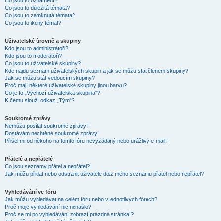
Co jsou to oznámení?
Co jsou to důležitá témata?
Co jsou to zamknutá témata?
Co jsou to ikony témat?
Uživatelské úrovně a skupiny
Kdo jsou to administrátoři?
Kdo jsou to moderátoři?
Co jsou to uživatelské skupiny?
Kde najdu seznam uživatelských skupin a jak se můžu stát členem skupiny?
Jak se můžu stát vedoucím skupiny?
Proč mají některé uživatelské skupiny jinou barvu?
Co je to „Výchozí uživatelská skupina“?
K čemu slouží odkaz „Tým“?
Soukromé zprávy
Nemůžu posílat soukromé zprávy!
Dostávám nechtěné soukromé zprávy!
Přišel mi od někoho na tomto fóru nevyžádaný nebo urážlivý e-mail!
Přátelé a nepřátelé
Co jsou seznamy přátel a nepřátel?
Jak můžu přidat nebo odstranit uživatele do/z mého seznamu přátel nebo nepřátel?
Vyhledávání ve fóru
Jak můžu vyhledávat na celém fóru nebo v jednotlivých fórech?
Proč moje vyhledávání nic nenašlo?
Proč se mi po vyhledávání zobrazí prázdná stránka!?