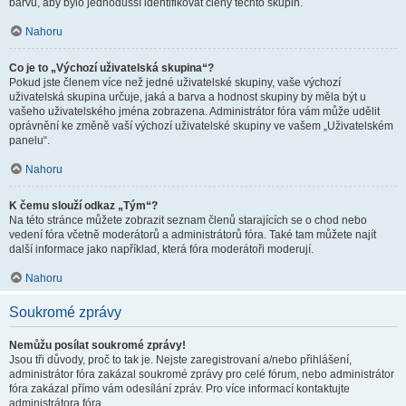
barvu, aby bylo jednodušší identifikovat členy těchto skupin.
Nahoru
Co je to „Výchozí uživatelská skupina“?
Pokud jste členem více než jedné uživatelské skupiny, vaše výchozí
uživatelská skupina určuje, jaká a barva a hodnost skupiny by měla být u
vašeho uživatelského jména zobrazena. Administrátor fóra vám může udělit
oprávnění ke změně vaší výchozí uživatelské skupiny ve vašem „Uživatelském
panelu“.
Nahoru
K čemu slouží odkaz „Tým“?
Na této stránce můžete zobrazit seznam členů starajících se o chod nebo
vedení fóra včetně moderátorů a administrátorů fóra. Také tam můžete najít
další informace jako například, která fóra moderátoři moderují.
Nahoru
Soukromé zprávy
Nemůžu posílat soukromé zprávy!
Jsou tři důvody, proč to tak je. Nejste zaregistrovaní a/nebo přihlášení,
administrátor fóra zakázal soukromé zprávy pro celé fórum, nebo administrátor
fóra zakázal přímo vám odesílání zpráv. Pro více informací kontaktujte
administrátora fóra.