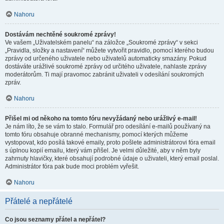
Nahoru
Dostávám nechtěné soukromé zprávy!
Ve vašem „Uživatelském panelu“ na záložce „Soukromé zprávy“ v sekci
„Pravidla, složky a nastavení“ můžete vytvořit pravidlo, pomocí kterého budou
zprávy od určeného uživatele nebo uživatelů automaticky smazány. Pokud
dostáváte urážlivé soukromé zprávy od určitého uživatele, nahlaste zprávy
moderátorům. Ti mají pravomoc zabránit uživateli v odesílání soukromých
zpráv.
Nahoru
Přišel mi od někoho na tomto fóru nevyžádaný nebo urážlivý e-mail!
Je nám líto, že se vám to stalo. Formulář pro odesílání e-mailů používaný na
tomto fóru obsahuje obranné mechanismy, pomocí kterých můžeme
vystopovat, kdo posílá takové emaily, proto pošlete administrátorovi fóra email
s úplnou kopií emailu, který vám přišel. Je velmi důležité, aby v něm byly
zahrnuty hlavičky, které obsahují podrobné údaje o uživateli, který email poslal.
Administrátor fóra pak bude moci problém vyřešit.
Nahoru
Přátelé a nepřátelé
Co jsou seznamy přátel a nepřátel?