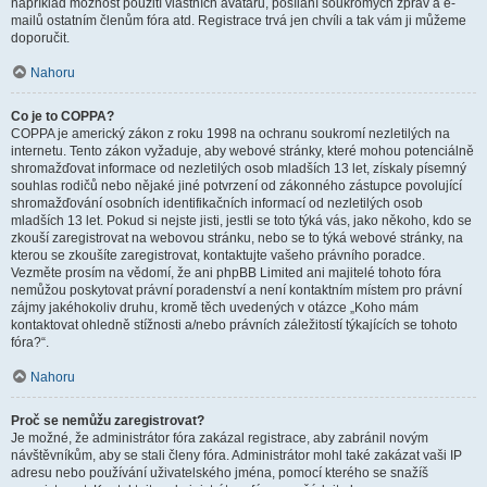
například možnost použití vlastních avatarů, posílání soukromých zpráv a e-
mailů ostatním členům fóra atd. Registrace trvá jen chvíli a tak vám ji můžeme
doporučit.
Nahoru
Co je to COPPA?
COPPA je americký zákon z roku 1998 na ochranu soukromí nezletilých na
internetu. Tento zákon vyžaduje, aby webové stránky, které mohou potenciálně
shromažďovat informace od nezletilých osob mladších 13 let, získaly písemný
souhlas rodičů nebo nějaké jiné potvrzení od zákonného zástupce povolující
shromažďování osobních identifikačních informací od nezletilých osob
mladších 13 let. Pokud si nejste jisti, jestli se toto týká vás, jako někoho, kdo se
zkouší zaregistrovat na webovou stránku, nebo se to týká webové stránky, na
kterou se zkoušíte zaregistrovat, kontaktujte vašeho právního poradce.
Vezměte prosím na vědomí, že ani phpBB Limited ani majitelé tohoto fóra
nemůžou poskytovat právní poradenství a není kontaktním místem pro právní
zájmy jakéhokoliv druhu, kromě těch uvedených v otázce „Koho mám
kontaktovat ohledně stížnosti a/nebo právních záležitostí týkajících se tohoto
fóra?“.
Nahoru
Proč se nemůžu zaregistrovat?
Je možné, že administrátor fóra zakázal registrace, aby zabránil novým
návštěvníkům, aby se stali členy fóra. Administrátor mohl také zakázat vaši IP
adresu nebo používání uživatelského jména, pomocí kterého se snažíš