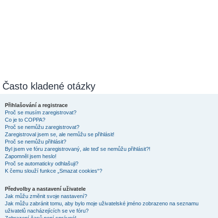
Často kladené otázky
Přihlašování a registrace
Proč se musím zaregistrovat?
Co je to COPPA?
Proč se nemůžu zaregistrovat?
Zaregistroval jsem se, ale nemůžu se přihlásit!
Proč se nemůžu přihlásit?
Byl jsem ve fóru zaregistrovaný, ale teď se nemůžu přihlásit?!
Zapomněl jsem heslo!
Proč se automaticky odhlašuji?
K čemu slouží funkce „Smazat cookies“?
Předvolby a nastavení uživatele
Jak můžu změnit svoje nastavení?
Jak můžu zabránit tomu, aby bylo moje uživatelské jméno zobrazeno na seznamu
uživatelů nacházejících se ve fóru?