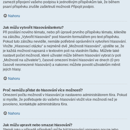
zamezit připojení vašeho podpisu k jednotlivým příspěvkům tak, že během
psaní příspěvku zrušíte zaškrtnutí možnosti
Připojit podpis
.
Nahoru
Jak můžu vytvořit hlasování/anketu?
Při posílání nového tématu, nebo při úpravě prvního příspěvku tématu, klikněte
na záložku „Vytvořit hlasování“ pod hlavním formulářem pro text příspěvku.
Pokud tuto záložku nevidíte, nemáte potřebné oprávnění k vytvoření hlasování.
Vložte „Hlasovací otázku“ a nejméně dvě „Možnosti hlasování“, ujistěte se, že
je každá možnost napsaná v textovém poli na vlastním řádku. Můžete také
nastavit počet možností, které uživatel může během hlasování vybrat (v poli
„Možností na uživatele“), časové omezení trvání hlasování ve dnech (0 pro
časově neomezené hlasování) a nakonec můžete povolit uživatelům měnit
jejich hlasy.
Nahoru
Proč nemůžu přidat do hlasování více možností?
Omezení počtu možností v hlasování je nastaveno administrátorem fóra. Pokud
si myslíte, že potřebujete do vašeho hlasování vložit více možností než je
povoleno, kontaktujte administrátora fóra.
Nahoru
Jak můžu upravit nebo smazat hlasování?
Stejně jako v případě příspěvků může být hlasování upraveno pouze jeho