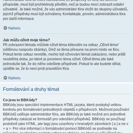
přispíváte, musí být prohlédnuty předtím, než je budou moci zobrazit ostatní
uživatelé. Je také možné, že vás administrátor fóra vložil do skupiny uživatelů,
jejichž příspěvky musí být schváleny. Kontaktujte, prosím, administrátora fóra
pro další informace.
Nahoru
Jak můžu oživit moje téma?
Při zobrazení tématu můžete oživit téma kliknutím na odkaz „Oživit téma“
(většinou naspodu stránky), čímž se téma přesune na první místo ve fóru.
Pokud tento odkaz nevidíte, mohlo být oživování témat zakázáno, nebo ještě
neuběhla doba, po které je povoleno téma oživit. Oživit téma jde také
jednoduše tak, že do něho odešlete příspěvek. Pokud to ale budete dělat,
ujistěte se, že to není proti pravidlům fóra.
Nahoru
Formátování a druhy témat
Co jsou to BBKódy?
BBKódy jsou speciální implementace HTML jazyka, které poskytují velkou
kontrolu pro formátování jednotlivých objektů v příspěvcích. Možnost používání
BBKódů uděluje administrátor fóra, ale BBKódy je také možné pro jednotlivé
příspěvky zakázat ve formuláři pro odesílání příspěvků. BBKódy se používají
podobně jako HTML, ale tagy jsou uzavřeny v hranatých závorkách [ a ] a ne v
< a >. Pro více informací o formátování pomocí BBKódů se podívejte na