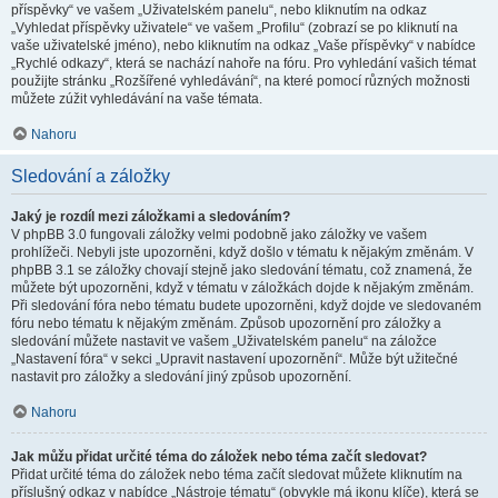
příspěvky“ ve vašem „Uživatelském panelu“, nebo kliknutím na odkaz
„Vyhledat příspěvky uživatele“ ve vašem „Profilu“ (zobrazí se po kliknutí na
vaše uživatelské jméno), nebo kliknutím na odkaz „Vaše příspěvky“ v nabídce
„Rychlé odkazy“, která se nachází nahoře na fóru. Pro vyhledání vašich témat
použijte stránku „Rozšířené vyhledávání“, na které pomocí různých možnosti
můžete zúžit vyhledávání na vaše témata.
Nahoru
Sledování a záložky
Jaký je rozdíl mezi záložkami a sledováním?
V phpBB 3.0 fungovali záložky velmi podobně jako záložky ve vašem
prohlížeči. Nebyli jste upozorněni, když došlo v tématu k nějakým změnám. V
phpBB 3.1 se záložky chovají stejně jako sledování tématu, což znamená, že
můžete být upozorněni, když v tématu v záložkách dojde k nějakým změnám.
Při sledování fóra nebo tématu budete upozorněni, když dojde ve sledovaném
fóru nebo tématu k nějakým změnám. Způsob upozornění pro záložky a
sledování můžete nastavit ve vašem „Uživatelském panelu“ na záložce
„Nastavení fóra“ v sekci „Upravit nastavení upozornění“. Může být užitečné
nastavit pro záložky a sledování jiný způsob upozornění.
Nahoru
Jak můžu přidat určité téma do záložek nebo téma začít sledovat?
Přidat určité téma do záložek nebo téma začít sledovat můžete kliknutím na
příslušný odkaz v nabídce „Nástroje tématu“ (obvykle má ikonu klíče), která se