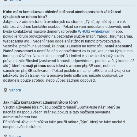
Koho mám kontaktovat ohledně stížnosti a/nebo právních záležitostí
týkajících se tohoto fóra?
Jakýkoliv z administrátorů uvedených na stránce „Tým“, by měl být pro vaši
stížnost vhodnou kontaktní osobou. Pokud se vám nedostane odpovědi, měli
byste kontaktovat majitele domény (proveďte
WHOIS vyhledávání
) nebo,
pokud je fórum provozováno na bezplatné službě (např. Yahoo!, forumzdarma,
Webzdarma atd.), vedení nebo oddělení stížností tohoto provozovatele.
Vezměte, prosím, na vědomí, že phpBB Limited na tomto fóru
nemá absolutně
žádné pravomoci
a nemůže nést odpovědnost za to jak, kde, nebo kým je toto
fórum používáno. Nekontaktujte phpBB Limited v souvislosti s jakýmikoliv
právními záležitostmi (zastavení činnosti, odpovědnost, pomlouvačný komentář
atd.), které
nemají přímou souvislost
s webem phpBB.com, nebo se
samotným phpBB softwarem. Pokud pošlete e-mail phpBB Limited týkající se
jakákoliv třetí strany
, která používá tento software, můžete očekávat, že
dostanete pouze strohou, nebo vůbec žádnou odpověď.
Nahoru
Jak můžu kontaktovat administrátora fóra?
Všichni uživatelé fóra můžou použít formulář „Kontaktujte nás“, který se
nachází naspodu všech stránek, pokud je tato možnost povolena
administrátorem fóra.
Přihlášení uživatelé můžou také použít odkaz „Tým“, který se také nachází
naspodu všech stránek.
Nahoru