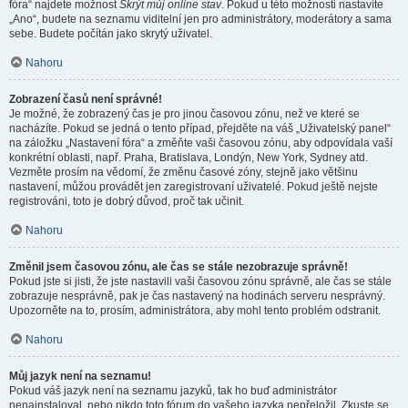
fóra“ najdete možnost
Skrýt můj online stav
. Pokud u této možnosti nastavíte
„Ano“, budete na seznamu viditelní jen pro administrátory, moderátory a sama
sebe. Budete počítán jako skrytý uživatel.
Nahoru
Zobrazení časů není správné!
Je možné, že zobrazený čas je pro jinou časovou zónu, než ve které se
nacházíte. Pokud se jedná o tento případ, přejděte na váš „Uživatelský panel“
na záložku „Nastavení fóra“ a změňte vaši časovou zónu, aby odpovídala vaší
konkrétní oblasti, např. Praha, Bratislava, Londýn, New York, Sydney atd.
Vezměte prosím na vědomí, že změnu časové zóny, stejně jako většinu
nastavení, můžou provádět jen zaregistrovaní uživatelé. Pokud ještě nejste
registrováni, toto je dobrý důvod, proč tak učinit.
Nahoru
Změnil jsem časovou zónu, ale čas se stále nezobrazuje správně!
Pokud jste si jisti, že jste nastavili vaši časovou zónu správně, ale čas se stále
zobrazuje nesprávně, pak je čas nastavený na hodinách serveru nesprávný.
Upozorněte na to, prosím, administrátora, aby mohl tento problém odstranit.
Nahoru
Můj jazyk není na seznamu!
Pokud váš jazyk není na seznamu jazyků, tak ho buď administrátor
nenainstaloval, nebo nikdo toto fórum do vašeho jazyka nepřeložil. Zkuste se