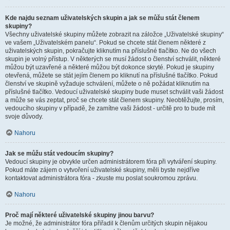
Kde najdu seznam uživatelských skupin a jak se můžu stát členem
skupiny?
Všechny uživatelské skupiny můžete zobrazit na záložce „Uživatelské skupiny“
ve vašem „Uživatelském panelu“. Pokud se chcete stát členem některé z
uživatelských skupin, pokračujte kliknutím na příslušné tlačítko. Ne do všech
skupin je volný přístup. V některých se musí žádost o členství schválit, některé
můžou být uzavřené a některé můžou být dokonce skryté. Pokud je skupiny
otevřená, můžete se stát jejím členem po kliknutí na příslušné tlačítko. Pokud
členství ve skupině vyžaduje schválení, můžete o ně požádat kliknutím na
příslušné tlačítko. Vedoucí uživatelské skupiny bude muset schválit vaši žádost
a může se vás zeptat, proč se chcete stát členem skupiny. Neobtěžujte, prosím,
vedoucího skupiny v případě, že zamítne vaši žádost - určitě pro to bude mít
svoje důvody.
Nahoru
Jak se můžu stát vedoucím skupiny?
Vedoucí skupiny je obvykle určen administrátorem fóra při vytváření skupiny.
Pokud máte zájem o vytvoření uživatelské skupiny, měli byste nejdříve
kontaktovat administrátora fóra - zkuste mu poslat soukromou zprávu.
Nahoru
Proč mají některé uživatelské skupiny jinou barvu?
Je možné, že administrátor fóra přiřadil k členům určitých skupin nějakou