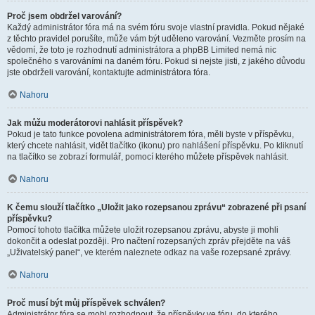
Proč jsem obdržel varování?
Každý administrátor fóra má na svém fóru svoje vlastní pravidla. Pokud nějaké
z těchto pravidel porušíte, může vám být uděleno varování. Vezměte prosím na
vědomí, že toto je rozhodnutí administrátora a phpBB Limited nemá nic
společného s varováními na daném fóru. Pokud si nejste jisti, z jakého důvodu
jste obdrželi varování, kontaktujte administrátora fóra.
Nahoru
Jak můžu moderátorovi nahlásit příspěvek?
Pokud je tato funkce povolena administrátorem fóra, měli byste v příspěvku,
který chcete nahlásit, vidět tlačítko (ikonu) pro nahlášení příspěvku. Po kliknutí
na tlačítko se zobrazí formulář, pomocí kterého můžete příspěvek nahlásit.
Nahoru
K čemu slouží tlačítko „Uložit jako rozepsanou zprávu“ zobrazené při psaní
příspěvku?
Pomocí tohoto tlačítka můžete uložit rozepsanou zprávu, abyste ji mohli
dokončit a odeslat později. Pro načtení rozepsaných zpráv přejděte na váš
„Uživatelský panel“, ve kterém naleznete odkaz na vaše rozepsané zprávy.
Nahoru
Proč musí být můj příspěvek schválen?
Administrátor fóra se mohl rozhodnout, že příspěvky ve fóru, do kterého