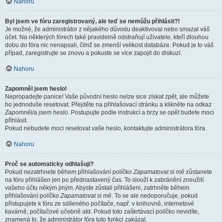
Nahoru
Byl jsem ve fóru zaregistrovaný, ale teď se nemůžu přihlásit?!
Je možné, že administrátor z nějakého důvodu deaktivoval nebo smazal váš
účet. Na některých fórech také pravidelně odstraňují uživatele, kteří dlouhou
dobu do fóra nic nenapsali, čímž se zmenší velikost databáze. Pokud je to váš
případ, zaregistrujte se znovu a pokuste se více zapojit do diskuzí.
Nahoru
Zapomněl jsem heslo!
Nepropadejte panice! Vaše původní heslo nelze sice získat zpět, ale můžete
ho jednoduše resetovat. Přejděte na přihlašovací stránku a klikněte na odkaz
Zapomněl/a jsem heslo
. Postupujte podle instrukcí a brzy se opět budete moci
přihlásit.
Pokud nebudete moci resetovat vaše heslo, kontaktujte administrátora fóra.
Nahoru
Proč se automaticky odhlašuji?
Pokud nezatrhnete během přihlašování políčko
Zapamatovat si mě
zůstanete
na fóru přihlášen jen po přednastavený čas. To slouží k zabránění zneužití
vašeho účtu někým jiným. Abyste zůstali přihlášeni, zatrhněte během
přihlašování políčko
Zapamatovat si mě
. To se ale nedoporučuje, pokud
přistupujete k fóru ze sdíleného počítače, např. v knihovně, internetové
kavárně, počítačové učebně atd. Pokud toto zaškrtávací políčko nevidíte,
znamená to, že administrátor fóra tuto funkci zakázal.