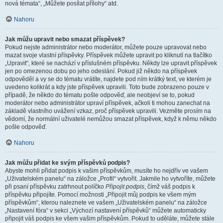
nová témata“, „Můžete posílat přílohy“ atd.
Nahoru
Jak můžu upravit nebo smazat příspěvek?
Pokud nejste administrátor nebo moderátor, můžete pouze upravovat nebo
mazat svoje vlastní příspěvky. Příspěvek můžete upravit po kliknutí na tlačítko
„Upravit“, které se nachází v příslušném příspěvku. Někdy lze upravit příspěvek
jen po omezenou dobu po jeho odeslání. Pokud již někdo na příspěvek
odpověděl a vy se do tématu vrátíte, najdete pod ním krátký text, ve kterém je
uvedeno kolikrát a kdy jste příspěvek upravili. Toto bude zobrazeno pouze v
případě, že někdo do tématu pošle odpověď, ale neobjeví se to, pokud
moderátor nebo administrátor upraví příspěvek, ačkoli ti mohou zanechat na
základě vlastního uvážení vzkaz, proč příspěvek upravili. Vezměte prosím na
vědomí, že normální uživatelé nemůžou smazat příspěvek, když k němu někdo
pošle odpověď.
Nahoru
Jak můžu přidat ke svým příspěvků podpis?
Abyste mohli přidat podpis k vašim příspěvkům, musíte ho nejdřív ve vašem
„Uživatelském panelu“ na záložce „Profil“ vytvořit. Jakmile ho vytvoříte, můžete
při psaní příspěvku zatrhnout políčko
Připojit podpis
, čímž váš podpis k
příspěvku připojíte. Pomocí možnosti „Připojit můj podpis ke všem mým
příspěvkům“, kterou naleznete ve vašem „Uživatelském panelu“ na záložce
„Nastavení fóra“ v sekci „Výchozí nastavení příspěvků“ můžete automaticky
připojit váš podpis ke všem vašim příspěvkům. Pokud to uděláte, můžete stále