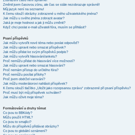
Zobrazení časů není správné!
Změnil jsem časovou zónu, ale čas se stále nezobrazuje správně!
Můj jazyk není na seznamu!
K čemu slouží obrázky zobrazené u mého uživatelského jména?
Jak můžu u svého jména zobrazit avatar?
Jaká je moje hodnost a jak ji můžu změnit?
Když chci poslat e-mail uživateli fóra, musím se přihlásit?
Psaní příspěvků
Jak můžu vytvořit nové téma nebo poslat odpověď?
Jak můžu upravit nebo smazat příspěvek?
Jak můžu přidat ke svým příspěvků podpis?
Jak můžu vytvořit hlasování/anketu?
Proč nemůžu přidat do hlasování více možností?
Jak můžu upravit nebo smazat hlasování?
Proč nemám přístup do určitého fóra?
Proč nemůžu posílat přílohy?
Proč jsem obdržel varování?
Jak můžu moderátorovi nahlásit příspěvek?
K čemu slouží tlačítko „Uložit jako rozepsanou zprávu“ zobrazené při psaní příspěvku?
Proč musí být můj příspěvek schválen?
Jak můžu oživit moje téma?
Formátování a druhy témat
Co jsou to BBKódy?
Můžu použít HTML?
Co jsou to smajlíci?
Můžu do příspěvků přidávat obrázky?
Co jsou to globální oznámení?