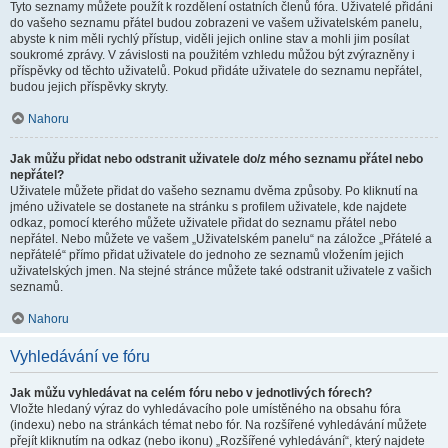
Tyto seznamy můžete použít k rozdělení ostatních členů fóra. Uživatelé přidáni
do vašeho seznamu přátel budou zobrazeni ve vašem uživatelském panelu,
abyste k nim měli rychlý přístup, viděli jejich online stav a mohli jim posílat
soukromé zprávy. V závislosti na použitém vzhledu můžou být zvýrazněny i
příspěvky od těchto uživatelů. Pokud přidáte uživatele do seznamu nepřátel,
budou jejich příspěvky skryty.
Nahoru
Jak můžu přidat nebo odstranit uživatele do/z mého seznamu přátel nebo
nepřátel?
Uživatele můžete přidat do vašeho seznamu dvěma způsoby. Po kliknutí na
jméno uživatele se dostanete na stránku s profilem uživatele, kde najdete
odkaz, pomocí kterého můžete uživatele přidat do seznamu přátel nebo
nepřátel. Nebo můžete ve vašem „Uživatelském panelu“ na záložce „Přátelé a
nepřátelé“ přímo přidat uživatele do jednoho ze seznamů vložením jejich
uživatelských jmen. Na stejné stránce můžete také odstranit uživatele z vašich
seznamů.
Nahoru
Vyhledávání ve fóru
Jak můžu vyhledávat na celém fóru nebo v jednotlivých fórech?
Vložte hledaný výraz do vyhledávacího pole umístěného na obsahu fóra
(indexu) nebo na stránkách témat nebo fór. Na rozšířené vyhledávání můžete
přejít kliknutím na odkaz (nebo ikonu) „Rozšířené vyhledávání“, který najdete