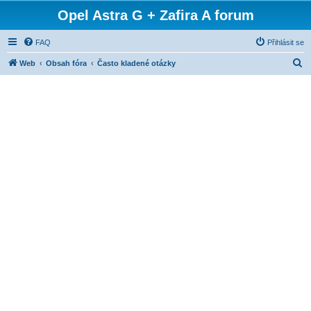
Opel Astra G + Zafira A forum
FAQ
Přihlásit se
H
Web
Obsah fóra
Často kladené otázky
l
e
d
a
t