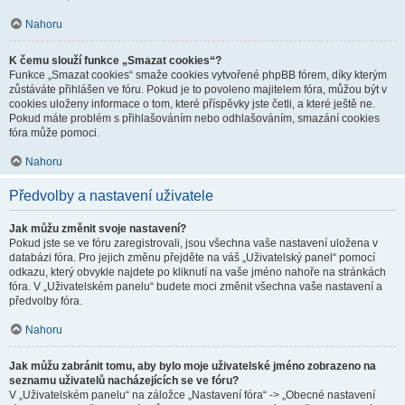
Nahoru
K čemu slouží funkce „Smazat cookies“?
Funkce „Smazat cookies“ smaže cookies vytvořené phpBB fórem, díky kterým
zůstáváte přihlášen ve fóru. Pokud je to povoleno majitelem fóra, můžou být v
cookies uloženy informace o tom, které příspěvky jste četli, a které ještě ne.
Pokud máte problém s přihlašováním nebo odhlašováním, smazání cookies
fóra může pomoci.
Nahoru
Předvolby a nastavení uživatele
Jak můžu změnit svoje nastavení?
Pokud jste se ve fóru zaregistrovali, jsou všechna vaše nastavení uložena v
databázi fóra. Pro jejich změnu přejděte na váš „Uživatelský panel“ pomocí
odkazu, který obvykle najdete po kliknutí na vaše jméno nahoře na stránkách
fóra. V „Uživatelském panelu“ budete moci změnit všechna vaše nastavení a
předvolby fóra.
Nahoru
Jak můžu zabránit tomu, aby bylo moje uživatelské jméno zobrazeno na
seznamu uživatelů nacházejících se ve fóru?
V „Uživatelském panelu“ na záložce „Nastavení fóra“ -> „Obecné nastavení