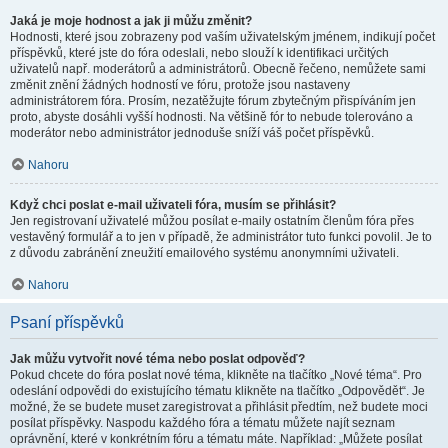
Jaká je moje hodnost a jak ji můžu změnit?
Hodnosti, které jsou zobrazeny pod vaším uživatelským jménem, indikují počet
příspěvků, které jste do fóra odeslali, nebo slouží k identifikaci určitých
uživatelů např. moderátorů a administrátorů. Obecně řečeno, nemůžete sami
změnit znění žádných hodností ve fóru, protože jsou nastaveny
administrátorem fóra. Prosím, nezatěžujte fórum zbytečným přispíváním jen
proto, abyste dosáhli vyšší hodnosti. Na většině fór to nebude tolerováno a
moderátor nebo administrátor jednoduše sníží váš počet příspěvků.
Nahoru
Když chci poslat e-mail uživateli fóra, musím se přihlásit?
Jen registrovaní uživatelé můžou posílat e-maily ostatním členům fóra přes
vestavěný formulář a to jen v případě, že administrátor tuto funkci povolil. Je to
z důvodu zabránění zneužití emailového systému anonymními uživateli.
Nahoru
Psaní příspěvků
Jak můžu vytvořit nové téma nebo poslat odpověď?
Pokud chcete do fóra poslat nové téma, klikněte na tlačítko „Nové téma“. Pro
odeslání odpovědi do existujícího tématu klikněte na tlačítko „Odpovědět“. Je
možné, že se budete muset zaregistrovat a přihlásit předtím, než budete moci
posílat příspěvky. Naspodu každého fóra a tématu můžete najít seznam
oprávnění, které v konkrétním fóru a tématu máte. Například: „Můžete posílat