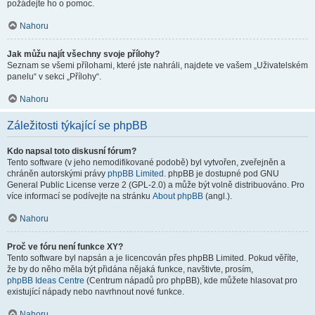
požádejte ho o pomoc.
Nahoru
Jak můžu najít všechny svoje přílohy?
Seznam se všemi přílohami, které jste nahráli, najdete ve vašem „Uživatelském
panelu“ v sekci „Přílohy“.
Nahoru
Záležitosti týkající se phpBB
Kdo napsal toto diskusní fórum?
Tento software (v jeho nemodifikované podobě) byl vytvořen, zveřejněn a
chráněn autorskými právy
phpBB Limited
. phpBB je dostupné pod GNU
General Public License verze 2 (GPL-2.0) a může být volně distribuováno. Pro
více informací se podívejte na stránku
About phpBB
(angl.).
Nahoru
Proč ve fóru není funkce XY?
Tento software byl napsán a je licencován přes phpBB Limited. Pokud věříte,
že by do něho měla být přidána nějaká funkce, navštivte, prosím,
phpBB Ideas Centre
(Centrum nápadů pro phpBB), kde můžete hlasovat pro
existující nápady nebo navrhnout nové funkce.
Nahoru