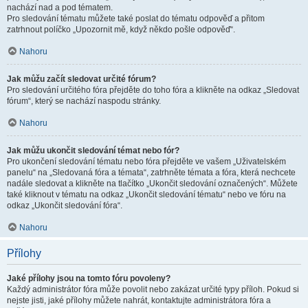
nachází nad a pod tématem.
Pro sledování tématu můžete také poslat do tématu odpověď a přitom
zatrhnout políčko „Upozornit mě, když někdo pošle odpověď“.
Nahoru
Jak můžu začít sledovat určité fórum?
Pro sledování určitého fóra přejděte do toho fóra a klikněte na odkaz „Sledovat
fórum“, který se nachází naspodu stránky.
Nahoru
Jak můžu ukončit sledování témat nebo fór?
Pro ukončení sledování tématu nebo fóra přejděte ve vašem „Uživatelském
panelu“ na „Sledovaná fóra a témata“, zatrhněte témata a fóra, která nechcete
nadále sledovat a klikněte na tlačítko „Ukončit sledování označených“. Můžete
také kliknout v tématu na odkaz „Ukončit sledování tématu“ nebo ve fóru na
odkaz „Ukončit sledování fóra“.
Nahoru
Přílohy
Jaké přílohy jsou na tomto fóru povoleny?
Každý administrátor fóra může povolit nebo zakázat určité typy příloh. Pokud si
nejste jisti, jaké přílohy můžete nahrát, kontaktujte administrátora fóra a