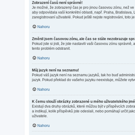
Zobrazení časů není správné!
Je možné, že zobrazený čas je pro jinou časovou zónu, než ve k
aby odpovídala vaší konkrétní oblasti, např. Praha, Bratislav
zaregistrovaní uživatelé. Pokud ještě nejste registrováni, toto je
Nahoru
Změnil jsem časovou zónu, ale čas se stále nezobrazuje sp
Pokud jste si jisti, že jste nastavili vaši časovou zónu správn
tento problém odstranit.
Nahoru
Můj jazyk není na seznamu!
Pokud váš jazyk není na seznamu jazyků, tak ho buď administrát
jazyk. Pokud překlad do vašeho jazyku neexistuje, můžete vytv
Nahoru
K čemu slouží obrázky zobrazené u mého uživatelského jm
Existují dva druhy obrázků, které můžou být v příspěvcích zobr
a indikují, kolik příspěvků jste odeslali, nebo pomáhají určit 
uživatele.
Nahoru