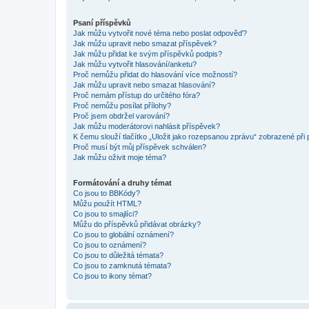
Psaní příspěvků
Jak můžu vytvořit nové téma nebo poslat odpověď?
Jak můžu upravit nebo smazat příspěvek?
Jak můžu přidat ke svým příspěvků podpis?
Jak můžu vytvořit hlasování/anketu?
Proč nemůžu přidat do hlasování více možností?
Jak můžu upravit nebo smazat hlasování?
Proč nemám přístup do určitého fóra?
Proč nemůžu posílat přílohy?
Proč jsem obdržel varování?
Jak můžu moderátorovi nahlásit příspěvek?
K čemu slouží tlačítko „Uložit jako rozepsanou zprávu“ zobrazené při
Proč musí být můj příspěvek schválen?
Jak můžu oživit moje téma?
Formátování a druhy témat
Co jsou to BBKódy?
Můžu použít HTML?
Co jsou to smajlíci?
Můžu do příspěvků přidávat obrázky?
Co jsou to globální oznámení?
Co jsou to oznámení?
Co jsou to důležitá témata?
Co jsou to zamknutá témata?
Co jsou to ikony témat?