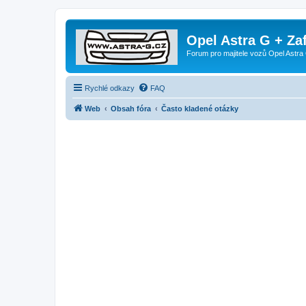
Opel Astra G + Za
Forum pro majitele vozů Opel Astra 
Rychlé odkazy
FAQ
Web
Obsah fóra
Často kladené otázky