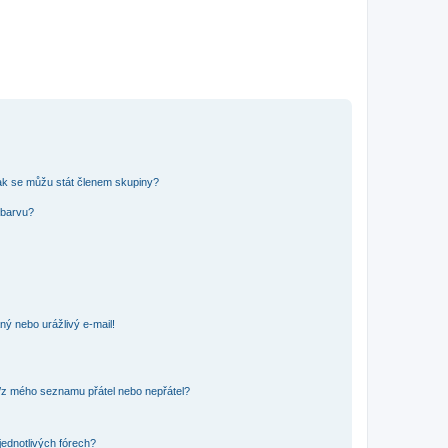
ak se můžu stát členem skupiny?
 barvu?
ný nebo urážlivý e-mail!
o/z mého seznamu přátel nebo nepřátel?
jednotlivých fórech?