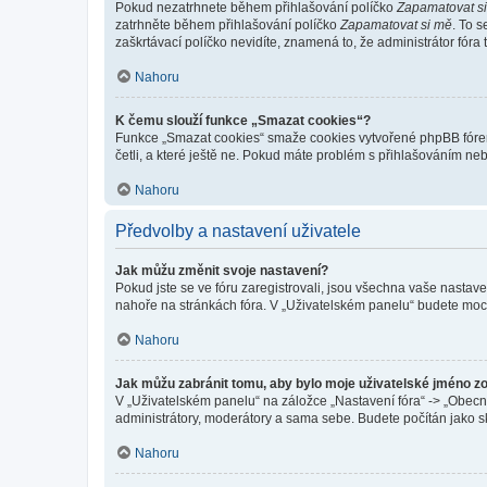
Pokud nezatrhnete během přihlašování políčko
Zapamatovat s
zatrhněte během přihlašování políčko
Zapamatovat si mě
. To 
zaškrtávací políčko nevidíte, znamená to, že administrátor fóra 
Nahoru
K čemu slouží funkce „Smazat cookies“?
Funkce „Smazat cookies“ smaže cookies vytvořené phpBB fórem, 
četli, a které ještě ne. Pokud máte problém s přihlašováním 
Nahoru
Předvolby a nastavení uživatele
Jak můžu změnit svoje nastavení?
Pokud jste se ve fóru zaregistrovali, jsou všechna vaše nastav
nahoře na stránkách fóra. V „Uživatelském panelu“ budete moc
Nahoru
Jak můžu zabránit tomu, aby bylo moje uživatelské jméno z
V „Uživatelském panelu“ na záložce „Nastavení fóra“ -> „Obec
administrátory, moderátory a sama sebe. Budete počítán jako sk
Nahoru