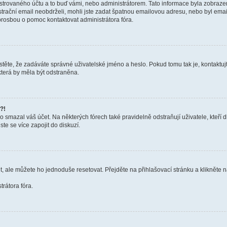
trovaného účtu a to buď vámi, nebo administrátorem. Tato informace byla zobrazena
gistrační email neobdrželi, mohli jste zadat špatnou emailovou adresu, nebo byl em
s prosbou o pomoc kontaktovat administrátora fóra.
těte, že zadáváte správné uživatelské jméno a heslo. Pokud tomu tak je, kontaktujte a
terá by měla být odstraněna.
?!
smazal váš účet. Na některých fórech také pravidelně odstraňují uživatele, kteří d
te se více zapojit do diskuzí.
t, ale můžete ho jednoduše resetovat. Přejděte na přihlašovací stránku a klikněte
rátora fóra.