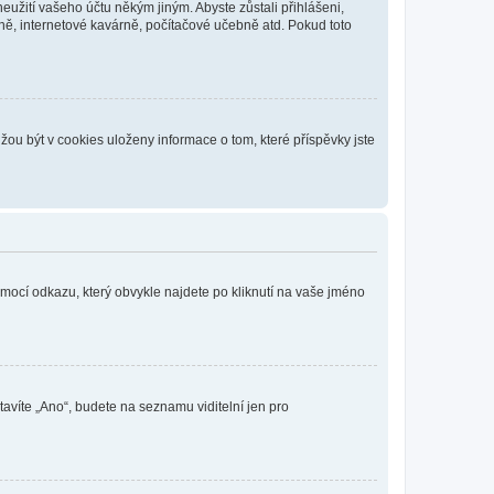
eužití vašeho účtu někým jiným. Abyste zůstali přihlášeni,
vně, internetové kavárně, počítačové učebně atd. Pokud toto
ou být v cookies uloženy informace o tom, které příspěvky jste
omocí odkazu, který obvykle najdete po kliknutí na vaše jméno
tavíte „Ano“, budete na seznamu viditelní jen pro