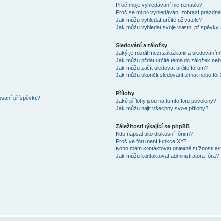
Proč moje vyhledávání nic nenašlo?
Proč se mi po vyhledávání zobrazí prázdná
Jak můžu vyhledat určité uživatele?
Jak můžu vyhledat svoje vlastní příspěvky
Sledování a záložky
Jaký je rozdíl mezi záložkami a sledováním
Jak můžu přidat určité téma do záložek neb
Jak můžu začít sledovat určité fórum?
Jak můžu ukončit sledování témat nebo fór
Přílohy
 psaní příspěvku?
Jaké přílohy jsou na tomto fóru povoleny?
Jak můžu najít všechny svoje přílohy?
Záležitosti týkající se phpBB
Kdo napsal toto diskusní fórum?
Proč ve fóru není funkce XY?
Koho mám kontaktovat ohledně stížnosti a/ne
Jak můžu kontaktovat administrátora fóra?