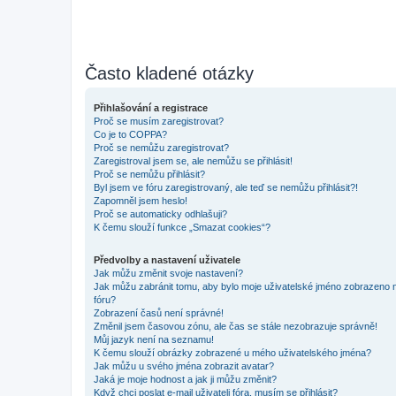
Často kladené otázky
Přihlašování a registrace
Proč se musím zaregistrovat?
Co je to COPPA?
Proč se nemůžu zaregistrovat?
Zaregistroval jsem se, ale nemůžu se přihlásit!
Proč se nemůžu přihlásit?
Byl jsem ve fóru zaregistrovaný, ale teď se nemůžu přihlásit?!
Zapomněl jsem heslo!
Proč se automaticky odhlašuji?
K čemu slouží funkce „Smazat cookies“?
Předvolby a nastavení uživatele
Jak můžu změnit svoje nastavení?
Jak můžu zabránit tomu, aby bylo moje uživatelské jméno zobrazeno 
fóru?
Zobrazení časů není správné!
Změnil jsem časovou zónu, ale čas se stále nezobrazuje správně!
Můj jazyk není na seznamu!
K čemu slouží obrázky zobrazené u mého uživatelského jména?
Jak můžu u svého jména zobrazit avatar?
Jaká je moje hodnost a jak ji můžu změnit?
Když chci poslat e-mail uživateli fóra, musím se přihlásit?