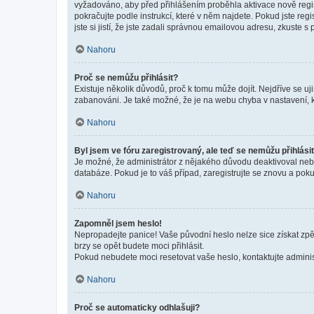
vyžadováno, aby před přihlášením proběhla aktivace nově regis
pokračujte podle instrukcí, které v něm najdete. Pokud jste re
jste si jistí, že jste zadali správnou emailovou adresu, zkuste 
Nahoru
Proč se nemůžu přihlásit?
Existuje několik důvodů, proč k tomu může dojít. Nejdříve se ujis
zabanováni. Je také možné, že je na webu chyba v nastavení, k
Nahoru
Byl jsem ve fóru zaregistrovaný, ale teď se nemůžu přihlásit
Je možné, že administrátor z nějakého důvodu deaktivoval nebo 
databáze. Pokud je to váš případ, zaregistrujte se znovu a pokus
Nahoru
Zapomněl jsem heslo!
Nepropadejte panice! Vaše původní heslo nelze sice získat zpě
brzy se opět budete moci přihlásit.
Pokud nebudete moci resetovat vaše heslo, kontaktujte administ
Nahoru
Proč se automaticky odhlašuji?