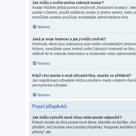
Jak můžu u svého jména zobrazit avatar?
Avatar můžete přidat pomocí možnosti „Nastavení avataru“, kter
avatar v Galerii, použít vzdálený avatar (z jiného webu), nebo a
nemůžete avatary používat, kontaktujte administrátora fóra.
Nahoru
Jaká je moje hodnost a jak ji můžu změnit?
Hodnosti, které jsou zobrazeny pod vaším uživatelským jménem, i
řečeno, nemůžete sami změnit znění žádných hodností ve fóru, 
většině fór to nebude tolerováno a moderátor nebo administrát
Nahoru
Když chci poslat e-mail uživateli fóra, musím se přihlásit?
Jen registrovaní uživatelé můžou posílat e-maily ostatním členů
anonymními uživateli.
Nahoru
Psaní příspěvků
Jak můžu vytvořit nové téma nebo poslat odpověď?
Pokud chcete do fóra poslat nové téma, klikněte na tlačítko „No
předtím, než budete moci posílat příspěvky. Naspodu každého fó
přílohy“ atd.