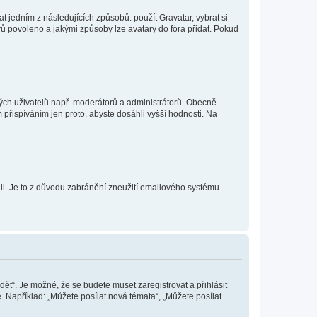
t jedním z následujících způsobů: použít Gravatar, vybrat si
tarů povoleno a jakými způsoby lze avatary do fóra přidat. Pokud
itých uživatelů např. moderátorů a administrátorů. Obecně
přispíváním jen proto, abyste dosáhli vyšší hodnosti. Na
olil. Je to z důvodu zabránění zneužití emailového systému
dět“. Je možné, že se budete muset zaregistrovat a přihlásit
 Například: „Můžete posílat nová témata“, „Můžete posílat