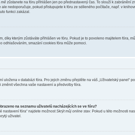
i mě
zůstanete na fóru přihlášen jen po přednastavený čas. To slouží k zabránění zn
se ale nedoporučuje, pokud přistupujete k fóru ze sdíleného počítače, např. v kniho
tuto funkci zakázal.
díky kterým zůstáváte přihlášen ve fóru. Pokud je to povoleno majitelem fóra, můž
nebo odhlašováním, smazání cookies fóra může pomoci.
ení uložena v databázi fóra. Pro jejich změnu přejděte na váš „Uživatelský panel“ p
i změnit všechna vaše nastavení a předvolby fóra.
obrazeno na seznamu uživatelů nacházejících se ve fóru?
né nastavení fóra“ najdete možnost
Skrýt můj online stav
. Pokud u této možnosti nas
rytý uživatel.