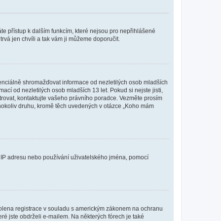
káte přístup k dalším funkcím, které nejsou pro nepřihlášené
trvá jen chvíli a tak vám ji můžeme doporučit.
enciálně shromažďovat informace od nezletilých osob mladších
í od nezletilých osob mladších 13 let. Pokud si nejste jisti,
istrovat, kontaktujte vašeho právního poradce. Vezměte prosím
kéhokoliv druhu, kromě těch uvedených v otázce „Koho mám
ši IP adresu nebo používání uživatelského jména, pomocí
povolena registrace v souladu s americkým zákonem na ochranu
eré jste obdrželi e-mailem. Na některých fórech je také