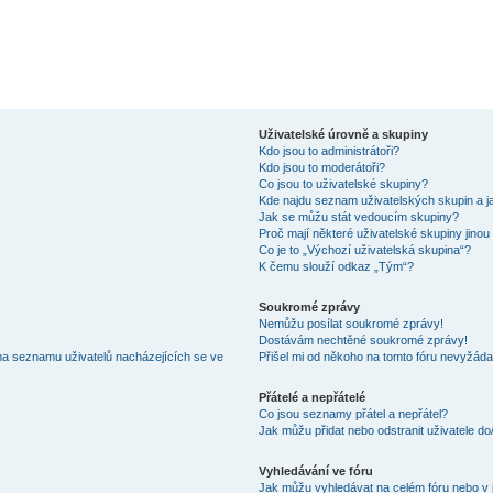
Uživatelské úrovně a skupiny
Kdo jsou to administrátoři?
Kdo jsou to moderátoři?
Co jsou to uživatelské skupiny?
Kde najdu seznam uživatelských skupin a j
Jak se můžu stát vedoucím skupiny?
Proč mají některé uživatelské skupiny jinou
Co je to „Výchozí uživatelská skupina“?
K čemu slouží odkaz „Tým“?
Soukromé zprávy
Nemůžu posílat soukromé zprávy!
Dostávám nechtěné soukromé zprávy!
na seznamu uživatelů nacházejících se ve
Přišel mi od někoho na tomto fóru nevyžáda
Přátelé a nepřátelé
Co jsou seznamy přátel a nepřátel?
Jak můžu přidat nebo odstranit uživatele d
Vyhledávání ve fóru
Jak můžu vyhledávat na celém fóru nebo v 