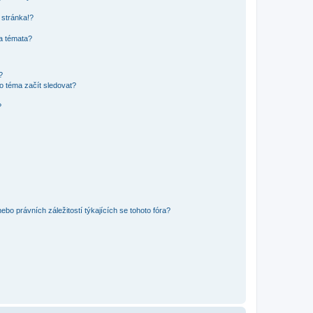
 stránka!?
 a témata?
?
o téma začít sledovat?
?
bo právních záležitostí týkajících se tohoto fóra?