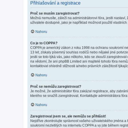
Přihlašování a registrace
Proč se musím zaregistrovat?
Možná nemusíte, záleží na administrátorovi fóra, jestli nastaví,
uživatele dostupné, jako je například možnost použití vlastních
Nahoru
Co je to COPPA?
COPPA je americký zákon z roku 1998 na ochranu soukromí nezl
13 let, získaly písemný souhlas rodičů nebo nějaké jiné potvrze
jestli se toto týká vás, jako někoho, kdo se zkouší zaregistro
na vědomí, že ani phpBB Limited ani majitelé tohoto fóra nem
kontaktovat ohledně stížnosti a/nebo právních záležitostí týkajíc
Nahoru
Proč se nemůžu zaregistrovat?
Je možné, že administrátor fóra zakázal registrace, aby zabrán
kterého se snažíš zaregistrovat. Kontaktujte administrátora fór
Nahoru
Zaregistroval jsem se, ale nemůžu se přihlásit!
Nejdříve zkontrolujte správnost vašeho uživatelského jména a 
soukromí nezletilých na internetu COPPA a vy jste během registr