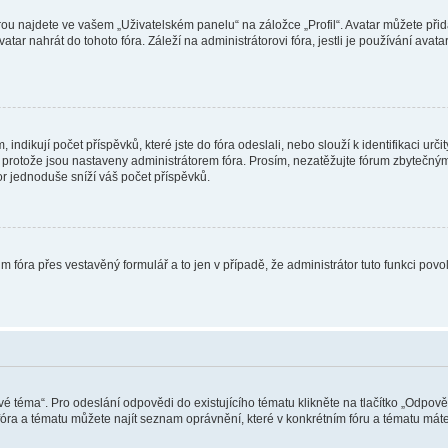
ou najdete ve vašem „Uživatelském panelu“ na záložce „Profil“. Avatar můžete přida
vatar nahrát do tohoto fóra. Záleží na administrátorovi fóra, jestli je používání ava
ndikují počet příspěvků, které jste do fóra odeslali, nebo slouží k identifikaci urč
protože jsou nastaveny administrátorem fóra. Prosím, nezatěžujte fórum zbytečným 
or jednoduše sníží váš počet příspěvků.
m fóra přes vestavěný formulář a to jen v případě, že administrátor tuto funkci pov
vé téma“. Pro odeslání odpovědi do existujícího tématu klikněte na tlačítko „Odpově
ra a tématu můžete najít seznam oprávnění, které v konkrétním fóru a tématu máte.