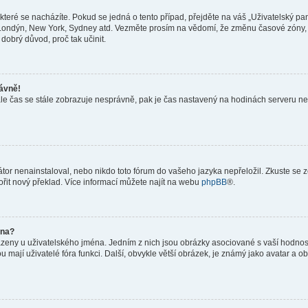
teré se nacházíte. Pokud se jedná o tento případ, přejděte na váš „Uživatelský pa
a, Londýn, New York, Sydney atd. Vezměte prosím na vědomí, že změnu časové zóny, 
 dobrý důvod, proč tak učinit.
rávně!
ě, ale čas se stále zobrazuje nesprávně, pak je čas nastavený na hodinách serveru 
or nenainstaloval, nebo nikdo toto fórum do vašeho jazyka nepřeložil. Zkuste se ze
ořit nový překlad. Více informací můžete najít na webu
phpBB
®.
éna?
azeny u uživatelského jména. Jedním z nich jsou obrázky asociované s vaší hodnost
jakou mají uživatelé fóra funkci. Další, obvykle větší obrázek, je známý jako avatar