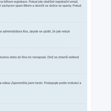
 během registrace. Pokud jste obdrželi registrační email,
ail zachycen spam filtrem a skončil ve složce se spamy. Pokud
dministrátora fóra, abyste se ujistili, že jste nebyli
louhou dobu do fóra nic nenapsali, čímž se zmenší velikost
 na odkaz
Zapomněl/a jsem heslo
. Postupujte podle instrukcí a