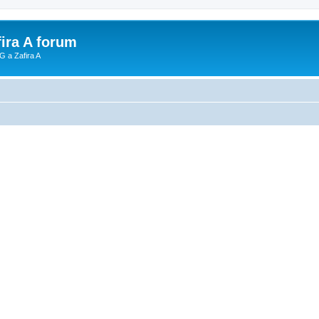
fira A forum
G a Zafira A