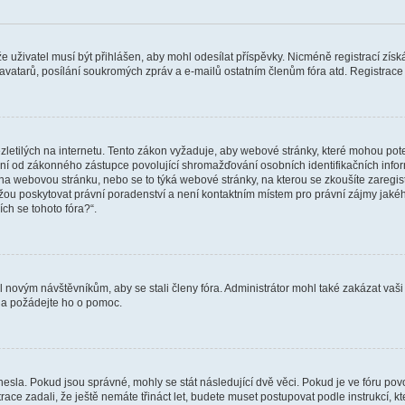
 že uživatel musí být přihlášen, aby mohl odesílat příspěvky. Nicméně registrací zís
 avatarů, posílání soukromých zpráv a e-mailů ostatním členům fóra atd. Registrace 
etilých na internetu. Tento zákon vyžaduje, aby webové stránky, které mohou pot
ní od zákonného zástupce povolující shromažďování osobních identifikačních informac
vat na webovou stránku, nebo se to týká webové stránky, na kterou se zkoušíte zareg
ůžou poskytovat právní poradenství a není kontaktním místem pro právní zájmy ja
ích se tohoto fóra?“.
il novým návštěvníkům, aby se stali členy fóra. Administrátor mohl také zakázat va
a a požádejte ho o pomoc.
hesla. Pokud jsou správné, mohly se stát následující dvě věci. Pokud je ve fóru 
ace zadali, že ještě nemáte třináct let, budete muset postupovat podle instrukcí, kt