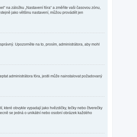
nel“ na záložku „Nastavení fóra“ a změňte vaši časovou zónu,
stejně jako většinu nastavení, můžou provádět jen
nesprávný. Upozorněte na to, prosím, administrátora, aby mohl
ptat administrátora fóra, jestli může nainstalovat požadovaný
í, které obvykle vypadají jako hvězdičky, tečky nebo čtverečky
 a obecně se jedná o unikátní nebo osobní obrázek každého