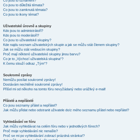
Co jsou to oznámení?
Co jsou to důležitá témata?
Co jsou to zamknutá témata?
Co jsou to ikony témat?
Uživatelské úrovně a skupiny
Kdo jsou to administrátoři?
Kdo jsou to moderátoři?
Co jsou to uživatelské skupiny?
Kde najdu seznam uživatelských skupin a jak se můžu stát členem skupiny?
Jak se můžu stát vedoucím skupiny?
Proč mají některé uživatelské skupiny jinou barvu?
Co je to „Výchozí uživatelská skupina“?
K čemu slouží odkaz „Tým“?
Soukromé zprávy
Nemůžu posílat soukromé zprávy!
Dostávám nechtěné soukromé zprávy!
Přišel mi od někoho na tomto fóru nevyžádaný nebo urážlivý e-mail!
Přátelé a nepřátelé
Co jsou seznamy přátel a nepřátel?
Jak můžu přidat nebo odstranit uživatele do/z mého seznamu přátel nebo nepřátel?
Vyhledávání ve fóru
Jak můžu vyhledávat na celém fóru nebo v jednotlivých fórech?
Proč moje vyhledávání nic nenašlo?
Proč se mi po vyhledávání zobrazí prázdná stránka!?