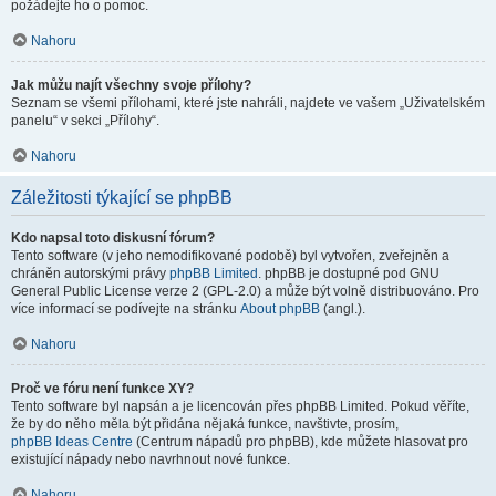
požádejte ho o pomoc.
Nahoru
Jak můžu najít všechny svoje přílohy?
Seznam se všemi přílohami, které jste nahráli, najdete ve vašem „Uživatelském
panelu“ v sekci „Přílohy“.
Nahoru
Záležitosti týkající se phpBB
Kdo napsal toto diskusní fórum?
Tento software (v jeho nemodifikované podobě) byl vytvořen, zveřejněn a
chráněn autorskými právy
phpBB Limited
. phpBB je dostupné pod GNU
General Public License verze 2 (GPL-2.0) a může být volně distribuováno. Pro
více informací se podívejte na stránku
About phpBB
(angl.).
Nahoru
Proč ve fóru není funkce XY?
Tento software byl napsán a je licencován přes phpBB Limited. Pokud věříte,
že by do něho měla být přidána nějaká funkce, navštivte, prosím,
phpBB Ideas Centre
(Centrum nápadů pro phpBB), kde můžete hlasovat pro
existující nápady nebo navrhnout nové funkce.
Nahoru