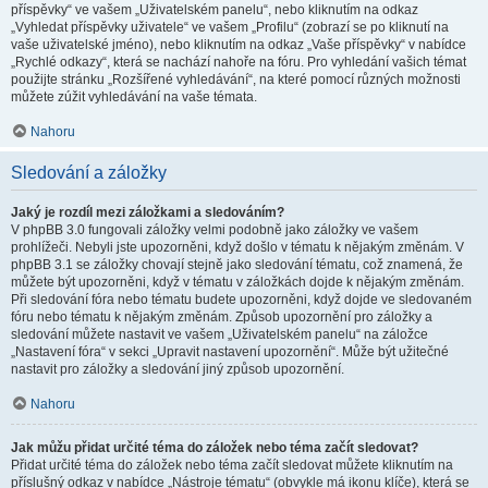
příspěvky“ ve vašem „Uživatelském panelu“, nebo kliknutím na odkaz
„Vyhledat příspěvky uživatele“ ve vašem „Profilu“ (zobrazí se po kliknutí na
vaše uživatelské jméno), nebo kliknutím na odkaz „Vaše příspěvky“ v nabídce
„Rychlé odkazy“, která se nachází nahoře na fóru. Pro vyhledání vašich témat
použijte stránku „Rozšířené vyhledávání“, na které pomocí různých možnosti
můžete zúžit vyhledávání na vaše témata.
Nahoru
Sledování a záložky
Jaký je rozdíl mezi záložkami a sledováním?
V phpBB 3.0 fungovali záložky velmi podobně jako záložky ve vašem
prohlížeči. Nebyli jste upozorněni, když došlo v tématu k nějakým změnám. V
phpBB 3.1 se záložky chovají stejně jako sledování tématu, což znamená, že
můžete být upozorněni, když v tématu v záložkách dojde k nějakým změnám.
Při sledování fóra nebo tématu budete upozorněni, když dojde ve sledovaném
fóru nebo tématu k nějakým změnám. Způsob upozornění pro záložky a
sledování můžete nastavit ve vašem „Uživatelském panelu“ na záložce
„Nastavení fóra“ v sekci „Upravit nastavení upozornění“. Může být užitečné
nastavit pro záložky a sledování jiný způsob upozornění.
Nahoru
Jak můžu přidat určité téma do záložek nebo téma začít sledovat?
Přidat určité téma do záložek nebo téma začít sledovat můžete kliknutím na
příslušný odkaz v nabídce „Nástroje tématu“ (obvykle má ikonu klíče), která se