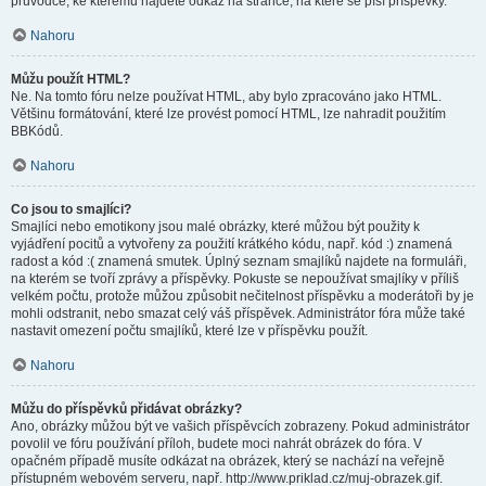
průvodce, ke kterému najdete odkaz na stránce, na které se píší příspěvky.
Nahoru
Můžu použít HTML?
Ne. Na tomto fóru nelze používat HTML, aby bylo zpracováno jako HTML.
Většinu formátování, které lze provést pomocí HTML, lze nahradit použitím
BBKódů.
Nahoru
Co jsou to smajlíci?
Smajlíci nebo emotikony jsou malé obrázky, které můžou být použity k
vyjádření pocitů a vytvořeny za použití krátkého kódu, např. kód :) znamená
radost a kód :( znamená smutek. Úplný seznam smajlíků najdete na formuláři,
na kterém se tvoří zprávy a příspěvky. Pokuste se nepoužívat smajlíky v příliš
velkém počtu, protože můžou způsobit nečitelnost příspěvku a moderátoři by je
mohli odstranit, nebo smazat celý váš příspěvek. Administrátor fóra může také
nastavit omezení počtu smajlíků, které lze v příspěvku použít.
Nahoru
Můžu do příspěvků přidávat obrázky?
Ano, obrázky můžou být ve vašich příspěvcích zobrazeny. Pokud administrátor
povolil ve fóru používání příloh, budete moci nahrát obrázek do fóra. V
opačném případě musíte odkázat na obrázek, který se nachází na veřejně
přístupném webovém serveru, např. http://www.priklad.cz/muj-obrazek.gif.