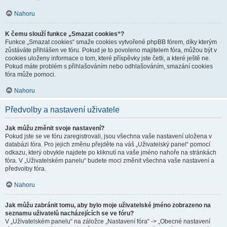
Nahoru
K čemu slouží funkce „Smazat cookies“?
Funkce „Smazat cookies“ smaže cookies vytvořené phpBB fórem, díky kterým
zůstáváte přihlášen ve fóru. Pokud je to povoleno majitelem fóra, můžou být v
cookies uloženy informace o tom, které příspěvky jste četli, a které ještě ne.
Pokud máte problém s přihlašováním nebo odhlašováním, smazání cookies
fóra může pomoci.
Nahoru
Předvolby a nastavení uživatele
Jak můžu změnit svoje nastavení?
Pokud jste se ve fóru zaregistrovali, jsou všechna vaše nastavení uložena v
databázi fóra. Pro jejich změnu přejděte na váš „Uživatelský panel“ pomocí
odkazu, který obvykle najdete po kliknutí na vaše jméno nahoře na stránkách
fóra. V „Uživatelském panelu“ budete moci změnit všechna vaše nastavení a
předvolby fóra.
Nahoru
Jak můžu zabránit tomu, aby bylo moje uživatelské jméno zobrazeno na
seznamu uživatelů nacházejících se ve fóru?
V „Uživatelském panelu“ na záložce „Nastavení fóra“ -> „Obecné nastavení