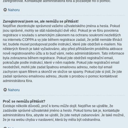
zaregistrovat. Kontaktujte administrátora fóra a požádejte ho o pomoc.
Nahoru
Zaregistroval jsem se, ale nemůžu se přihlásit!
Nejdříve zkontrolujte správnost vašeho uživatelského jména a hesla. Pokud
jsou správné, mohly se stát následující dvě věci. Pokud je ve fóru povolena
registrace v souladu s americkým zákonem na ochranu soukromí nezletilých
na internetu COPPA a vy jste během registrace zadali, že ještě nemáte třináct
let, budete muset postupovat podle instrukcí, které jste obdrželi e-mailem. Na
některých fórech je také vyžadováno, aby před přihlášením proběhla aktivace
nově registrovaného účtu a to buď vámi, nebo administrátorem. Tato informace
byla zobrazena během registrace. Pokud jste obdrželi registrační email,
pokračujte podle instrukcí, které v něm najdete. Pokud jste registrační email
neobdrželi, mohli jste zadat špatnou emailovou adresu, nebo byl email
zachycen spam filtrem a skončil ve složce se spamy. Pokud jste si jistí, že jste
zadali správnou emailovou adresu, zkuste s prosbou o pomoc kontaktovat
administrátora fóra.
Nahoru
Proč se nemůžu přihlásit?
Existuje několik důvodů, proč k tomu může dojít. Nejdříve se ujistěte, že
zadáváte správné uživatelské jméno a heslo. Pokud tomu tak je, kontaktujte
administrátora fóra, abyste se ujistili, že jste nebyli zabanováni. Je také možné,
že je na webu chyba v nastavení, která by měla být odstraněna.