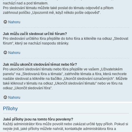
nachází nad a pod tématem.
Pro sledování tématu můžete také poslat do tématu odpověď a přitom
zatrhnout políčko „Upozornit mě, když někdo pošle odpověď“.
Nahoru
Jak můžu začít sledovat určité fórum?
Pro sledování určitého fóra přejděte do toho fóra a klikněte na odkaz „Sledovat
fórum“, který se nachází naspodu stránky.
Nahoru
Jak můžu ukončit sledování témat nebo fór?
Pro ukončení sledování tématu nebo fóra přejděte ve vašem „Uživatelském
panelu“ na „Sledovaná fóra a témata“, zatrhněte témata a fóra, která nechcete
nadále sledovat a klikněte na tlačítko „Ukončit sledování označených“. Můžete
také kliknout v tématu na odkaz „Ukončit sledování tématu“ nebo ve fóru na
odkaz „Ukončit sledování fóra“.
Nahoru
Přílohy
Jaké přílohy jsou na tomto fóru povoleny?
Každý administrátor fóra může povolit nebo zakázat určité typy příloh. Pokud si
nejste jisti, jaké přílohy můžete nahrát, kontaktujte administrátora fóra a