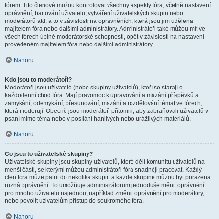
fórem. Tito členové můžou kontrolovat všechny aspekty fóra, včetně nastavení
oprávnění, banování uživatelů, vytváření uživatelských skupin nebo
moderátorů atd. a to v závislosti na oprávněních, která jsou jim udělena
majitelem fóra nebo dalšími administrátory. Administrátoři také můžou mít ve
všech fórech úplné moderátorské schopnosti, opět v závislosti na nastavení
provedeném majitelem fóra nebo dalšími administrátory.
Nahoru
Kdo jsou to moderátoři?
Moderátoři jsou uživatelé (nebo skupiny uživatelů), kteří se starají o
každodenní chod fóra. Mají pravomoc k upravování a mazání příspěvků a
zamykání, odemykání, přesunování, mazání a rozdělování témat ve fórech,
která moderují. Obecně jsou moderátoři přítomni, aby zabraňovali uživatelů v
psaní mimo téma nebo v posílání hanlivých nebo urážlivých materiálů.
Nahoru
Co jsou to uživatelské skupiny?
Uživatelské skupiny jsou skupiny uživatelů, které dělí komunitu uživatelů na
menší části, se kterými můžou administrátoři fóra snadněji pracovat. Každý
člen fóra může patřit do několika skupin a každé skupině můžou být přiřazena
různá oprávnění. To umožňuje administrátorům jednoduše měnit oprávnění
pro mnoho uživatelů najednou, například změnit oprávnění pro moderátory,
nebo povolit uživatelům přístup do soukromého fóra.
Nahoru