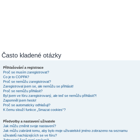
Často kladené otázky
Přihlašování a registrace
Proč se musím zaregistrovat?
Co je to COPPA?
Proč se nemůžu zaregistrovat?
Zaregistroval jsem se, ale nemůžu se přihlásit!
Proč se nemůžu přihlásit?
Byl jsem ve fóru zaregistrovaný, ale teď se nemůžu přihlásit?!
Zapomněl jsem heslo!
Proč se automaticky odhlašuji?
K čemu slouží funkce „Smazat cookies“?
Předvolby a nastavení uživatele
Jak můžu změnit svoje nastavení?
Jak můžu zabránit tomu, aby bylo moje uživatelské jméno zobrazeno na seznamu
uživatelů nacházejících se ve fóru?