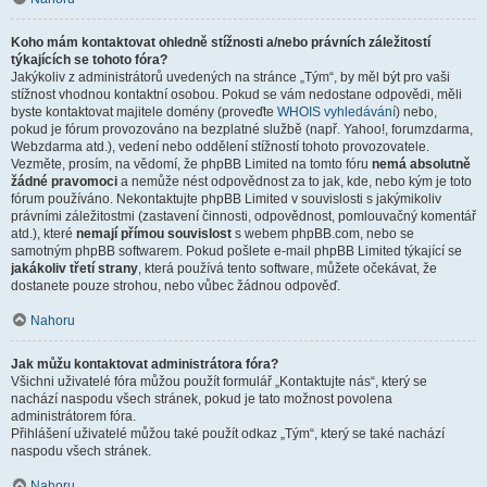
Koho mám kontaktovat ohledně stížnosti a/nebo právních záležitostí
týkajících se tohoto fóra?
Jakýkoliv z administrátorů uvedených na stránce „Tým“, by měl být pro vaši
stížnost vhodnou kontaktní osobou. Pokud se vám nedostane odpovědi, měli
byste kontaktovat majitele domény (proveďte
WHOIS vyhledávání
) nebo,
pokud je fórum provozováno na bezplatné službě (např. Yahoo!, forumzdarma,
Webzdarma atd.), vedení nebo oddělení stížností tohoto provozovatele.
Vezměte, prosím, na vědomí, že phpBB Limited na tomto fóru
nemá absolutně
žádné pravomoci
a nemůže nést odpovědnost za to jak, kde, nebo kým je toto
fórum používáno. Nekontaktujte phpBB Limited v souvislosti s jakýmikoliv
právními záležitostmi (zastavení činnosti, odpovědnost, pomlouvačný komentář
atd.), které
nemají přímou souvislost
s webem phpBB.com, nebo se
samotným phpBB softwarem. Pokud pošlete e-mail phpBB Limited týkající se
jakákoliv třetí strany
, která používá tento software, můžete očekávat, že
dostanete pouze strohou, nebo vůbec žádnou odpověď.
Nahoru
Jak můžu kontaktovat administrátora fóra?
Všichni uživatelé fóra můžou použít formulář „Kontaktujte nás“, který se
nachází naspodu všech stránek, pokud je tato možnost povolena
administrátorem fóra.
Přihlášení uživatelé můžou také použít odkaz „Tým“, který se také nachází
naspodu všech stránek.
Nahoru