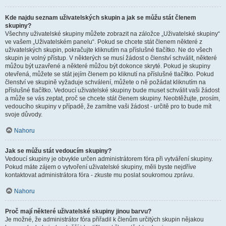
Kde najdu seznam uživatelských skupin a jak se můžu stát členem
skupiny?
Všechny uživatelské skupiny můžete zobrazit na záložce „Uživatelské skupiny“
ve vašem „Uživatelském panelu“. Pokud se chcete stát členem některé z
uživatelských skupin, pokračujte kliknutím na příslušné tlačítko. Ne do všech
skupin je volný přístup. V některých se musí žádost o členství schválit, některé
můžou být uzavřené a některé můžou být dokonce skryté. Pokud je skupiny
otevřená, můžete se stát jejím členem po kliknutí na příslušné tlačítko. Pokud
členství ve skupině vyžaduje schválení, můžete o ně požádat kliknutím na
příslušné tlačítko. Vedoucí uživatelské skupiny bude muset schválit vaši žádost
a může se vás zeptat, proč se chcete stát členem skupiny. Neobtěžujte, prosím,
vedoucího skupiny v případě, že zamítne vaši žádost - určitě pro to bude mít
svoje důvody.
Nahoru
Jak se můžu stát vedoucím skupiny?
Vedoucí skupiny je obvykle určen administrátorem fóra při vytváření skupiny.
Pokud máte zájem o vytvoření uživatelské skupiny, měli byste nejdříve
kontaktovat administrátora fóra - zkuste mu poslat soukromou zprávu.
Nahoru
Proč mají některé uživatelské skupiny jinou barvu?
Je možné, že administrátor fóra přiřadil k členům určitých skupin nějakou