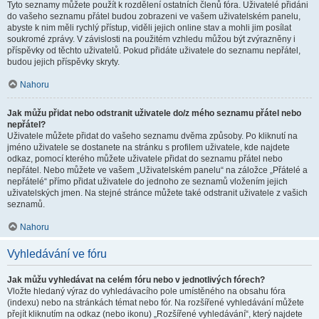
Tyto seznamy můžete použít k rozdělení ostatních členů fóra. Uživatelé přidáni
do vašeho seznamu přátel budou zobrazeni ve vašem uživatelském panelu,
abyste k nim měli rychlý přístup, viděli jejich online stav a mohli jim posílat
soukromé zprávy. V závislosti na použitém vzhledu můžou být zvýrazněny i
příspěvky od těchto uživatelů. Pokud přidáte uživatele do seznamu nepřátel,
budou jejich příspěvky skryty.
Nahoru
Jak můžu přidat nebo odstranit uživatele do/z mého seznamu přátel nebo
nepřátel?
Uživatele můžete přidat do vašeho seznamu dvěma způsoby. Po kliknutí na
jméno uživatele se dostanete na stránku s profilem uživatele, kde najdete
odkaz, pomocí kterého můžete uživatele přidat do seznamu přátel nebo
nepřátel. Nebo můžete ve vašem „Uživatelském panelu“ na záložce „Přátelé a
nepřátelé“ přímo přidat uživatele do jednoho ze seznamů vložením jejich
uživatelských jmen. Na stejné stránce můžete také odstranit uživatele z vašich
seznamů.
Nahoru
Vyhledávání ve fóru
Jak můžu vyhledávat na celém fóru nebo v jednotlivých fórech?
Vložte hledaný výraz do vyhledávacího pole umístěného na obsahu fóra
(indexu) nebo na stránkách témat nebo fór. Na rozšířené vyhledávání můžete
přejít kliknutím na odkaz (nebo ikonu) „Rozšířené vyhledávání“, který najdete