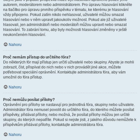
autorem, moderátorem nebo administrátorem. Pro úpravu hlasování klikněte
na tlačítko pro úpravu prvního příspěvku v tématu, ke kterému je hlasování
vždy připojeno. Pokud zatím nikdo nehlasoval, uživatelé můžou smazat
hlasování nebo v něm upravit jakoukoliv možnost. Pokud ale již uživatelé
hlasovali, jen administrátoři nebo moderátoři můžou upravit nebo smazat
hlasování. To zabrání tomu, aby byly možnosti hlasování změněny v ještě
neukončeném hlasování.
Nahoru
Proč nemám přístup do určitého fóra?
Do některých fór mají přístup jen určití uživatelé nebo skupiny. Abyste je mohli
zobrazit, číst, přispívat do nich nebo v nich provádět jiné akce, můžete
potřebovat speciální oprávnění. Kontaktujte administrátora fóra, aby vám
umožnil do fóra přístup.
Nahoru
Proč nemůžu posílat přílohy?
Oprávnění pro přílohy se nastavují pro jednotlivá fóra, skupiny nebo uživatele.
Administrátor fóra nemusel povolit do určitého fóra, do kterého můžete posílat
příspěvky, přidávat přílohy, nebo možná, že posílat přílohy můžou jen určité
skupiny, do kterých nepatříte. Pokud si nejste jisti, z jakého důvodu nemůžete k
příspěvkům přidávat přílohy, kontaktujte administrátora fóra.
Nahoru