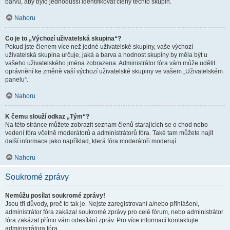
barvu, aby bylo jednodušší identifikovat členy těchto skupin.
Nahoru
Co je to „Výchozí uživatelská skupina“?
Pokud jste členem více než jedné uživatelské skupiny, vaše výchozí
uživatelská skupina určuje, jaká a barva a hodnost skupiny by měla být u
vašeho uživatelského jména zobrazena. Administrátor fóra vám může udělit
oprávnění ke změně vaší výchozí uživatelské skupiny ve vašem „Uživatelském
panelu“.
Nahoru
K čemu slouží odkaz „Tým“?
Na této stránce můžete zobrazit seznam členů starajících se o chod nebo
vedení fóra včetně moderátorů a administrátorů fóra. Také tam můžete najít
další informace jako například, která fóra moderátoři moderují.
Nahoru
Soukromé zprávy
Nemůžu posílat soukromé zprávy!
Jsou tři důvody, proč to tak je. Nejste zaregistrovaní a/nebo přihlášení,
administrátor fóra zakázal soukromé zprávy pro celé fórum, nebo administrátor
fóra zakázal přímo vám odesílání zpráv. Pro více informací kontaktujte
administrátora fóra.