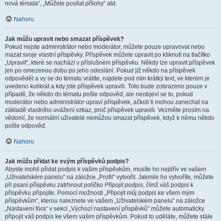
nová témata“, „Můžete posílat přílohy“ atd.
Nahoru
Jak můžu upravit nebo smazat příspěvek?
Pokud nejste administrátor nebo moderátor, můžete pouze upravovat nebo
mazat svoje vlastní příspěvky. Příspěvek můžete upravit po kliknutí na tlačítko
„Upravit“, které se nachází v příslušném příspěvku. Někdy lze upravit příspěvek
jen po omezenou dobu po jeho odeslání. Pokud již někdo na příspěvek
odpověděl a vy se do tématu vrátíte, najdete pod ním krátký text, ve kterém je
uvedeno kolikrát a kdy jste příspěvek upravili. Toto bude zobrazeno pouze v
případě, že někdo do tématu pošle odpověď, ale neobjeví se to, pokud
moderátor nebo administrátor upraví příspěvek, ačkoli ti mohou zanechat na
základě vlastního uvážení vzkaz, proč příspěvek upravili. Vezměte prosím na
vědomí, že normální uživatelé nemůžou smazat příspěvek, když k němu někdo
pošle odpověď.
Nahoru
Jak můžu přidat ke svým příspěvků podpis?
Abyste mohli přidat podpis k vašim příspěvkům, musíte ho nejdřív ve vašem
„Uživatelském panelu“ na záložce „Profil“ vytvořit. Jakmile ho vytvoříte, můžete
při psaní příspěvku zatrhnout políčko
Připojit podpis
, čímž váš podpis k
příspěvku připojíte. Pomocí možnosti „Připojit můj podpis ke všem mým
příspěvkům“, kterou naleznete ve vašem „Uživatelském panelu“ na záložce
„Nastavení fóra“ v sekci „Výchozí nastavení příspěvků“ můžete automaticky
připojit váš podpis ke všem vašim příspěvkům. Pokud to uděláte, můžete stále