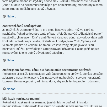
fóra“ najdete možnost
Skrýt můj online stav
. Pokud u této možnosti nastavíte
„Ano“, budete na seznamu viditelní jen pro administrátory, moderátory a sama
sebe. Budete počítán jako skrytý uživatel.
Nahoru
Zobrazení časů není správné!
Je možné, že zobrazený čas je pro jinou časovou zónu, než ve které se
nacházíte. Pokud se jedná o tento případ, přejděte na váš „Uživatelský panel“
na záložku „Nastavení fóra“ a změňte vaši časovou zónu, aby odpovídala vaší
konkrétní oblasti, např. Praha, Bratislava, Londýn, New York, Sydney atd.
Vezměte prosím na vědomí, že změnu časové zóny, stejně jako většinu
nastavení, můžou provádět jen zaregistrovaní uživatelé. Pokud ještě nejste
registrováni, toto je dobrý důvod, proč tak učinit.
Nahoru
Změnil jsem časovou zónu, ale čas se stále nezobrazuje správně!
Pokud jste si jisti, že jste nastavili vaši časovou zónu správně, ale čas se stále
zobrazuje nesprávně, pak je čas nastavený na hodinách serveru nesprávný.
Upozorněte na to, prosím, administrátora, aby mohl tento problém odstranit.
Nahoru
Můj jazyk není na seznamu!
Pokud váš jazyk není na seznamu jazyků, tak ho buď administrátor
nenainstaloval, nebo nikdo toto fórum do vašeho jazyka nepřeložil. Zkuste se