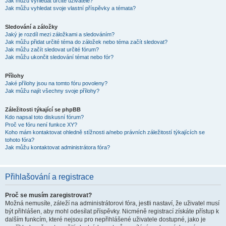
Jak můžu vyhledat určité uživatele?
Jak můžu vyhledat svoje vlastní příspěvky a témata?
Sledování a záložky
Jaký je rozdíl mezi záložkami a sledováním?
Jak můžu přidat určité téma do záložek nebo téma začít sledovat?
Jak můžu začít sledovat určité fórum?
Jak můžu ukončit sledování témat nebo fór?
Přílohy
Jaké přílohy jsou na tomto fóru povoleny?
Jak můžu najít všechny svoje přílohy?
Záležitosti týkající se phpBB
Kdo napsal toto diskusní fórum?
Proč ve fóru není funkce XY?
Koho mám kontaktovat ohledně stížnosti a/nebo právních záležitostí týkajících se
tohoto fóra?
Jak můžu kontaktovat administrátora fóra?
Přihlašování a registrace
Proč se musím zaregistrovat?
Možná nemusíte, záleží na administrátorovi fóra, jestli nastaví, že uživatel musí
být přihlášen, aby mohl odesílat příspěvky. Nicméně registrací získáte přístup k
dalším funkcím, které nejsou pro nepřihlášené uživatele dostupné, jako je