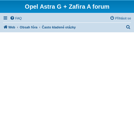
Opel Astra G + Zafira A forum
FAQ
Přihlásit se
H
Web
Obsah fóra
Často kladené otázky
l
e
d
a
t