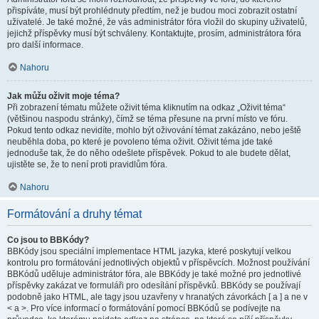
přispíváte, musí být prohlédnuty předtím, než je budou moci zobrazit ostatní
uživatelé. Je také možné, že vás administrátor fóra vložil do skupiny uživatelů,
jejichž příspěvky musí být schváleny. Kontaktujte, prosím, administrátora fóra
pro další informace.
Nahoru
Jak můžu oživit moje téma?
Při zobrazení tématu můžete oživit téma kliknutím na odkaz „Oživit téma“
(většinou naspodu stránky), čímž se téma přesune na první místo ve fóru.
Pokud tento odkaz nevidíte, mohlo být oživování témat zakázáno, nebo ještě
neuběhla doba, po které je povoleno téma oživit. Oživit téma jde také
jednoduše tak, že do něho odešlete příspěvek. Pokud to ale budete dělat,
ujistěte se, že to není proti pravidlům fóra.
Nahoru
Formátování a druhy témat
Co jsou to BBKódy?
BBKódy jsou speciální implementace HTML jazyka, které poskytují velkou
kontrolu pro formátování jednotlivých objektů v příspěvcích. Možnost používání
BBKódů uděluje administrátor fóra, ale BBKódy je také možné pro jednotlivé
příspěvky zakázat ve formuláři pro odesílání příspěvků. BBKódy se používají
podobně jako HTML, ale tagy jsou uzavřeny v hranatých závorkách [ a ] a ne v
< a >. Pro více informací o formátování pomocí BBKódů se podívejte na