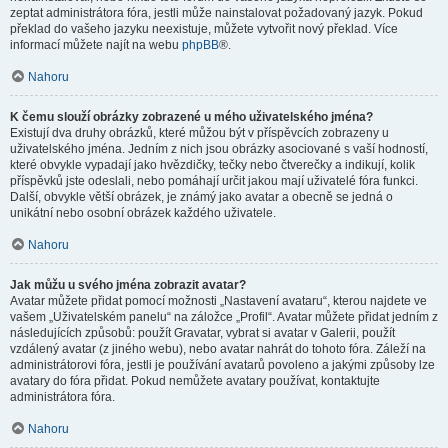
zeptat administrátora fóra, jestli může nainstalovat požadovaný jazyk. Pokud
překlad do vašeho jazyku neexistuje, můžete vytvořit nový překlad. Více
informací můžete najít na webu
phpBB
®.
Nahoru
K čemu slouží obrázky zobrazené u mého uživatelského jména?
Existují dva druhy obrázků, které můžou být v příspěvcích zobrazeny u
uživatelského jména. Jedním z nich jsou obrázky asociované s vaší hodností,
které obvykle vypadají jako hvězdičky, tečky nebo čtverečky a indikují, kolik
příspěvků jste odeslali, nebo pomáhají určit jakou mají uživatelé fóra funkci.
Další, obvykle větší obrázek, je známý jako avatar a obecně se jedná o
unikátní nebo osobní obrázek každého uživatele.
Nahoru
Jak můžu u svého jména zobrazit avatar?
Avatar můžete přidat pomocí možnosti „Nastavení avataru“, kterou najdete ve
vašem „Uživatelském panelu“ na záložce „Profil“. Avatar můžete přidat jedním z
následujících způsobů: použít Gravatar, vybrat si avatar v Galerii, použít
vzdálený avatar (z jiného webu), nebo avatar nahrát do tohoto fóra. Záleží na
administrátorovi fóra, jestli je používání avatarů povoleno a jakými způsoby lze
avatary do fóra přidat. Pokud nemůžete avatary používat, kontaktujte
administrátora fóra.
Nahoru