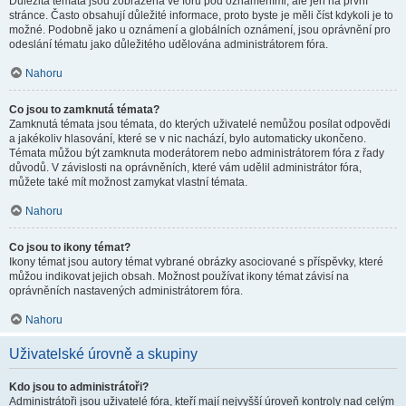
Důležitá témata jsou zobrazena ve fóru pod oznámeními, ale jen na první
stránce. Často obsahují důležité informace, proto byste je měli číst kdykoli je to
možné. Podobně jako u oznámení a globálních oznámení, jsou oprávnění pro
odeslání tématu jako důležitého udělována administrátorem fóra.
Nahoru
Co jsou to zamknutá témata?
Zamknutá témata jsou témata, do kterých uživatelé nemůžou posílat odpovědi
a jakékoliv hlasování, které se v nic nachází, bylo automaticky ukončeno.
Témata můžou být zamknuta moderátorem nebo administrátorem fóra z řady
důvodů. V závislosti na oprávněních, které vám udělil administrátor fóra,
můžete také mít možnost zamykat vlastní témata.
Nahoru
Co jsou to ikony témat?
Ikony témat jsou autory témat vybrané obrázky asociované s příspěvky, které
můžou indikovat jejich obsah. Možnost používat ikony témat závisí na
oprávněních nastavených administrátorem fóra.
Nahoru
Uživatelské úrovně a skupiny
Kdo jsou to administrátoři?
Administrátoři jsou uživatelé fóra, kteří mají nejvyšší úroveň kontroly nad celým