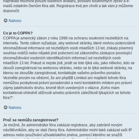
například možnost použití vlastních avatarů, posílání soukromých zpráv a e-
mailů ostatním členům fóra atd. Registrace trvá jen chvíli a tak vám ji můžeme
doporučit.
Nahoru
Co je to COPPA?
COPPA je americký zákon z roku 1998 na ochranu soukromí nezletilých na
internetu. Tento zákon vyžaduje, aby webové stránky, které mohou potenciálně
shromažďovat informace od nezletilých osob mladších 13 let, získaly písemný
souhlas rodičů nebo nějaké jiné potvrzení od zákonného zástupce povolující
shromažďování osobních identifikačních informací od nezletilých osob
mladších 13 let. Pokud si nejste jisti, jestli se toto týká vás, jako někoho, kdo se
zkouší zaregistrovat na webovou stránku, nebo se to týká webové stránky, na
kterou se zkoušíte zaregistrovat, kontaktujte vašeho právního poradce.
Vezměte prosím na vědomí, že ani phpBB Limited ani majitelé tohoto fóra
nemůžou poskytovat právní poradenství a není kontaktním místem pro právní
zájmy jakéhokoliv druhu, kromě těch uvedených v otázce „Koho mám
kontaktovat ohledně stížnosti a/nebo právních záležitostí týkajících se tohoto
fóra?“.
Nahoru
Proč se nemůžu zaregistrovat?
Je možné, že administrátor fóra zakázal registrace, aby zabránil novým
návštěvníkům, aby se stali členy fóra. Administrátor mohl také zakázat vaši IP
adresu nebo používání uživatelského jména, pomocí kterého se snažíš