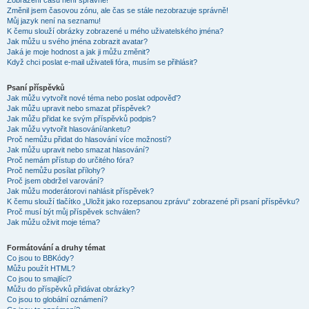
Zobrazení časů není správné!
Změnil jsem časovou zónu, ale čas se stále nezobrazuje správně!
Můj jazyk není na seznamu!
K čemu slouží obrázky zobrazené u mého uživatelského jména?
Jak můžu u svého jména zobrazit avatar?
Jaká je moje hodnost a jak ji můžu změnit?
Když chci poslat e-mail uživateli fóra, musím se přihlásit?
Psaní příspěvků
Jak můžu vytvořit nové téma nebo poslat odpověď?
Jak můžu upravit nebo smazat příspěvek?
Jak můžu přidat ke svým příspěvků podpis?
Jak můžu vytvořit hlasování/anketu?
Proč nemůžu přidat do hlasování více možností?
Jak můžu upravit nebo smazat hlasování?
Proč nemám přístup do určitého fóra?
Proč nemůžu posílat přílohy?
Proč jsem obdržel varování?
Jak můžu moderátorovi nahlásit příspěvek?
K čemu slouží tlačítko „Uložit jako rozepsanou zprávu“ zobrazené při psaní příspěvku?
Proč musí být můj příspěvek schválen?
Jak můžu oživit moje téma?
Formátování a druhy témat
Co jsou to BBKódy?
Můžu použít HTML?
Co jsou to smajlíci?
Můžu do příspěvků přidávat obrázky?
Co jsou to globální oznámení?