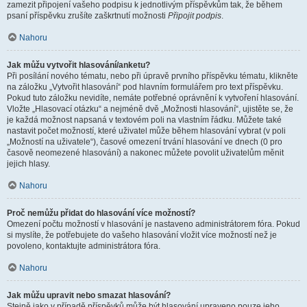
zamezit připojení vašeho podpisu k jednotlivým příspěvkům tak, že během
psaní příspěvku zrušíte zaškrtnutí možnosti
Připojit podpis
.
Nahoru
Jak můžu vytvořit hlasování/anketu?
Při posílání nového tématu, nebo při úpravě prvního příspěvku tématu, klikněte
na záložku „Vytvořit hlasování“ pod hlavním formulářem pro text příspěvku.
Pokud tuto záložku nevidíte, nemáte potřebné oprávnění k vytvoření hlasování.
Vložte „Hlasovací otázku“ a nejméně dvě „Možnosti hlasování“, ujistěte se, že
je každá možnost napsaná v textovém poli na vlastním řádku. Můžete také
nastavit počet možností, které uživatel může během hlasování vybrat (v poli
„Možností na uživatele“), časové omezení trvání hlasování ve dnech (0 pro
časově neomezené hlasování) a nakonec můžete povolit uživatelům měnit
jejich hlasy.
Nahoru
Proč nemůžu přidat do hlasování více možností?
Omezení počtu možností v hlasování je nastaveno administrátorem fóra. Pokud
si myslíte, že potřebujete do vašeho hlasování vložit více možností než je
povoleno, kontaktujte administrátora fóra.
Nahoru
Jak můžu upravit nebo smazat hlasování?
Stejně jako v případě příspěvků může být hlasování upraveno pouze jeho