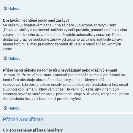
Nahoru
Dostávám nechtěné soukromé zprávy!
Ve vašem „Uživatelském panelu“ na záložce „Soukromé zprávy“ v sekci
„Pravidla, složky a nastavení“ můžete vytvořit pravidlo, pomocí kterého budou
zprávy od určeného uživatele nebo uživatelů automaticky smazány. Pokud
dostáváte urážlivé soukromé zprávy od určitého uživatele, nahlaste zprávy
moderátorům. Ti mají pravomoc zabránit uživateli v odesílání soukromých
zpráv.
Nahoru
Přišel mi od někoho na tomto fóru nevyžádaný nebo urážlivý e-mail!
Je nám líto, že se vám to stalo. Formulář pro odesílání e-mailů používaný na
tomto fóru obsahuje obranné mechanismy, pomocí kterých můžeme
vystopovat, kdo posílá takové emaily, proto pošlete administrátorovi fóra email
s úplnou kopií emailu, který vám přišel. Je velmi důležité, aby v něm byly
zahrnuty hlavičky, které obsahují podrobné údaje o uživateli, který email poslal.
Administrátor fóra pak bude moci problém vyřešit.
Nahoru
Přátelé a nepřátelé
Co jsou seznamy přátel a nepřátel?