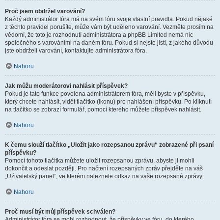
Proč jsem obdržel varování?
Každý administrátor fóra má na svém fóru svoje vlastní pravidla. Pokud nějaké
z těchto pravidel porušíte, může vám být uděleno varování. Vezměte prosím na
vědomí, že toto je rozhodnutí administrátora a phpBB Limited nemá nic
společného s varováními na daném fóru. Pokud si nejste jisti, z jakého důvodu
jste obdrželi varování, kontaktujte administrátora fóra.
Nahoru
Jak můžu moderátorovi nahlásit příspěvek?
Pokud je tato funkce povolena administrátorem fóra, měli byste v příspěvku,
který chcete nahlásit, vidět tlačítko (ikonu) pro nahlášení příspěvku. Po kliknutí
na tlačítko se zobrazí formulář, pomocí kterého můžete příspěvek nahlásit.
Nahoru
K čemu slouží tlačítko „Uložit jako rozepsanou zprávu“ zobrazené při psaní
příspěvku?
Pomocí tohoto tlačítka můžete uložit rozepsanou zprávu, abyste ji mohli
dokončit a odeslat později. Pro načtení rozepsaných zpráv přejděte na váš
„Uživatelský panel“, ve kterém naleznete odkaz na vaše rozepsané zprávy.
Nahoru
Proč musí být můj příspěvek schválen?
Administrátor fóra se mohl rozhodnout, že příspěvky ve fóru, do kterého