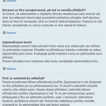
Nahoru
Byl jsem ve fóru zaregistrovaný, ale teď se nemůžu přihlásit?!
Je možné, že administrátor z nějakého důvodu deaktivoval nebo smazal váš
účet. Na některých fórech také pravidelně odstraňují uživatele, kteří dlouhou
dobu do fóra nic nenapsali, čímž se zmenší velikost databáze. Pokud je to váš
případ, zaregistrujte se znovu a pokuste se více zapojit do diskuzí.
Nahoru
Zapomněl jsem heslo!
Nepropadejte panice! Vaše původní heslo nelze sice získat zpět, ale můžete
ho jednoduše resetovat. Přejděte na přihlašovací stránku a klikněte na odkaz
Zapomněl/a jsem heslo
. Postupujte podle instrukcí a brzy se opět budete moci
přihlásit.
Pokud nebudete moci resetovat vaše heslo, kontaktujte administrátora fóra.
Nahoru
Proč se automaticky odhlašuji?
Pokud nezatrhnete během přihlašování políčko
Zapamatovat si mě
zůstanete
na fóru přihlášen jen po přednastavený čas. To slouží k zabránění zneužití
vašeho účtu někým jiným. Abyste zůstali přihlášeni, zatrhněte během
přihlašování políčko
Zapamatovat si mě
. To se ale nedoporučuje, pokud
přistupujete k fóru ze sdíleného počítače, např. v knihovně, internetové
kavárně, počítačové učebně atd. Pokud toto zaškrtávací políčko nevidíte,
znamená to, že administrátor fóra tuto funkci zakázal.