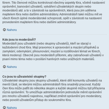
fórem. Tito členové můžou kontrolovat všechny aspekty fóra, včetně nastavení
oprávnění, banování uživatelů, vytváření uživatelských skupin nebo
moderátorů atd. a to v závislosti na oprávněních, která jsou jim udělena
majitelem fóra nebo dalšími administrátory. Administrátoři také můžou mít ve
všech fórech úplné moderátorské schopnosti, opět v závislosti na nastavení
provedeném majitelem fóra nebo dalšími administrátory.
Nahoru
Kdo jsou to moderátoři?
Moderátoři jsou uživatelé (nebo skupiny uživatelů), kteří se starají o
každodenní chod fóra. Mají pravomoc k upravování a mazání příspěvků a
zamykání, odemykání, přesunování, mazání a rozdělování témat ve fórech,
která moderují. Obecně jsou moderátoři přítomni, aby zabraňovali uživatelů v
psaní mimo téma nebo v posílání hanlivých nebo urážlivých materiálů.
Nahoru
Co jsou to uživatelské skupiny?
Uživatelské skupiny jsou skupiny uživatelů, které dělí komunitu uživatelů na
menší části, se kterými můžou administrátoři fóra snadněji pracovat. Každý
člen fóra může patřit do několika skupin a každé skupině můžou být přiřazena
různá oprávnění. To umožňuje administrátorům jednoduše měnit oprávnění
pro mnoho uživatelů najednou, například změnit oprávnění pro moderátory,
nebo povolit uživatelům přístup do soukromého fóra.
Nahoru