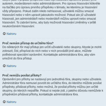
autorem, moderátorem nebo administrátorem. Pro úpravu hlasování klikněte
na tlačítko pro úpravu prvního příspěvku v tématu, ke kterému je hlasování
vždy připojeno. Pokud zatím nikdo nehlasoval, uživatelé můžou smazat
hlasování nebo v něm upravit jakoukoliv možnost. Pokud ale již uživatelé
hlasovali, jen administrátoři nebo moderátoři můžou upravit nebo smazat
hlasování. To zabrání tomu, aby byly možnosti hlasování změněny v ještě
neukončeném hlasování.
Nahoru
Proč nemám přístup do určitého fóra?
Do některých fór mají přístup jen určití uživatelé nebo skupiny. Abyste je mohli
zobrazit, číst, přispívat do nich nebo v nich provádět jiné akce, můžete
potřebovat speciální oprávnění. Kontaktujte administrátora fóra, aby vám
umožnil do fóra přístup.
Nahoru
Proč nemůžu posílat přílohy?
Oprávnění pro přílohy se nastavují pro jednotlivá fóra, skupiny nebo uživatele.
Administrátor fóra nemusel povolit do určitého fóra, do kterého můžete posílat
příspěvky, přidávat přílohy, nebo možná, že posílat přílohy můžou jen určité
skupiny, do kterých nepatříte. Pokud si nejste jisti, z jakého důvodu nemůžete k
příspěvkům přidávat přílohy, kontaktujte administrátora fóra.
Nahoru