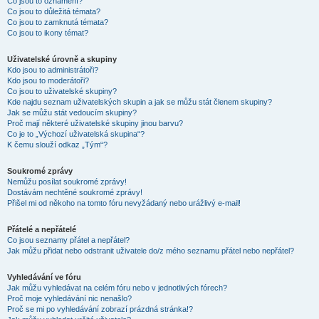
Co jsou to oznámení?
Co jsou to důležitá témata?
Co jsou to zamknutá témata?
Co jsou to ikony témat?
Uživatelské úrovně a skupiny
Kdo jsou to administrátoři?
Kdo jsou to moderátoři?
Co jsou to uživatelské skupiny?
Kde najdu seznam uživatelských skupin a jak se můžu stát členem skupiny?
Jak se můžu stát vedoucím skupiny?
Proč mají některé uživatelské skupiny jinou barvu?
Co je to „Výchozí uživatelská skupina“?
K čemu slouží odkaz „Tým“?
Soukromé zprávy
Nemůžu posílat soukromé zprávy!
Dostávám nechtěné soukromé zprávy!
Přišel mi od někoho na tomto fóru nevyžádaný nebo urážlivý e-mail!
Přátelé a nepřátelé
Co jsou seznamy přátel a nepřátel?
Jak můžu přidat nebo odstranit uživatele do/z mého seznamu přátel nebo nepřátel?
Vyhledávání ve fóru
Jak můžu vyhledávat na celém fóru nebo v jednotlivých fórech?
Proč moje vyhledávání nic nenašlo?
Proč se mi po vyhledávání zobrazí prázdná stránka!?