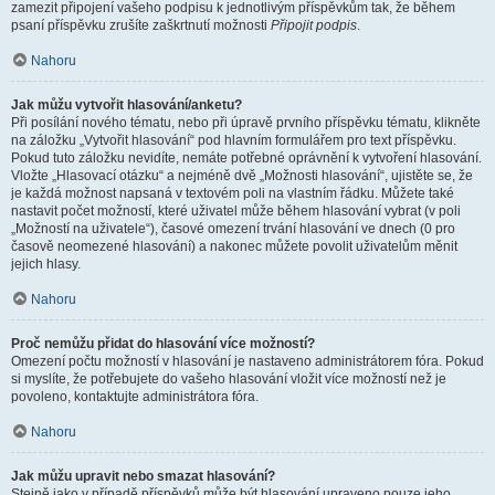
zamezit připojení vašeho podpisu k jednotlivým příspěvkům tak, že během
psaní příspěvku zrušíte zaškrtnutí možnosti
Připojit podpis
.
Nahoru
Jak můžu vytvořit hlasování/anketu?
Při posílání nového tématu, nebo při úpravě prvního příspěvku tématu, klikněte
na záložku „Vytvořit hlasování“ pod hlavním formulářem pro text příspěvku.
Pokud tuto záložku nevidíte, nemáte potřebné oprávnění k vytvoření hlasování.
Vložte „Hlasovací otázku“ a nejméně dvě „Možnosti hlasování“, ujistěte se, že
je každá možnost napsaná v textovém poli na vlastním řádku. Můžete také
nastavit počet možností, které uživatel může během hlasování vybrat (v poli
„Možností na uživatele“), časové omezení trvání hlasování ve dnech (0 pro
časově neomezené hlasování) a nakonec můžete povolit uživatelům měnit
jejich hlasy.
Nahoru
Proč nemůžu přidat do hlasování více možností?
Omezení počtu možností v hlasování je nastaveno administrátorem fóra. Pokud
si myslíte, že potřebujete do vašeho hlasování vložit více možností než je
povoleno, kontaktujte administrátora fóra.
Nahoru
Jak můžu upravit nebo smazat hlasování?
Stejně jako v případě příspěvků může být hlasování upraveno pouze jeho