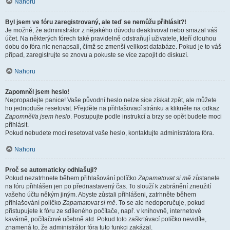
Nahoru
Byl jsem ve fóru zaregistrovaný, ale teď se nemůžu přihlásit?!
Je možné, že administrátor z nějakého důvodu deaktivoval nebo smazal váš
účet. Na některých fórech také pravidelně odstraňují uživatele, kteří dlouhou
dobu do fóra nic nenapsali, čímž se zmenší velikost databáze. Pokud je to váš
případ, zaregistrujte se znovu a pokuste se více zapojit do diskuzí.
Nahoru
Zapomněl jsem heslo!
Nepropadejte panice! Vaše původní heslo nelze sice získat zpět, ale můžete
ho jednoduše resetovat. Přejděte na přihlašovací stránku a klikněte na odkaz
Zapomněl/a jsem heslo
. Postupujte podle instrukcí a brzy se opět budete moci
přihlásit.
Pokud nebudete moci resetovat vaše heslo, kontaktujte administrátora fóra.
Nahoru
Proč se automaticky odhlašuji?
Pokud nezatrhnete během přihlašování políčko
Zapamatovat si mě
zůstanete
na fóru přihlášen jen po přednastavený čas. To slouží k zabránění zneužití
vašeho účtu někým jiným. Abyste zůstali přihlášeni, zatrhněte během
přihlašování políčko
Zapamatovat si mě
. To se ale nedoporučuje, pokud
přistupujete k fóru ze sdíleného počítače, např. v knihovně, internetové
kavárně, počítačové učebně atd. Pokud toto zaškrtávací políčko nevidíte,
znamená to, že administrátor fóra tuto funkci zakázal.