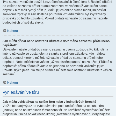
Tyto seznamy můžete použít k rozdělení ostatních členů fóra. Uživatelé přidáni
do vašeho seznamu přátel budou zobrazeni ve vašem uživatelském panelu,
abyste k nim měli rychlý přístup, viděli jejich online stav a mohli jim posílat
soukromé zprávy. V závislosti na použitém vzhledu můžou být zvýrazněny i
příspěvky od těchto uživatelů. Pokud přidáte uživatele do seznamu nepřátel,
budou jejich příspěvky skryty.
Nahoru
Jak můžu přidat nebo odstranit uživatele do/z mého seznamu přátel nebo
nepřátel?
Uživatele můžete přidat do vašeho seznamu dvěma způsoby. Po kliknutí na
jméno uživatele se dostanete na stránku s profilem uživatele, kde najdete
odkaz, pomocí kterého můžete uživatele přidat do seznamu přátel nebo
nepřátel. Nebo můžete ve vašem „Uživatelském panelu“ na záložce „Přátelé a
nepřátelé“ přímo přidat uživatele do jednoho ze seznamů vložením jejich
uživatelských jmen. Na stejné stránce můžete také odstranit uživatele z vašich
seznamů.
Nahoru
Vyhledávání ve fóru
Jak můžu vyhledávat na celém fóru nebo v jednotlivých fórech?
Vložte hledaný výraz do vyhledávacího pole umístěného na obsahu fóra
(indexu) nebo na stránkách témat nebo fór. Na rozšířené vyhledávání můžete
přejít kliknutím na odkaz (nebo ikonu) „Rozšířené vyhledávání“, který najdete