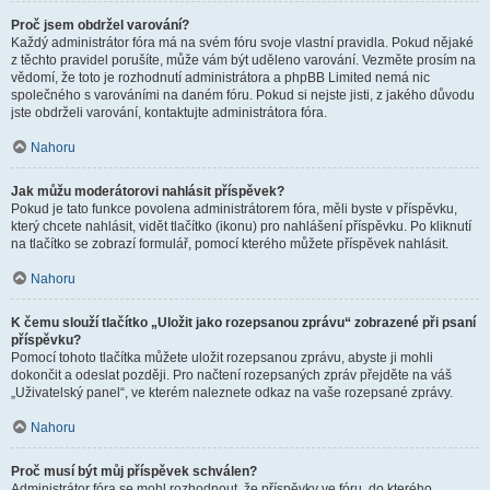
Proč jsem obdržel varování?
Každý administrátor fóra má na svém fóru svoje vlastní pravidla. Pokud nějaké
z těchto pravidel porušíte, může vám být uděleno varování. Vezměte prosím na
vědomí, že toto je rozhodnutí administrátora a phpBB Limited nemá nic
společného s varováními na daném fóru. Pokud si nejste jisti, z jakého důvodu
jste obdrželi varování, kontaktujte administrátora fóra.
Nahoru
Jak můžu moderátorovi nahlásit příspěvek?
Pokud je tato funkce povolena administrátorem fóra, měli byste v příspěvku,
který chcete nahlásit, vidět tlačítko (ikonu) pro nahlášení příspěvku. Po kliknutí
na tlačítko se zobrazí formulář, pomocí kterého můžete příspěvek nahlásit.
Nahoru
K čemu slouží tlačítko „Uložit jako rozepsanou zprávu“ zobrazené při psaní
příspěvku?
Pomocí tohoto tlačítka můžete uložit rozepsanou zprávu, abyste ji mohli
dokončit a odeslat později. Pro načtení rozepsaných zpráv přejděte na váš
„Uživatelský panel“, ve kterém naleznete odkaz na vaše rozepsané zprávy.
Nahoru
Proč musí být můj příspěvek schválen?
Administrátor fóra se mohl rozhodnout, že příspěvky ve fóru, do kterého