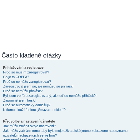
Často kladené otázky
Přihlašování a registrace
Proč se musím zaregistrovat?
Co je to COPPA?
Proč se nemůžu zaregistrovat?
Zaregistroval jsem se, ale nemůžu se přihlásit!
Proč se nemůžu přihlásit?
Byl jsem ve fóru zaregistrovaný, ale teď se nemůžu přihlásit?!
Zapomněl jsem heslo!
Proč se automaticky odhlašuji?
K čemu slouží funkce „Smazat cookies“?
Předvolby a nastavení uživatele
Jak můžu změnit svoje nastavení?
Jak můžu zabránit tomu, aby bylo moje uživatelské jméno zobrazeno na seznamu
uživatelů nacházejících se ve fóru?