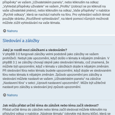
příspěvky“ ve vašem „Uživatelském panelu“, nebo kliknutím na odkaz
„Vyhledat příspěvky uživatele“ ve vašem „Profilu“ (zobrazí se po kliknutí na
vaše uživatelské jméno), nebo kliknutím na odkaz „Vaše příspěvky“ v nabídce
„Rychlé odkazy“, která se nachází nahoře na fóru. Pro vyhledání vašich témat
použijte stránku „Rozšířené vyhledávání“, na které pomocí různých možnosti
můžete zúžit vyhledávání na vaše témata.
Nahoru
Sledování a záložky
Jaký je rozdíl mezi záložkami a sledováním?
V phpBB 3.0 fungovali záložky velmi podobně jako záložky ve vašem
prohlížeči. Nebyli jste upozorněni, když došlo v tématu k nějakým změnám. V
phpBB 3.1 se záložky chovají stejně jako sledování tématu, což znamená, že
můžete být upozorněni, když v tématu v záložkách dojde k nějakým změnám.
Při sledování fóra nebo tématu budete upozorněni, když dojde ve sledovaném
fóru nebo tématu k nějakým změnám. Způsob upozornění pro záložky a
sledování můžete nastavit ve vašem „Uživatelském panelu“ na záložce
„Nastavení fóra“ v sekci „Upravit nastavení upozornění“. Může být užitečné
nastavit pro záložky a sledování jiný způsob upozornění.
Nahoru
Jak můžu přidat určité téma do záložek nebo téma začít sledovat?
Přidat určité téma do záložek nebo téma začít sledovat můžete kliknutím na
příslušný odkaz v nabídce „Nástroje tématu“ (obvykle má ikonu klíče), která se