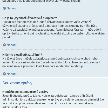
barvu, aby bylo jednodušší identifikovat členy těchto skupin.
Nahoru
Co je to „Výchozí uživatelská skupina“?
Pokud jste členem více než jedné uživatelské skupiny, vaše výchozí
uživatelská skupina určuje, jaká a barva a hodnost skupiny by měla být u
vašeho uživatelského jména zobrazena. Administrátor fóra vám může udělit
oprávnění ke změně vaší výchozí uživatelské skupiny ve vašem „Uživatelském
panelu“.
Nahoru
K čemu slouží odkaz „Tým“?
Na této stránce můžete zobrazit seznam členů starajících se o chod nebo
vedení fóra včetně moderátorů a administrátorů fóra. Také tam můžete najít
další informace jako například, která fóra moderátoři moderují.
Nahoru
Soukromé zprávy
Nemůžu posílat soukromé zprávy!
Jsou tři důvody, proč to tak je. Nejste zaregistrovaní a/nebo přihlášení,
administrátor fóra zakázal soukromé zprávy pro celé fórum, nebo administrátor
fóra zakázal přímo vám odesílání zpráv. Pro více informací kontaktujte
administrátora fóra.