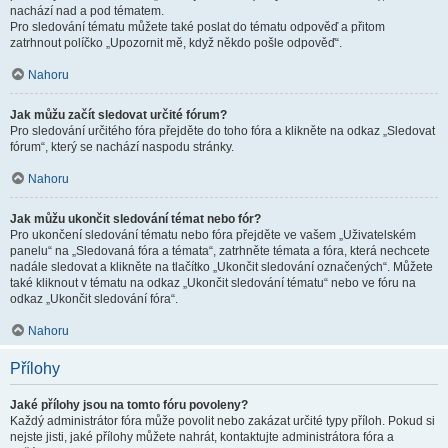
nachází nad a pod tématem.
Pro sledování tématu můžete také poslat do tématu odpověď a přitom
zatrhnout políčko „Upozornit mě, když někdo pošle odpověď“.
Nahoru
Jak můžu začít sledovat určité fórum?
Pro sledování určitého fóra přejděte do toho fóra a klikněte na odkaz „Sledovat
fórum“, který se nachází naspodu stránky.
Nahoru
Jak můžu ukončit sledování témat nebo fór?
Pro ukončení sledování tématu nebo fóra přejděte ve vašem „Uživatelském
panelu“ na „Sledovaná fóra a témata“, zatrhněte témata a fóra, která nechcete
nadále sledovat a klikněte na tlačítko „Ukončit sledování označených“. Můžete
také kliknout v tématu na odkaz „Ukončit sledování tématu“ nebo ve fóru na
odkaz „Ukončit sledování fóra“.
Nahoru
Přílohy
Jaké přílohy jsou na tomto fóru povoleny?
Každý administrátor fóra může povolit nebo zakázat určité typy příloh. Pokud si
nejste jisti, jaké přílohy můžete nahrát, kontaktujte administrátora fóra a