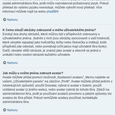
zeptat administrátora fóra, jestli může nainstalovat požadovaný jazyk. Pokud
překlad do vašeho jazyku neexistuje, můžete vytvořit nový překlad. Více
informací můžete najít na webu
phpBB
®.
Nahoru
K čemu slouží obrázky zobrazené u mého uživatelského jména?
Existují dva druhy obrázků, které můžou být v příspěvcích zobrazeny u
uživatelského jména. Jedním z nich jsou obrázky asociované s vaší hodností,
které obvykle vypadají jako hvězdičky, tečky nebo čtverečky a indikují, kolik
příspěvků jste odeslali, nebo pomáhají určit jakou mají uživatelé fóra funkci.
Další, obvykle větší obrázek, je známý jako avatar a obecně se jedná o
unikátní nebo osobní obrázek každého uživatele.
Nahoru
Jak můžu u svého jména zobrazit avatar?
Avatar můžete přidat pomocí možnosti „Nastavení avataru“, kterou najdete ve
vašem „Uživatelském panelu“ na záložce „Profil“. Avatar můžete přidat jedním z
následujících způsobů: použít Gravatar, vybrat si avatar v Galerii, použít
vzdálený avatar (z jiného webu), nebo avatar nahrát do tohoto fóra. Záleží na
administrátorovi fóra, jestli je používání avatarů povoleno a jakými způsoby lze
avatary do fóra přidat. Pokud nemůžete avatary používat, kontaktujte
administrátora fóra.
Nahoru