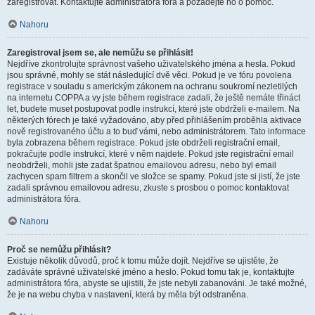
zaregistrovat. Kontaktujte administrátora fóra a požádejte ho o pomoc.
Nahoru
Zaregistroval jsem se, ale nemůžu se přihlásit!
Nejdříve zkontrolujte správnost vašeho uživatelského jména a hesla. Pokud
jsou správné, mohly se stát následující dvě věci. Pokud je ve fóru povolena
registrace v souladu s americkým zákonem na ochranu soukromí nezletilých
na internetu COPPA a vy jste během registrace zadali, že ještě nemáte třináct
let, budete muset postupovat podle instrukcí, které jste obdrželi e-mailem. Na
některých fórech je také vyžadováno, aby před přihlášením proběhla aktivace
nově registrovaného účtu a to buď vámi, nebo administrátorem. Tato informace
byla zobrazena během registrace. Pokud jste obdrželi registrační email,
pokračujte podle instrukcí, které v něm najdete. Pokud jste registrační email
neobdrželi, mohli jste zadat špatnou emailovou adresu, nebo byl email
zachycen spam filtrem a skončil ve složce se spamy. Pokud jste si jistí, že jste
zadali správnou emailovou adresu, zkuste s prosbou o pomoc kontaktovat
administrátora fóra.
Nahoru
Proč se nemůžu přihlásit?
Existuje několik důvodů, proč k tomu může dojít. Nejdříve se ujistěte, že
zadáváte správné uživatelské jméno a heslo. Pokud tomu tak je, kontaktujte
administrátora fóra, abyste se ujistili, že jste nebyli zabanováni. Je také možné,
že je na webu chyba v nastavení, která by měla být odstraněna.