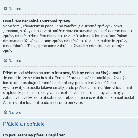
Nahoru
Dostávám nechtěné soukromé zprávy!
Ve vašem „Uživatelském panelu“ na záložce „Soukromé zprávy“ v sekci
„Pravidla, složky a nastavení“ můžete vytvořit pravidlo, pomocí kterého budou
zprávy od určeného uživatele nebo uživatelů automaticky smazány. Pokud
dostáváte urážlivé soukromé zprávy od určitého uživatele, nahlaste zprávy
moderátorům. Ti mají pravomoc zabránit uživateli v odesílání soukromých
zpráv.
Nahoru
Přišel mi od někoho na tomto fóru nevyžádaný nebo urážlivý e-mail!
Je nám líto, že se vám to stalo. Formulář pro odesílání e-mailů používaný na
tomto fóru obsahuje obranné mechanismy, pomocí kterých můžeme
vystopovat, kdo posílá takové emaily, proto pošlete administrátorovi fóra email
s úplnou kopií emailu, který vám přišel. Je velmi důležité, aby v něm byly
zahrnuty hlavičky, které obsahují podrobné údaje o uživateli, který email poslal.
Administrátor fóra pak bude moci problém vyřešit.
Nahoru
Přátelé a nepřátelé
Co jsou seznamy přátel a nepřátel?