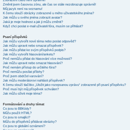
Zobrazení časů není správné!
Změnil jsem časovou zónu, ale čas se stále nezobrazuje správně!
Můj jazyk není na seznamu!
K čemu slouží obrázky zobrazené u mého uživatelského jména?
Jak můžu u svého jména zobrazit avatar?
Jaká je moje hodnost a jak ji můžu změnit?
Když chci poslat e-mail uživateli fóra, musím se přihlásit?
Psaní příspěvků
Jak můžu vytvořit nové téma nebo poslat odpověď?
Jak můžu upravit nebo smazat příspěvek?
Jak můžu přidat ke svým příspěvků podpis?
Jak můžu vytvořit hlasování/anketu?
Proč nemůžu přidat do hlasování více možností?
Jak můžu upravit nebo smazat hlasování?
Proč nemám přístup do určitého fóra?
Proč nemůžu posílat přílohy?
Proč jsem obdržel varování?
Jak můžu moderátorovi nahlásit příspěvek?
K čemu slouží tlačítko „Uložit jako rozepsanou zprávu“ zobrazené při psaní příspěvku?
Proč musí být můj příspěvek schválen?
Jak můžu oživit moje téma?
Formátování a druhy témat
Co jsou to BBKódy?
Můžu použít HTML?
Co jsou to smajlíci?
Můžu do příspěvků přidávat obrázky?
Co jsou to globální oznámení?