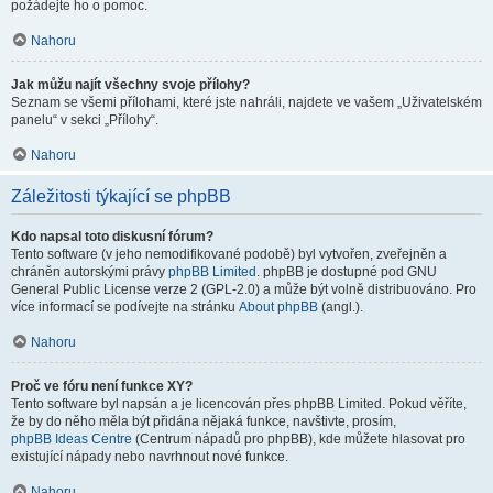
požádejte ho o pomoc.
Nahoru
Jak můžu najít všechny svoje přílohy?
Seznam se všemi přílohami, které jste nahráli, najdete ve vašem „Uživatelském
panelu“ v sekci „Přílohy“.
Nahoru
Záležitosti týkající se phpBB
Kdo napsal toto diskusní fórum?
Tento software (v jeho nemodifikované podobě) byl vytvořen, zveřejněn a
chráněn autorskými právy
phpBB Limited
. phpBB je dostupné pod GNU
General Public License verze 2 (GPL-2.0) a může být volně distribuováno. Pro
více informací se podívejte na stránku
About phpBB
(angl.).
Nahoru
Proč ve fóru není funkce XY?
Tento software byl napsán a je licencován přes phpBB Limited. Pokud věříte,
že by do něho měla být přidána nějaká funkce, navštivte, prosím,
phpBB Ideas Centre
(Centrum nápadů pro phpBB), kde můžete hlasovat pro
existující nápady nebo navrhnout nové funkce.
Nahoru