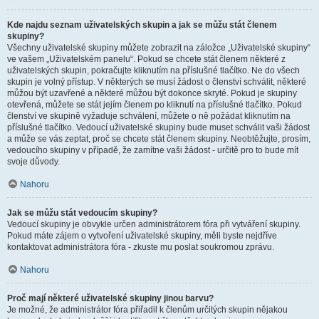
Kde najdu seznam uživatelských skupin a jak se můžu stát členem
skupiny?
Všechny uživatelské skupiny můžete zobrazit na záložce „Uživatelské skupiny“
ve vašem „Uživatelském panelu“. Pokud se chcete stát členem některé z
uživatelských skupin, pokračujte kliknutím na příslušné tlačítko. Ne do všech
skupin je volný přístup. V některých se musí žádost o členství schválit, některé
můžou být uzavřené a některé můžou být dokonce skryté. Pokud je skupiny
otevřená, můžete se stát jejím členem po kliknutí na příslušné tlačítko. Pokud
členství ve skupině vyžaduje schválení, můžete o ně požádat kliknutím na
příslušné tlačítko. Vedoucí uživatelské skupiny bude muset schválit vaši žádost
a může se vás zeptat, proč se chcete stát členem skupiny. Neobtěžujte, prosím,
vedoucího skupiny v případě, že zamítne vaši žádost - určitě pro to bude mít
svoje důvody.
Nahoru
Jak se můžu stát vedoucím skupiny?
Vedoucí skupiny je obvykle určen administrátorem fóra při vytváření skupiny.
Pokud máte zájem o vytvoření uživatelské skupiny, měli byste nejdříve
kontaktovat administrátora fóra - zkuste mu poslat soukromou zprávu.
Nahoru
Proč mají některé uživatelské skupiny jinou barvu?
Je možné, že administrátor fóra přiřadil k členům určitých skupin nějakou