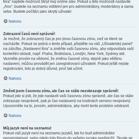
fóra“ najdete možnost
Skrýt můj online stav
. Pokud u této možnosti nastavíte
„Ano“, budete na seznamu viditelní jen pro administrátory, moderátory a sama
sebe. Budete počítán jako skrytý uživatel.
Nahoru
Zobrazení časů není správné!
Je možné, že zobrazený čas je pro jinou časovou zónu, než ve které se
nacházíte. Pokud se jedná o tento případ, přejděte na váš „Uživatelský panel“
na záložku „Nastavení fóra“ a změňte vaši časovou zónu, aby odpovídala vaší
konkrétní oblasti, např. Praha, Bratislava, Londýn, New York, Sydney atd.
Vezměte prosím na vědomí, že změnu časové zóny, stejně jako většinu
nastavení, můžou provádět jen zaregistrovaní uživatelé. Pokud ještě nejste
registrováni, toto je dobrý důvod, proč tak učinit.
Nahoru
Změnil jsem časovou zónu, ale čas se stále nezobrazuje správně!
Pokud jste si jisti, že jste nastavili vaši časovou zónu správně, ale čas se stále
zobrazuje nesprávně, pak je čas nastavený na hodinách serveru nesprávný.
Upozorněte na to, prosím, administrátora, aby mohl tento problém odstranit.
Nahoru
Můj jazyk není na seznamu!
Pokud váš jazyk není na seznamu jazyků, tak ho buď administrátor
nenainstaloval, nebo nikdo toto fórum do vašeho jazyka nepřeložil. Zkuste se