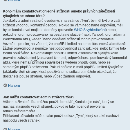
Koho mám kontaktovat ohledně stížnosti a/nebo právních záležitostí
týkajících se tohoto fóra?
Jakýkoliv z administrátorů uvedených na stránce „Tým“, by měl být pro vaši
stížnost vhodnou kontaktní osobou. Pokud se vám nedostane odpovědi, měli
byste kontaktovat majitele domény (proveďte
WHOIS vyhledávání
) nebo,
pokud je fórum provozováno na bezplatné službě (např. Yahoo!, forumzdarma,
Webzdarma atd.), vedení nebo oddělení stížností tohoto provozovatele.
Vezměte, prosím, na vědomí, že phpBB Limited na tomto fóru
nemá absolutně
žádné pravomoci
a nemůže nést odpovědnost za to jak, kde, nebo kým je toto
fórum používáno. Nekontaktujte phpBB Limited v souvislosti s jakýmikoliv
právními záležitostmi (zastavení činnosti, odpovědnost, pomlouvačný komentář
atd.), které
nemají přímou souvislost
s webem phpBB.com, nebo se
samotným phpBB softwarem. Pokud pošlete e-mail phpBB Limited týkající se
jakákoliv třetí strany
, která používá tento software, můžete očekávat, že
dostanete pouze strohou, nebo vůbec žádnou odpověď.
Nahoru
Jak můžu kontaktovat administrátora fóra?
Všichni uživatelé fóra můžou použít formulář „Kontaktujte nás“, který se
nachází naspodu všech stránek, pokud je tato možnost povolena
administrátorem fóra.
Přihlášení uživatelé můžou také použít odkaz „Tým“, který se také nachází
naspodu všech stránek.
Nahoru