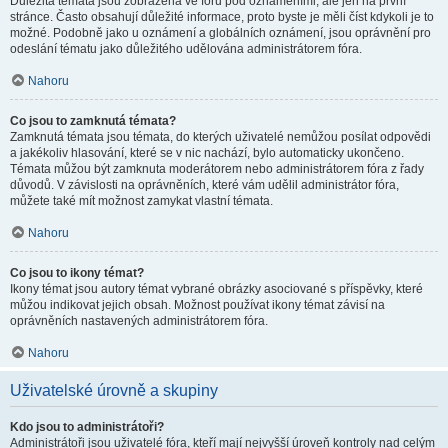
Důležitá témata jsou zobrazena ve fóru pod oznámeními, ale jen na první
stránce. Často obsahují důležité informace, proto byste je měli číst kdykoli je to
možné. Podobně jako u oznámení a globálních oznámení, jsou oprávnění pro
odeslání tématu jako důležitého udělována administrátorem fóra.
Nahoru
Co jsou to zamknutá témata?
Zamknutá témata jsou témata, do kterých uživatelé nemůžou posílat odpovědi
a jakékoliv hlasování, které se v nic nachází, bylo automaticky ukončeno.
Témata můžou být zamknuta moderátorem nebo administrátorem fóra z řady
důvodů. V závislosti na oprávněních, které vám udělil administrátor fóra,
můžete také mít možnost zamykat vlastní témata.
Nahoru
Co jsou to ikony témat?
Ikony témat jsou autory témat vybrané obrázky asociované s příspěvky, které
můžou indikovat jejich obsah. Možnost používat ikony témat závisí na
oprávněních nastavených administrátorem fóra.
Nahoru
Uživatelské úrovně a skupiny
Kdo jsou to administrátoři?
Administrátoři jsou uživatelé fóra, kteří mají nejvyšší úroveň kontroly nad celým