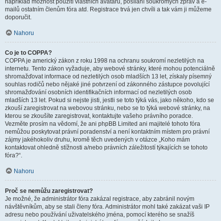
například možnost použití vlastních avatarů, posílání soukromých zpráv a e-
mailů ostatním členům fóra atd. Registrace trvá jen chvíli a tak vám ji můžeme
doporučit.
Nahoru
Co je to COPPA?
COPPA je americký zákon z roku 1998 na ochranu soukromí nezletilých na
internetu. Tento zákon vyžaduje, aby webové stránky, které mohou potenciálně
shromažďovat informace od nezletilých osob mladších 13 let, získaly písemný
souhlas rodičů nebo nějaké jiné potvrzení od zákonného zástupce povolující
shromažďování osobních identifikačních informací od nezletilých osob
mladších 13 let. Pokud si nejste jisti, jestli se toto týká vás, jako někoho, kdo se
zkouší zaregistrovat na webovou stránku, nebo se to týká webové stránky, na
kterou se zkoušíte zaregistrovat, kontaktujte vašeho právního poradce.
Vezměte prosím na vědomí, že ani phpBB Limited ani majitelé tohoto fóra
nemůžou poskytovat právní poradenství a není kontaktním místem pro právní
zájmy jakéhokoliv druhu, kromě těch uvedených v otázce „Koho mám
kontaktovat ohledně stížnosti a/nebo právních záležitostí týkajících se tohoto
fóra?“.
Nahoru
Proč se nemůžu zaregistrovat?
Je možné, že administrátor fóra zakázal registrace, aby zabránil novým
návštěvníkům, aby se stali členy fóra. Administrátor mohl také zakázat vaši IP
adresu nebo používání uživatelského jména, pomocí kterého se snažíš