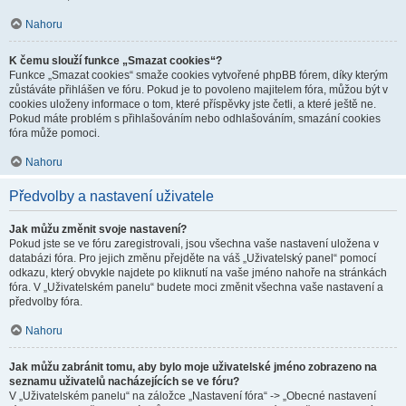
Nahoru
K čemu slouží funkce „Smazat cookies“?
Funkce „Smazat cookies“ smaže cookies vytvořené phpBB fórem, díky kterým
zůstáváte přihlášen ve fóru. Pokud je to povoleno majitelem fóra, můžou být v
cookies uloženy informace o tom, které příspěvky jste četli, a které ještě ne.
Pokud máte problém s přihlašováním nebo odhlašováním, smazání cookies
fóra může pomoci.
Nahoru
Předvolby a nastavení uživatele
Jak můžu změnit svoje nastavení?
Pokud jste se ve fóru zaregistrovali, jsou všechna vaše nastavení uložena v
databázi fóra. Pro jejich změnu přejděte na váš „Uživatelský panel“ pomocí
odkazu, který obvykle najdete po kliknutí na vaše jméno nahoře na stránkách
fóra. V „Uživatelském panelu“ budete moci změnit všechna vaše nastavení a
předvolby fóra.
Nahoru
Jak můžu zabránit tomu, aby bylo moje uživatelské jméno zobrazeno na
seznamu uživatelů nacházejících se ve fóru?
V „Uživatelském panelu“ na záložce „Nastavení fóra“ -> „Obecné nastavení