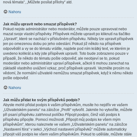
nová témata“, „Můžete posílat přílohy“ atd.
Nahoru
Jak můžu upravit nebo smazat příspěvek?
Pokud nejste administrátor nebo moderátor, můžete pouze upravovat nebo
mazat svoje vlastní příspěvky. Příspěvek můžete upravit po kliknutí na tlačítko
„Upravit“, které se nachází v příslušném příspěvku. Někdy lze upravit příspěvek
jen po omezenou dobu po jeho odeslání. Pokud již někdo na příspěvek
odpověděl a vy se do tématu vrátíte, najdete pod ním krátký text, ve kterém je
uvedeno kolikrát a kdy jste příspěvek upravili. Toto bude zobrazeno pouze v
případě, že někdo do tématu pošle odpověď, ale neobjeví se to, pokud
moderátor nebo administrátor upraví příspěvek, ačkoli ti mohou zanechat na
základě vlastního uvážení vzkaz, proč příspěvek upravili. Vezměte prosím na
vědomí, že normální uživatelé nemůžou smazat příspěvek, když k němu někdo
pošle odpověď.
Nahoru
Jak můžu přidat ke svým příspěvků podpis?
Abyste mohli přidat podpis k vašim příspěvkům, musíte ho nejdřív ve vašem
„Uživatelském panelu“ na záložce „Profil“ vytvořit. Jakmile ho vytvoříte, můžete
při psaní příspěvku zatrhnout políčko
Připojit podpis
, čímž váš podpis k
příspěvku připojíte. Pomocí možnosti „Připojit můj podpis ke všem mým
příspěvkům“, kterou naleznete ve vašem „Uživatelském panelu“ na záložce
„Nastavení fóra“ v sekci „Výchozí nastavení příspěvků“ můžete automaticky
připojit váš podpis ke všem vašim příspěvkům. Pokud to uděláte, můžete stále