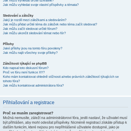
Jak můžu vyhledat určité uživatele?
Jak můžu vyhledat svoje vlastní příspěvky a témata?
Sledování a záložky
Jaký je rozdíl mezi záložkami a sledováním?
Jak můžu přidat určité téma do záložek nebo téma začít sledovat?
Jak můžu začít sledovat určité fórum?
Jak můžu ukončit sledování témat nebo fór?
Přílohy
Jaké přílohy jsou na tomto fóru povoleny?
Jak můžu najít všechny svoje přílohy?
Záležitosti týkající se phpBB
Kdo napsal toto diskusní fórum?
Proč ve fóru není funkce XY?
Koho mám kontaktovat ohledně stížnosti a/nebo právních záležitostí týkajících se
tohoto fóra?
Jak můžu kontaktovat administrátora fóra?
Přihlašování a registrace
Proč se musím zaregistrovat?
Možná nemusíte, záleží na administrátorovi fóra, jestli nastaví, že uživatel musí
být přihlášen, aby mohl odesílat příspěvky. Nicméně registrací získáte přístup k
dalším funkcím, které nejsou pro nepřihlášené uživatele dostupné, jako je