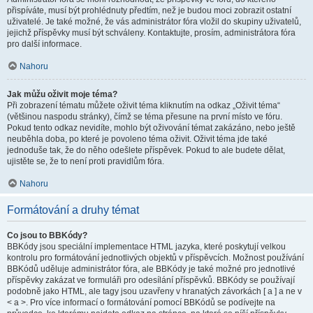
přispíváte, musí být prohlédnuty předtím, než je budou moci zobrazit ostatní
uživatelé. Je také možné, že vás administrátor fóra vložil do skupiny uživatelů,
jejichž příspěvky musí být schváleny. Kontaktujte, prosím, administrátora fóra
pro další informace.
Nahoru
Jak můžu oživit moje téma?
Při zobrazení tématu můžete oživit téma kliknutím na odkaz „Oživit téma“
(většinou naspodu stránky), čímž se téma přesune na první místo ve fóru.
Pokud tento odkaz nevidíte, mohlo být oživování témat zakázáno, nebo ještě
neuběhla doba, po které je povoleno téma oživit. Oživit téma jde také
jednoduše tak, že do něho odešlete příspěvek. Pokud to ale budete dělat,
ujistěte se, že to není proti pravidlům fóra.
Nahoru
Formátování a druhy témat
Co jsou to BBKódy?
BBKódy jsou speciální implementace HTML jazyka, které poskytují velkou
kontrolu pro formátování jednotlivých objektů v příspěvcích. Možnost používání
BBKódů uděluje administrátor fóra, ale BBKódy je také možné pro jednotlivé
příspěvky zakázat ve formuláři pro odesílání příspěvků. BBKódy se používají
podobně jako HTML, ale tagy jsou uzavřeny v hranatých závorkách [ a ] a ne v
< a >. Pro více informací o formátování pomocí BBKódů se podívejte na