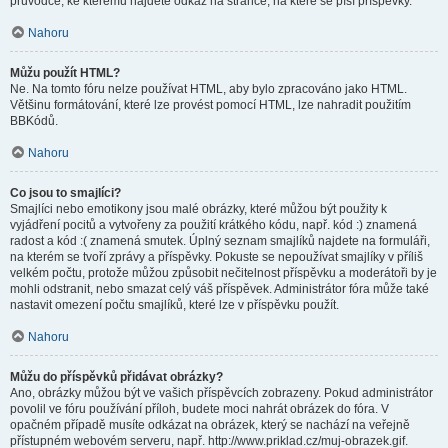
průvodce, ke kterému najdete odkaz na stránce, na které se píší příspěvky.
Nahoru
Můžu použít HTML?
Ne. Na tomto fóru nelze používat HTML, aby bylo zpracováno jako HTML.
Většinu formátování, které lze provést pomocí HTML, lze nahradit použitím
BBKódů.
Nahoru
Co jsou to smajlíci?
Smajlíci nebo emotikony jsou malé obrázky, které můžou být použity k
vyjádření pocitů a vytvořeny za použití krátkého kódu, např. kód :) znamená
radost a kód :( znamená smutek. Úplný seznam smajlíků najdete na formuláři,
na kterém se tvoří zprávy a příspěvky. Pokuste se nepoužívat smajlíky v příliš
velkém počtu, protože můžou způsobit nečitelnost příspěvku a moderátoři by je
mohli odstranit, nebo smazat celý váš příspěvek. Administrátor fóra může také
nastavit omezení počtu smajlíků, které lze v příspěvku použít.
Nahoru
Můžu do příspěvků přidávat obrázky?
Ano, obrázky můžou být ve vašich příspěvcích zobrazeny. Pokud administrátor
povolil ve fóru používání příloh, budete moci nahrát obrázek do fóra. V
opačném případě musíte odkázat na obrázek, který se nachází na veřejně
přístupném webovém serveru, např. http://www.priklad.cz/muj-obrazek.gif.