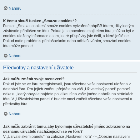
Nahoru
K čemu slouží funkce „Smazat cookies“?
Funkce „Smazat cookies“ smaže cookies vytvořené phpBB fórem, díky kterým
zůstáváte přihlášen ve fóru. Pokud je to povoleno majitelem fóra, můžou být v
cookies uloženy informace o tom, které příspěvky jste četli, a které ještě ne.
Pokud máte problém s přihlašováním nebo odhlašováním, smazání cookies
fóra může pomoci.
Nahoru
Předvolby a nastavení uživatele
Jak můžu změnit svoje nastavení?
Pokud jste se ve fóru zaregistrovali, jsou všechna vaše nastavení uložena v
databázi fóra. Pro jejich změnu přejděte na váš „Uživatelský panel“ pomocí
odkazu, který obvykle najdete po kliknutí na vaše jméno nahoře na stránkách
fóra. V „Uživatelském panelu“ budete moci změnit všechna vaše nastavení a
předvolby fóra.
Nahoru
Jak můžu zabránit tomu, aby bylo moje uživatelské jméno zobrazeno na
seznamu uživatelů nacházejících se ve fóru?
V „Uživatelském panelu“ na záložce „Nastavení fóra“ -> „Obecné nastavení