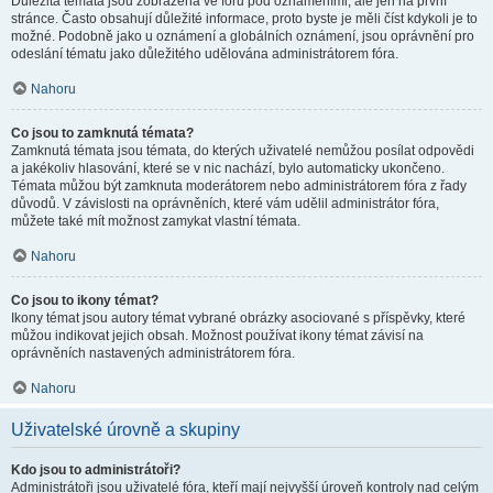
Důležitá témata jsou zobrazena ve fóru pod oznámeními, ale jen na první
stránce. Často obsahují důležité informace, proto byste je měli číst kdykoli je to
možné. Podobně jako u oznámení a globálních oznámení, jsou oprávnění pro
odeslání tématu jako důležitého udělována administrátorem fóra.
Nahoru
Co jsou to zamknutá témata?
Zamknutá témata jsou témata, do kterých uživatelé nemůžou posílat odpovědi
a jakékoliv hlasování, které se v nic nachází, bylo automaticky ukončeno.
Témata můžou být zamknuta moderátorem nebo administrátorem fóra z řady
důvodů. V závislosti na oprávněních, které vám udělil administrátor fóra,
můžete také mít možnost zamykat vlastní témata.
Nahoru
Co jsou to ikony témat?
Ikony témat jsou autory témat vybrané obrázky asociované s příspěvky, které
můžou indikovat jejich obsah. Možnost používat ikony témat závisí na
oprávněních nastavených administrátorem fóra.
Nahoru
Uživatelské úrovně a skupiny
Kdo jsou to administrátoři?
Administrátoři jsou uživatelé fóra, kteří mají nejvyšší úroveň kontroly nad celým