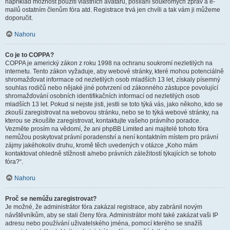
například možnost použití vlastních avatarů, posílání soukromých zpráv a e-
mailů ostatním členům fóra atd. Registrace trvá jen chvíli a tak vám ji můžeme
doporučit.
Nahoru
Co je to COPPA?
COPPA je americký zákon z roku 1998 na ochranu soukromí nezletilých na
internetu. Tento zákon vyžaduje, aby webové stránky, které mohou potenciálně
shromažďovat informace od nezletilých osob mladších 13 let, získaly písemný
souhlas rodičů nebo nějaké jiné potvrzení od zákonného zástupce povolující
shromažďování osobních identifikačních informací od nezletilých osob
mladších 13 let. Pokud si nejste jisti, jestli se toto týká vás, jako někoho, kdo se
zkouší zaregistrovat na webovou stránku, nebo se to týká webové stránky, na
kterou se zkoušíte zaregistrovat, kontaktujte vašeho právního poradce.
Vezměte prosím na vědomí, že ani phpBB Limited ani majitelé tohoto fóra
nemůžou poskytovat právní poradenství a není kontaktním místem pro právní
zájmy jakéhokoliv druhu, kromě těch uvedených v otázce „Koho mám
kontaktovat ohledně stížnosti a/nebo právních záležitostí týkajících se tohoto
fóra?“.
Nahoru
Proč se nemůžu zaregistrovat?
Je možné, že administrátor fóra zakázal registrace, aby zabránil novým
návštěvníkům, aby se stali členy fóra. Administrátor mohl také zakázat vaši IP
adresu nebo používání uživatelského jména, pomocí kterého se snažíš