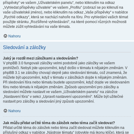
příspěvky“ ve vašem „Uživatelském panelu“, nebo kliknutím na odkaz
„Vyhledat příspěvky uživatele“ ve vašem „Profilu“ (zobrazí se po kliknutí na
vaše uživatelské jméno), nebo kliknutím na odkaz „Vaše příspěvky“ v nabídce
„Rychlé odkazy“, která se nachází nahoře na fóru. Pro vyhledání vašich témat
použijte stránku „Rozšířené vyhledávání“, na které pomocí různých možnosti
můžete zúžit vyhledávání na vaše témata.
Nahoru
Sledování a záložky
Jaký je rozdíl mezi záložkami a sledováním?
V phpBB 3.0 fungovali záložky velmi podobně jako záložky ve vašem
prohlížeči. Nebyli jste upozorněni, když došlo v tématu k nějakým změnám. V
phpBB 3.1 se záložky chovají stejně jako sledování tématu, což znamená, že
můžete být upozorněni, když v tématu v záložkách dojde k nějakým změnám.
Při sledování fóra nebo tématu budete upozorněni, když dojde ve sledovaném
fóru nebo tématu k nějakým změnám. Způsob upozornění pro záložky a
sledování můžete nastavit ve vašem „Uživatelském panelu“ na záložce
„Nastavení fóra“ v sekci „Upravit nastavení upozornění“. Může být užitečné
nastavit pro záložky a sledování jiný způsob upozornění.
Nahoru
Jak můžu přidat určité téma do záložek nebo téma začít sledovat?
Přidat určité téma do záložek nebo téma začít sledovat můžete kliknutím na
příslušný odkaz v nabídce „Nástroje tématu“ (obvykle má ikonu klíče), která se