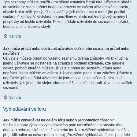
Tyto seznamy můžete použít k rozdělení ostatních členů fóra. Uživatelé přidáni
do vašeho seznamu přátel budou zobrazeni ve vašem uživatelském panelu,
abyste k nim měli rychlý přístup, viděli jejich online stav a mohli jim posílat
soukromé zprávy. V závislosti na použitém vzhledu můžou být zvýrazněny i
příspěvky od těchto uživatelů. Pokud přidáte uživatele do seznamu nepřátel,
budou jejich příspěvky skryty.
Nahoru
Jak můžu přidat nebo odstranit uživatele do/z mého seznamu přátel nebo
nepřátel?
Uživatele můžete přidat do vašeho seznamu dvěma způsoby. Po kliknutí na
jméno uživatele se dostanete na stránku s profilem uživatele, kde najdete
odkaz, pomocí kterého můžete uživatele přidat do seznamu přátel nebo
nepřátel. Nebo můžete ve vašem „Uživatelském panelu“ na záložce „Přátelé a
nepřátelé“ přímo přidat uživatele do jednoho ze seznamů vložením jejich
uživatelských jmen. Na stejné stránce můžete také odstranit uživatele z vašich
seznamů.
Nahoru
Vyhledávání ve fóru
Jak můžu vyhledávat na celém fóru nebo v jednotlivých fórech?
Vložte hledaný výraz do vyhledávacího pole umístěného na obsahu fóra
(indexu) nebo na stránkách témat nebo fór. Na rozšířené vyhledávání můžete
přejít kliknutím na odkaz (nebo ikonu) „Rozšířené vyhledávání“, který najdete