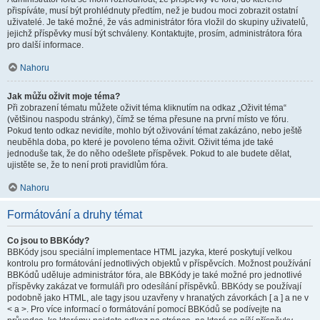
přispíváte, musí být prohlédnuty předtím, než je budou moci zobrazit ostatní
uživatelé. Je také možné, že vás administrátor fóra vložil do skupiny uživatelů,
jejichž příspěvky musí být schváleny. Kontaktujte, prosím, administrátora fóra
pro další informace.
Nahoru
Jak můžu oživit moje téma?
Při zobrazení tématu můžete oživit téma kliknutím na odkaz „Oživit téma“
(většinou naspodu stránky), čímž se téma přesune na první místo ve fóru.
Pokud tento odkaz nevidíte, mohlo být oživování témat zakázáno, nebo ještě
neuběhla doba, po které je povoleno téma oživit. Oživit téma jde také
jednoduše tak, že do něho odešlete příspěvek. Pokud to ale budete dělat,
ujistěte se, že to není proti pravidlům fóra.
Nahoru
Formátování a druhy témat
Co jsou to BBKódy?
BBKódy jsou speciální implementace HTML jazyka, které poskytují velkou
kontrolu pro formátování jednotlivých objektů v příspěvcích. Možnost používání
BBKódů uděluje administrátor fóra, ale BBKódy je také možné pro jednotlivé
příspěvky zakázat ve formuláři pro odesílání příspěvků. BBKódy se používají
podobně jako HTML, ale tagy jsou uzavřeny v hranatých závorkách [ a ] a ne v
< a >. Pro více informací o formátování pomocí BBKódů se podívejte na