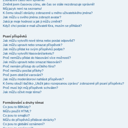
Zobrazení časů není správné!
Změnil jsem časovou zónu, ale čas se stále nezobrazuje správně!
Můj jazyk není na seznamu!
K čemu slouží obrázky zobrazené u mého uživatelského jména?
Jak můžu u svého jména zobrazit avatar?
Jaká je moje hodnost a jak ji můžu změnit?
Když chci poslat e-mail uživateli fóra, musím se přihlásit?
Psaní příspěvků
Jak můžu vytvořit nové téma nebo poslat odpověď?
Jak můžu upravit nebo smazat příspěvek?
Jak můžu přidat ke svým příspěvků podpis?
Jak můžu vytvořit hlasování/anketu?
Proč nemůžu přidat do hlasování více možností?
Jak můžu upravit nebo smazat hlasování?
Proč nemám přístup do určitého fóra?
Proč nemůžu posílat přílohy?
Proč jsem obdržel varování?
Jak můžu moderátorovi nahlásit příspěvek?
K čemu slouží tlačítko „Uložit jako rozepsanou zprávu“ zobrazené při psaní příspěvku?
Proč musí být můj příspěvek schválen?
Jak můžu oživit moje téma?
Formátování a druhy témat
Co jsou to BBKódy?
Můžu použít HTML?
Co jsou to smajlíci?
Můžu do příspěvků přidávat obrázky?
Co jsou to globální oznámení?