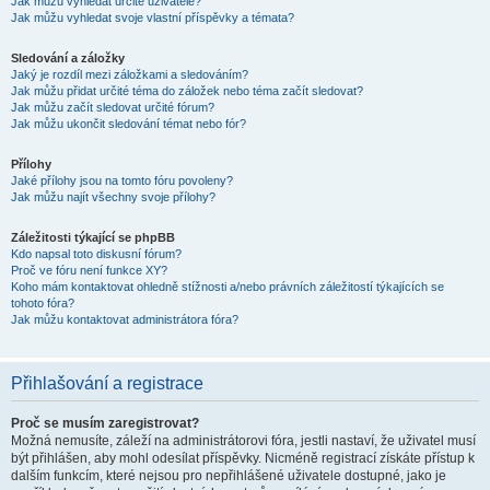
Jak můžu vyhledat určité uživatele?
Jak můžu vyhledat svoje vlastní příspěvky a témata?
Sledování a záložky
Jaký je rozdíl mezi záložkami a sledováním?
Jak můžu přidat určité téma do záložek nebo téma začít sledovat?
Jak můžu začít sledovat určité fórum?
Jak můžu ukončit sledování témat nebo fór?
Přílohy
Jaké přílohy jsou na tomto fóru povoleny?
Jak můžu najít všechny svoje přílohy?
Záležitosti týkající se phpBB
Kdo napsal toto diskusní fórum?
Proč ve fóru není funkce XY?
Koho mám kontaktovat ohledně stížnosti a/nebo právních záležitostí týkajících se
tohoto fóra?
Jak můžu kontaktovat administrátora fóra?
Přihlašování a registrace
Proč se musím zaregistrovat?
Možná nemusíte, záleží na administrátorovi fóra, jestli nastaví, že uživatel musí
být přihlášen, aby mohl odesílat příspěvky. Nicméně registrací získáte přístup k
dalším funkcím, které nejsou pro nepřihlášené uživatele dostupné, jako je