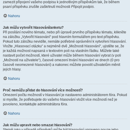
zamezit připojení vašeho podpisu k jednotlivým příspěvkům tak, že během
psaní příspěvku zrušíte zaškrtnutí možnosti
Připojit podpis
.
Nahoru
Jak můžu vytvořit hlasování/anketu?
Při posílání nového tématu, nebo při úpravě prvního příspěvku tématu, klikněte
na záložku „Vytvořit hlasování“ pod hlavním formulářem pro text příspěvku.
Pokud tuto záložku nevidíte, nemáte potřebné oprávnění k vytvoření hlasování.
Vložte „Hlasovací otázku“ a nejméně dvě „Možnosti hlasování“, ujistěte se, že
je každá možnost napsaná v textovém poli na vlastním řádku. Můžete také
nastavit počet možností, které uživatel může během hlasování vybrat (v poli
„Možností na uživatele“), časové omezení trvání hlasování ve dnech (0 pro
časově neomezené hlasování) a nakonec můžete povolit uživatelům měnit
jejich hlasy.
Nahoru
Proč nemůžu přidat do hlasování více možností?
Omezení počtu možností v hlasování je nastaveno administrátorem fóra. Pokud
si myslíte, že potřebujete do vašeho hlasování vložit více možností než je
povoleno, kontaktujte administrátora fóra.
Nahoru
Jak můžu upravit nebo smazat hlasování?
Stejně jako v případě příspěvků může být hlasování upraveno pouze jeho