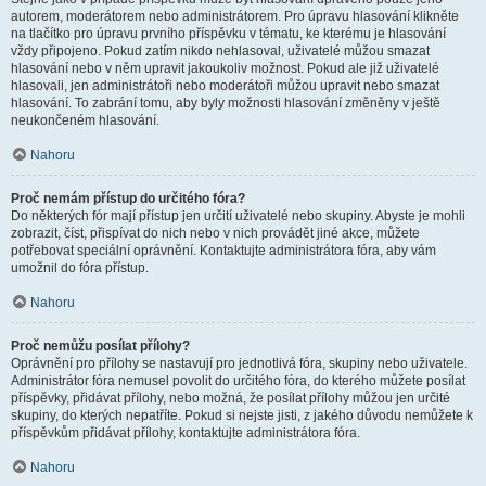
autorem, moderátorem nebo administrátorem. Pro úpravu hlasování klikněte
na tlačítko pro úpravu prvního příspěvku v tématu, ke kterému je hlasování
vždy připojeno. Pokud zatím nikdo nehlasoval, uživatelé můžou smazat
hlasování nebo v něm upravit jakoukoliv možnost. Pokud ale již uživatelé
hlasovali, jen administrátoři nebo moderátoři můžou upravit nebo smazat
hlasování. To zabrání tomu, aby byly možnosti hlasování změněny v ještě
neukončeném hlasování.
Nahoru
Proč nemám přístup do určitého fóra?
Do některých fór mají přístup jen určití uživatelé nebo skupiny. Abyste je mohli
zobrazit, číst, přispívat do nich nebo v nich provádět jiné akce, můžete
potřebovat speciální oprávnění. Kontaktujte administrátora fóra, aby vám
umožnil do fóra přístup.
Nahoru
Proč nemůžu posílat přílohy?
Oprávnění pro přílohy se nastavují pro jednotlivá fóra, skupiny nebo uživatele.
Administrátor fóra nemusel povolit do určitého fóra, do kterého můžete posílat
příspěvky, přidávat přílohy, nebo možná, že posílat přílohy můžou jen určité
skupiny, do kterých nepatříte. Pokud si nejste jisti, z jakého důvodu nemůžete k
příspěvkům přidávat přílohy, kontaktujte administrátora fóra.
Nahoru