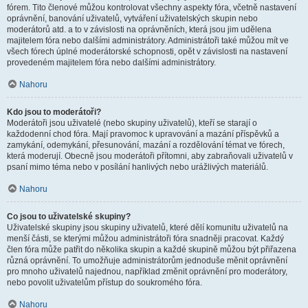
fórem. Tito členové můžou kontrolovat všechny aspekty fóra, včetně nastavení
oprávnění, banování uživatelů, vytváření uživatelských skupin nebo
moderátorů atd. a to v závislosti na oprávněních, která jsou jim udělena
majitelem fóra nebo dalšími administrátory. Administrátoři také můžou mít ve
všech fórech úplné moderátorské schopnosti, opět v závislosti na nastavení
provedeném majitelem fóra nebo dalšími administrátory.
Nahoru
Kdo jsou to moderátoři?
Moderátoři jsou uživatelé (nebo skupiny uživatelů), kteří se starají o
každodenní chod fóra. Mají pravomoc k upravování a mazání příspěvků a
zamykání, odemykání, přesunování, mazání a rozdělování témat ve fórech,
která moderují. Obecně jsou moderátoři přítomni, aby zabraňovali uživatelů v
psaní mimo téma nebo v posílání hanlivých nebo urážlivých materiálů.
Nahoru
Co jsou to uživatelské skupiny?
Uživatelské skupiny jsou skupiny uživatelů, které dělí komunitu uživatelů na
menší části, se kterými můžou administrátoři fóra snadněji pracovat. Každý
člen fóra může patřit do několika skupin a každé skupině můžou být přiřazena
různá oprávnění. To umožňuje administrátorům jednoduše měnit oprávnění
pro mnoho uživatelů najednou, například změnit oprávnění pro moderátory,
nebo povolit uživatelům přístup do soukromého fóra.
Nahoru