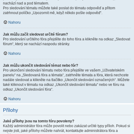
nachází nad a pod tématem.
Pro sledování tématu můžete také poslat do tématu odpověď a přitom
zatrhnout políčko „Upozornit mě, když někdo pošle odpověď“.
Nahoru
Jak můžu začít sledovat určité fórum?
Pro sledování určitého fóra přejděte do toho fóra a klikněte na odkaz „Sledovat
fórum“, který se nachází naspodu stránky.
Nahoru
Jak můžu ukončit sledování témat nebo fór?
Pro ukončení sledování tématu nebo fóra přejděte ve vašem „Uživatelském
panelu“ na „Sledovaná fóra a témata“, zatrhněte témata a fóra, která nechcete
nadále sledovat a klikněte na tlačítko „Ukončit sledování označených“. Můžete
také kliknout v tématu na odkaz „Ukončit sledování tématu“ nebo ve fóru na
odkaz „Ukončit sledování fóra“.
Nahoru
Přílohy
Jaké přílohy jsou na tomto fóru povoleny?
Každý administrátor fóra může povolit nebo zakázat určité typy příloh. Pokud si
nejste jisti, jaké přílohy můžete nahrát, kontaktujte administrátora fóra a