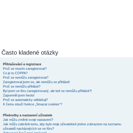
Často kladené otázky
Přihlašování a registrace
Proč se musím zaregistrovat?
Co je to COPPA?
Proč se nemůžu zaregistrovat?
Zaregistroval jsem se, ale nemůžu se přihlásit!
Proč se nemůžu přihlásit?
Byl jsem ve fóru zaregistrovaný, ale teď se nemůžu přihlásit?!
Zapomněl jsem heslo!
Proč se automaticky odhlašuji?
K čemu slouží funkce „Smazat cookies“?
Předvolby a nastavení uživatele
Jak můžu změnit svoje nastavení?
Jak můžu zabránit tomu, aby bylo moje uživatelské jméno zobrazeno na seznamu
uživatelů nacházejících se ve fóru?