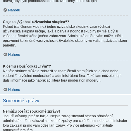
barvu, aby bylo jednodušší identifikovat členy těchto skupin.
Nahoru
Co je to „Výchozí uživatelská skupina“?
Pokud jste členem více než jedné uživatelské skupiny, vaše výchozí
uživatelská skupina určuje, jaká a barva a hodnost skupiny by měla být u
vašeho uživatelského jména zobrazena. Administrátor fóra vám může udělit
oprávnění ke změně vaší výchozí uživatelské skupiny ve vašem „Uživatelském
panelu“.
Nahoru
K čemu slouží odkaz „Tým“?
Na této stránce můžete zobrazit seznam členů starajících se o chod nebo
vedení fóra včetně moderátorů a administrátorů fóra. Také tam můžete najít
další informace jako například, která fóra moderátoři moderují.
Nahoru
Soukromé zprávy
Nemůžu posílat soukromé zprávy!
Jsou tři důvody, proč to tak je. Nejste zaregistrovaní a/nebo přihlášení,
administrátor fóra zakázal soukromé zprávy pro celé fórum, nebo administrátor
fóra zakázal přímo vám odesílání zpráv. Pro více informací kontaktujte
administrátora fóra.