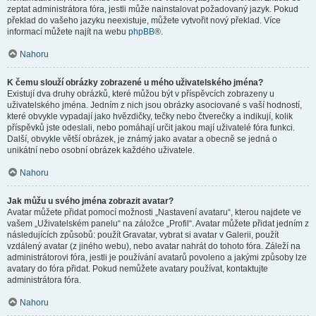
zeptat administrátora fóra, jestli může nainstalovat požadovaný jazyk. Pokud
překlad do vašeho jazyku neexistuje, můžete vytvořit nový překlad. Více
informací můžete najít na webu
phpBB
®.
Nahoru
K čemu slouží obrázky zobrazené u mého uživatelského jména?
Existují dva druhy obrázků, které můžou být v příspěvcích zobrazeny u
uživatelského jména. Jedním z nich jsou obrázky asociované s vaší hodností,
které obvykle vypadají jako hvězdičky, tečky nebo čtverečky a indikují, kolik
příspěvků jste odeslali, nebo pomáhají určit jakou mají uživatelé fóra funkci.
Další, obvykle větší obrázek, je známý jako avatar a obecně se jedná o
unikátní nebo osobní obrázek každého uživatele.
Nahoru
Jak můžu u svého jména zobrazit avatar?
Avatar můžete přidat pomocí možnosti „Nastavení avataru“, kterou najdete ve
vašem „Uživatelském panelu“ na záložce „Profil“. Avatar můžete přidat jedním z
následujících způsobů: použít Gravatar, vybrat si avatar v Galerii, použít
vzdálený avatar (z jiného webu), nebo avatar nahrát do tohoto fóra. Záleží na
administrátorovi fóra, jestli je používání avatarů povoleno a jakými způsoby lze
avatary do fóra přidat. Pokud nemůžete avatary používat, kontaktujte
administrátora fóra.
Nahoru