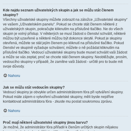
Kde najdu seznam uživatelských skupin a jak se můžu stát členem
skupiny?
Všechny uživatelské skupiny můžete zobrazit na záložce „Uživatelské skupiny“
ve vašem „Uživatelském panelu“. Pokud se chcete stát členem některé z
uživatelských skupin, pokračujte kliknutím na příslušné tlačítko. Ne do všech
skupin je volný přístup. V některých se musí žádost o členství schválit, některé
můžou být uzavřené a některé můžou být dokonce skryté. Pokud je skupiny
otevřená, můžete se stát jejím členem po kliknutí na příslušné tlačítko. Pokud
členství ve skupině vyžaduje schválení, můžete o ně požádat kliknutím na
příslušné tlačítko. Vedoucí uživatelské skupiny bude muset schválit vaši žádost
a může se vás zeptat, proč se chcete stát členem skupiny. Neobtěžujte, prosím,
vedoucího skupiny v případě, že zamítne vaši žádost - určitě pro to bude mít
svoje důvody.
Nahoru
Jak se můžu stát vedoucím skupiny?
Vedoucí skupiny je obvykle určen administrátorem fóra při vytváření skupiny.
Pokud máte zájem o vytvoření uživatelské skupiny, měli byste nejdříve
kontaktovat administrátora fóra - zkuste mu poslat soukromou zprávu.
Nahoru
Proč mají některé uživatelské skupiny jinou barvu?
Je možné, že administrátor fóra přiřadil k členům určitých skupin nějakou