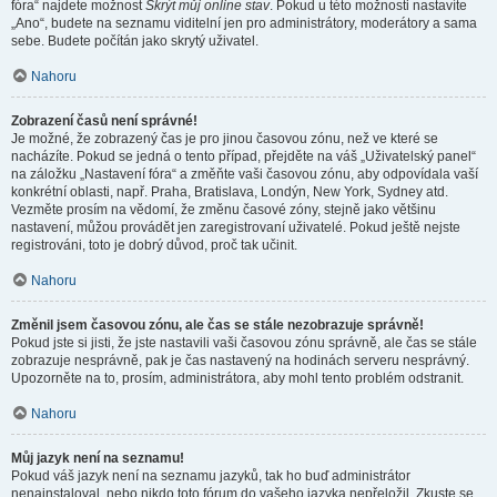
fóra“ najdete možnost
Skrýt můj online stav
. Pokud u této možnosti nastavíte
„Ano“, budete na seznamu viditelní jen pro administrátory, moderátory a sama
sebe. Budete počítán jako skrytý uživatel.
Nahoru
Zobrazení časů není správné!
Je možné, že zobrazený čas je pro jinou časovou zónu, než ve které se
nacházíte. Pokud se jedná o tento případ, přejděte na váš „Uživatelský panel“
na záložku „Nastavení fóra“ a změňte vaši časovou zónu, aby odpovídala vaší
konkrétní oblasti, např. Praha, Bratislava, Londýn, New York, Sydney atd.
Vezměte prosím na vědomí, že změnu časové zóny, stejně jako většinu
nastavení, můžou provádět jen zaregistrovaní uživatelé. Pokud ještě nejste
registrováni, toto je dobrý důvod, proč tak učinit.
Nahoru
Změnil jsem časovou zónu, ale čas se stále nezobrazuje správně!
Pokud jste si jisti, že jste nastavili vaši časovou zónu správně, ale čas se stále
zobrazuje nesprávně, pak je čas nastavený na hodinách serveru nesprávný.
Upozorněte na to, prosím, administrátora, aby mohl tento problém odstranit.
Nahoru
Můj jazyk není na seznamu!
Pokud váš jazyk není na seznamu jazyků, tak ho buď administrátor
nenainstaloval, nebo nikdo toto fórum do vašeho jazyka nepřeložil. Zkuste se