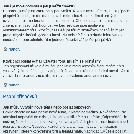
Jaká je moje hodnost a jak ji můžu změnit?
Hodnosti, které jsou zobrazeny pod vaším uživatelským jménem, indikují počet
příspěvků, které jste do fóra odeslali, nebo slouží k identifikaci určitých
uživatelů např. moderátorů a administrátorů. Obecně řečeno, nemůžete sami
změnit znění žádných hodností ve fóru, protože jsou nastaveny
administrátorem fóra. Prosím, nezatěžujte fórum zbytečným přispíváním jen
proto, abyste dosáhli vyšší hodnosti. Na většině fór to nebude tolerováno a
moderátor nebo administrátor jednoduše sníží váš počet příspěvků.
Nahoru
Když chci poslat e-mail uživateli fóra, musím se přihlásit?
Jen registrovaní uživatelé můžou posílat e-maily ostatním členům fóra přes
vestavěný formulář a to jen v případě, že administrátor tuto funkci povolil. Je to
z důvodu zabránění zneužití emailového systému anonymními uživateli.
Nahoru
Psaní příspěvků
Jak můžu vytvořit nové téma nebo poslat odpověď?
Pokud chcete do fóra poslat nové téma, klikněte na tlačítko „Nové téma“. Pro
odeslání odpovědi do existujícího tématu klikněte na tlačítko „Odpovědět“. Je
možné, že se budete muset zaregistrovat a přihlásit předtím, než budete moci
posílat příspěvky. Naspodu každého fóra a tématu můžete najít seznam
oprávnění, které v konkrétním fóru a tématu máte. Například: „Můžete posílat