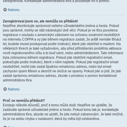
zaregistrovat. Kontaktujte administrátora fóra a požádejte ho o pomoc.
Nahoru
Zaregistroval jsem se, ale nemůžu se přihlásit!
Nejdříve zkontrolujte správnost vašeho uživatelského jména a hesla. Pokud
jsou správné, mohly se stát následující dvě věci. Pokud je ve fóru povolena
registrace v souladu s americkým zákonem na ochranu soukromí nezletilých
na internetu COPPA a vy jste během registrace zadali, že ještě nemáte třináct
let, budete muset postupovat podle instrukcí, které jste obdrželi e-mailem. Na
některých fórech je také vyžadováno, aby před přihlášením proběhla aktivace
nově registrovaného účtu a to buď vámi, nebo administrátorem. Tato informace
byla zobrazena během registrace. Pokud jste obdrželi registrační email,
pokračujte podle instrukcí, které v něm najdete. Pokud jste registrační email
neobdrželi, mohli jste zadat špatnou emailovou adresu, nebo byl email
zachycen spam filtrem a skončil ve složce se spamy. Pokud jste si jistí, že jste
zadali správnou emailovou adresu, zkuste s prosbou o pomoc kontaktovat
administrátora fóra.
Nahoru
Proč se nemůžu přihlásit?
Existuje několik důvodů, proč k tomu může dojít. Nejdříve se ujistěte, že
zadáváte správné uživatelské jméno a heslo. Pokud tomu tak je, kontaktujte
administrátora fóra, abyste se ujistili, že jste nebyli zabanováni. Je také možné,
že je na webu chyba v nastavení, která by měla být odstraněna.