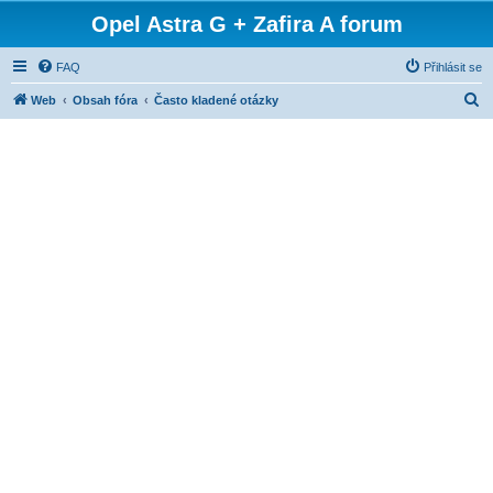
Opel Astra G + Zafira A forum
FAQ
Přihlásit se
H
Web
Obsah fóra
Často kladené otázky
l
e
d
a
t