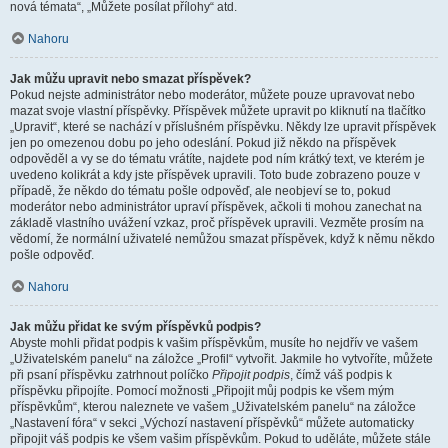
nová témata“, „Můžete posílat přílohy“ atd.
Nahoru
Jak můžu upravit nebo smazat příspěvek?
Pokud nejste administrátor nebo moderátor, můžete pouze upravovat nebo
mazat svoje vlastní příspěvky. Příspěvek můžete upravit po kliknutí na tlačítko
„Upravit“, které se nachází v příslušném příspěvku. Někdy lze upravit příspěvek
jen po omezenou dobu po jeho odeslání. Pokud již někdo na příspěvek
odpověděl a vy se do tématu vrátíte, najdete pod ním krátký text, ve kterém je
uvedeno kolikrát a kdy jste příspěvek upravili. Toto bude zobrazeno pouze v
případě, že někdo do tématu pošle odpověď, ale neobjeví se to, pokud
moderátor nebo administrátor upraví příspěvek, ačkoli ti mohou zanechat na
základě vlastního uvážení vzkaz, proč příspěvek upravili. Vezměte prosím na
vědomí, že normální uživatelé nemůžou smazat příspěvek, když k němu někdo
pošle odpověď.
Nahoru
Jak můžu přidat ke svým příspěvků podpis?
Abyste mohli přidat podpis k vašim příspěvkům, musíte ho nejdřív ve vašem
„Uživatelském panelu“ na záložce „Profil“ vytvořit. Jakmile ho vytvoříte, můžete
při psaní příspěvku zatrhnout políčko
Připojit podpis
, čímž váš podpis k
příspěvku připojíte. Pomocí možnosti „Připojit můj podpis ke všem mým
příspěvkům“, kterou naleznete ve vašem „Uživatelském panelu“ na záložce
„Nastavení fóra“ v sekci „Výchozí nastavení příspěvků“ můžete automaticky
připojit váš podpis ke všem vašim příspěvkům. Pokud to uděláte, můžete stále