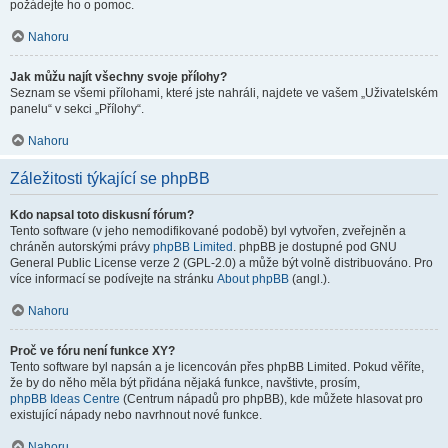
požádejte ho o pomoc.
Nahoru
Jak můžu najít všechny svoje přílohy?
Seznam se všemi přílohami, které jste nahráli, najdete ve vašem „Uživatelském
panelu“ v sekci „Přílohy“.
Nahoru
Záležitosti týkající se phpBB
Kdo napsal toto diskusní fórum?
Tento software (v jeho nemodifikované podobě) byl vytvořen, zveřejněn a
chráněn autorskými právy
phpBB Limited
. phpBB je dostupné pod GNU
General Public License verze 2 (GPL-2.0) a může být volně distribuováno. Pro
více informací se podívejte na stránku
About phpBB
(angl.).
Nahoru
Proč ve fóru není funkce XY?
Tento software byl napsán a je licencován přes phpBB Limited. Pokud věříte,
že by do něho měla být přidána nějaká funkce, navštivte, prosím,
phpBB Ideas Centre
(Centrum nápadů pro phpBB), kde můžete hlasovat pro
existující nápady nebo navrhnout nové funkce.
Nahoru