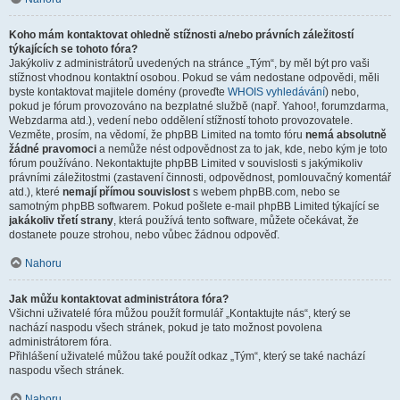
Koho mám kontaktovat ohledně stížnosti a/nebo právních záležitostí
týkajících se tohoto fóra?
Jakýkoliv z administrátorů uvedených na stránce „Tým“, by měl být pro vaši
stížnost vhodnou kontaktní osobou. Pokud se vám nedostane odpovědi, měli
byste kontaktovat majitele domény (proveďte
WHOIS vyhledávání
) nebo,
pokud je fórum provozováno na bezplatné službě (např. Yahoo!, forumzdarma,
Webzdarma atd.), vedení nebo oddělení stížností tohoto provozovatele.
Vezměte, prosím, na vědomí, že phpBB Limited na tomto fóru
nemá absolutně
žádné pravomoci
a nemůže nést odpovědnost za to jak, kde, nebo kým je toto
fórum používáno. Nekontaktujte phpBB Limited v souvislosti s jakýmikoliv
právními záležitostmi (zastavení činnosti, odpovědnost, pomlouvačný komentář
atd.), které
nemají přímou souvislost
s webem phpBB.com, nebo se
samotným phpBB softwarem. Pokud pošlete e-mail phpBB Limited týkající se
jakákoliv třetí strany
, která používá tento software, můžete očekávat, že
dostanete pouze strohou, nebo vůbec žádnou odpověď.
Nahoru
Jak můžu kontaktovat administrátora fóra?
Všichni uživatelé fóra můžou použít formulář „Kontaktujte nás“, který se
nachází naspodu všech stránek, pokud je tato možnost povolena
administrátorem fóra.
Přihlášení uživatelé můžou také použít odkaz „Tým“, který se také nachází
naspodu všech stránek.
Nahoru