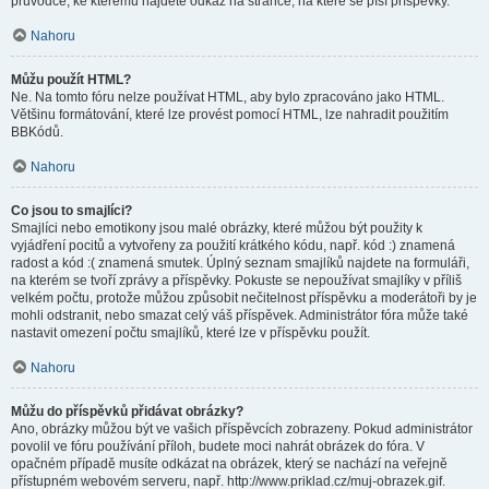
průvodce, ke kterému najdete odkaz na stránce, na které se píší příspěvky.
Nahoru
Můžu použít HTML?
Ne. Na tomto fóru nelze používat HTML, aby bylo zpracováno jako HTML.
Většinu formátování, které lze provést pomocí HTML, lze nahradit použitím
BBKódů.
Nahoru
Co jsou to smajlíci?
Smajlíci nebo emotikony jsou malé obrázky, které můžou být použity k
vyjádření pocitů a vytvořeny za použití krátkého kódu, např. kód :) znamená
radost a kód :( znamená smutek. Úplný seznam smajlíků najdete na formuláři,
na kterém se tvoří zprávy a příspěvky. Pokuste se nepoužívat smajlíky v příliš
velkém počtu, protože můžou způsobit nečitelnost příspěvku a moderátoři by je
mohli odstranit, nebo smazat celý váš příspěvek. Administrátor fóra může také
nastavit omezení počtu smajlíků, které lze v příspěvku použít.
Nahoru
Můžu do příspěvků přidávat obrázky?
Ano, obrázky můžou být ve vašich příspěvcích zobrazeny. Pokud administrátor
povolil ve fóru používání příloh, budete moci nahrát obrázek do fóra. V
opačném případě musíte odkázat na obrázek, který se nachází na veřejně
přístupném webovém serveru, např. http://www.priklad.cz/muj-obrazek.gif.