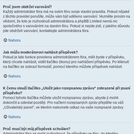
Proč jsem obdržel varování?
Každý administrátor fóra má na svém fóru svoje vlastní pravidla. Pokud nějaké
z těchto pravidel porušíte, může vám být uděleno varování. Vezměte prosím na
vědomí, že toto je rozhodnutí administrátora a phpBB Limited nemá nic
společného s varováními na daném fóru. Pokud si nejste jisti, z jakého důvodu
jste obdrželi varování, kontaktujte administrátora fóra.
Nahoru
Jak můžu moderátorovi nahlásit příspěvek?
Pokud je tato funkce povolena administrátorem fóra, měli byste v příspěvku,
který chcete nahlásit, vidět tlačítko (ikonu) pro nahlášení příspěvku. Po kliknutí
na tlačítko se zobrazí formulář, pomocí kterého můžete příspěvek nahlásit.
Nahoru
K čemu slouží tlačítko „Uložit jako rozepsanou zprávu“ zobrazené při psaní
příspěvku?
Pomocí tohoto tlačítka můžete uložit rozepsanou zprávu, abyste ji mohli
dokončit a odeslat později. Pro načtení rozepsaných zpráv přejděte na váš
„Uživatelský panel“, ve kterém naleznete odkaz na vaše rozepsané zprávy.
Nahoru
Proč musí být můj příspěvek schválen?
Administrátor fóra se mohl rozhodnout, že příspěvky ve fóru, do kterého