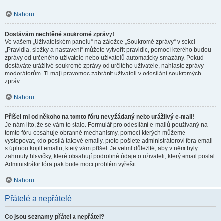
Nahoru
Dostávám nechtěné soukromé zprávy!
Ve vašem „Uživatelském panelu“ na záložce „Soukromé zprávy“ v sekci
„Pravidla, složky a nastavení“ můžete vytvořit pravidlo, pomocí kterého budou
zprávy od určeného uživatele nebo uživatelů automaticky smazány. Pokud
dostáváte urážlivé soukromé zprávy od určitého uživatele, nahlaste zprávy
moderátorům. Ti mají pravomoc zabránit uživateli v odesílání soukromých
zpráv.
Nahoru
Přišel mi od někoho na tomto fóru nevyžádaný nebo urážlivý e-mail!
Je nám líto, že se vám to stalo. Formulář pro odesílání e-mailů používaný na
tomto fóru obsahuje obranné mechanismy, pomocí kterých můžeme
vystopovat, kdo posílá takové emaily, proto pošlete administrátorovi fóra email
s úplnou kopií emailu, který vám přišel. Je velmi důležité, aby v něm byly
zahrnuty hlavičky, které obsahují podrobné údaje o uživateli, který email poslal.
Administrátor fóra pak bude moci problém vyřešit.
Nahoru
Přátelé a nepřátelé
Co jsou seznamy přátel a nepřátel?