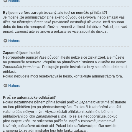
Nahoru
Byl jsem ve fóru zaregistrovaný, ale teď se nemůžu přihlásit?!
Je možné, že administrátor z nějakého důvodu deaktivoval nebo smazal váš
účet. Na některých fórech také pravidelně odstraňují uživatele, kteří dlouhou
dobu do fóra nic nenapsali, čímž se zmenší velikost databáze. Pokud je to váš
případ, zaregistrujte se znovu a pokuste se více zapojit do diskuzí.
Nahoru
Zapomněl jsem heslo!
Nepropadejte panice! Vaše původní heslo nelze sice získat zpět, ale můžete
ho jednoduše resetovat. Přejděte na přihlašovací stránku a klikněte na odkaz
Zapomněl/a jsem heslo
. Postupujte podle instrukcí a brzy se opět budete moci
přihlásit.
Pokud nebudete moci resetovat vaše heslo, kontaktujte administrátora fóra.
Nahoru
Proč se automaticky odhlašuji?
Pokud nezatrhnete během přihlašování políčko
Zapamatovat si mě
zůstanete
na fóru přihlášen jen po přednastavený čas. To slouží k zabránění zneužití
vašeho účtu někým jiným. Abyste zůstali přihlášeni, zatrhněte během
přihlašování políčko
Zapamatovat si mě
. To se ale nedoporučuje, pokud
přistupujete k fóru ze sdíleného počítače, např. v knihovně, internetové
kavárně, počítačové učebně atd. Pokud toto zaškrtávací políčko nevidíte,
znamená to, že administrátor fóra tuto funkci zakázal.