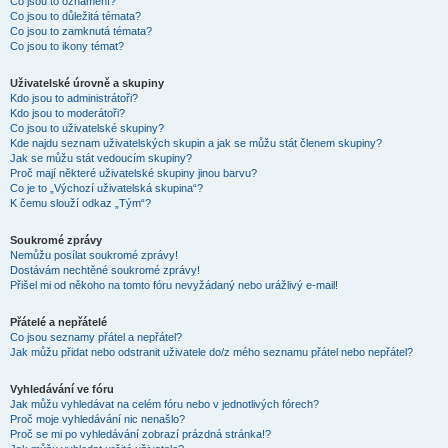
Co jsou to oznámení?
Co jsou to důležitá témata?
Co jsou to zamknutá témata?
Co jsou to ikony témat?
Uživatelské úrovně a skupiny
Kdo jsou to administrátoři?
Kdo jsou to moderátoři?
Co jsou to uživatelské skupiny?
Kde najdu seznam uživatelských skupin a jak se můžu stát členem skupiny?
Jak se můžu stát vedoucím skupiny?
Proč mají některé uživatelské skupiny jinou barvu?
Co je to „Výchozí uživatelská skupina“?
K čemu slouží odkaz „Tým“?
Soukromé zprávy
Nemůžu posílat soukromé zprávy!
Dostávám nechtěné soukromé zprávy!
Přišel mi od někoho na tomto fóru nevyžádaný nebo urážlivý e-mail!
Přátelé a nepřátelé
Co jsou seznamy přátel a nepřátel?
Jak můžu přidat nebo odstranit uživatele do/z mého seznamu přátel nebo nepřátel?
Vyhledávání ve fóru
Jak můžu vyhledávat na celém fóru nebo v jednotlivých fórech?
Proč moje vyhledávání nic nenašlo?
Proč se mi po vyhledávání zobrazí prázdná stránka!?