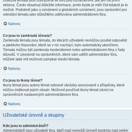
Důležitá témata jsou zobrazena ve fóru pod oznámeními, ale jen na první
stránce. Často obsahují důležité informace, proto byste je měli číst kdykoli je to
možné. Podobně jako u oznámení a globálních oznámení, jsou oprávnění pro
odeslání tématu jako důležitého udělována administrátorem fóra.
Nahoru
Co jsou to zamknutá témata?
Zamknutá témata jsou témata, do kterých uživatelé nemůžou posílat odpovědi
a jakékoliv hlasování, které se v nic nachází, bylo automaticky ukončeno.
Témata můžou být zamknuta moderátorem nebo administrátorem fóra z řady
důvodů. V závislosti na oprávněních, které vám udělil administrátor fóra,
můžete také mít možnost zamykat vlastní témata.
Nahoru
Co jsou to ikony témat?
Ikony témat jsou autory témat vybrané obrázky asociované s příspěvky, které
můžou indikovat jejich obsah. Možnost používat ikony témat závisí na
oprávněních nastavených administrátorem fóra.
Nahoru
Uživatelské úrovně a skupiny
Kdo jsou to administrátoři?
Administrátoři jsou uživatelé fóra, kteří mají nejvyšší úroveň kontroly nad celým