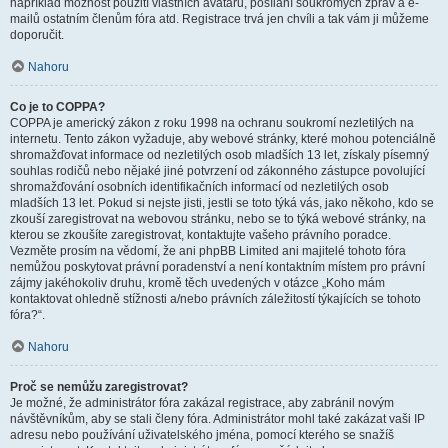
například možnost použití vlastních avatarů, posílání soukromých zpráv a e-
mailů ostatním členům fóra atd. Registrace trvá jen chvíli a tak vám ji můžeme
doporučit.
Nahoru
Co je to COPPA?
COPPA je americký zákon z roku 1998 na ochranu soukromí nezletilých na
internetu. Tento zákon vyžaduje, aby webové stránky, které mohou potenciálně
shromažďovat informace od nezletilých osob mladších 13 let, získaly písemný
souhlas rodičů nebo nějaké jiné potvrzení od zákonného zástupce povolující
shromažďování osobních identifikačních informací od nezletilých osob
mladších 13 let. Pokud si nejste jisti, jestli se toto týká vás, jako někoho, kdo se
zkouší zaregistrovat na webovou stránku, nebo se to týká webové stránky, na
kterou se zkoušíte zaregistrovat, kontaktujte vašeho právního poradce.
Vezměte prosím na vědomí, že ani phpBB Limited ani majitelé tohoto fóra
nemůžou poskytovat právní poradenství a není kontaktním místem pro právní
zájmy jakéhokoliv druhu, kromě těch uvedených v otázce „Koho mám
kontaktovat ohledně stížnosti a/nebo právních záležitostí týkajících se tohoto
fóra?“.
Nahoru
Proč se nemůžu zaregistrovat?
Je možné, že administrátor fóra zakázal registrace, aby zabránil novým
návštěvníkům, aby se stali členy fóra. Administrátor mohl také zakázat vaši IP
adresu nebo používání uživatelského jména, pomocí kterého se snažíš