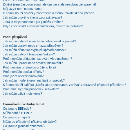
Zobrazení časů není správné!
Změnil jsem časovou zónu, ale čas se stále nezobrazuje správně!
Můj jazyk není na seznamu!
K čemu slouží obrázky zobrazené u mého uživatelského jména?
Jak můžu u svého jména zobrazit avatar?
Jaká je moje hodnost a jak ji můžu změnit?
Když chci poslat e-mail uživateli fóra, musím se přihlásit?
Psaní příspěvků
Jak můžu vytvořit nové téma nebo poslat odpověď?
Jak můžu upravit nebo smazat příspěvek?
Jak můžu přidat ke svým příspěvků podpis?
Jak můžu vytvořit hlasování/anketu?
Proč nemůžu přidat do hlasování více možností?
Jak můžu upravit nebo smazat hlasování?
Proč nemám přístup do určitého fóra?
Proč nemůžu posílat přílohy?
Proč jsem obdržel varování?
Jak můžu moderátorovi nahlásit příspěvek?
K čemu slouží tlačítko „Uložit jako rozepsanou zprávu“ zobrazené při psaní příspěvku?
Proč musí být můj příspěvek schválen?
Jak můžu oživit moje téma?
Formátování a druhy témat
Co jsou to BBKódy?
Můžu použít HTML?
Co jsou to smajlíci?
Můžu do příspěvků přidávat obrázky?
Co jsou to globální oznámení?