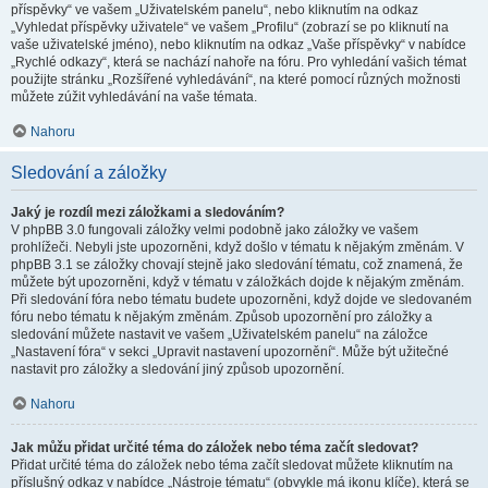
příspěvky“ ve vašem „Uživatelském panelu“, nebo kliknutím na odkaz
„Vyhledat příspěvky uživatele“ ve vašem „Profilu“ (zobrazí se po kliknutí na
vaše uživatelské jméno), nebo kliknutím na odkaz „Vaše příspěvky“ v nabídce
„Rychlé odkazy“, která se nachází nahoře na fóru. Pro vyhledání vašich témat
použijte stránku „Rozšířené vyhledávání“, na které pomocí různých možnosti
můžete zúžit vyhledávání na vaše témata.
Nahoru
Sledování a záložky
Jaký je rozdíl mezi záložkami a sledováním?
V phpBB 3.0 fungovali záložky velmi podobně jako záložky ve vašem
prohlížeči. Nebyli jste upozorněni, když došlo v tématu k nějakým změnám. V
phpBB 3.1 se záložky chovají stejně jako sledování tématu, což znamená, že
můžete být upozorněni, když v tématu v záložkách dojde k nějakým změnám.
Při sledování fóra nebo tématu budete upozorněni, když dojde ve sledovaném
fóru nebo tématu k nějakým změnám. Způsob upozornění pro záložky a
sledování můžete nastavit ve vašem „Uživatelském panelu“ na záložce
„Nastavení fóra“ v sekci „Upravit nastavení upozornění“. Může být užitečné
nastavit pro záložky a sledování jiný způsob upozornění.
Nahoru
Jak můžu přidat určité téma do záložek nebo téma začít sledovat?
Přidat určité téma do záložek nebo téma začít sledovat můžete kliknutím na
příslušný odkaz v nabídce „Nástroje tématu“ (obvykle má ikonu klíče), která se