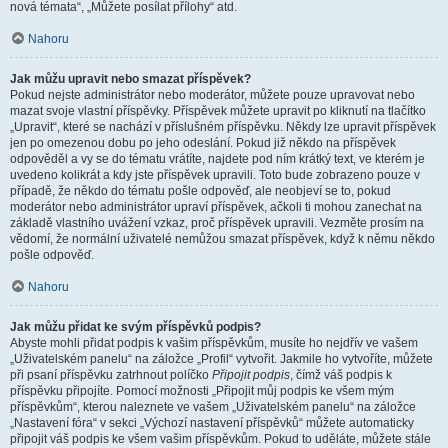
nová témata“, „Můžete posílat přílohy“ atd.
Nahoru
Jak můžu upravit nebo smazat příspěvek?
Pokud nejste administrátor nebo moderátor, můžete pouze upravovat nebo
mazat svoje vlastní příspěvky. Příspěvek můžete upravit po kliknutí na tlačítko
„Upravit“, které se nachází v příslušném příspěvku. Někdy lze upravit příspěvek
jen po omezenou dobu po jeho odeslání. Pokud již někdo na příspěvek
odpověděl a vy se do tématu vrátíte, najdete pod ním krátký text, ve kterém je
uvedeno kolikrát a kdy jste příspěvek upravili. Toto bude zobrazeno pouze v
případě, že někdo do tématu pošle odpověď, ale neobjeví se to, pokud
moderátor nebo administrátor upraví příspěvek, ačkoli ti mohou zanechat na
základě vlastního uvážení vzkaz, proč příspěvek upravili. Vezměte prosím na
vědomí, že normální uživatelé nemůžou smazat příspěvek, když k němu někdo
pošle odpověď.
Nahoru
Jak můžu přidat ke svým příspěvků podpis?
Abyste mohli přidat podpis k vašim příspěvkům, musíte ho nejdřív ve vašem
„Uživatelském panelu“ na záložce „Profil“ vytvořit. Jakmile ho vytvoříte, můžete
při psaní příspěvku zatrhnout políčko
Připojit podpis
, čímž váš podpis k
příspěvku připojíte. Pomocí možnosti „Připojit můj podpis ke všem mým
příspěvkům“, kterou naleznete ve vašem „Uživatelském panelu“ na záložce
„Nastavení fóra“ v sekci „Výchozí nastavení příspěvků“ můžete automaticky
připojit váš podpis ke všem vašim příspěvkům. Pokud to uděláte, můžete stále