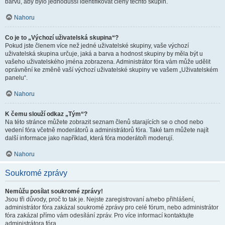
barvu, aby bylo jednodušší identifikovat členy těchto skupin.
Nahoru
Co je to „Výchozí uživatelská skupina“?
Pokud jste členem více než jedné uživatelské skupiny, vaše výchozí
uživatelská skupina určuje, jaká a barva a hodnost skupiny by měla být u
vašeho uživatelského jména zobrazena. Administrátor fóra vám může udělit
oprávnění ke změně vaší výchozí uživatelské skupiny ve vašem „Uživatelském
panelu“.
Nahoru
K čemu slouží odkaz „Tým“?
Na této stránce můžete zobrazit seznam členů starajících se o chod nebo
vedení fóra včetně moderátorů a administrátorů fóra. Také tam můžete najít
další informace jako například, která fóra moderátoři moderují.
Nahoru
Soukromé zprávy
Nemůžu posílat soukromé zprávy!
Jsou tři důvody, proč to tak je. Nejste zaregistrovaní a/nebo přihlášení,
administrátor fóra zakázal soukromé zprávy pro celé fórum, nebo administrátor
fóra zakázal přímo vám odesílání zpráv. Pro více informací kontaktujte
administrátora fóra.