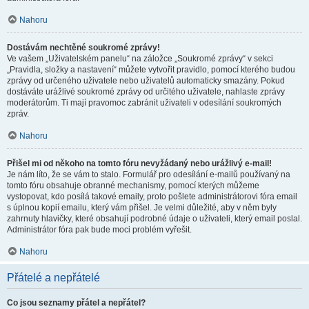
Nahoru
Dostávám nechtěné soukromé zprávy!
Ve vašem „Uživatelském panelu“ na záložce „Soukromé zprávy“ v sekci
„Pravidla, složky a nastavení“ můžete vytvořit pravidlo, pomocí kterého budou
zprávy od určeného uživatele nebo uživatelů automaticky smazány. Pokud
dostáváte urážlivé soukromé zprávy od určitého uživatele, nahlaste zprávy
moderátorům. Ti mají pravomoc zabránit uživateli v odesílání soukromých
zpráv.
Nahoru
Přišel mi od někoho na tomto fóru nevyžádaný nebo urážlivý e-mail!
Je nám líto, že se vám to stalo. Formulář pro odesílání e-mailů používaný na
tomto fóru obsahuje obranné mechanismy, pomocí kterých můžeme
vystopovat, kdo posílá takové emaily, proto pošlete administrátorovi fóra email
s úplnou kopií emailu, který vám přišel. Je velmi důležité, aby v něm byly
zahrnuty hlavičky, které obsahují podrobné údaje o uživateli, který email poslal.
Administrátor fóra pak bude moci problém vyřešit.
Nahoru
Přátelé a nepřátelé
Co jsou seznamy přátel a nepřátel?