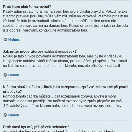
Proč jsem obdržel varování?
Každý administrátor fóra má na svém fóru svoje vlastní pravidla. Pokud nějaké
z těchto pravidel porušíte, může vám být uděleno varování. Vezměte prosím na
vědomí, že toto je rozhodnutí administrátora a phpBB Limited nemá nic
společného s varováními na daném fóru. Pokud si nejste jisti, z jakého důvodu
jste obdrželi varování, kontaktujte administrátora fóra.
Nahoru
Jak můžu moderátorovi nahlásit příspěvek?
Pokud je tato funkce povolena administrátorem fóra, měli byste v příspěvku,
který chcete nahlásit, vidět tlačítko (ikonu) pro nahlášení příspěvku. Po kliknutí
na tlačítko se zobrazí formulář, pomocí kterého můžete příspěvek nahlásit.
Nahoru
K čemu slouží tlačítko „Uložit jako rozepsanou zprávu“ zobrazené při psaní
příspěvku?
Pomocí tohoto tlačítka můžete uložit rozepsanou zprávu, abyste ji mohli
dokončit a odeslat později. Pro načtení rozepsaných zpráv přejděte na váš
„Uživatelský panel“, ve kterém naleznete odkaz na vaše rozepsané zprávy.
Nahoru
Proč musí být můj příspěvek schválen?
Administrátor fóra se mohl rozhodnout, že příspěvky ve fóru, do kterého