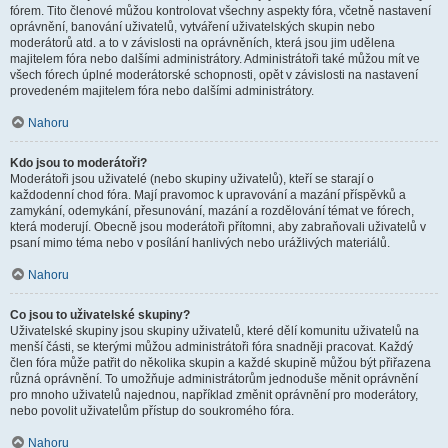
fórem. Tito členové můžou kontrolovat všechny aspekty fóra, včetně nastavení
oprávnění, banování uživatelů, vytváření uživatelských skupin nebo
moderátorů atd. a to v závislosti na oprávněních, která jsou jim udělena
majitelem fóra nebo dalšími administrátory. Administrátoři také můžou mít ve
všech fórech úplné moderátorské schopnosti, opět v závislosti na nastavení
provedeném majitelem fóra nebo dalšími administrátory.
Nahoru
Kdo jsou to moderátoři?
Moderátoři jsou uživatelé (nebo skupiny uživatelů), kteří se starají o
každodenní chod fóra. Mají pravomoc k upravování a mazání příspěvků a
zamykání, odemykání, přesunování, mazání a rozdělování témat ve fórech,
která moderují. Obecně jsou moderátoři přítomni, aby zabraňovali uživatelů v
psaní mimo téma nebo v posílání hanlivých nebo urážlivých materiálů.
Nahoru
Co jsou to uživatelské skupiny?
Uživatelské skupiny jsou skupiny uživatelů, které dělí komunitu uživatelů na
menší části, se kterými můžou administrátoři fóra snadněji pracovat. Každý
člen fóra může patřit do několika skupin a každé skupině můžou být přiřazena
různá oprávnění. To umožňuje administrátorům jednoduše měnit oprávnění
pro mnoho uživatelů najednou, například změnit oprávnění pro moderátory,
nebo povolit uživatelům přístup do soukromého fóra.
Nahoru