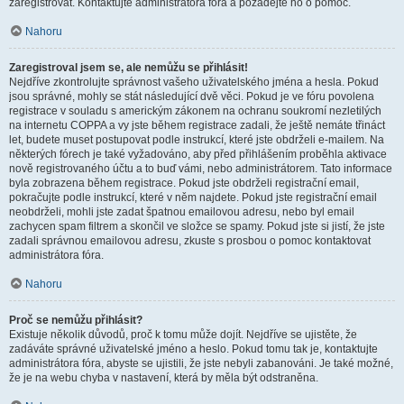
zaregistrovat. Kontaktujte administrátora fóra a požádejte ho o pomoc.
Nahoru
Zaregistroval jsem se, ale nemůžu se přihlásit!
Nejdříve zkontrolujte správnost vašeho uživatelského jména a hesla. Pokud
jsou správné, mohly se stát následující dvě věci. Pokud je ve fóru povolena
registrace v souladu s americkým zákonem na ochranu soukromí nezletilých
na internetu COPPA a vy jste během registrace zadali, že ještě nemáte třináct
let, budete muset postupovat podle instrukcí, které jste obdrželi e-mailem. Na
některých fórech je také vyžadováno, aby před přihlášením proběhla aktivace
nově registrovaného účtu a to buď vámi, nebo administrátorem. Tato informace
byla zobrazena během registrace. Pokud jste obdrželi registrační email,
pokračujte podle instrukcí, které v něm najdete. Pokud jste registrační email
neobdrželi, mohli jste zadat špatnou emailovou adresu, nebo byl email
zachycen spam filtrem a skončil ve složce se spamy. Pokud jste si jistí, že jste
zadali správnou emailovou adresu, zkuste s prosbou o pomoc kontaktovat
administrátora fóra.
Nahoru
Proč se nemůžu přihlásit?
Existuje několik důvodů, proč k tomu může dojít. Nejdříve se ujistěte, že
zadáváte správné uživatelské jméno a heslo. Pokud tomu tak je, kontaktujte
administrátora fóra, abyste se ujistili, že jste nebyli zabanováni. Je také možné,
že je na webu chyba v nastavení, která by měla být odstraněna.