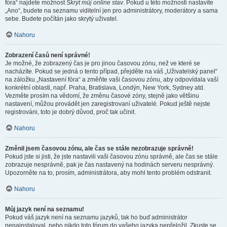
fóra“ najdete možnost
Skrýt můj online stav
. Pokud u této možnosti nastavíte
„Ano“, budete na seznamu viditelní jen pro administrátory, moderátory a sama
sebe. Budete počítán jako skrytý uživatel.
Nahoru
Zobrazení časů není správné!
Je možné, že zobrazený čas je pro jinou časovou zónu, než ve které se
nacházíte. Pokud se jedná o tento případ, přejděte na váš „Uživatelský panel“
na záložku „Nastavení fóra“ a změňte vaši časovou zónu, aby odpovídala vaší
konkrétní oblasti, např. Praha, Bratislava, Londýn, New York, Sydney atd.
Vezměte prosím na vědomí, že změnu časové zóny, stejně jako většinu
nastavení, můžou provádět jen zaregistrovaní uživatelé. Pokud ještě nejste
registrováni, toto je dobrý důvod, proč tak učinit.
Nahoru
Změnil jsem časovou zónu, ale čas se stále nezobrazuje správně!
Pokud jste si jisti, že jste nastavili vaši časovou zónu správně, ale čas se stále
zobrazuje nesprávně, pak je čas nastavený na hodinách serveru nesprávný.
Upozorněte na to, prosím, administrátora, aby mohl tento problém odstranit.
Nahoru
Můj jazyk není na seznamu!
Pokud váš jazyk není na seznamu jazyků, tak ho buď administrátor
nenainstaloval, nebo nikdo toto fórum do vašeho jazyka nepřeložil. Zkuste se