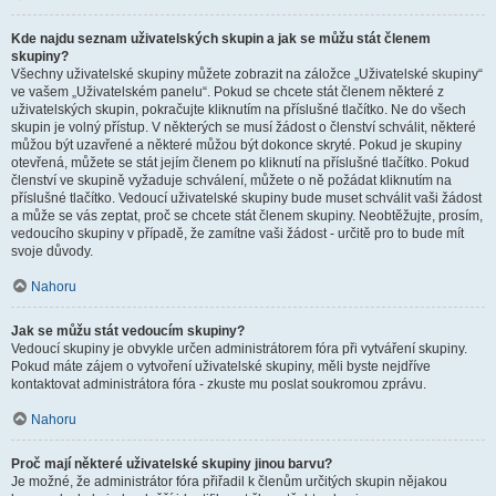
Kde najdu seznam uživatelských skupin a jak se můžu stát členem
skupiny?
Všechny uživatelské skupiny můžete zobrazit na záložce „Uživatelské skupiny“
ve vašem „Uživatelském panelu“. Pokud se chcete stát členem některé z
uživatelských skupin, pokračujte kliknutím na příslušné tlačítko. Ne do všech
skupin je volný přístup. V některých se musí žádost o členství schválit, některé
můžou být uzavřené a některé můžou být dokonce skryté. Pokud je skupiny
otevřená, můžete se stát jejím členem po kliknutí na příslušné tlačítko. Pokud
členství ve skupině vyžaduje schválení, můžete o ně požádat kliknutím na
příslušné tlačítko. Vedoucí uživatelské skupiny bude muset schválit vaši žádost
a může se vás zeptat, proč se chcete stát členem skupiny. Neobtěžujte, prosím,
vedoucího skupiny v případě, že zamítne vaši žádost - určitě pro to bude mít
svoje důvody.
Nahoru
Jak se můžu stát vedoucím skupiny?
Vedoucí skupiny je obvykle určen administrátorem fóra při vytváření skupiny.
Pokud máte zájem o vytvoření uživatelské skupiny, měli byste nejdříve
kontaktovat administrátora fóra - zkuste mu poslat soukromou zprávu.
Nahoru
Proč mají některé uživatelské skupiny jinou barvu?
Je možné, že administrátor fóra přiřadil k členům určitých skupin nějakou