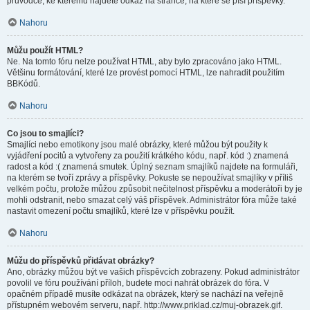
průvodce, ke kterému najdete odkaz na stránce, na které se píší příspěvky.
Nahoru
Můžu použít HTML?
Ne. Na tomto fóru nelze používat HTML, aby bylo zpracováno jako HTML.
Většinu formátování, které lze provést pomocí HTML, lze nahradit použitím
BBKódů.
Nahoru
Co jsou to smajlíci?
Smajlíci nebo emotikony jsou malé obrázky, které můžou být použity k
vyjádření pocitů a vytvořeny za použití krátkého kódu, např. kód :) znamená
radost a kód :( znamená smutek. Úplný seznam smajlíků najdete na formuláři,
na kterém se tvoří zprávy a příspěvky. Pokuste se nepoužívat smajlíky v příliš
velkém počtu, protože můžou způsobit nečitelnost příspěvku a moderátoři by je
mohli odstranit, nebo smazat celý váš příspěvek. Administrátor fóra může také
nastavit omezení počtu smajlíků, které lze v příspěvku použít.
Nahoru
Můžu do příspěvků přidávat obrázky?
Ano, obrázky můžou být ve vašich příspěvcích zobrazeny. Pokud administrátor
povolil ve fóru používání příloh, budete moci nahrát obrázek do fóra. V
opačném případě musíte odkázat na obrázek, který se nachází na veřejně
přístupném webovém serveru, např. http://www.priklad.cz/muj-obrazek.gif.