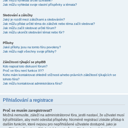
Jak můžu vyhledat určité uživatele?
Jak můžu vyhledat svoje vlastní příspěvky a témata?
Sledování a záložky
Jaký je rozdíl mezi záložkami a sledováním?
Jak můžu přidat určité téma do záložek nebo téma začít sledovat?
Jak můžu začít sledovat určité fórum?
Jak můžu ukončit sledování témat nebo fór?
Přílohy
Jaké přílohy jsou na tomto fóru povoleny?
Jak můžu najít všechny svoje přílohy?
Záležitosti týkající se phpBB
Kdo napsal toto diskusní fórum?
Proč ve fóru není funkce XY?
Koho mám kontaktovat ohledně stížnosti a/nebo právních záležitostí týkajících se
tohoto fóra?
Jak můžu kontaktovat administrátora fóra?
Přihlašování a registrace
Proč se musím zaregistrovat?
Možná nemusíte, záleží na administrátorovi fóra, jestli nastaví, že uživatel musí
být přihlášen, aby mohl odesílat příspěvky. Nicméně registrací získáte přístup k
dalším funkcím, které nejsou pro nepřihlášené uživatele dostupné, jako je