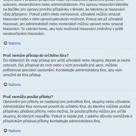
autorem, moderátorem nebo administrátorem. Pro úpravu hlasování klikněte
na tlačítko pro úpravu prvního příspěvku v tématu, ke kterému je hlasování
vždy připojeno. Pokud zatím nikdo nehlasoval, uživatelé můžou smazat
hlasování nebo v něm upravit jakoukoliv možnost. Pokud ale již uživatelé
hlasovali, jen administrátoři nebo moderátoři můžou upravit nebo smazat
hlasování. To zabrání tomu, aby byly možnosti hlasování změněny v ještě
neukončeném hlasování.
Nahoru
Proč nemám přístup do určitého fóra?
Do některých fór mají přístup jen určití uživatelé nebo skupiny. Abyste je mohli
zobrazit, číst, přispívat do nich nebo v nich provádět jiné akce, můžete
potřebovat speciální oprávnění. Kontaktujte administrátora fóra, aby vám
umožnil do fóra přístup.
Nahoru
Proč nemůžu posílat přílohy?
Oprávnění pro přílohy se nastavují pro jednotlivá fóra, skupiny nebo uživatele.
Administrátor fóra nemusel povolit do určitého fóra, do kterého můžete posílat
příspěvky, přidávat přílohy, nebo možná, že posílat přílohy můžou jen určité
skupiny, do kterých nepatříte. Pokud si nejste jisti, z jakého důvodu nemůžete k
příspěvkům přidávat přílohy, kontaktujte administrátora fóra.
Nahoru