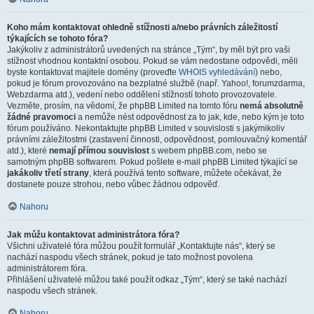
Koho mám kontaktovat ohledně stížnosti a/nebo právních záležitostí
týkajících se tohoto fóra?
Jakýkoliv z administrátorů uvedených na stránce „Tým“, by měl být pro vaši
stížnost vhodnou kontaktní osobou. Pokud se vám nedostane odpovědi, měli
byste kontaktovat majitele domény (proveďte
WHOIS vyhledávání
) nebo,
pokud je fórum provozováno na bezplatné službě (např. Yahoo!, forumzdarma,
Webzdarma atd.), vedení nebo oddělení stížností tohoto provozovatele.
Vezměte, prosím, na vědomí, že phpBB Limited na tomto fóru
nemá absolutně
žádné pravomoci
a nemůže nést odpovědnost za to jak, kde, nebo kým je toto
fórum používáno. Nekontaktujte phpBB Limited v souvislosti s jakýmikoliv
právními záležitostmi (zastavení činnosti, odpovědnost, pomlouvačný komentář
atd.), které
nemají přímou souvislost
s webem phpBB.com, nebo se
samotným phpBB softwarem. Pokud pošlete e-mail phpBB Limited týkající se
jakákoliv třetí strany
, která používá tento software, můžete očekávat, že
dostanete pouze strohou, nebo vůbec žádnou odpověď.
Nahoru
Jak můžu kontaktovat administrátora fóra?
Všichni uživatelé fóra můžou použít formulář „Kontaktujte nás“, který se
nachází naspodu všech stránek, pokud je tato možnost povolena
administrátorem fóra.
Přihlášení uživatelé můžou také použít odkaz „Tým“, který se také nachází
naspodu všech stránek.
Nahoru