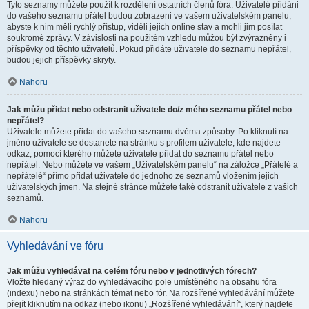
Tyto seznamy můžete použít k rozdělení ostatních členů fóra. Uživatelé přidáni
do vašeho seznamu přátel budou zobrazeni ve vašem uživatelském panelu,
abyste k nim měli rychlý přístup, viděli jejich online stav a mohli jim posílat
soukromé zprávy. V závislosti na použitém vzhledu můžou být zvýrazněny i
příspěvky od těchto uživatelů. Pokud přidáte uživatele do seznamu nepřátel,
budou jejich příspěvky skryty.
Nahoru
Jak můžu přidat nebo odstranit uživatele do/z mého seznamu přátel nebo
nepřátel?
Uživatele můžete přidat do vašeho seznamu dvěma způsoby. Po kliknutí na
jméno uživatele se dostanete na stránku s profilem uživatele, kde najdete
odkaz, pomocí kterého můžete uživatele přidat do seznamu přátel nebo
nepřátel. Nebo můžete ve vašem „Uživatelském panelu“ na záložce „Přátelé a
nepřátelé“ přímo přidat uživatele do jednoho ze seznamů vložením jejich
uživatelských jmen. Na stejné stránce můžete také odstranit uživatele z vašich
seznamů.
Nahoru
Vyhledávání ve fóru
Jak můžu vyhledávat na celém fóru nebo v jednotlivých fórech?
Vložte hledaný výraz do vyhledávacího pole umístěného na obsahu fóra
(indexu) nebo na stránkách témat nebo fór. Na rozšířené vyhledávání můžete
přejít kliknutím na odkaz (nebo ikonu) „Rozšířené vyhledávání“, který najdete