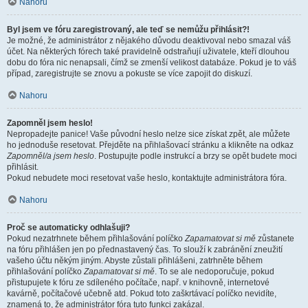
Nahoru
Byl jsem ve fóru zaregistrovaný, ale teď se nemůžu přihlásit?!
Je možné, že administrátor z nějakého důvodu deaktivoval nebo smazal váš
účet. Na některých fórech také pravidelně odstraňují uživatele, kteří dlouhou
dobu do fóra nic nenapsali, čímž se zmenší velikost databáze. Pokud je to váš
případ, zaregistrujte se znovu a pokuste se více zapojit do diskuzí.
Nahoru
Zapomněl jsem heslo!
Nepropadejte panice! Vaše původní heslo nelze sice získat zpět, ale můžete
ho jednoduše resetovat. Přejděte na přihlašovací stránku a klikněte na odkaz
Zapomněl/a jsem heslo
. Postupujte podle instrukcí a brzy se opět budete moci
přihlásit.
Pokud nebudete moci resetovat vaše heslo, kontaktujte administrátora fóra.
Nahoru
Proč se automaticky odhlašuji?
Pokud nezatrhnete během přihlašování políčko
Zapamatovat si mě
zůstanete
na fóru přihlášen jen po přednastavený čas. To slouží k zabránění zneužití
vašeho účtu někým jiným. Abyste zůstali přihlášeni, zatrhněte během
přihlašování políčko
Zapamatovat si mě
. To se ale nedoporučuje, pokud
přistupujete k fóru ze sdíleného počítače, např. v knihovně, internetové
kavárně, počítačové učebně atd. Pokud toto zaškrtávací políčko nevidíte,
znamená to, že administrátor fóra tuto funkci zakázal.