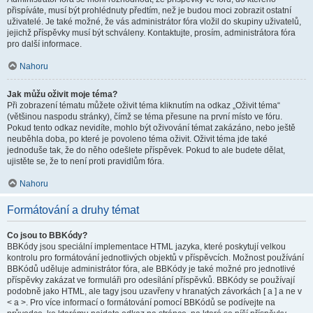
přispíváte, musí být prohlédnuty předtím, než je budou moci zobrazit ostatní
uživatelé. Je také možné, že vás administrátor fóra vložil do skupiny uživatelů,
jejichž příspěvky musí být schváleny. Kontaktujte, prosím, administrátora fóra
pro další informace.
Nahoru
Jak můžu oživit moje téma?
Při zobrazení tématu můžete oživit téma kliknutím na odkaz „Oživit téma“
(většinou naspodu stránky), čímž se téma přesune na první místo ve fóru.
Pokud tento odkaz nevidíte, mohlo být oživování témat zakázáno, nebo ještě
neuběhla doba, po které je povoleno téma oživit. Oživit téma jde také
jednoduše tak, že do něho odešlete příspěvek. Pokud to ale budete dělat,
ujistěte se, že to není proti pravidlům fóra.
Nahoru
Formátování a druhy témat
Co jsou to BBKódy?
BBKódy jsou speciální implementace HTML jazyka, které poskytují velkou
kontrolu pro formátování jednotlivých objektů v příspěvcích. Možnost používání
BBKódů uděluje administrátor fóra, ale BBKódy je také možné pro jednotlivé
příspěvky zakázat ve formuláři pro odesílání příspěvků. BBKódy se používají
podobně jako HTML, ale tagy jsou uzavřeny v hranatých závorkách [ a ] a ne v
< a >. Pro více informací o formátování pomocí BBKódů se podívejte na