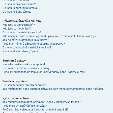
Co jsou to oznámení?
Co jsou to důležitá témata?
Co jsou to zamknutá témata?
Co jsou to ikony témat?
Uživatelské úrovně a skupiny
Kdo jsou to administrátoři?
Kdo jsou to moderátoři?
Co jsou to uživatelské skupiny?
Kde najdu seznam uživatelských skupin a jak se můžu stát členem skupiny?
Jak se můžu stát vedoucím skupiny?
Proč mají některé uživatelské skupiny jinou barvu?
Co je to „Výchozí uživatelská skupina“?
K čemu slouží odkaz „Tým“?
Soukromé zprávy
Nemůžu posílat soukromé zprávy!
Dostávám nechtěné soukromé zprávy!
Přišel mi od někoho na tomto fóru nevyžádaný nebo urážlivý e-mail!
Přátelé a nepřátelé
Co jsou seznamy přátel a nepřátel?
Jak můžu přidat nebo odstranit uživatele do/z mého seznamu přátel nebo nepřátel?
Vyhledávání ve fóru
Jak můžu vyhledávat na celém fóru nebo v jednotlivých fórech?
Proč moje vyhledávání nic nenašlo?
Proč se mi po vyhledávání zobrazí prázdná stránka!?