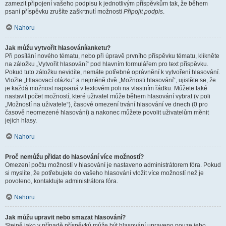
zamezit připojení vašeho podpisu k jednotlivým příspěvkům tak, že během
psaní příspěvku zrušíte zaškrtnutí možnosti
Připojit podpis
.
Nahoru
Jak můžu vytvořit hlasování/anketu?
Při posílání nového tématu, nebo při úpravě prvního příspěvku tématu, klikněte
na záložku „Vytvořit hlasování“ pod hlavním formulářem pro text příspěvku.
Pokud tuto záložku nevidíte, nemáte potřebné oprávnění k vytvoření hlasování.
Vložte „Hlasovací otázku“ a nejméně dvě „Možnosti hlasování“, ujistěte se, že
je každá možnost napsaná v textovém poli na vlastním řádku. Můžete také
nastavit počet možností, které uživatel může během hlasování vybrat (v poli
„Možností na uživatele“), časové omezení trvání hlasování ve dnech (0 pro
časově neomezené hlasování) a nakonec můžete povolit uživatelům měnit
jejich hlasy.
Nahoru
Proč nemůžu přidat do hlasování více možností?
Omezení počtu možností v hlasování je nastaveno administrátorem fóra. Pokud
si myslíte, že potřebujete do vašeho hlasování vložit více možností než je
povoleno, kontaktujte administrátora fóra.
Nahoru
Jak můžu upravit nebo smazat hlasování?
Stejně jako v případě příspěvků může být hlasování upraveno pouze jeho