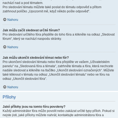
nachází nad a pod tématem.
Pro sledování tématu můžete také poslat do tématu odpověď a přitom
zatrhnout políčko „Upozornit mě, když někdo pošle odpověď“.
Nahoru
Jak můžu začít sledovat určité fórum?
Pro sledování určitého fóra přejděte do toho fóra a klikněte na odkaz „Sledovat
fórum“, který se nachází naspodu stránky.
Nahoru
Jak můžu ukončit sledování témat nebo fór?
Pro ukončení sledování tématu nebo fóra přejděte ve vašem „Uživatelském
panelu“ na „Sledovaná fóra a témata“, zatrhněte témata a fóra, která nechcete
nadále sledovat a klikněte na tlačítko „Ukončit sledování označených“. Můžete
také kliknout v tématu na odkaz „Ukončit sledování tématu“ nebo ve fóru na
odkaz „Ukončit sledování fóra“.
Nahoru
Přílohy
Jaké přílohy jsou na tomto fóru povoleny?
Každý administrátor fóra může povolit nebo zakázat určité typy příloh. Pokud si
nejste jisti, jaké přílohy můžete nahrát, kontaktujte administrátora fóra a