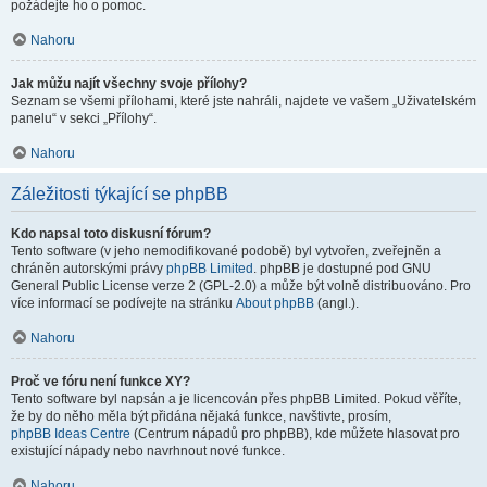
požádejte ho o pomoc.
Nahoru
Jak můžu najít všechny svoje přílohy?
Seznam se všemi přílohami, které jste nahráli, najdete ve vašem „Uživatelském
panelu“ v sekci „Přílohy“.
Nahoru
Záležitosti týkající se phpBB
Kdo napsal toto diskusní fórum?
Tento software (v jeho nemodifikované podobě) byl vytvořen, zveřejněn a
chráněn autorskými právy
phpBB Limited
. phpBB je dostupné pod GNU
General Public License verze 2 (GPL-2.0) a může být volně distribuováno. Pro
více informací se podívejte na stránku
About phpBB
(angl.).
Nahoru
Proč ve fóru není funkce XY?
Tento software byl napsán a je licencován přes phpBB Limited. Pokud věříte,
že by do něho měla být přidána nějaká funkce, navštivte, prosím,
phpBB Ideas Centre
(Centrum nápadů pro phpBB), kde můžete hlasovat pro
existující nápady nebo navrhnout nové funkce.
Nahoru