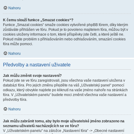
Nahoru
K čemu slouží funkce „Smazat cookies“?
Funkce „Smazat cookies“ smaže cookies vytvořené phpBB fórem, díky kterým
zůstáváte přihlášen ve fóru. Pokud je to povoleno majitelem fóra, můžou být v
cookies uloženy informace o tom, které příspěvky jste četli, a které ještě ne.
Pokud máte problém s přihlašováním nebo odhlašováním, smazání cookies
fóra může pomoci.
Nahoru
Předvolby a nastavení uživatele
Jak můžu změnit svoje nastavení?
Pokud jste se ve fóru zaregistrovali, jsou všechna vaše nastavení uložena v
databázi fóra. Pro jejich změnu přejděte na váš „Uživatelský panel“ pomocí
odkazu, který obvykle najdete po kliknutí na vaše jméno nahoře na stránkách
fóra. V „Uživatelském panelu“ budete moci změnit všechna vaše nastavení a
předvolby fóra.
Nahoru
Jak můžu zabránit tomu, aby bylo moje uživatelské jméno zobrazeno na
seznamu uživatelů nacházejících se ve fóru?
V „Uživatelském panelu“ na záložce „Nastavení fóra“ -> „Obecné nastavení