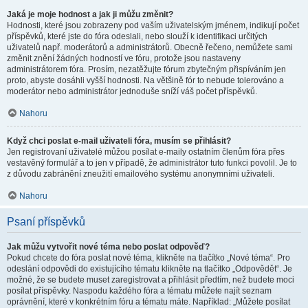
Jaká je moje hodnost a jak ji můžu změnit?
Hodnosti, které jsou zobrazeny pod vaším uživatelským jménem, indikují počet
příspěvků, které jste do fóra odeslali, nebo slouží k identifikaci určitých
uživatelů např. moderátorů a administrátorů. Obecně řečeno, nemůžete sami
změnit znění žádných hodností ve fóru, protože jsou nastaveny
administrátorem fóra. Prosím, nezatěžujte fórum zbytečným přispíváním jen
proto, abyste dosáhli vyšší hodnosti. Na většině fór to nebude tolerováno a
moderátor nebo administrátor jednoduše sníží váš počet příspěvků.
Nahoru
Když chci poslat e-mail uživateli fóra, musím se přihlásit?
Jen registrovaní uživatelé můžou posílat e-maily ostatním členům fóra přes
vestavěný formulář a to jen v případě, že administrátor tuto funkci povolil. Je to
z důvodu zabránění zneužití emailového systému anonymními uživateli.
Nahoru
Psaní příspěvků
Jak můžu vytvořit nové téma nebo poslat odpověď?
Pokud chcete do fóra poslat nové téma, klikněte na tlačítko „Nové téma“. Pro
odeslání odpovědi do existujícího tématu klikněte na tlačítko „Odpovědět“. Je
možné, že se budete muset zaregistrovat a přihlásit předtím, než budete moci
posílat příspěvky. Naspodu každého fóra a tématu můžete najít seznam
oprávnění, které v konkrétním fóru a tématu máte. Například: „Můžete posílat