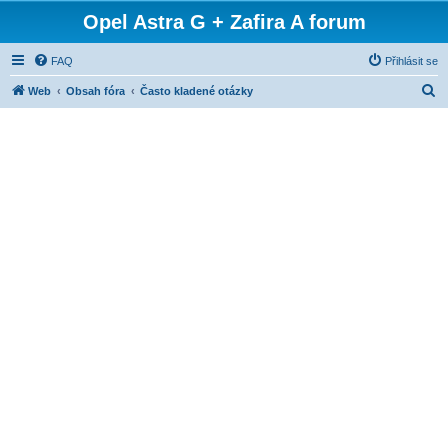
Opel Astra G + Zafira A forum
FAQ
Přihlásit se
H
Web
Obsah fóra
Často kladené otázky
l
e
d
a
t