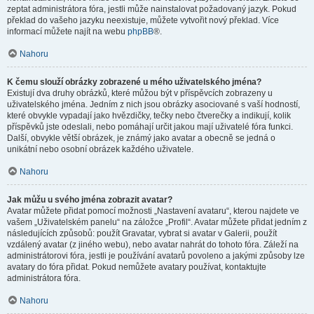
zeptat administrátora fóra, jestli může nainstalovat požadovaný jazyk. Pokud
překlad do vašeho jazyku neexistuje, můžete vytvořit nový překlad. Více
informací můžete najít na webu
phpBB
®.
Nahoru
K čemu slouží obrázky zobrazené u mého uživatelského jména?
Existují dva druhy obrázků, které můžou být v příspěvcích zobrazeny u
uživatelského jména. Jedním z nich jsou obrázky asociované s vaší hodností,
které obvykle vypadají jako hvězdičky, tečky nebo čtverečky a indikují, kolik
příspěvků jste odeslali, nebo pomáhají určit jakou mají uživatelé fóra funkci.
Další, obvykle větší obrázek, je známý jako avatar a obecně se jedná o
unikátní nebo osobní obrázek každého uživatele.
Nahoru
Jak můžu u svého jména zobrazit avatar?
Avatar můžete přidat pomocí možnosti „Nastavení avataru“, kterou najdete ve
vašem „Uživatelském panelu“ na záložce „Profil“. Avatar můžete přidat jedním z
následujících způsobů: použít Gravatar, vybrat si avatar v Galerii, použít
vzdálený avatar (z jiného webu), nebo avatar nahrát do tohoto fóra. Záleží na
administrátorovi fóra, jestli je používání avatarů povoleno a jakými způsoby lze
avatary do fóra přidat. Pokud nemůžete avatary používat, kontaktujte
administrátora fóra.
Nahoru