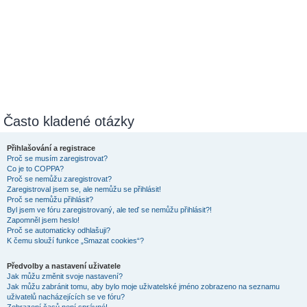
Často kladené otázky
Přihlašování a registrace
Proč se musím zaregistrovat?
Co je to COPPA?
Proč se nemůžu zaregistrovat?
Zaregistroval jsem se, ale nemůžu se přihlásit!
Proč se nemůžu přihlásit?
Byl jsem ve fóru zaregistrovaný, ale teď se nemůžu přihlásit?!
Zapomněl jsem heslo!
Proč se automaticky odhlašuji?
K čemu slouží funkce „Smazat cookies“?
Předvolby a nastavení uživatele
Jak můžu změnit svoje nastavení?
Jak můžu zabránit tomu, aby bylo moje uživatelské jméno zobrazeno na seznamu
uživatelů nacházejících se ve fóru?