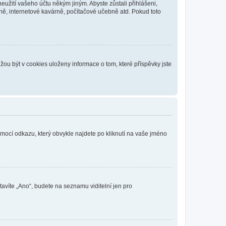
eužití vašeho účtu někým jiným. Abyste zůstali přihlášeni,
vně, internetové kavárně, počítačové učebně atd. Pokud toto
ou být v cookies uloženy informace o tom, které příspěvky jste
omocí odkazu, který obvykle najdete po kliknutí na vaše jméno
tavíte „Ano“, budete na seznamu viditelní jen pro