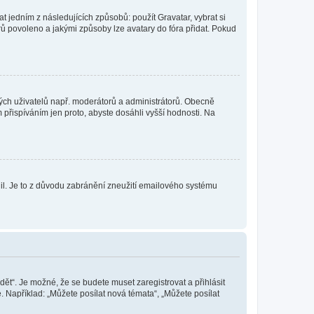
t jedním z následujících způsobů: použít Gravatar, vybrat si
tarů povoleno a jakými způsoby lze avatary do fóra přidat. Pokud
itých uživatelů např. moderátorů a administrátorů. Obecně
přispíváním jen proto, abyste dosáhli vyšší hodnosti. Na
olil. Je to z důvodu zabránění zneužití emailového systému
dět“. Je možné, že se budete muset zaregistrovat a přihlásit
 Například: „Můžete posílat nová témata“, „Můžete posílat