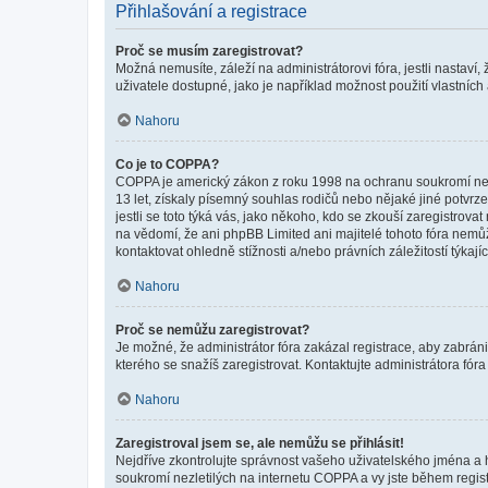
Přihlašování a registrace
Proč se musím zaregistrovat?
Možná nemusíte, záleží na administrátorovi fóra, jestli nastaví,
uživatele dostupné, jako je například možnost použití vlastních
Nahoru
Co je to COPPA?
COPPA je americký zákon z roku 1998 na ochranu soukromí nezl
13 let, získaly písemný souhlas rodičů nebo nějaké jiné potvrze
jestli se toto týká vás, jako někoho, kdo se zkouší zaregistro
na vědomí, že ani phpBB Limited ani majitelé tohoto fóra nem
kontaktovat ohledně stížnosti a/nebo právních záležitostí týkajíc
Nahoru
Proč se nemůžu zaregistrovat?
Je možné, že administrátor fóra zakázal registrace, aby zabrán
kterého se snažíš zaregistrovat. Kontaktujte administrátora fór
Nahoru
Zaregistroval jsem se, ale nemůžu se přihlásit!
Nejdříve zkontrolujte správnost vašeho uživatelského jména a 
soukromí nezletilých na internetu COPPA a vy jste během registr