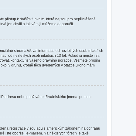
káte přístup k dalším funkcím, které nejsou pro nepřihlášené
trvá jen chvíli a tak vám ji můžeme doporučit.
enciálně shromažďovat informace od nezletilých osob mladších
í od nezletilých osob mladších 13 let. Pokud si nejste jisti,
istrovat, kontaktujte vašeho právního poradce. Vezměte prosím
kéhokoliv druhu, kromě těch uvedených v otázce „Koho mám
ši IP adresu nebo používání uživatelského jména, pomocí
povolena registrace v souladu s americkým zákonem na ochranu
eré jste obdrželi e-mailem. Na některých fórech je také