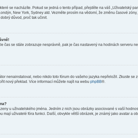
teré se nacházíte. Pokud se jedná o tento případ, přejděte na váš „Uživatelský pa
a, Londýn, New York, Sydney atd. Vezměte prosím na vědomí, že změnu časové zóny, 
 dobrý důvod, proč tak učinit.
rávně!
ě, ale čas se stále zobrazuje nesprávně, pak je čas nastavený na hodinách serveru 
or nenainstaloval, nebo nikdo toto fórum do vašeho jazyka nepřeložil. Zkuste se ze
ořit nový překlad. Více informací můžete najít na webu
phpBB
®.
éna?
azeny u uživatelského jména. Jedním z nich jsou obrázky asociované s vaší hodnost
jakou mají uživatelé fóra funkci. Další, obvykle větší obrázek, je známý jako avatar