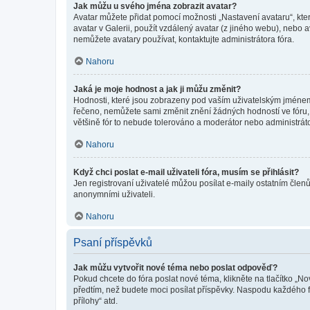
Jak můžu u svého jména zobrazit avatar?
Avatar můžete přidat pomocí možnosti „Nastavení avataru“, kter
avatar v Galerii, použít vzdálený avatar (z jiného webu), nebo a
nemůžete avatary používat, kontaktujte administrátora fóra.
Nahoru
Jaká je moje hodnost a jak ji můžu změnit?
Hodnosti, které jsou zobrazeny pod vaším uživatelským jménem, i
řečeno, nemůžete sami změnit znění žádných hodností ve fóru, 
většině fór to nebude tolerováno a moderátor nebo administrát
Nahoru
Když chci poslat e-mail uživateli fóra, musím se přihlásit?
Jen registrovaní uživatelé můžou posílat e-maily ostatním členů
anonymními uživateli.
Nahoru
Psaní příspěvků
Jak můžu vytvořit nové téma nebo poslat odpověď?
Pokud chcete do fóra poslat nové téma, klikněte na tlačítko „No
předtím, než budete moci posílat příspěvky. Naspodu každého fó
přílohy“ atd.