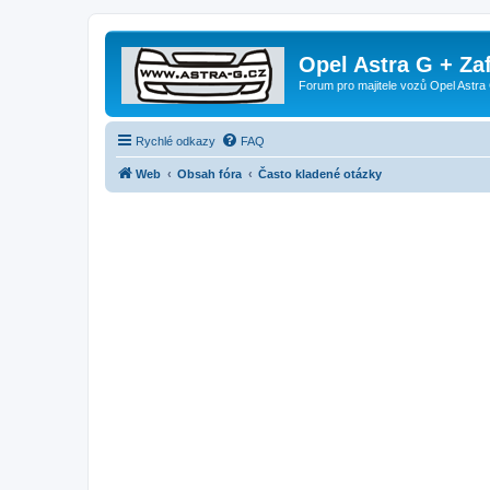
Opel Astra G + Za
Forum pro majitele vozů Opel Astra 
Rychlé odkazy
FAQ
Web
Obsah fóra
Často kladené otázky