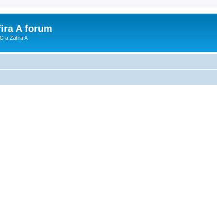
fira A forum
G a Zafira A