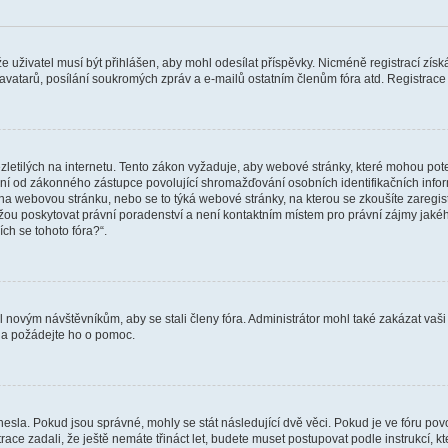
 že uživatel musí být přihlášen, aby mohl odesílat příspěvky. Nicméně registrací zís
 avatarů, posílání soukromých zpráv a e-mailů ostatním členům fóra atd. Registrace 
etilých na internetu. Tento zákon vyžaduje, aby webové stránky, které mohou pot
ní od zákonného zástupce povolující shromažďování osobních identifikačních informac
vat na webovou stránku, nebo se to týká webové stránky, na kterou se zkoušíte zareg
ůžou poskytovat právní poradenství a není kontaktním místem pro právní zájmy ja
ích se tohoto fóra?“.
il novým návštěvníkům, aby se stali členy fóra. Administrátor mohl také zakázat va
a a požádejte ho o pomoc.
hesla. Pokud jsou správné, mohly se stát následující dvě věci. Pokud je ve fóru 
ace zadali, že ještě nemáte třináct let, budete muset postupovat podle instrukcí, kt