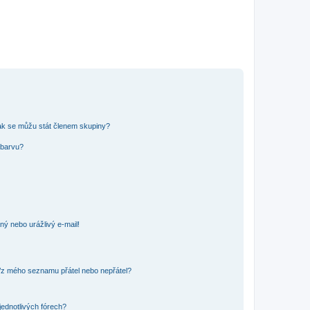
ak se můžu stát členem skupiny?
 barvu?
ný nebo urážlivý e-mail!
o/z mého seznamu přátel nebo nepřátel?
jednotlivých fórech?