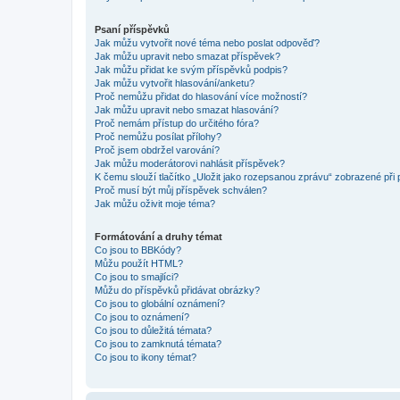
Psaní příspěvků
Jak můžu vytvořit nové téma nebo poslat odpověď?
Jak můžu upravit nebo smazat příspěvek?
Jak můžu přidat ke svým příspěvků podpis?
Jak můžu vytvořit hlasování/anketu?
Proč nemůžu přidat do hlasování více možností?
Jak můžu upravit nebo smazat hlasování?
Proč nemám přístup do určitého fóra?
Proč nemůžu posílat přílohy?
Proč jsem obdržel varování?
Jak můžu moderátorovi nahlásit příspěvek?
K čemu slouží tlačítko „Uložit jako rozepsanou zprávu“ zobrazené při
Proč musí být můj příspěvek schválen?
Jak můžu oživit moje téma?
Formátování a druhy témat
Co jsou to BBKódy?
Můžu použít HTML?
Co jsou to smajlíci?
Můžu do příspěvků přidávat obrázky?
Co jsou to globální oznámení?
Co jsou to oznámení?
Co jsou to důležitá témata?
Co jsou to zamknutá témata?
Co jsou to ikony témat?