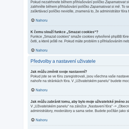
Pokud nezatrhnete během přihlašování políčko
Zapamatovat s
zatrhněte během přihlašování políčko
Zapamatovat si mě
. To 
zaškrtávací políčko nevidíte, znamená to, že administrátor fóra 
Nahoru
K čemu slouží funkce „Smazat cookies“?
Funkce „Smazat cookies“ smaže cookies vytvořené phpBB fórem, 
četli, a které ještě ne. Pokud máte problém s přihlašováním 
Nahoru
Předvolby a nastavení uživatele
Jak můžu změnit svoje nastavení?
Pokud jste se ve fóru zaregistrovali, jsou všechna vaše nastav
nahoře na stránkách fóra. V „Uživatelském panelu“ budete moc
Nahoru
Jak můžu zabránit tomu, aby bylo moje uživatelské jméno z
V „Uživatelském panelu“ na záložce „Nastavení fóra“ -> „Obec
administrátory, moderátory a sama sebe. Budete počítán jako sk
Nahoru