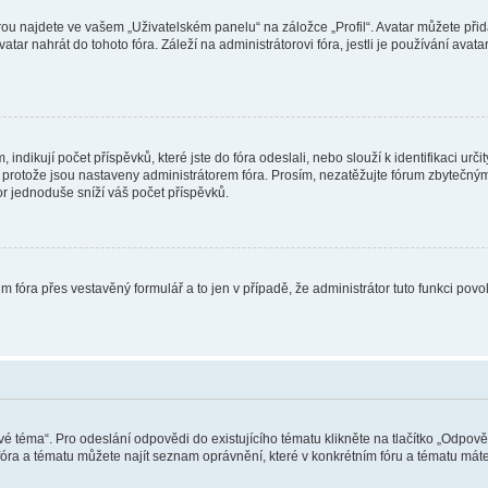
ou najdete ve vašem „Uživatelském panelu“ na záložce „Profil“. Avatar můžete přida
vatar nahrát do tohoto fóra. Záleží na administrátorovi fóra, jestli je používání ava
ndikují počet příspěvků, které jste do fóra odeslali, nebo slouží k identifikaci urč
protože jsou nastaveny administrátorem fóra. Prosím, nezatěžujte fórum zbytečným 
or jednoduše sníží váš počet příspěvků.
m fóra přes vestavěný formulář a to jen v případě, že administrátor tuto funkci pov
vé téma“. Pro odeslání odpovědi do existujícího tématu klikněte na tlačítko „Odpově
ra a tématu můžete najít seznam oprávnění, které v konkrétním fóru a tématu máte.