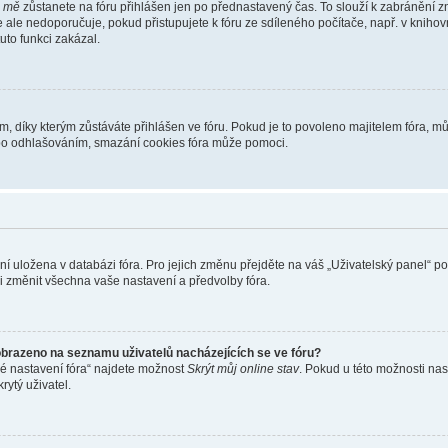
i mě
zůstanete na fóru přihlášen jen po přednastavený čas. To slouží k zabránění zn
se ale nedoporučuje, pokud přistupujete k fóru ze sdíleného počítače, např. v kniho
tuto funkci zakázal.
díky kterým zůstáváte přihlášen ve fóru. Pokud je to povoleno majitelem fóra, můž
nebo odhlašováním, smazání cookies fóra může pomoci.
ení uložena v databázi fóra. Pro jejich změnu přejděte na váš „Uživatelský panel“ p
i změnit všechna vaše nastavení a předvolby fóra.
obrazeno na seznamu uživatelů nacházejících se ve fóru?
né nastavení fóra“ najdete možnost
Skrýt můj online stav
. Pokud u této možnosti nas
rytý uživatel.