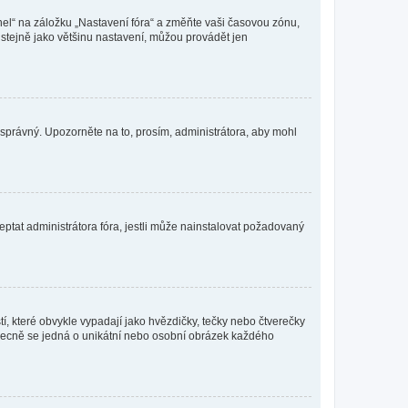
nel“ na záložku „Nastavení fóra“ a změňte vaši časovou zónu,
stejně jako většinu nastavení, můžou provádět jen
nesprávný. Upozorněte na to, prosím, administrátora, aby mohl
ptat administrátora fóra, jestli může nainstalovat požadovaný
í, které obvykle vypadají jako hvězdičky, tečky nebo čtverečky
 a obecně se jedná o unikátní nebo osobní obrázek každého