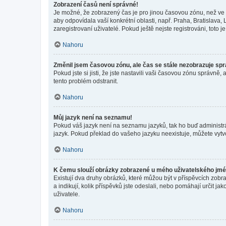
Zobrazení časů není správné!
Je možné, že zobrazený čas je pro jinou časovou zónu, než ve k
aby odpovídala vaší konkrétní oblasti, např. Praha, Bratislav
zaregistrovaní uživatelé. Pokud ještě nejste registrováni, toto je
Nahoru
Změnil jsem časovou zónu, ale čas se stále nezobrazuje sp
Pokud jste si jisti, že jste nastavili vaši časovou zónu správn
tento problém odstranit.
Nahoru
Můj jazyk není na seznamu!
Pokud váš jazyk není na seznamu jazyků, tak ho buď administrát
jazyk. Pokud překlad do vašeho jazyku neexistuje, můžete vytv
Nahoru
K čemu slouží obrázky zobrazené u mého uživatelského jm
Existují dva druhy obrázků, které můžou být v příspěvcích zobr
a indikují, kolik příspěvků jste odeslali, nebo pomáhají určit 
uživatele.
Nahoru