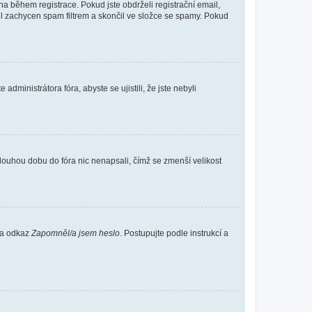
 během registrace. Pokud jste obdrželi registrační email,
ail zachycen spam filtrem a skončil ve složce se spamy. Pokud
dministrátora fóra, abyste se ujistili, že jste nebyli
louhou dobu do fóra nic nenapsali, čímž se zmenší velikost
 na odkaz
Zapomněl/a jsem heslo
. Postupujte podle instrukcí a