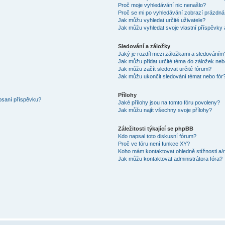
Proč moje vyhledávání nic nenašlo?
Proč se mi po vyhledávání zobrazí prázdná
Jak můžu vyhledat určité uživatele?
Jak můžu vyhledat svoje vlastní příspěvky
Sledování a záložky
Jaký je rozdíl mezi záložkami a sledováním
Jak můžu přidat určité téma do záložek neb
Jak můžu začít sledovat určité fórum?
Jak můžu ukončit sledování témat nebo fór
Přílohy
 psaní příspěvku?
Jaké přílohy jsou na tomto fóru povoleny?
Jak můžu najít všechny svoje přílohy?
Záležitosti týkající se phpBB
Kdo napsal toto diskusní fórum?
Proč ve fóru není funkce XY?
Koho mám kontaktovat ohledně stížnosti a/ne
Jak můžu kontaktovat administrátora fóra?