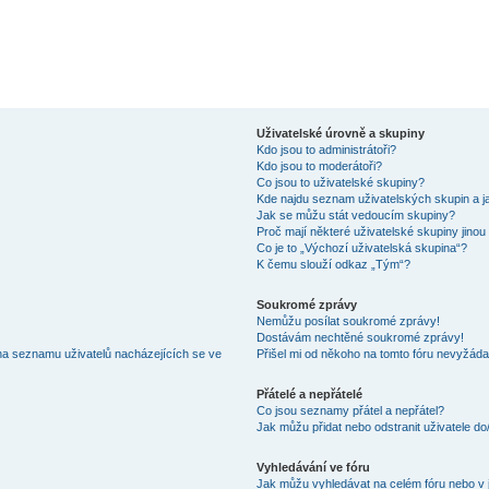
Uživatelské úrovně a skupiny
Kdo jsou to administrátoři?
Kdo jsou to moderátoři?
Co jsou to uživatelské skupiny?
Kde najdu seznam uživatelských skupin a j
Jak se můžu stát vedoucím skupiny?
Proč mají některé uživatelské skupiny jinou
Co je to „Výchozí uživatelská skupina“?
K čemu slouží odkaz „Tým“?
Soukromé zprávy
Nemůžu posílat soukromé zprávy!
Dostávám nechtěné soukromé zprávy!
na seznamu uživatelů nacházejících se ve
Přišel mi od někoho na tomto fóru nevyžáda
Přátelé a nepřátelé
Co jsou seznamy přátel a nepřátel?
Jak můžu přidat nebo odstranit uživatele d
Vyhledávání ve fóru
Jak můžu vyhledávat na celém fóru nebo v 