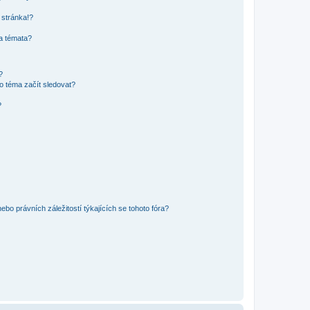
 stránka!?
 a témata?
?
o téma začít sledovat?
?
bo právních záležitostí týkajících se tohoto fóra?