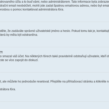
trovaného účtu a to buď vámi, nebo administrátorem. Tato informace byla zobrazena
gistrační email neobdrželi, mohli jste zadat špatnou emailovou adresu, nebo byl em
s prosbou o pomoc kontaktovat administrátora fóra.
těte, že zadáváte správné uživatelské jméno a heslo. Pokud tomu tak je, kontaktujte a
terá by měla být odstraněna.
?!
smazal váš účet. Na některých fórech také pravidelně odstraňují uživatele, kteří d
te se více zapojit do diskuzí.
t, ale můžete ho jednoduše resetovat. Přejděte na přihlašovací stránku a klikněte
rátora fóra.