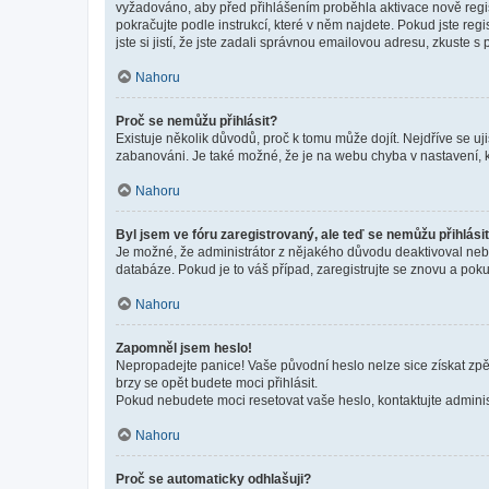
vyžadováno, aby před přihlášením proběhla aktivace nově regis
pokračujte podle instrukcí, které v něm najdete. Pokud jste re
jste si jistí, že jste zadali správnou emailovou adresu, zkuste 
Nahoru
Proč se nemůžu přihlásit?
Existuje několik důvodů, proč k tomu může dojít. Nejdříve se ujis
zabanováni. Je také možné, že je na webu chyba v nastavení, k
Nahoru
Byl jsem ve fóru zaregistrovaný, ale teď se nemůžu přihlásit
Je možné, že administrátor z nějakého důvodu deaktivoval nebo 
databáze. Pokud je to váš případ, zaregistrujte se znovu a pokus
Nahoru
Zapomněl jsem heslo!
Nepropadejte panice! Vaše původní heslo nelze sice získat zpě
brzy se opět budete moci přihlásit.
Pokud nebudete moci resetovat vaše heslo, kontaktujte administ
Nahoru
Proč se automaticky odhlašuji?