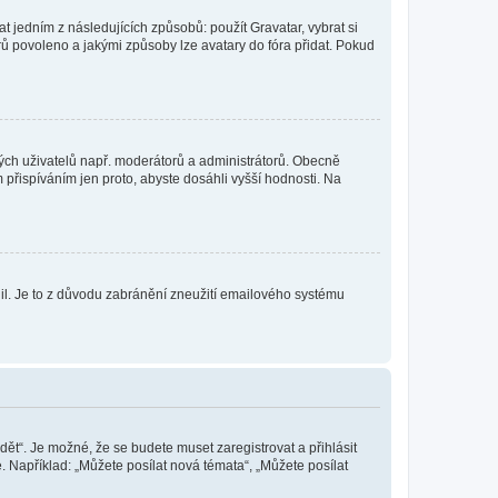
t jedním z následujících způsobů: použít Gravatar, vybrat si
tarů povoleno a jakými způsoby lze avatary do fóra přidat. Pokud
itých uživatelů např. moderátorů a administrátorů. Obecně
přispíváním jen proto, abyste dosáhli vyšší hodnosti. Na
olil. Je to z důvodu zabránění zneužití emailového systému
dět“. Je možné, že se budete muset zaregistrovat a přihlásit
 Například: „Můžete posílat nová témata“, „Můžete posílat