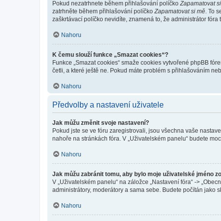
Pokud nezatrhnete během přihlašování políčko
Zapamatovat s
zatrhněte během přihlašování políčko
Zapamatovat si mě
. To 
zaškrtávací políčko nevidíte, znamená to, že administrátor fóra 
Nahoru
K čemu slouží funkce „Smazat cookies“?
Funkce „Smazat cookies“ smaže cookies vytvořené phpBB fórem, 
četli, a které ještě ne. Pokud máte problém s přihlašováním 
Nahoru
Předvolby a nastavení uživatele
Jak můžu změnit svoje nastavení?
Pokud jste se ve fóru zaregistrovali, jsou všechna vaše nastav
nahoře na stránkách fóra. V „Uživatelském panelu“ budete moc
Nahoru
Jak můžu zabránit tomu, aby bylo moje uživatelské jméno z
V „Uživatelském panelu“ na záložce „Nastavení fóra“ -> „Obec
administrátory, moderátory a sama sebe. Budete počítán jako sk
Nahoru