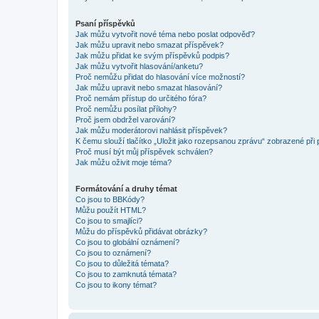
Psaní příspěvků
Jak můžu vytvořit nové téma nebo poslat odpověď?
Jak můžu upravit nebo smazat příspěvek?
Jak můžu přidat ke svým příspěvků podpis?
Jak můžu vytvořit hlasování/anketu?
Proč nemůžu přidat do hlasování více možností?
Jak můžu upravit nebo smazat hlasování?
Proč nemám přístup do určitého fóra?
Proč nemůžu posílat přílohy?
Proč jsem obdržel varování?
Jak můžu moderátorovi nahlásit příspěvek?
K čemu slouží tlačítko „Uložit jako rozepsanou zprávu“ zobrazené při
Proč musí být můj příspěvek schválen?
Jak můžu oživit moje téma?
Formátování a druhy témat
Co jsou to BBKódy?
Můžu použít HTML?
Co jsou to smajlíci?
Můžu do příspěvků přidávat obrázky?
Co jsou to globální oznámení?
Co jsou to oznámení?
Co jsou to důležitá témata?
Co jsou to zamknutá témata?
Co jsou to ikony témat?