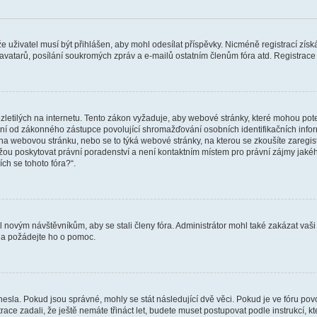
 že uživatel musí být přihlášen, aby mohl odesílat příspěvky. Nicméně registrací zís
 avatarů, posílání soukromých zpráv a e-mailů ostatním členům fóra atd. Registrace 
etilých na internetu. Tento zákon vyžaduje, aby webové stránky, které mohou pot
ní od zákonného zástupce povolující shromažďování osobních identifikačních informac
vat na webovou stránku, nebo se to týká webové stránky, na kterou se zkoušíte zareg
ůžou poskytovat právní poradenství a není kontaktním místem pro právní zájmy ja
ích se tohoto fóra?“.
il novým návštěvníkům, aby se stali členy fóra. Administrátor mohl také zakázat va
a a požádejte ho o pomoc.
hesla. Pokud jsou správné, mohly se stát následující dvě věci. Pokud je ve fóru 
ace zadali, že ještě nemáte třináct let, budete muset postupovat podle instrukcí, kt