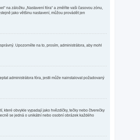
nel“ na záložku „Nastavení fóra“ a změňte vaši časovou zónu,
stejně jako většinu nastavení, můžou provádět jen
nesprávný. Upozorněte na to, prosím, administrátora, aby mohl
ptat administrátora fóra, jestli může nainstalovat požadovaný
í, které obvykle vypadají jako hvězdičky, tečky nebo čtverečky
 a obecně se jedná o unikátní nebo osobní obrázek každého