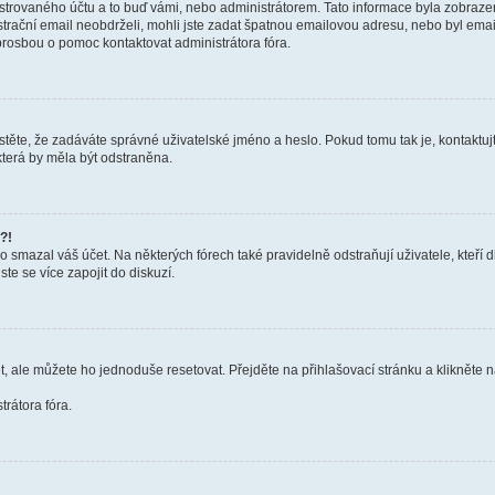
trovaného účtu a to buď vámi, nebo administrátorem. Tato informace byla zobrazena
gistrační email neobdrželi, mohli jste zadat špatnou emailovou adresu, nebo byl em
s prosbou o pomoc kontaktovat administrátora fóra.
těte, že zadáváte správné uživatelské jméno a heslo. Pokud tomu tak je, kontaktujte a
terá by měla být odstraněna.
?!
smazal váš účet. Na některých fórech také pravidelně odstraňují uživatele, kteří d
te se více zapojit do diskuzí.
t, ale můžete ho jednoduše resetovat. Přejděte na přihlašovací stránku a klikněte
rátora fóra.