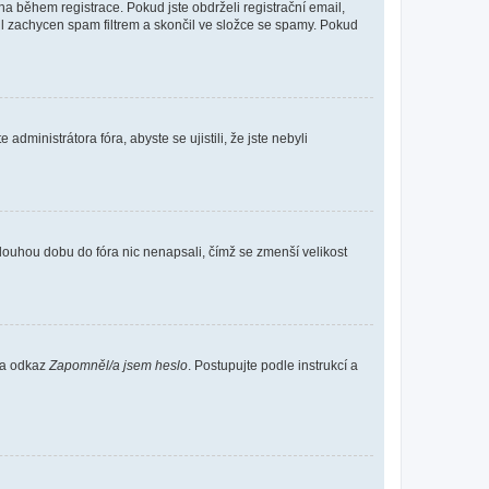
 během registrace. Pokud jste obdrželi registrační email,
ail zachycen spam filtrem a skončil ve složce se spamy. Pokud
dministrátora fóra, abyste se ujistili, že jste nebyli
louhou dobu do fóra nic nenapsali, čímž se zmenší velikost
 na odkaz
Zapomněl/a jsem heslo
. Postupujte podle instrukcí a