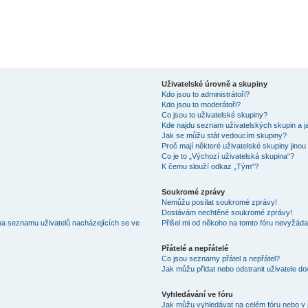
Uživatelské úrovně a skupiny
Kdo jsou to administrátoři?
Kdo jsou to moderátoři?
Co jsou to uživatelské skupiny?
Kde najdu seznam uživatelských skupin a j
Jak se můžu stát vedoucím skupiny?
Proč mají některé uživatelské skupiny jinou
Co je to „Výchozí uživatelská skupina“?
K čemu slouží odkaz „Tým“?
Soukromé zprávy
Nemůžu posílat soukromé zprávy!
Dostávám nechtěné soukromé zprávy!
na seznamu uživatelů nacházejících se ve
Přišel mi od někoho na tomto fóru nevyžáda
Přátelé a nepřátelé
Co jsou seznamy přátel a nepřátel?
Jak můžu přidat nebo odstranit uživatele d
Vyhledávání ve fóru
Jak můžu vyhledávat na celém fóru nebo v 