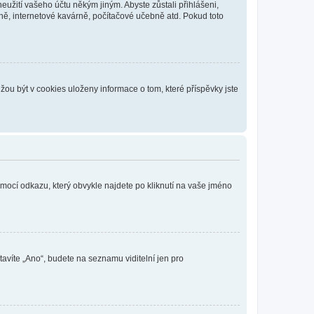
eužití vašeho účtu někým jiným. Abyste zůstali přihlášeni,
vně, internetové kavárně, počítačové učebně atd. Pokud toto
ou být v cookies uloženy informace o tom, které příspěvky jste
omocí odkazu, který obvykle najdete po kliknutí na vaše jméno
tavíte „Ano“, budete na seznamu viditelní jen pro