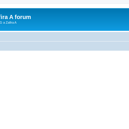
fira A forum
G a Zafira A