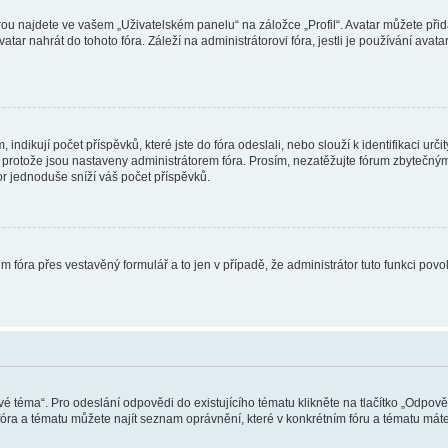
ou najdete ve vašem „Uživatelském panelu“ na záložce „Profil“. Avatar můžete přida
vatar nahrát do tohoto fóra. Záleží na administrátorovi fóra, jestli je používání ava
ndikují počet příspěvků, které jste do fóra odeslali, nebo slouží k identifikaci urč
protože jsou nastaveny administrátorem fóra. Prosím, nezatěžujte fórum zbytečným 
or jednoduše sníží váš počet příspěvků.
m fóra přes vestavěný formulář a to jen v případě, že administrátor tuto funkci pov
vé téma“. Pro odeslání odpovědi do existujícího tématu klikněte na tlačítko „Odpově
ra a tématu můžete najít seznam oprávnění, které v konkrétním fóru a tématu máte.