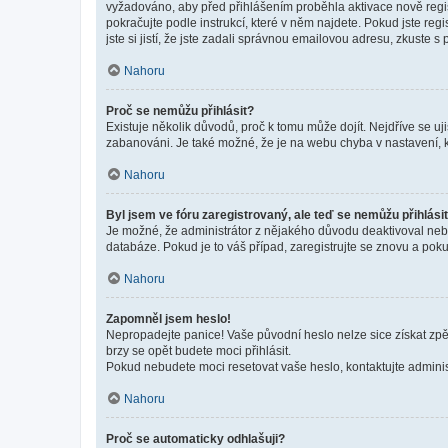
vyžadováno, aby před přihlášením proběhla aktivace nově regis
pokračujte podle instrukcí, které v něm najdete. Pokud jste re
jste si jistí, že jste zadali správnou emailovou adresu, zkuste 
Nahoru
Proč se nemůžu přihlásit?
Existuje několik důvodů, proč k tomu může dojít. Nejdříve se ujis
zabanováni. Je také možné, že je na webu chyba v nastavení, k
Nahoru
Byl jsem ve fóru zaregistrovaný, ale teď se nemůžu přihlásit
Je možné, že administrátor z nějakého důvodu deaktivoval nebo 
databáze. Pokud je to váš případ, zaregistrujte se znovu a pokus
Nahoru
Zapomněl jsem heslo!
Nepropadejte panice! Vaše původní heslo nelze sice získat zpě
brzy se opět budete moci přihlásit.
Pokud nebudete moci resetovat vaše heslo, kontaktujte administ
Nahoru
Proč se automaticky odhlašuji?