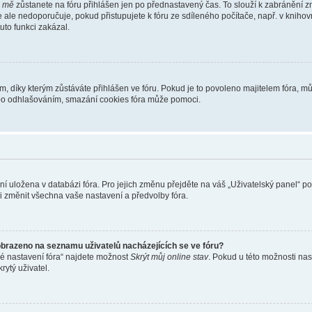
i mě
zůstanete na fóru přihlášen jen po přednastavený čas. To slouží k zabránění zn
se ale nedoporučuje, pokud přistupujete k fóru ze sdíleného počítače, např. v kniho
tuto funkci zakázal.
díky kterým zůstáváte přihlášen ve fóru. Pokud je to povoleno majitelem fóra, můž
nebo odhlašováním, smazání cookies fóra může pomoci.
ení uložena v databázi fóra. Pro jejich změnu přejděte na váš „Uživatelský panel“ p
i změnit všechna vaše nastavení a předvolby fóra.
obrazeno na seznamu uživatelů nacházejících se ve fóru?
né nastavení fóra“ najdete možnost
Skrýt můj online stav
. Pokud u této možnosti nas
rytý uživatel.