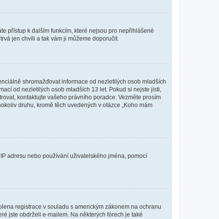
káte přístup k dalším funkcím, které nejsou pro nepřihlášené
trvá jen chvíli a tak vám ji můžeme doporučit.
enciálně shromažďovat informace od nezletilých osob mladších
í od nezletilých osob mladších 13 let. Pokud si nejste jisti,
istrovat, kontaktujte vašeho právního poradce. Vezměte prosím
kéhokoliv druhu, kromě těch uvedených v otázce „Koho mám
ši IP adresu nebo používání uživatelského jména, pomocí
povolena registrace v souladu s americkým zákonem na ochranu
eré jste obdrželi e-mailem. Na některých fórech je také