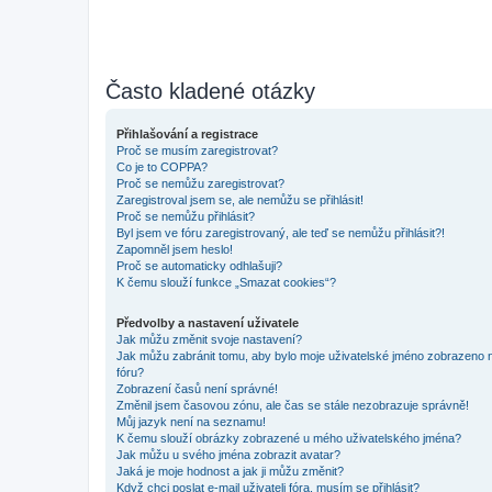
Často kladené otázky
Přihlašování a registrace
Proč se musím zaregistrovat?
Co je to COPPA?
Proč se nemůžu zaregistrovat?
Zaregistroval jsem se, ale nemůžu se přihlásit!
Proč se nemůžu přihlásit?
Byl jsem ve fóru zaregistrovaný, ale teď se nemůžu přihlásit?!
Zapomněl jsem heslo!
Proč se automaticky odhlašuji?
K čemu slouží funkce „Smazat cookies“?
Předvolby a nastavení uživatele
Jak můžu změnit svoje nastavení?
Jak můžu zabránit tomu, aby bylo moje uživatelské jméno zobrazeno 
fóru?
Zobrazení časů není správné!
Změnil jsem časovou zónu, ale čas se stále nezobrazuje správně!
Můj jazyk není na seznamu!
K čemu slouží obrázky zobrazené u mého uživatelského jména?
Jak můžu u svého jména zobrazit avatar?
Jaká je moje hodnost a jak ji můžu změnit?
Když chci poslat e-mail uživateli fóra, musím se přihlásit?