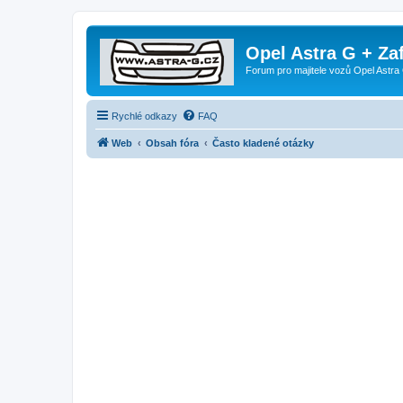
Opel Astra G + Za
Forum pro majitele vozů Opel Astra 
Rychlé odkazy
FAQ
Web
Obsah fóra
Často kladené otázky