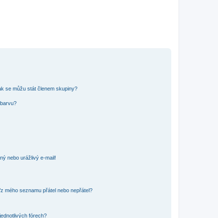
ak se můžu stát členem skupiny?
 barvu?
ný nebo urážlivý e-mail!
o/z mého seznamu přátel nebo nepřátel?
jednotlivých fórech?