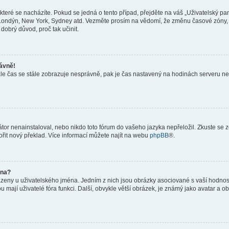
teré se nacházíte. Pokud se jedná o tento případ, přejděte na váš „Uživatelský pa
a, Londýn, New York, Sydney atd. Vezměte prosím na vědomí, že změnu časové zóny, 
 dobrý důvod, proč tak učinit.
rávně!
ě, ale čas se stále zobrazuje nesprávně, pak je čas nastavený na hodinách serveru 
or nenainstaloval, nebo nikdo toto fórum do vašeho jazyka nepřeložil. Zkuste se ze
ořit nový překlad. Více informací můžete najít na webu
phpBB
®.
éna?
azeny u uživatelského jména. Jedním z nich jsou obrázky asociované s vaší hodnost
jakou mají uživatelé fóra funkci. Další, obvykle větší obrázek, je známý jako avatar