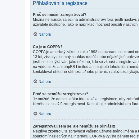
Přihlašování a registrace
Proč se musím zaregistrovat?
Možná nemusíte, záleží na administrátorovi fóra, jestli nastaví,
uživatele dostupné, jako je například možnost použití vlastních
Nahoru
Co je to COPPA?
COPPA je americký zákon z roku 1998 na ochranu soukromí nezl
13 let, získaly písemný souhlas rodičů nebo nějaké jiné potvrze
jestli se toto týká vás, jako někoho, kdo se zkouší zaregistro
na vědomí, že ani phpBB Limited ani majitelé tohoto fóra nem
kontaktovat ohledně stížnosti a/nebo právních záležitostí týkajíc
Nahoru
Proč se nemůžu zaregistrovat?
Je možné, že administrátor fóra zakázal registrace, aby zabrán
kterého se snažíš zaregistrovat. Kontaktujte administrátora fór
Nahoru
Zaregistroval jsem se, ale nemůžu se přihlásit!
Nejdříve zkontrolujte správnost vašeho uživatelského jména a 
soukromí nezletilých na internetu COPPA a vy jste během registr