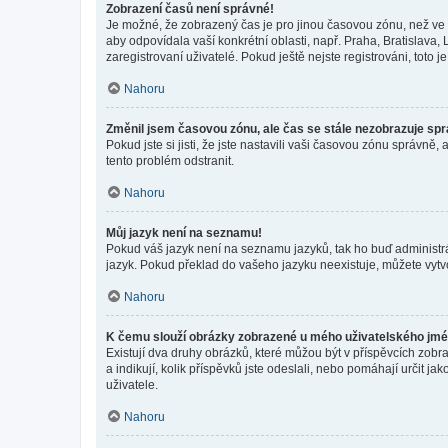
Zobrazení časů není správné!
Je možné, že zobrazený čas je pro jinou časovou zónu, než ve k
aby odpovídala vaší konkrétní oblasti, např. Praha, Bratislav
zaregistrovaní uživatelé. Pokud ještě nejste registrováni, toto je
Nahoru
Změnil jsem časovou zónu, ale čas se stále nezobrazuje sp
Pokud jste si jisti, že jste nastavili vaši časovou zónu správn
tento problém odstranit.
Nahoru
Můj jazyk není na seznamu!
Pokud váš jazyk není na seznamu jazyků, tak ho buď administrát
jazyk. Pokud překlad do vašeho jazyku neexistuje, můžete vytv
Nahoru
K čemu slouží obrázky zobrazené u mého uživatelského jm
Existují dva druhy obrázků, které můžou být v příspěvcích zobr
a indikují, kolik příspěvků jste odeslali, nebo pomáhají určit 
uživatele.
Nahoru