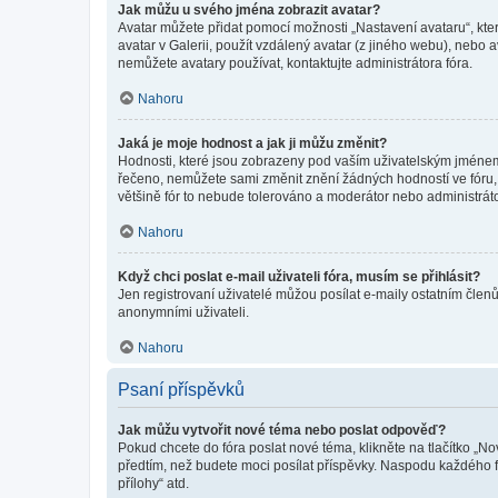
Jak můžu u svého jména zobrazit avatar?
Avatar můžete přidat pomocí možnosti „Nastavení avataru“, kter
avatar v Galerii, použít vzdálený avatar (z jiného webu), nebo a
nemůžete avatary používat, kontaktujte administrátora fóra.
Nahoru
Jaká je moje hodnost a jak ji můžu změnit?
Hodnosti, které jsou zobrazeny pod vaším uživatelským jménem, i
řečeno, nemůžete sami změnit znění žádných hodností ve fóru, 
většině fór to nebude tolerováno a moderátor nebo administrát
Nahoru
Když chci poslat e-mail uživateli fóra, musím se přihlásit?
Jen registrovaní uživatelé můžou posílat e-maily ostatním členů
anonymními uživateli.
Nahoru
Psaní příspěvků
Jak můžu vytvořit nové téma nebo poslat odpověď?
Pokud chcete do fóra poslat nové téma, klikněte na tlačítko „No
předtím, než budete moci posílat příspěvky. Naspodu každého fó
přílohy“ atd.