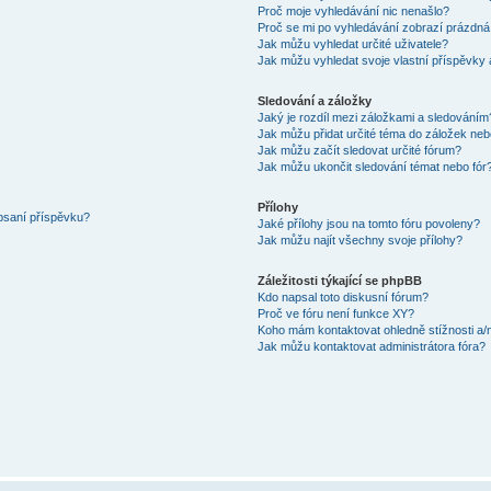
Proč moje vyhledávání nic nenašlo?
Proč se mi po vyhledávání zobrazí prázdná
Jak můžu vyhledat určité uživatele?
Jak můžu vyhledat svoje vlastní příspěvky
Sledování a záložky
Jaký je rozdíl mezi záložkami a sledováním
Jak můžu přidat určité téma do záložek neb
Jak můžu začít sledovat určité fórum?
Jak můžu ukončit sledování témat nebo fór
Přílohy
 psaní příspěvku?
Jaké přílohy jsou na tomto fóru povoleny?
Jak můžu najít všechny svoje přílohy?
Záležitosti týkající se phpBB
Kdo napsal toto diskusní fórum?
Proč ve fóru není funkce XY?
Koho mám kontaktovat ohledně stížnosti a/ne
Jak můžu kontaktovat administrátora fóra?