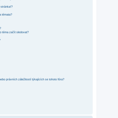
 stránka!?
 a témata?
?
o téma začít sledovat?
?
bo právních záležitostí týkajících se tohoto fóra?