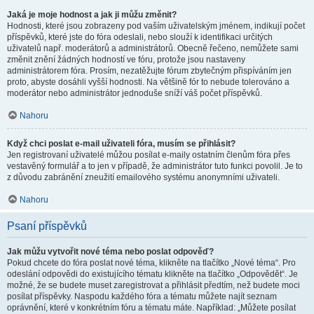
Jaká je moje hodnost a jak ji můžu změnit?
Hodnosti, které jsou zobrazeny pod vaším uživatelským jménem, indikují počet
příspěvků, které jste do fóra odeslali, nebo slouží k identifikaci určitých
uživatelů např. moderátorů a administrátorů. Obecně řečeno, nemůžete sami
změnit znění žádných hodností ve fóru, protože jsou nastaveny
administrátorem fóra. Prosím, nezatěžujte fórum zbytečným přispíváním jen
proto, abyste dosáhli vyšší hodnosti. Na většině fór to nebude tolerováno a
moderátor nebo administrátor jednoduše sníží váš počet příspěvků.
Nahoru
Když chci poslat e-mail uživateli fóra, musím se přihlásit?
Jen registrovaní uživatelé můžou posílat e-maily ostatním členům fóra přes
vestavěný formulář a to jen v případě, že administrátor tuto funkci povolil. Je to
z důvodu zabránění zneužití emailového systému anonymními uživateli.
Nahoru
Psaní příspěvků
Jak můžu vytvořit nové téma nebo poslat odpověď?
Pokud chcete do fóra poslat nové téma, klikněte na tlačítko „Nové téma“. Pro
odeslání odpovědi do existujícího tématu klikněte na tlačítko „Odpovědět“. Je
možné, že se budete muset zaregistrovat a přihlásit předtím, než budete moci
posílat příspěvky. Naspodu každého fóra a tématu můžete najít seznam
oprávnění, které v konkrétním fóru a tématu máte. Například: „Můžete posílat