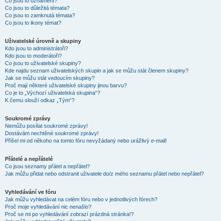
Co jsou to oznámení?
Co jsou to důležitá témata?
Co jsou to zamknutá témata?
Co jsou to ikony témat?
Uživatelské úrovně a skupiny
Kdo jsou to administrátoři?
Kdo jsou to moderátoři?
Co jsou to uživatelské skupiny?
Kde najdu seznam uživatelských skupin a jak se můžu stát členem skupiny?
Jak se můžu stát vedoucím skupiny?
Proč mají některé uživatelské skupiny jinou barvu?
Co je to „Výchozí uživatelská skupina“?
K čemu slouží odkaz „Tým“?
Soukromé zprávy
Nemůžu posílat soukromé zprávy!
Dostávám nechtěné soukromé zprávy!
Přišel mi od někoho na tomto fóru nevyžádaný nebo urážlivý e-mail!
Přátelé a nepřátelé
Co jsou seznamy přátel a nepřátel?
Jak můžu přidat nebo odstranit uživatele do/z mého seznamu přátel nebo nepřátel?
Vyhledávání ve fóru
Jak můžu vyhledávat na celém fóru nebo v jednotlivých fórech?
Proč moje vyhledávání nic nenašlo?
Proč se mi po vyhledávání zobrazí prázdná stránka!?