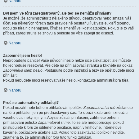
Nahoru
Byl jsem ve fóru zaregistrovaný, ale teď se nemůžu přihlásit?!
Je možné, že administrátor z nějakého důvodu deaktivoval nebo smazal váš
účet. Na některých fórech také pravidelně odstraňují uživatele, kteří dlouhou
dobu do fóra nic nenapsali, čímž se zmenší velikost databáze. Pokud je to váš
případ, zaregistrujte se znovu a pokuste se více zapojit do diskuzí.
Nahoru
Zapomněl jsem heslo!
Nepropadejte panice! Vaše původní heslo nelze sice získat zpět, ale můžete
ho jednoduše resetovat. Přejděte na přihlašovací stránku a klikněte na odkaz
Zapomněl/a jsem heslo
. Postupujte podle instrukcí a brzy se opět budete moci
přihlásit.
Pokud nebudete moci resetovat vaše heslo, kontaktujte administrátora fóra.
Nahoru
Proč se automaticky odhlašuji?
Pokud nezatrhnete během přihlašování políčko
Zapamatovat si mě
zůstanete
na fóru přihlášen jen po přednastavený čas. To slouží k zabránění zneužití
vašeho účtu někým jiným. Abyste zůstali přihlášeni, zatrhněte během
přihlašování políčko
Zapamatovat si mě
. To se ale nedoporučuje, pokud
přistupujete k fóru ze sdíleného počítače, např. v knihovně, internetové
kavárně, počítačové učebně atd. Pokud toto zaškrtávací políčko nevidíte,
znamená to, že administrátor fóra tuto funkci zakázal.