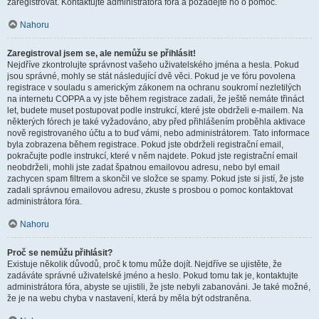
zaregistrovat. Kontaktujte administrátora fóra a požádejte ho o pomoc.
Nahoru
Zaregistroval jsem se, ale nemůžu se přihlásit!
Nejdříve zkontrolujte správnost vašeho uživatelského jména a hesla. Pokud
jsou správné, mohly se stát následující dvě věci. Pokud je ve fóru povolena
registrace v souladu s americkým zákonem na ochranu soukromí nezletilých
na internetu COPPA a vy jste během registrace zadali, že ještě nemáte třináct
let, budete muset postupovat podle instrukcí, které jste obdrželi e-mailem. Na
některých fórech je také vyžadováno, aby před přihlášením proběhla aktivace
nově registrovaného účtu a to buď vámi, nebo administrátorem. Tato informace
byla zobrazena během registrace. Pokud jste obdrželi registrační email,
pokračujte podle instrukcí, které v něm najdete. Pokud jste registrační email
neobdrželi, mohli jste zadat špatnou emailovou adresu, nebo byl email
zachycen spam filtrem a skončil ve složce se spamy. Pokud jste si jistí, že jste
zadali správnou emailovou adresu, zkuste s prosbou o pomoc kontaktovat
administrátora fóra.
Nahoru
Proč se nemůžu přihlásit?
Existuje několik důvodů, proč k tomu může dojít. Nejdříve se ujistěte, že
zadáváte správné uživatelské jméno a heslo. Pokud tomu tak je, kontaktujte
administrátora fóra, abyste se ujistili, že jste nebyli zabanováni. Je také možné,
že je na webu chyba v nastavení, která by měla být odstraněna.