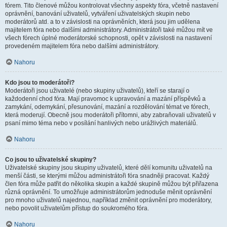
fórem. Tito členové můžou kontrolovat všechny aspekty fóra, včetně nastavení
oprávnění, banování uživatelů, vytváření uživatelských skupin nebo
moderátorů atd. a to v závislosti na oprávněních, která jsou jim udělena
majitelem fóra nebo dalšími administrátory. Administrátoři také můžou mít ve
všech fórech úplné moderátorské schopnosti, opět v závislosti na nastavení
provedeném majitelem fóra nebo dalšími administrátory.
Nahoru
Kdo jsou to moderátoři?
Moderátoři jsou uživatelé (nebo skupiny uživatelů), kteří se starají o
každodenní chod fóra. Mají pravomoc k upravování a mazání příspěvků a
zamykání, odemykání, přesunování, mazání a rozdělování témat ve fórech,
která moderují. Obecně jsou moderátoři přítomni, aby zabraňovali uživatelů v
psaní mimo téma nebo v posílání hanlivých nebo urážlivých materiálů.
Nahoru
Co jsou to uživatelské skupiny?
Uživatelské skupiny jsou skupiny uživatelů, které dělí komunitu uživatelů na
menší části, se kterými můžou administrátoři fóra snadněji pracovat. Každý
člen fóra může patřit do několika skupin a každé skupině můžou být přiřazena
různá oprávnění. To umožňuje administrátorům jednoduše měnit oprávnění
pro mnoho uživatelů najednou, například změnit oprávnění pro moderátory,
nebo povolit uživatelům přístup do soukromého fóra.
Nahoru