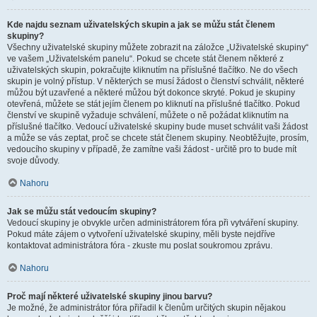
Kde najdu seznam uživatelských skupin a jak se můžu stát členem
skupiny?
Všechny uživatelské skupiny můžete zobrazit na záložce „Uživatelské skupiny“
ve vašem „Uživatelském panelu“. Pokud se chcete stát členem některé z
uživatelských skupin, pokračujte kliknutím na příslušné tlačítko. Ne do všech
skupin je volný přístup. V některých se musí žádost o členství schválit, některé
můžou být uzavřené a některé můžou být dokonce skryté. Pokud je skupiny
otevřená, můžete se stát jejím členem po kliknutí na příslušné tlačítko. Pokud
členství ve skupině vyžaduje schválení, můžete o ně požádat kliknutím na
příslušné tlačítko. Vedoucí uživatelské skupiny bude muset schválit vaši žádost
a může se vás zeptat, proč se chcete stát členem skupiny. Neobtěžujte, prosím,
vedoucího skupiny v případě, že zamítne vaši žádost - určitě pro to bude mít
svoje důvody.
Nahoru
Jak se můžu stát vedoucím skupiny?
Vedoucí skupiny je obvykle určen administrátorem fóra při vytváření skupiny.
Pokud máte zájem o vytvoření uživatelské skupiny, měli byste nejdříve
kontaktovat administrátora fóra - zkuste mu poslat soukromou zprávu.
Nahoru
Proč mají některé uživatelské skupiny jinou barvu?
Je možné, že administrátor fóra přiřadil k členům určitých skupin nějakou