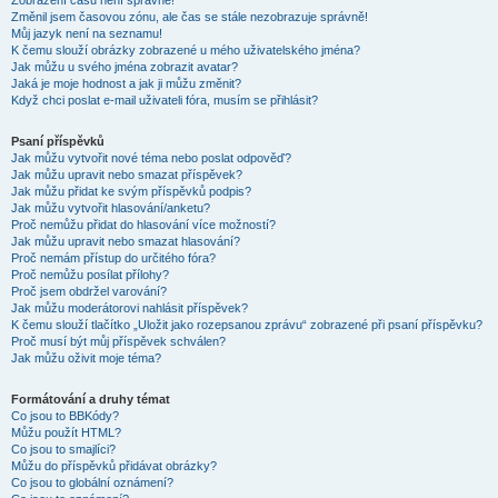
Zobrazení časů není správné!
Změnil jsem časovou zónu, ale čas se stále nezobrazuje správně!
Můj jazyk není na seznamu!
K čemu slouží obrázky zobrazené u mého uživatelského jména?
Jak můžu u svého jména zobrazit avatar?
Jaká je moje hodnost a jak ji můžu změnit?
Když chci poslat e-mail uživateli fóra, musím se přihlásit?
Psaní příspěvků
Jak můžu vytvořit nové téma nebo poslat odpověď?
Jak můžu upravit nebo smazat příspěvek?
Jak můžu přidat ke svým příspěvků podpis?
Jak můžu vytvořit hlasování/anketu?
Proč nemůžu přidat do hlasování více možností?
Jak můžu upravit nebo smazat hlasování?
Proč nemám přístup do určitého fóra?
Proč nemůžu posílat přílohy?
Proč jsem obdržel varování?
Jak můžu moderátorovi nahlásit příspěvek?
K čemu slouží tlačítko „Uložit jako rozepsanou zprávu“ zobrazené při psaní příspěvku?
Proč musí být můj příspěvek schválen?
Jak můžu oživit moje téma?
Formátování a druhy témat
Co jsou to BBKódy?
Můžu použít HTML?
Co jsou to smajlíci?
Můžu do příspěvků přidávat obrázky?
Co jsou to globální oznámení?