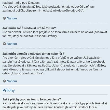
nachází nad a pod tématem.
Pro sledování tématu můžete také poslat do tématu odpověď a přitom
zatrhnout políčko „Upozornit mě, když někdo pošle odpověď“.
Nahoru
Jak můžu začít sledovat určité fórum?
Pro sledování určitého fóra přejděte do toho fóra a klikněte na odkaz „Sledovat
fórum“, který se nachází naspodu stránky.
Nahoru
Jak můžu ukončit sledování témat nebo fór?
Pro ukončení sledování tématu nebo fóra přejděte ve vašem „Uživatelském
panelu“ na „Sledovaná fóra a témata“, zatrhněte témata a fóra, která nechcete
nadále sledovat a klikněte na tlačítko „Ukončit sledování označených“. Můžete
také kliknout v tématu na odkaz „Ukončit sledování tématu“ nebo ve fóru na
odkaz „Ukončit sledování fóra“.
Nahoru
Přílohy
Jaké přílohy jsou na tomto fóru povoleny?
Každý administrátor fóra může povolit nebo zakázat určité typy příloh. Pokud si
nejste jisti, jaké přílohy můžete nahrát, kontaktujte administrátora fóra a