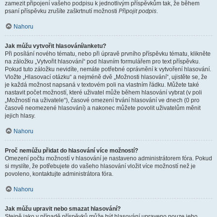
zamezit připojení vašeho podpisu k jednotlivým příspěvkům tak, že během
psaní příspěvku zrušíte zaškrtnutí možnosti
Připojit podpis
.
Nahoru
Jak můžu vytvořit hlasování/anketu?
Při posílání nového tématu, nebo při úpravě prvního příspěvku tématu, klikněte
na záložku „Vytvořit hlasování“ pod hlavním formulářem pro text příspěvku.
Pokud tuto záložku nevidíte, nemáte potřebné oprávnění k vytvoření hlasování.
Vložte „Hlasovací otázku“ a nejméně dvě „Možnosti hlasování“, ujistěte se, že
je každá možnost napsaná v textovém poli na vlastním řádku. Můžete také
nastavit počet možností, které uživatel může během hlasování vybrat (v poli
„Možností na uživatele“), časové omezení trvání hlasování ve dnech (0 pro
časově neomezené hlasování) a nakonec můžete povolit uživatelům měnit
jejich hlasy.
Nahoru
Proč nemůžu přidat do hlasování více možností?
Omezení počtu možností v hlasování je nastaveno administrátorem fóra. Pokud
si myslíte, že potřebujete do vašeho hlasování vložit více možností než je
povoleno, kontaktujte administrátora fóra.
Nahoru
Jak můžu upravit nebo smazat hlasování?
Stejně jako v případě příspěvků může být hlasování upraveno pouze jeho