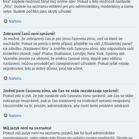
fóra“ najdete možnost
Skrýt můj online stav
. Pokud u této možnosti nastavíte
„Ano“, budete na seznamu viditelní jen pro administrátory, moderátory a sama
sebe. Budete počítán jako skrytý uživatel.
Nahoru
Zobrazení časů není správné!
Je možné, že zobrazený čas je pro jinou časovou zónu, než ve které se
nacházíte. Pokud se jedná o tento případ, přejděte na váš „Uživatelský panel“
na záložku „Nastavení fóra“ a změňte vaši časovou zónu, aby odpovídala vaší
konkrétní oblasti, např. Praha, Bratislava, Londýn, New York, Sydney atd.
Vezměte prosím na vědomí, že změnu časové zóny, stejně jako většinu
nastavení, můžou provádět jen zaregistrovaní uživatelé. Pokud ještě nejste
registrováni, toto je dobrý důvod, proč tak učinit.
Nahoru
Změnil jsem časovou zónu, ale čas se stále nezobrazuje správně!
Pokud jste si jisti, že jste nastavili vaši časovou zónu správně, ale čas se stále
zobrazuje nesprávně, pak je čas nastavený na hodinách serveru nesprávný.
Upozorněte na to, prosím, administrátora, aby mohl tento problém odstranit.
Nahoru
Můj jazyk není na seznamu!
Pokud váš jazyk není na seznamu jazyků, tak ho buď administrátor
nenainstaloval, nebo nikdo toto fórum do vašeho jazyka nepřeložil. Zkuste se