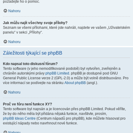
požádejte ho o pomoc.
Nahoru
Jak můžu najít všechny svoje přílohy?
Seznam se všemi přílohami, které jste nahráli, najdete ve vašem „Uživatelském
panelu“ v sekci „Přílohy“.
Nahoru
Záležitosti týkající se phpBB
Kdo napsal toto diskusní fórum?
Tento software (v jeho nemodifikované podobě) byl vytvořen, zveřejněn a
chráněn autorskými právy
phpBB Limited
. phpBB je dostupné pod GNU
General Public License verze 2 (GPL-2.0) a může být volně distribuováno. Pro
více informací se podívejte na stránku
About phpBB
(angl.).
Nahoru
Proč ve fóru není funkce XY?
Tento software byl napsán a je licencován přes phpBB Limited. Pokud věříte,
že by do něho měla být přidána nějaká funkce, navštivte, prosím,
phpBB Ideas Centre
(Centrum nápadů pro phpBB), kde můžete hlasovat pro
existující nápady nebo navrhnout nové funkce.
Nahoru