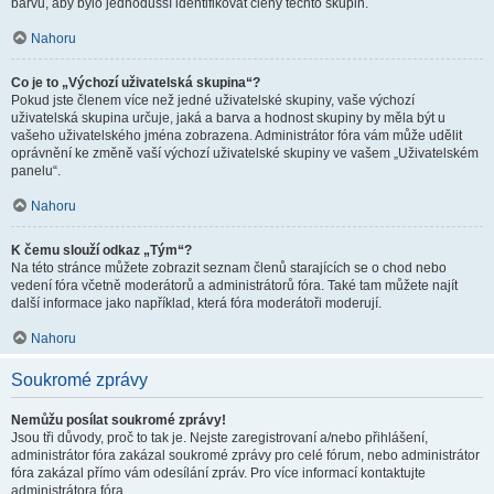
barvu, aby bylo jednodušší identifikovat členy těchto skupin.
Nahoru
Co je to „Výchozí uživatelská skupina“?
Pokud jste členem více než jedné uživatelské skupiny, vaše výchozí
uživatelská skupina určuje, jaká a barva a hodnost skupiny by měla být u
vašeho uživatelského jména zobrazena. Administrátor fóra vám může udělit
oprávnění ke změně vaší výchozí uživatelské skupiny ve vašem „Uživatelském
panelu“.
Nahoru
K čemu slouží odkaz „Tým“?
Na této stránce můžete zobrazit seznam členů starajících se o chod nebo
vedení fóra včetně moderátorů a administrátorů fóra. Také tam můžete najít
další informace jako například, která fóra moderátoři moderují.
Nahoru
Soukromé zprávy
Nemůžu posílat soukromé zprávy!
Jsou tři důvody, proč to tak je. Nejste zaregistrovaní a/nebo přihlášení,
administrátor fóra zakázal soukromé zprávy pro celé fórum, nebo administrátor
fóra zakázal přímo vám odesílání zpráv. Pro více informací kontaktujte
administrátora fóra.