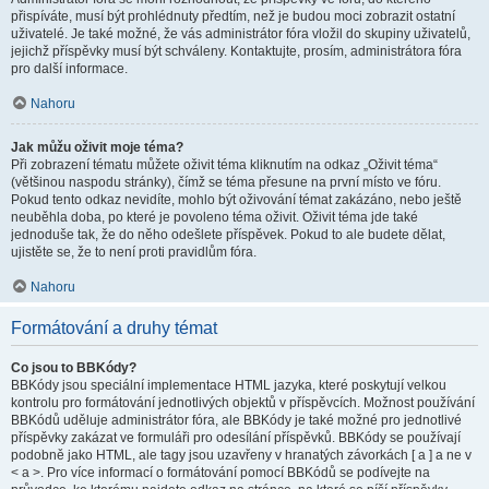
přispíváte, musí být prohlédnuty předtím, než je budou moci zobrazit ostatní
uživatelé. Je také možné, že vás administrátor fóra vložil do skupiny uživatelů,
jejichž příspěvky musí být schváleny. Kontaktujte, prosím, administrátora fóra
pro další informace.
Nahoru
Jak můžu oživit moje téma?
Při zobrazení tématu můžete oživit téma kliknutím na odkaz „Oživit téma“
(většinou naspodu stránky), čímž se téma přesune na první místo ve fóru.
Pokud tento odkaz nevidíte, mohlo být oživování témat zakázáno, nebo ještě
neuběhla doba, po které je povoleno téma oživit. Oživit téma jde také
jednoduše tak, že do něho odešlete příspěvek. Pokud to ale budete dělat,
ujistěte se, že to není proti pravidlům fóra.
Nahoru
Formátování a druhy témat
Co jsou to BBKódy?
BBKódy jsou speciální implementace HTML jazyka, které poskytují velkou
kontrolu pro formátování jednotlivých objektů v příspěvcích. Možnost používání
BBKódů uděluje administrátor fóra, ale BBKódy je také možné pro jednotlivé
příspěvky zakázat ve formuláři pro odesílání příspěvků. BBKódy se používají
podobně jako HTML, ale tagy jsou uzavřeny v hranatých závorkách [ a ] a ne v
< a >. Pro více informací o formátování pomocí BBKódů se podívejte na