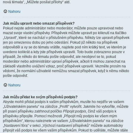
nová témata“, „Můžete posílat přílohy“ atd.
Nahoru
Jak můžu upravit nebo smazat příspěvek?
Pokud nejste administrátor nebo moderátor, můžete pouze upravovat nebo
mazat svoje vlastní příspěvky. Příspěvek můžete upravit po kliknutí na tlačítko
„Upravit“, které se nachází v příslušném příspěvku. Někdy lze upravit příspěvek
jen po omezenou dobu po jeho odeslání. Pokud již někdo na příspěvek
odpověděl a vy se do tématu vrátíte, najdete pod ním krátký text, ve kterém je
uvedeno kolikrát a kdy jste příspěvek upravili. Toto bude zobrazeno pouze v
případě, že někdo do tématu pošle odpověď, ale neobjeví se to, pokud
moderátor nebo administrátor upraví příspěvek, ačkoli ti mohou zanechat na
základě vlastního uvážení vzkaz, proč příspěvek upravili. Vezměte prosím na
vědomí, že normální uživatelé nemůžou smazat příspěvek, když k němu někdo
pošle odpověď.
Nahoru
Jak můžu přidat ke svým příspěvků podpis?
Abyste mohli přidat podpis k vašim příspěvkům, musíte ho nejdřív ve vašem
„Uživatelském panelu“ na záložce „Profil“ vytvořit. Jakmile ho vytvoříte, můžete
při psaní příspěvku zatrhnout políčko
Připojit podpis
, čímž váš podpis k
příspěvku připojíte. Pomocí možnosti „Připojit můj podpis ke všem mým
příspěvkům“, kterou naleznete ve vašem „Uživatelském panelu“ na záložce
„Nastavení fóra“ v sekci „Výchozí nastavení příspěvků“ můžete automaticky
připojit váš podpis ke všem vašim příspěvkům. Pokud to uděláte, můžete stále