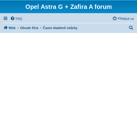
Opel Astra G + Zafira A forum
FAQ
Přihlásit se
H
Web
Obsah fóra
Často kladené otázky
l
e
d
a
t