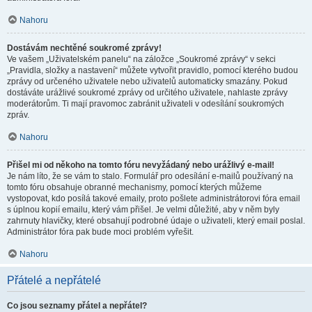
Nahoru
Dostávám nechtěné soukromé zprávy!
Ve vašem „Uživatelském panelu“ na záložce „Soukromé zprávy“ v sekci
„Pravidla, složky a nastavení“ můžete vytvořit pravidlo, pomocí kterého budou
zprávy od určeného uživatele nebo uživatelů automaticky smazány. Pokud
dostáváte urážlivé soukromé zprávy od určitého uživatele, nahlaste zprávy
moderátorům. Ti mají pravomoc zabránit uživateli v odesílání soukromých
zpráv.
Nahoru
Přišel mi od někoho na tomto fóru nevyžádaný nebo urážlivý e-mail!
Je nám líto, že se vám to stalo. Formulář pro odesílání e-mailů používaný na
tomto fóru obsahuje obranné mechanismy, pomocí kterých můžeme
vystopovat, kdo posílá takové emaily, proto pošlete administrátorovi fóra email
s úplnou kopií emailu, který vám přišel. Je velmi důležité, aby v něm byly
zahrnuty hlavičky, které obsahují podrobné údaje o uživateli, který email poslal.
Administrátor fóra pak bude moci problém vyřešit.
Nahoru
Přátelé a nepřátelé
Co jsou seznamy přátel a nepřátel?