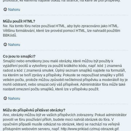
průvodce, ke kterému najdete odkaz na stránce, na které se píší příspěvky.
Nahoru
Můžu použít HTML?
Ne. Na tomto fóru nelze používat HTML, aby bylo zpracováno jako HTML.
Většinu formátování, které lze provést pomocí HTML, lze nahradit použitím
BBKódů.
Nahoru
Co jsou to smajlíci?
Smajlíci nebo emotikony jsou malé obrázky, které můžou být použity k
vyjádření pocitů a vytvořeny za použití krátkého kódu, např. kód :) znamená
radost a kód :( znamená smutek. Úplný seznam smajlíků najdete na formuláři,
na kterém se tvoří zprávy a příspěvky. Pokuste se nepoužívat smajlíky v příliš
velkém počtu, protože můžou způsobit nečitelnost příspěvku a moderátoři by je
mohli odstranit, nebo smazat celý váš příspěvek. Administrátor fóra může také
nastavit omezení počtu smajlíků, které lze v příspěvku použít.
Nahoru
Můžu do příspěvků přidávat obrázky?
Ano, obrázky můžou být ve vašich příspěvcích zobrazeny. Pokud administrátor
povolil ve fóru používání příloh, budete moci nahrát obrázek do fóra. V
opačném případě musíte odkázat na obrázek, který se nachází na veřejně
přístupném webovém serveru, např. http://www.priklad.cz/muj-obrazek.gif.