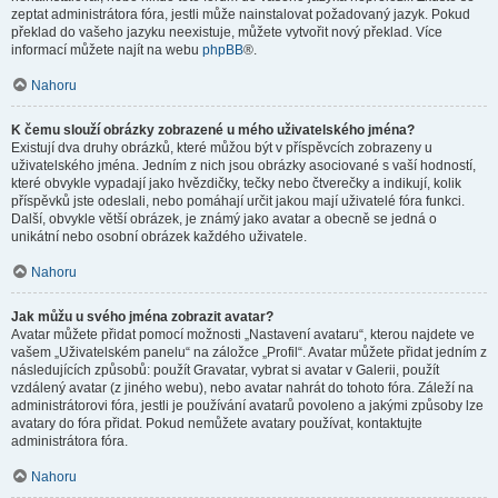
zeptat administrátora fóra, jestli může nainstalovat požadovaný jazyk. Pokud
překlad do vašeho jazyku neexistuje, můžete vytvořit nový překlad. Více
informací můžete najít na webu
phpBB
®.
Nahoru
K čemu slouží obrázky zobrazené u mého uživatelského jména?
Existují dva druhy obrázků, které můžou být v příspěvcích zobrazeny u
uživatelského jména. Jedním z nich jsou obrázky asociované s vaší hodností,
které obvykle vypadají jako hvězdičky, tečky nebo čtverečky a indikují, kolik
příspěvků jste odeslali, nebo pomáhají určit jakou mají uživatelé fóra funkci.
Další, obvykle větší obrázek, je známý jako avatar a obecně se jedná o
unikátní nebo osobní obrázek každého uživatele.
Nahoru
Jak můžu u svého jména zobrazit avatar?
Avatar můžete přidat pomocí možnosti „Nastavení avataru“, kterou najdete ve
vašem „Uživatelském panelu“ na záložce „Profil“. Avatar můžete přidat jedním z
následujících způsobů: použít Gravatar, vybrat si avatar v Galerii, použít
vzdálený avatar (z jiného webu), nebo avatar nahrát do tohoto fóra. Záleží na
administrátorovi fóra, jestli je používání avatarů povoleno a jakými způsoby lze
avatary do fóra přidat. Pokud nemůžete avatary používat, kontaktujte
administrátora fóra.
Nahoru