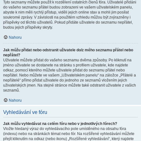
Tyto seznamy můžete použít k rozdělení ostatních členů fóra. Uživatelé přidáni
do vašeho seznamu přátel budou zobrazeni ve vašem uživatelském panelu,
abyste k nim měli rychlý přístup, viděli jejich online stav a mohli jim posílat
soukromé zprávy. V závislosti na použitém vzhledu můžou být zvýrazněny i
příspěvky od těchto uživatelů. Pokud přidáte uživatele do seznamu nepřátel,
budou jejich příspěvky skryty.
Nahoru
Jak můžu přidat nebo odstranit uživatele do/z mého seznamu přátel nebo
nepřátel?
Uživatele můžete přidat do vašeho seznamu dvěma způsoby. Po kliknutí na
jméno uživatele se dostanete na stránku s profilem uživatele, kde najdete
odkaz, pomocí kterého můžete uživatele přidat do seznamu přátel nebo
nepřátel. Nebo můžete ve vašem „Uživatelském panelu“ na záložce „Přátelé a
nepřátelé“ přímo přidat uživatele do jednoho ze seznamů vložením jejich
uživatelských jmen. Na stejné stránce můžete také odstranit uživatele z vašich
seznamů.
Nahoru
Vyhledávání ve fóru
Jak můžu vyhledávat na celém fóru nebo v jednotlivých fórech?
Vložte hledaný výraz do vyhledávacího pole umístěného na obsahu fóra
(indexu) nebo na stránkách témat nebo fór. Na rozšířené vyhledávání můžete
přejít kliknutím na odkaz (nebo ikonu) „Rozšířené vyhledávání“, který najdete