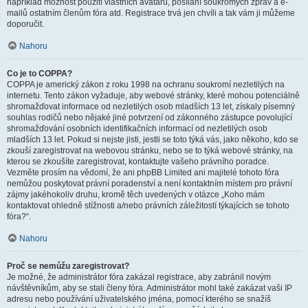
například možnost použití vlastních avatarů, posílání soukromých zpráv a e-
mailů ostatním členům fóra atd. Registrace trvá jen chvíli a tak vám ji můžeme
doporučit.
Nahoru
Co je to COPPA?
COPPA je americký zákon z roku 1998 na ochranu soukromí nezletilých na
internetu. Tento zákon vyžaduje, aby webové stránky, které mohou potenciálně
shromažďovat informace od nezletilých osob mladších 13 let, získaly písemný
souhlas rodičů nebo nějaké jiné potvrzení od zákonného zástupce povolující
shromažďování osobních identifikačních informací od nezletilých osob
mladších 13 let. Pokud si nejste jisti, jestli se toto týká vás, jako někoho, kdo se
zkouší zaregistrovat na webovou stránku, nebo se to týká webové stránky, na
kterou se zkoušíte zaregistrovat, kontaktujte vašeho právního poradce.
Vezměte prosím na vědomí, že ani phpBB Limited ani majitelé tohoto fóra
nemůžou poskytovat právní poradenství a není kontaktním místem pro právní
zájmy jakéhokoliv druhu, kromě těch uvedených v otázce „Koho mám
kontaktovat ohledně stížnosti a/nebo právních záležitostí týkajících se tohoto
fóra?“.
Nahoru
Proč se nemůžu zaregistrovat?
Je možné, že administrátor fóra zakázal registrace, aby zabránil novým
návštěvníkům, aby se stali členy fóra. Administrátor mohl také zakázat vaši IP
adresu nebo používání uživatelského jména, pomocí kterého se snažíš