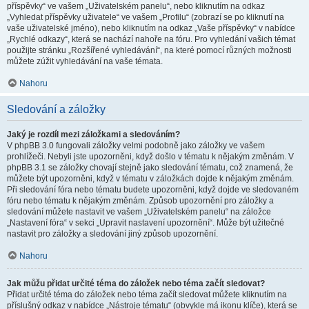
příspěvky“ ve vašem „Uživatelském panelu“, nebo kliknutím na odkaz
„Vyhledat příspěvky uživatele“ ve vašem „Profilu“ (zobrazí se po kliknutí na
vaše uživatelské jméno), nebo kliknutím na odkaz „Vaše příspěvky“ v nabídce
„Rychlé odkazy“, která se nachází nahoře na fóru. Pro vyhledání vašich témat
použijte stránku „Rozšířené vyhledávání“, na které pomocí různých možnosti
můžete zúžit vyhledávání na vaše témata.
Nahoru
Sledování a záložky
Jaký je rozdíl mezi záložkami a sledováním?
V phpBB 3.0 fungovali záložky velmi podobně jako záložky ve vašem
prohlížeči. Nebyli jste upozorněni, když došlo v tématu k nějakým změnám. V
phpBB 3.1 se záložky chovají stejně jako sledování tématu, což znamená, že
můžete být upozorněni, když v tématu v záložkách dojde k nějakým změnám.
Při sledování fóra nebo tématu budete upozorněni, když dojde ve sledovaném
fóru nebo tématu k nějakým změnám. Způsob upozornění pro záložky a
sledování můžete nastavit ve vašem „Uživatelském panelu“ na záložce
„Nastavení fóra“ v sekci „Upravit nastavení upozornění“. Může být užitečné
nastavit pro záložky a sledování jiný způsob upozornění.
Nahoru
Jak můžu přidat určité téma do záložek nebo téma začít sledovat?
Přidat určité téma do záložek nebo téma začít sledovat můžete kliknutím na
příslušný odkaz v nabídce „Nástroje tématu“ (obvykle má ikonu klíče), která se