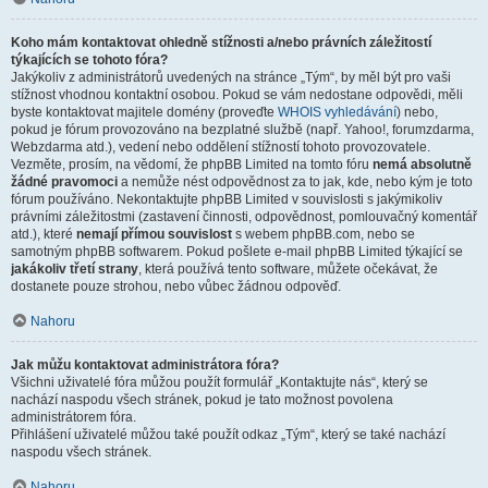
Koho mám kontaktovat ohledně stížnosti a/nebo právních záležitostí
týkajících se tohoto fóra?
Jakýkoliv z administrátorů uvedených na stránce „Tým“, by měl být pro vaši
stížnost vhodnou kontaktní osobou. Pokud se vám nedostane odpovědi, měli
byste kontaktovat majitele domény (proveďte
WHOIS vyhledávání
) nebo,
pokud je fórum provozováno na bezplatné službě (např. Yahoo!, forumzdarma,
Webzdarma atd.), vedení nebo oddělení stížností tohoto provozovatele.
Vezměte, prosím, na vědomí, že phpBB Limited na tomto fóru
nemá absolutně
žádné pravomoci
a nemůže nést odpovědnost za to jak, kde, nebo kým je toto
fórum používáno. Nekontaktujte phpBB Limited v souvislosti s jakýmikoliv
právními záležitostmi (zastavení činnosti, odpovědnost, pomlouvačný komentář
atd.), které
nemají přímou souvislost
s webem phpBB.com, nebo se
samotným phpBB softwarem. Pokud pošlete e-mail phpBB Limited týkající se
jakákoliv třetí strany
, která používá tento software, můžete očekávat, že
dostanete pouze strohou, nebo vůbec žádnou odpověď.
Nahoru
Jak můžu kontaktovat administrátora fóra?
Všichni uživatelé fóra můžou použít formulář „Kontaktujte nás“, který se
nachází naspodu všech stránek, pokud je tato možnost povolena
administrátorem fóra.
Přihlášení uživatelé můžou také použít odkaz „Tým“, který se také nachází
naspodu všech stránek.
Nahoru