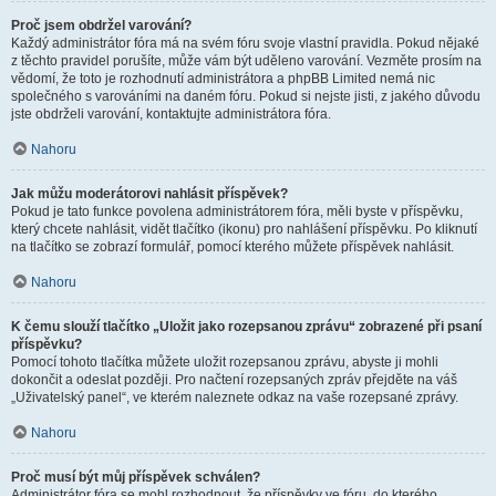
Proč jsem obdržel varování?
Každý administrátor fóra má na svém fóru svoje vlastní pravidla. Pokud nějaké
z těchto pravidel porušíte, může vám být uděleno varování. Vezměte prosím na
vědomí, že toto je rozhodnutí administrátora a phpBB Limited nemá nic
společného s varováními na daném fóru. Pokud si nejste jisti, z jakého důvodu
jste obdrželi varování, kontaktujte administrátora fóra.
Nahoru
Jak můžu moderátorovi nahlásit příspěvek?
Pokud je tato funkce povolena administrátorem fóra, měli byste v příspěvku,
který chcete nahlásit, vidět tlačítko (ikonu) pro nahlášení příspěvku. Po kliknutí
na tlačítko se zobrazí formulář, pomocí kterého můžete příspěvek nahlásit.
Nahoru
K čemu slouží tlačítko „Uložit jako rozepsanou zprávu“ zobrazené při psaní
příspěvku?
Pomocí tohoto tlačítka můžete uložit rozepsanou zprávu, abyste ji mohli
dokončit a odeslat později. Pro načtení rozepsaných zpráv přejděte na váš
„Uživatelský panel“, ve kterém naleznete odkaz na vaše rozepsané zprávy.
Nahoru
Proč musí být můj příspěvek schválen?
Administrátor fóra se mohl rozhodnout, že příspěvky ve fóru, do kterého