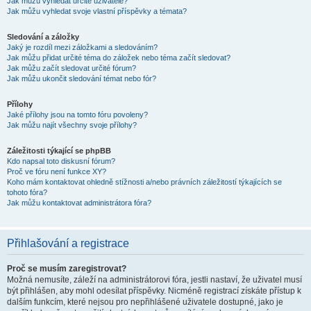
Jak můžu vyhledat určité uživatele?
Jak můžu vyhledat svoje vlastní příspěvky a témata?
Sledování a záložky
Jaký je rozdíl mezi záložkami a sledováním?
Jak můžu přidat určité téma do záložek nebo téma začít sledovat?
Jak můžu začít sledovat určité fórum?
Jak můžu ukončit sledování témat nebo fór?
Přílohy
Jaké přílohy jsou na tomto fóru povoleny?
Jak můžu najít všechny svoje přílohy?
Záležitosti týkající se phpBB
Kdo napsal toto diskusní fórum?
Proč ve fóru není funkce XY?
Koho mám kontaktovat ohledně stížnosti a/nebo právních záležitostí týkajících se
tohoto fóra?
Jak můžu kontaktovat administrátora fóra?
Přihlašování a registrace
Proč se musím zaregistrovat?
Možná nemusíte, záleží na administrátorovi fóra, jestli nastaví, že uživatel musí
být přihlášen, aby mohl odesílat příspěvky. Nicméně registrací získáte přístup k
dalším funkcím, které nejsou pro nepřihlášené uživatele dostupné, jako je