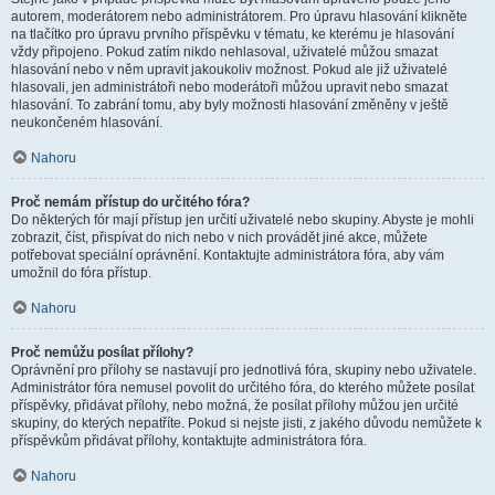
autorem, moderátorem nebo administrátorem. Pro úpravu hlasování klikněte
na tlačítko pro úpravu prvního příspěvku v tématu, ke kterému je hlasování
vždy připojeno. Pokud zatím nikdo nehlasoval, uživatelé můžou smazat
hlasování nebo v něm upravit jakoukoliv možnost. Pokud ale již uživatelé
hlasovali, jen administrátoři nebo moderátoři můžou upravit nebo smazat
hlasování. To zabrání tomu, aby byly možnosti hlasování změněny v ještě
neukončeném hlasování.
Nahoru
Proč nemám přístup do určitého fóra?
Do některých fór mají přístup jen určití uživatelé nebo skupiny. Abyste je mohli
zobrazit, číst, přispívat do nich nebo v nich provádět jiné akce, můžete
potřebovat speciální oprávnění. Kontaktujte administrátora fóra, aby vám
umožnil do fóra přístup.
Nahoru
Proč nemůžu posílat přílohy?
Oprávnění pro přílohy se nastavují pro jednotlivá fóra, skupiny nebo uživatele.
Administrátor fóra nemusel povolit do určitého fóra, do kterého můžete posílat
příspěvky, přidávat přílohy, nebo možná, že posílat přílohy můžou jen určité
skupiny, do kterých nepatříte. Pokud si nejste jisti, z jakého důvodu nemůžete k
příspěvkům přidávat přílohy, kontaktujte administrátora fóra.
Nahoru