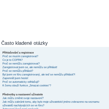
Často kladené otázky
Přihlašování a registrace
Proč se musím zaregistrovat?
Co je to COPPA?
Proč se nemůžu zaregistrovat?
Zaregistroval jsem se, ale nemůžu se přihlásit!
Proč se nemůžu přihlásit?
Byl jsem ve fóru zaregistrovaný, ale teď se nemůžu přihlásit?!
Zapomněl jsem heslo!
Proč se automaticky odhlašuji?
K čemu slouží funkce „Smazat cookies“?
Předvolby a nastavení uživatele
Jak můžu změnit svoje nastavení?
Jak můžu zabránit tomu, aby bylo moje uživatelské jméno zobrazeno na seznamu
uživatelů nacházejících se ve fóru?