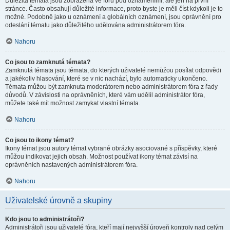
Důležitá témata jsou zobrazena ve fóru pod oznámeními, ale jen na první
stránce. Často obsahují důležité informace, proto byste je měli číst kdykoli je to
možné. Podobně jako u oznámení a globálních oznámení, jsou oprávnění pro
odeslání tématu jako důležitého udělována administrátorem fóra.
Nahoru
Co jsou to zamknutá témata?
Zamknutá témata jsou témata, do kterých uživatelé nemůžou posílat odpovědi
a jakékoliv hlasování, které se v nic nachází, bylo automaticky ukončeno.
Témata můžou být zamknuta moderátorem nebo administrátorem fóra z řady
důvodů. V závislosti na oprávněních, které vám udělil administrátor fóra,
můžete také mít možnost zamykat vlastní témata.
Nahoru
Co jsou to ikony témat?
Ikony témat jsou autory témat vybrané obrázky asociované s příspěvky, které
můžou indikovat jejich obsah. Možnost používat ikony témat závisí na
oprávněních nastavených administrátorem fóra.
Nahoru
Uživatelské úrovně a skupiny
Kdo jsou to administrátoři?
Administrátoři jsou uživatelé fóra, kteří mají nejvyšší úroveň kontroly nad celým