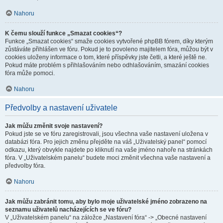
Nahoru
K čemu slouží funkce „Smazat cookies“?
Funkce „Smazat cookies“ smaže cookies vytvořené phpBB fórem, díky kterým
zůstáváte přihlášen ve fóru. Pokud je to povoleno majitelem fóra, můžou být v
cookies uloženy informace o tom, které příspěvky jste četli, a které ještě ne.
Pokud máte problém s přihlašováním nebo odhlašováním, smazání cookies
fóra může pomoci.
Nahoru
Předvolby a nastavení uživatele
Jak můžu změnit svoje nastavení?
Pokud jste se ve fóru zaregistrovali, jsou všechna vaše nastavení uložena v
databázi fóra. Pro jejich změnu přejděte na váš „Uživatelský panel“ pomocí
odkazu, který obvykle najdete po kliknutí na vaše jméno nahoře na stránkách
fóra. V „Uživatelském panelu“ budete moci změnit všechna vaše nastavení a
předvolby fóra.
Nahoru
Jak můžu zabránit tomu, aby bylo moje uživatelské jméno zobrazeno na
seznamu uživatelů nacházejících se ve fóru?
V „Uživatelském panelu“ na záložce „Nastavení fóra“ -> „Obecné nastavení