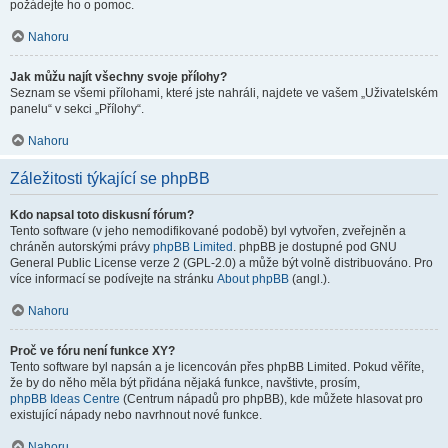
požádejte ho o pomoc.
Nahoru
Jak můžu najít všechny svoje přílohy?
Seznam se všemi přílohami, které jste nahráli, najdete ve vašem „Uživatelském
panelu“ v sekci „Přílohy“.
Nahoru
Záležitosti týkající se phpBB
Kdo napsal toto diskusní fórum?
Tento software (v jeho nemodifikované podobě) byl vytvořen, zveřejněn a
chráněn autorskými právy
phpBB Limited
. phpBB je dostupné pod GNU
General Public License verze 2 (GPL-2.0) a může být volně distribuováno. Pro
více informací se podívejte na stránku
About phpBB
(angl.).
Nahoru
Proč ve fóru není funkce XY?
Tento software byl napsán a je licencován přes phpBB Limited. Pokud věříte,
že by do něho měla být přidána nějaká funkce, navštivte, prosím,
phpBB Ideas Centre
(Centrum nápadů pro phpBB), kde můžete hlasovat pro
existující nápady nebo navrhnout nové funkce.
Nahoru