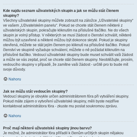
Kde najdu seznam uživatelských skupin a jak se můžu stát členem
skupiny?
Všechny uživatelské skupiny můžete zobrazit na záložce „Uživatelské skupiny“
ve vašem „Uživatelském panelu“. Pokud se chcete stát členem některé z
uživatelských skupin, pokračujte kliknutím na příslušné tlačítko. Ne do všech
skupin je volný přístup. V některých se musí žádost o členství schválit, některé
můžou být uzavřené a některé můžou být dokonce skryté. Pokud je skupiny
otevřená, můžete se stát jejím členem po kliknutí na příslušné tlačítko. Pokud
členství ve skupině vyžaduje schválení, můžete o ně požádat kliknutím na
příslušné tlačítko. Vedoucí uživatelské skupiny bude muset schválit vaši žádost
a může se vás zeptat, proč se chcete stát členem skupiny. Neobtěžujte, prosím,
vedoucího skupiny v případě, že zamítne vaši žádost - určitě pro to bude mít
svoje důvody.
Nahoru
Jak se můžu stát vedoucím skupiny?
Vedoucí skupiny je obvykle určen administrátorem fóra při vytváření skupiny.
Pokud máte zájem o vytvoření uživatelské skupiny, měli byste nejdříve
kontaktovat administrátora fóra - zkuste mu poslat soukromou zprávu.
Nahoru
Proč mají některé uživatelské skupiny jinou barvu?
Je možné, že administrátor fóra přiřadil k členům určitých skupin nějakou