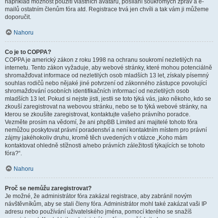
například možnost použití vlastních avatarů, posílání soukromých zpráv a e-
mailů ostatním členům fóra atd. Registrace trvá jen chvíli a tak vám ji můžeme
doporučit.
Nahoru
Co je to COPPA?
COPPA je americký zákon z roku 1998 na ochranu soukromí nezletilých na
internetu. Tento zákon vyžaduje, aby webové stránky, které mohou potenciálně
shromažďovat informace od nezletilých osob mladších 13 let, získaly písemný
souhlas rodičů nebo nějaké jiné potvrzení od zákonného zástupce povolující
shromažďování osobních identifikačních informací od nezletilých osob
mladších 13 let. Pokud si nejste jisti, jestli se toto týká vás, jako někoho, kdo se
zkouší zaregistrovat na webovou stránku, nebo se to týká webové stránky, na
kterou se zkoušíte zaregistrovat, kontaktujte vašeho právního poradce.
Vezměte prosím na vědomí, že ani phpBB Limited ani majitelé tohoto fóra
nemůžou poskytovat právní poradenství a není kontaktním místem pro právní
zájmy jakéhokoliv druhu, kromě těch uvedených v otázce „Koho mám
kontaktovat ohledně stížnosti a/nebo právních záležitostí týkajících se tohoto
fóra?“.
Nahoru
Proč se nemůžu zaregistrovat?
Je možné, že administrátor fóra zakázal registrace, aby zabránil novým
návštěvníkům, aby se stali členy fóra. Administrátor mohl také zakázat vaši IP
adresu nebo používání uživatelského jména, pomocí kterého se snažíš