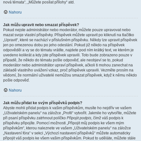
nová témata“, „Můžete posílat přílohy“ atd.
Nahoru
Jak můžu upravit nebo smazat příspěvek?
Pokud nejste administrátor nebo moderátor, můžete pouze upravovat nebo
mazat svoje vlastní příspěvky. Příspěvek můžete upravit po kliknutí na tlačítko
„Upravit“, které se nachází v příslušném příspěvku. Někdy lze upravit příspěvek
jen po omezenou dobu po jeho odeslání. Pokud již někdo na příspěvek
odpověděl a vy se do tématu vrátíte, najdete pod ním krátký text, ve kterém je
uvedeno kolikrát a kdy jste příspěvek upravili. Toto bude zobrazeno pouze v
případě, že někdo do tématu pošle odpověď, ale neobjeví se to, pokud
moderátor nebo administrátor upraví příspěvek, ačkoli ti mohou zanechat na
základě vlastního uvážení vzkaz, proč příspěvek upravili. Vezměte prosím na
vědomí, že normální uživatelé nemůžou smazat příspěvek, když k němu někdo
pošle odpověď.
Nahoru
Jak můžu přidat ke svým příspěvků podpis?
Abyste mohli přidat podpis k vašim příspěvkům, musíte ho nejdřív ve vašem
„Uživatelském panelu“ na záložce „Profil“ vytvořit. Jakmile ho vytvoříte, můžete
při psaní příspěvku zatrhnout políčko
Připojit podpis
, čímž váš podpis k
příspěvku připojíte. Pomocí možnosti „Připojit můj podpis ke všem mým
příspěvkům“, kterou naleznete ve vašem „Uživatelském panelu“ na záložce
„Nastavení fóra“ v sekci „Výchozí nastavení příspěvků“ můžete automaticky
připojit váš podpis ke všem vašim příspěvkům. Pokud to uděláte, můžete stále