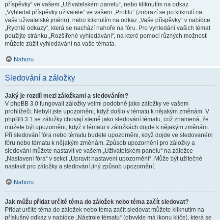
příspěvky“ ve vašem „Uživatelském panelu“, nebo kliknutím na odkaz
„Vyhledat příspěvky uživatele“ ve vašem „Profilu“ (zobrazí se po kliknutí na
vaše uživatelské jméno), nebo kliknutím na odkaz „Vaše příspěvky“ v nabídce
„Rychlé odkazy“, která se nachází nahoře na fóru. Pro vyhledání vašich témat
použijte stránku „Rozšířené vyhledávání“, na které pomocí různých možnosti
můžete zúžit vyhledávání na vaše témata.
Nahoru
Sledování a záložky
Jaký je rozdíl mezi záložkami a sledováním?
V phpBB 3.0 fungovali záložky velmi podobně jako záložky ve vašem
prohlížeči. Nebyli jste upozorněni, když došlo v tématu k nějakým změnám. V
phpBB 3.1 se záložky chovají stejně jako sledování tématu, což znamená, že
můžete být upozorněni, když v tématu v záložkách dojde k nějakým změnám.
Při sledování fóra nebo tématu budete upozorněni, když dojde ve sledovaném
fóru nebo tématu k nějakým změnám. Způsob upozornění pro záložky a
sledování můžete nastavit ve vašem „Uživatelském panelu“ na záložce
„Nastavení fóra“ v sekci „Upravit nastavení upozornění“. Může být užitečné
nastavit pro záložky a sledování jiný způsob upozornění.
Nahoru
Jak můžu přidat určité téma do záložek nebo téma začít sledovat?
Přidat určité téma do záložek nebo téma začít sledovat můžete kliknutím na
příslušný odkaz v nabídce „Nástroje tématu“ (obvykle má ikonu klíče), která se