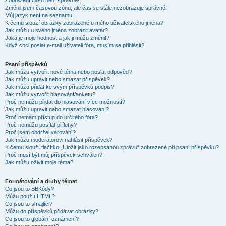
Zobrazení časů není správné!
Změnil jsem časovou zónu, ale čas se stále nezobrazuje správně!
Můj jazyk není na seznamu!
K čemu slouží obrázky zobrazené u mého uživatelského jména?
Jak můžu u svého jména zobrazit avatar?
Jaká je moje hodnost a jak ji můžu změnit?
Když chci poslat e-mail uživateli fóra, musím se přihlásit?
Psaní příspěvků
Jak můžu vytvořit nové téma nebo poslat odpověď?
Jak můžu upravit nebo smazat příspěvek?
Jak můžu přidat ke svým příspěvků podpis?
Jak můžu vytvořit hlasování/anketu?
Proč nemůžu přidat do hlasování více možností?
Jak můžu upravit nebo smazat hlasování?
Proč nemám přístup do určitého fóra?
Proč nemůžu posílat přílohy?
Proč jsem obdržel varování?
Jak můžu moderátorovi nahlásit příspěvek?
K čemu slouží tlačítko „Uložit jako rozepsanou zprávu“ zobrazené při psaní příspěvku?
Proč musí být můj příspěvek schválen?
Jak můžu oživit moje téma?
Formátování a druhy témat
Co jsou to BBKódy?
Můžu použít HTML?
Co jsou to smajlíci?
Můžu do příspěvků přidávat obrázky?
Co jsou to globální oznámení?