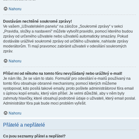
Nahoru
Dostávám nechtěné soukromé zprávy!
Ve vašem „Uživatelském panelu“ na záložce „Soukromé zprávy“ v sekci
„Pravidla, složky a nastavení“ můžete vytvořit pravidlo, pomocí kterého budou
zprávy od určeného uživatele nebo uživatelů automaticky smazány. Pokud
dostáváte urážlivé soukromé zprávy od určitého uživatele, nahlaste zprávy
moderátorům. Ti mají pravomoc zabránit uživateli v odesílání soukromých
zpráv.
Nahoru
Přišel mi od někoho na tomto fóru nevyžádaný nebo urážlivý e-mail!
Je nám líto, že se vám to stalo. Formulář pro odesílání e-mailů používaný na
tomto fóru obsahuje obranné mechanismy, pomocí kterých můžeme
vystopovat, kdo posílá takové emaily, proto pošlete administrátorovi fóra email
s úplnou kopií emailu, který vám přišel. Je velmi důležité, aby v něm byly
zahrnuty hlavičky, které obsahují podrobné údaje o uživateli, který email poslal.
Administrátor fóra pak bude moci problém vyřešit.
Nahoru
Přátelé a nepřátelé
Co jsou seznamy přátel a nepřátel?