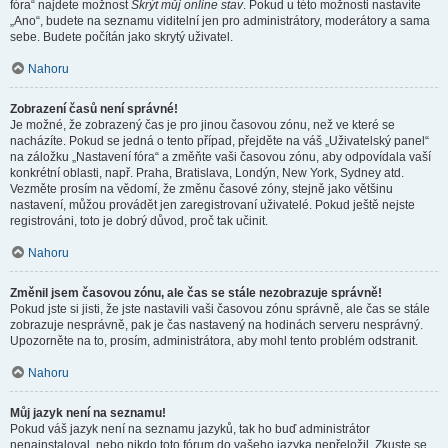
fóra“ najdete možnost
Skrýt můj online stav
. Pokud u této možnosti nastavíte
„Ano“, budete na seznamu viditelní jen pro administrátory, moderátory a sama
sebe. Budete počítán jako skrytý uživatel.
Nahoru
Zobrazení časů není správné!
Je možné, že zobrazený čas je pro jinou časovou zónu, než ve které se
nacházíte. Pokud se jedná o tento případ, přejděte na váš „Uživatelský panel“
na záložku „Nastavení fóra“ a změňte vaši časovou zónu, aby odpovídala vaší
konkrétní oblasti, např. Praha, Bratislava, Londýn, New York, Sydney atd.
Vezměte prosím na vědomí, že změnu časové zóny, stejně jako většinu
nastavení, můžou provádět jen zaregistrovaní uživatelé. Pokud ještě nejste
registrováni, toto je dobrý důvod, proč tak učinit.
Nahoru
Změnil jsem časovou zónu, ale čas se stále nezobrazuje správně!
Pokud jste si jisti, že jste nastavili vaši časovou zónu správně, ale čas se stále
zobrazuje nesprávně, pak je čas nastavený na hodinách serveru nesprávný.
Upozorněte na to, prosím, administrátora, aby mohl tento problém odstranit.
Nahoru
Můj jazyk není na seznamu!
Pokud váš jazyk není na seznamu jazyků, tak ho buď administrátor
nenainstaloval, nebo nikdo toto fórum do vašeho jazyka nepřeložil. Zkuste se