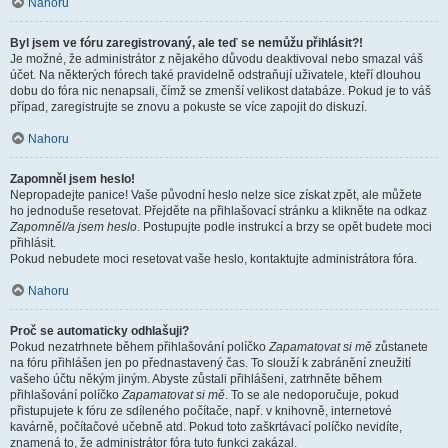
Nahoru
Byl jsem ve fóru zaregistrovaný, ale teď se nemůžu přihlásit?!
Je možné, že administrátor z nějakého důvodu deaktivoval nebo smazal váš
účet. Na některých fórech také pravidelně odstraňují uživatele, kteří dlouhou
dobu do fóra nic nenapsali, čímž se zmenší velikost databáze. Pokud je to váš
případ, zaregistrujte se znovu a pokuste se více zapojit do diskuzí.
Nahoru
Zapomněl jsem heslo!
Nepropadejte panice! Vaše původní heslo nelze sice získat zpět, ale můžete
ho jednoduše resetovat. Přejděte na přihlašovací stránku a klikněte na odkaz
Zapomněl/a jsem heslo
. Postupujte podle instrukcí a brzy se opět budete moci
přihlásit.
Pokud nebudete moci resetovat vaše heslo, kontaktujte administrátora fóra.
Nahoru
Proč se automaticky odhlašuji?
Pokud nezatrhnete během přihlašování políčko
Zapamatovat si mě
zůstanete
na fóru přihlášen jen po přednastavený čas. To slouží k zabránění zneužití
vašeho účtu někým jiným. Abyste zůstali přihlášeni, zatrhněte během
přihlašování políčko
Zapamatovat si mě
. To se ale nedoporučuje, pokud
přistupujete k fóru ze sdíleného počítače, např. v knihovně, internetové
kavárně, počítačové učebně atd. Pokud toto zaškrtávací políčko nevidíte,
znamená to, že administrátor fóra tuto funkci zakázal.