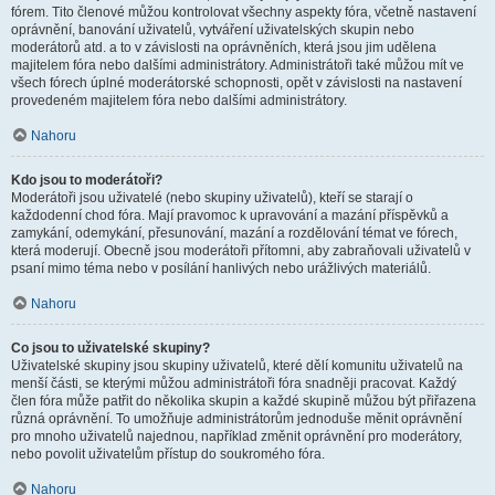
fórem. Tito členové můžou kontrolovat všechny aspekty fóra, včetně nastavení
oprávnění, banování uživatelů, vytváření uživatelských skupin nebo
moderátorů atd. a to v závislosti na oprávněních, která jsou jim udělena
majitelem fóra nebo dalšími administrátory. Administrátoři také můžou mít ve
všech fórech úplné moderátorské schopnosti, opět v závislosti na nastavení
provedeném majitelem fóra nebo dalšími administrátory.
Nahoru
Kdo jsou to moderátoři?
Moderátoři jsou uživatelé (nebo skupiny uživatelů), kteří se starají o
každodenní chod fóra. Mají pravomoc k upravování a mazání příspěvků a
zamykání, odemykání, přesunování, mazání a rozdělování témat ve fórech,
která moderují. Obecně jsou moderátoři přítomni, aby zabraňovali uživatelů v
psaní mimo téma nebo v posílání hanlivých nebo urážlivých materiálů.
Nahoru
Co jsou to uživatelské skupiny?
Uživatelské skupiny jsou skupiny uživatelů, které dělí komunitu uživatelů na
menší části, se kterými můžou administrátoři fóra snadněji pracovat. Každý
člen fóra může patřit do několika skupin a každé skupině můžou být přiřazena
různá oprávnění. To umožňuje administrátorům jednoduše měnit oprávnění
pro mnoho uživatelů najednou, například změnit oprávnění pro moderátory,
nebo povolit uživatelům přístup do soukromého fóra.
Nahoru