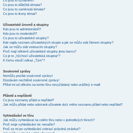
Co jsou to oznámení?
Co jsou to důležitá témata?
Co jsou to zamknutá témata?
Co jsou to ikony témat?
Uživatelské úrovně a skupiny
Kdo jsou to administrátoři?
Kdo jsou to moderátoři?
Co jsou to uživatelské skupiny?
Kde najdu seznam uživatelských skupin a jak se můžu stát členem skupiny?
Jak se můžu stát vedoucím skupiny?
Proč mají některé uživatelské skupiny jinou barvu?
Co je to „Výchozí uživatelská skupina“?
K čemu slouží odkaz „Tým“?
Soukromé zprávy
Nemůžu posílat soukromé zprávy!
Dostávám nechtěné soukromé zprávy!
Přišel mi od někoho na tomto fóru nevyžádaný nebo urážlivý e-mail!
Přátelé a nepřátelé
Co jsou seznamy přátel a nepřátel?
Jak můžu přidat nebo odstranit uživatele do/z mého seznamu přátel nebo nepřátel?
Vyhledávání ve fóru
Jak můžu vyhledávat na celém fóru nebo v jednotlivých fórech?
Proč moje vyhledávání nic nenašlo?
Proč se mi po vyhledávání zobrazí prázdná stránka!?