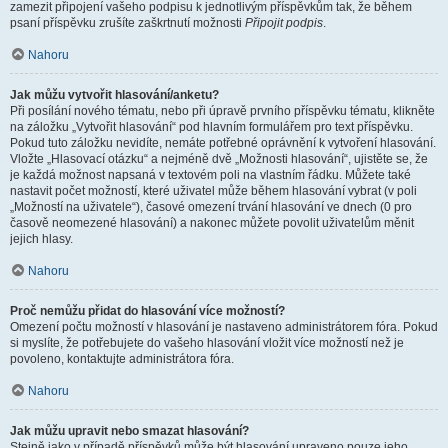
zamezit připojení vašeho podpisu k jednotlivým příspěvkům tak, že během
psaní příspěvku zrušíte zaškrtnutí možnosti
Připojit podpis
.
Nahoru
Jak můžu vytvořit hlasování/anketu?
Při posílání nového tématu, nebo při úpravě prvního příspěvku tématu, klikněte
na záložku „Vytvořit hlasování“ pod hlavním formulářem pro text příspěvku.
Pokud tuto záložku nevidíte, nemáte potřebné oprávnění k vytvoření hlasování.
Vložte „Hlasovací otázku“ a nejméně dvě „Možnosti hlasování“, ujistěte se, že
je každá možnost napsaná v textovém poli na vlastním řádku. Můžete také
nastavit počet možností, které uživatel může během hlasování vybrat (v poli
„Možností na uživatele“), časové omezení trvání hlasování ve dnech (0 pro
časově neomezené hlasování) a nakonec můžete povolit uživatelům měnit
jejich hlasy.
Nahoru
Proč nemůžu přidat do hlasování více možností?
Omezení počtu možností v hlasování je nastaveno administrátorem fóra. Pokud
si myslíte, že potřebujete do vašeho hlasování vložit více možností než je
povoleno, kontaktujte administrátora fóra.
Nahoru
Jak můžu upravit nebo smazat hlasování?
Stejně jako v případě příspěvků může být hlasování upraveno pouze jeho