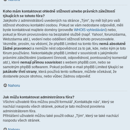
Koho mám kontaktovat ohledně stížnosti a/nebo právních záležitostí
týkajících se tohoto fóra?
Jakýkoliv z administrátorů uvedených na stránce „Tým“, by měl být pro vaši
stížnost vhodnou kontaktní osobou. Pokud se vám nedostane odpovědi, měli
byste kontaktovat majitele domény (proveďte
WHOIS vyhledávání
) nebo,
pokud je fórum provozováno na bezplatné službě (např. Yahoo!, forumzdarma,
Webzdarma atd.), vedení nebo oddělení stížností tohoto provozovatele.
Vezměte, prosím, na vědomí, že phpBB Limited na tomto fóru
nemá absolutně
žádné pravomoci
a nemůže nést odpovědnost za to jak, kde, nebo kým je toto
fórum používáno. Nekontaktujte phpBB Limited v souvislosti s jakýmikoliv
právními záležitostmi (zastavení činnosti, odpovědnost, pomlouvačný komentář
atd.), které
nemají přímou souvislost
s webem phpBB.com, nebo se
samotným phpBB softwarem. Pokud pošlete e-mail phpBB Limited týkající se
jakákoliv třetí strany
, která používá tento software, můžete očekávat, že
dostanete pouze strohou, nebo vůbec žádnou odpověď.
Nahoru
Jak můžu kontaktovat administrátora fóra?
Všichni uživatelé fóra můžou použít formulář „Kontaktujte nás“, který se
nachází naspodu všech stránek, pokud je tato možnost povolena
administrátorem fóra.
Přihlášení uživatelé můžou také použít odkaz „Tým“, který se také nachází
naspodu všech stránek.
Nahoru