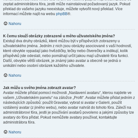
zeptat administrátora fóra, jestli může nainstalovat požadovaný jazyk. Pokud
překlad do vašeho jazyku neexistuje, můžete vytvořit nový překlad. Více
informací můžete najít na webu
phpBB
®.
Nahoru
K čemu slouží obrázky zobrazené u mého uživatelského jména?
Existují dva druhy obrázků, které můžou být v příspěvcích zobrazeny u
uživatelského jména. Jedním z nich jsou obrázky asociované s vaší hodností,
které obvykle vypadají jako hvězdičky, tečky nebo čtverečky a indikují, kolik
příspěvků jste odeslali, nebo pomáhají určit jakou mají uživatelé fóra funkci.
Další, obvykle větší obrázek, je známý jako avatar a obecně se jedná o
unikátní nebo osobní obrázek každého uživatele.
Nahoru
Jak můžu u svého jména zobrazit avatar?
Avatar můžete přidat pomocí možnosti „Nastavení avataru“, kterou najdete ve
vašem „Uživatelském panelu“ na záložce „Profil“. Avatar můžete přidat jedním z
následujících způsobů: použít Gravatar, vybrat si avatar v Galerii, použít
vzdálený avatar (z jiného webu), nebo avatar nahrát do tohoto fóra. Záleží na
administrátorovi fóra, jestli je používání avatarů povoleno a jakými způsoby lze
avatary do fóra přidat. Pokud nemůžete avatary používat, kontaktujte
administrátora fóra.
Nahoru