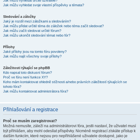
Jak můžu vyhledat určité uživatele?
Jak můžu vyhledat svoje vlastní příspěvky a témata?
Sledování a záložky
Jaký je rozdíl mezi záložkami a sledováním?
Jak můžu přidat určité téma do záložek nebo téma začít sledovat?
Jak můžu začít sledovat určité fórum?
Jak můžu ukončit sledování témat nebo fór?
Přílohy
Jaké přílohy jsou na tomto fóru povoleny?
Jak můžu najít všechny svoje přílohy?
Záležitosti týkající se phpBB
Kdo napsal toto diskusní fórum?
Proč ve fóru není funkce XY?
Koho mám kontaktovat ohledně stížnosti a/nebo právních záležitostí týkajících se
tohoto fóra?
Jak můžu kontaktovat administrátora fóra?
Přihlašování a registrace
Proč se musím zaregistrovat?
Možná nemusíte, záleží na administrátorovi fóra, jestli nastaví, že uživatel musí
být přihlášen, aby mohl odesílat příspěvky. Nicméně registrací získáte přístup k
dalším funkcím, které nejsou pro nepřihlášené uživatele dostupné, jako je