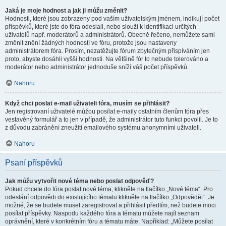
Jaká je moje hodnost a jak ji můžu změnit?
Hodnosti, které jsou zobrazeny pod vaším uživatelským jménem, indikují počet
příspěvků, které jste do fóra odeslali, nebo slouží k identifikaci určitých
uživatelů např. moderátorů a administrátorů. Obecně řečeno, nemůžete sami
změnit znění žádných hodností ve fóru, protože jsou nastaveny
administrátorem fóra. Prosím, nezatěžujte fórum zbytečným přispíváním jen
proto, abyste dosáhli vyšší hodnosti. Na většině fór to nebude tolerováno a
moderátor nebo administrátor jednoduše sníží váš počet příspěvků.
Nahoru
Když chci poslat e-mail uživateli fóra, musím se přihlásit?
Jen registrovaní uživatelé můžou posílat e-maily ostatním členům fóra přes
vestavěný formulář a to jen v případě, že administrátor tuto funkci povolil. Je to
z důvodu zabránění zneužití emailového systému anonymními uživateli.
Nahoru
Psaní příspěvků
Jak můžu vytvořit nové téma nebo poslat odpověď?
Pokud chcete do fóra poslat nové téma, klikněte na tlačítko „Nové téma“. Pro
odeslání odpovědi do existujícího tématu klikněte na tlačítko „Odpovědět“. Je
možné, že se budete muset zaregistrovat a přihlásit předtím, než budete moci
posílat příspěvky. Naspodu každého fóra a tématu můžete najít seznam
oprávnění, které v konkrétním fóru a tématu máte. Například: „Můžete posílat