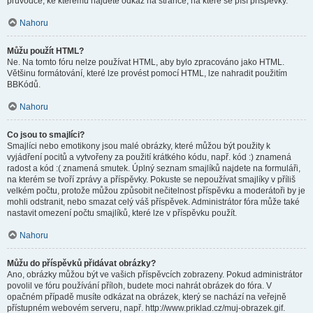
průvodce, ke kterému najdete odkaz na stránce, na které se píší příspěvky.
Nahoru
Můžu použít HTML?
Ne. Na tomto fóru nelze používat HTML, aby bylo zpracováno jako HTML.
Většinu formátování, které lze provést pomocí HTML, lze nahradit použitím
BBKódů.
Nahoru
Co jsou to smajlíci?
Smajlíci nebo emotikony jsou malé obrázky, které můžou být použity k
vyjádření pocitů a vytvořeny za použití krátkého kódu, např. kód :) znamená
radost a kód :( znamená smutek. Úplný seznam smajlíků najdete na formuláři,
na kterém se tvoří zprávy a příspěvky. Pokuste se nepoužívat smajlíky v příliš
velkém počtu, protože můžou způsobit nečitelnost příspěvku a moderátoři by je
mohli odstranit, nebo smazat celý váš příspěvek. Administrátor fóra může také
nastavit omezení počtu smajlíků, které lze v příspěvku použít.
Nahoru
Můžu do příspěvků přidávat obrázky?
Ano, obrázky můžou být ve vašich příspěvcích zobrazeny. Pokud administrátor
povolil ve fóru používání příloh, budete moci nahrát obrázek do fóra. V
opačném případě musíte odkázat na obrázek, který se nachází na veřejně
přístupném webovém serveru, např. http://www.priklad.cz/muj-obrazek.gif.