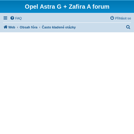
Opel Astra G + Zafira A forum
FAQ
Přihlásit se
H
Web
Obsah fóra
Často kladené otázky
l
e
d
a
t