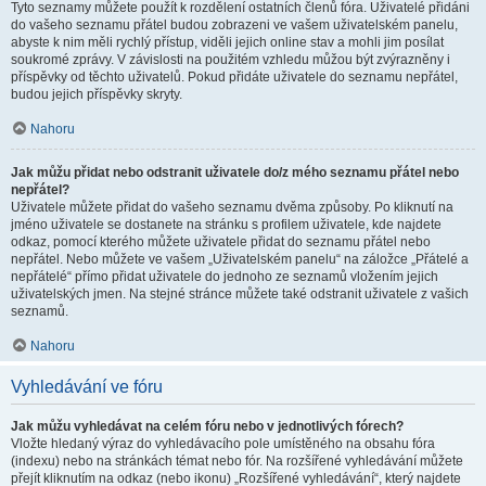
Tyto seznamy můžete použít k rozdělení ostatních členů fóra. Uživatelé přidáni
do vašeho seznamu přátel budou zobrazeni ve vašem uživatelském panelu,
abyste k nim měli rychlý přístup, viděli jejich online stav a mohli jim posílat
soukromé zprávy. V závislosti na použitém vzhledu můžou být zvýrazněny i
příspěvky od těchto uživatelů. Pokud přidáte uživatele do seznamu nepřátel,
budou jejich příspěvky skryty.
Nahoru
Jak můžu přidat nebo odstranit uživatele do/z mého seznamu přátel nebo
nepřátel?
Uživatele můžete přidat do vašeho seznamu dvěma způsoby. Po kliknutí na
jméno uživatele se dostanete na stránku s profilem uživatele, kde najdete
odkaz, pomocí kterého můžete uživatele přidat do seznamu přátel nebo
nepřátel. Nebo můžete ve vašem „Uživatelském panelu“ na záložce „Přátelé a
nepřátelé“ přímo přidat uživatele do jednoho ze seznamů vložením jejich
uživatelských jmen. Na stejné stránce můžete také odstranit uživatele z vašich
seznamů.
Nahoru
Vyhledávání ve fóru
Jak můžu vyhledávat na celém fóru nebo v jednotlivých fórech?
Vložte hledaný výraz do vyhledávacího pole umístěného na obsahu fóra
(indexu) nebo na stránkách témat nebo fór. Na rozšířené vyhledávání můžete
přejít kliknutím na odkaz (nebo ikonu) „Rozšířené vyhledávání“, který najdete