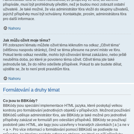
přispíváte, musí být prohlédnuty předtím, než je budou moci zobrazit ostatní
uživatelé. Je také možné, že vás administrátor fóra vložil do skupiny uživatelů,
jejichž příspěvky musí být schváleny. Kontaktujte, prosím, administrátora fóra
pro další informace.
Nahoru
Jak můžu oživit moje téma?
Při zobrazení tématu můžete oživit téma kliknutím na odkaz „Oživit téma“
(většinou naspodu stránky), čímž se téma přesune na první místo ve fóru.
Pokud tento odkaz nevidíte, mohlo být oživování témat zakázáno, nebo ještě
neuběhla doba, po které je povoleno téma oživit. Oživit téma jde také
jednoduše tak, že do něho odešlete příspěvek. Pokud to ale budete dělat,
ujistěte se, že to není proti pravidlům fóra.
Nahoru
Formátování a druhy témat
Co jsou to BBKódy?
BBKódy jsou speciální implementace HTML jazyka, které poskytují velkou
kontrolu pro formátování jednotlivých objektů v příspěvcích. Možnost používání
BBKódů uděluje administrátor fóra, ale BBKódy je také možné pro jednotlivé
příspěvky zakázat ve formuláři pro odesílání příspěvků. BBKódy se používají
podobně jako HTML, ale tagy jsou uzavřeny v hranatých závorkách [ a ] a ne v
< a >. Pro více informací o formátování pomocí BBKódů se podívejte na