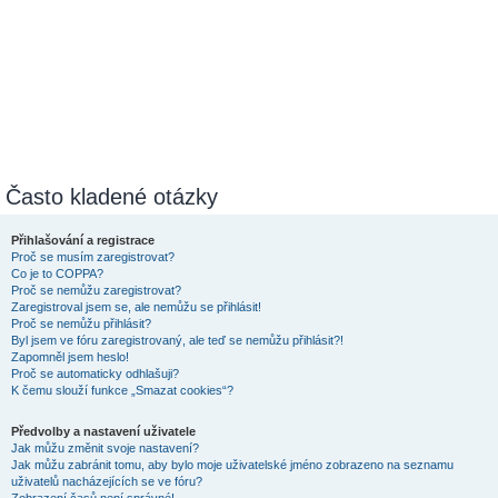
Často kladené otázky
Přihlašování a registrace
Proč se musím zaregistrovat?
Co je to COPPA?
Proč se nemůžu zaregistrovat?
Zaregistroval jsem se, ale nemůžu se přihlásit!
Proč se nemůžu přihlásit?
Byl jsem ve fóru zaregistrovaný, ale teď se nemůžu přihlásit?!
Zapomněl jsem heslo!
Proč se automaticky odhlašuji?
K čemu slouží funkce „Smazat cookies“?
Předvolby a nastavení uživatele
Jak můžu změnit svoje nastavení?
Jak můžu zabránit tomu, aby bylo moje uživatelské jméno zobrazeno na seznamu
uživatelů nacházejících se ve fóru?