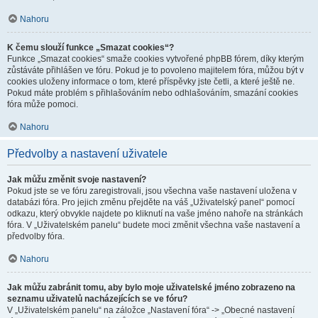
Nahoru
K čemu slouží funkce „Smazat cookies“?
Funkce „Smazat cookies“ smaže cookies vytvořené phpBB fórem, díky kterým
zůstáváte přihlášen ve fóru. Pokud je to povoleno majitelem fóra, můžou být v
cookies uloženy informace o tom, které příspěvky jste četli, a které ještě ne.
Pokud máte problém s přihlašováním nebo odhlašováním, smazání cookies
fóra může pomoci.
Nahoru
Předvolby a nastavení uživatele
Jak můžu změnit svoje nastavení?
Pokud jste se ve fóru zaregistrovali, jsou všechna vaše nastavení uložena v
databázi fóra. Pro jejich změnu přejděte na váš „Uživatelský panel“ pomocí
odkazu, který obvykle najdete po kliknutí na vaše jméno nahoře na stránkách
fóra. V „Uživatelském panelu“ budete moci změnit všechna vaše nastavení a
předvolby fóra.
Nahoru
Jak můžu zabránit tomu, aby bylo moje uživatelské jméno zobrazeno na
seznamu uživatelů nacházejících se ve fóru?
V „Uživatelském panelu“ na záložce „Nastavení fóra“ -> „Obecné nastavení