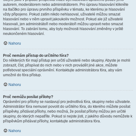
autorem, moderátorem nebo administrátorem. Pro úpravu hlasování klikněte
na tlačítko pro úpravu prvního příspěvku v tématu, ke kterému je hlasování
vždy připojeno. Pokud zatím nikdo nehlasoval, uživatelé můžou smazat
hlasování nebo v něm upravit jakoukoliv možnost. Pokud ale již uživatelé
hlasovali, jen administrátoři nebo moderátoři můžou upravit nebo smazat
hlasování. To zabrání tomu, aby byly možnosti hlasování změněny v ještě
neukončeném hlasování.
Nahoru
Proč nemám přístup do určitého fóra?
Do některých fór mají přístup jen určití uživatelé nebo skupiny. Abyste je mohli
zobrazit, číst, přispívat do nich nebo v nich provádět jiné akce, můžete
potřebovat speciální oprávnění. Kontaktujte administrátora fóra, aby vám
umožnil do fóra přístup.
Nahoru
Proč nemůžu posílat přílohy?
Oprávnění pro přílohy se nastavují pro jednotlivá fóra, skupiny nebo uživatele.
Administrátor fóra nemusel povolit do určitého fóra, do kterého můžete posílat
příspěvky, přidávat přílohy, nebo možná, že posílat přílohy můžou jen určité
skupiny, do kterých nepatříte. Pokud si nejste jisti, z jakého důvodu nemůžete k
příspěvkům přidávat přílohy, kontaktujte administrátora fóra.
Nahoru