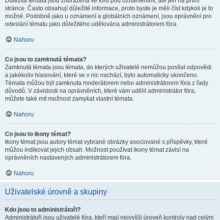
Důležitá témata jsou zobrazena ve fóru pod oznámeními, ale jen na první
stránce. Často obsahují důležité informace, proto byste je měli číst kdykoli je to
možné. Podobně jako u oznámení a globálních oznámení, jsou oprávnění pro
odeslání tématu jako důležitého udělována administrátorem fóra.
Nahoru
Co jsou to zamknutá témata?
Zamknutá témata jsou témata, do kterých uživatelé nemůžou posílat odpovědi
a jakékoliv hlasování, které se v nic nachází, bylo automaticky ukončeno.
Témata můžou být zamknuta moderátorem nebo administrátorem fóra z řady
důvodů. V závislosti na oprávněních, které vám udělil administrátor fóra,
můžete také mít možnost zamykat vlastní témata.
Nahoru
Co jsou to ikony témat?
Ikony témat jsou autory témat vybrané obrázky asociované s příspěvky, které
můžou indikovat jejich obsah. Možnost používat ikony témat závisí na
oprávněních nastavených administrátorem fóra.
Nahoru
Uživatelské úrovně a skupiny
Kdo jsou to administrátoři?
Administrátoři jsou uživatelé fóra, kteří mají nejvyšší úroveň kontroly nad celým