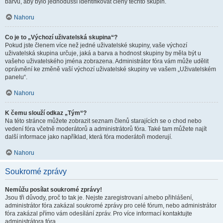
barvu, aby bylo jednodušší identifikovat členy těchto skupin.
Nahoru
Co je to „Výchozí uživatelská skupina“?
Pokud jste členem více než jedné uživatelské skupiny, vaše výchozí
uživatelská skupina určuje, jaká a barva a hodnost skupiny by měla být u
vašeho uživatelského jména zobrazena. Administrátor fóra vám může udělit
oprávnění ke změně vaší výchozí uživatelské skupiny ve vašem „Uživatelském
panelu“.
Nahoru
K čemu slouží odkaz „Tým“?
Na této stránce můžete zobrazit seznam členů starajících se o chod nebo
vedení fóra včetně moderátorů a administrátorů fóra. Také tam můžete najít
další informace jako například, která fóra moderátoři moderují.
Nahoru
Soukromé zprávy
Nemůžu posílat soukromé zprávy!
Jsou tři důvody, proč to tak je. Nejste zaregistrovaní a/nebo přihlášení,
administrátor fóra zakázal soukromé zprávy pro celé fórum, nebo administrátor
fóra zakázal přímo vám odesílání zpráv. Pro více informací kontaktujte
administrátora fóra.