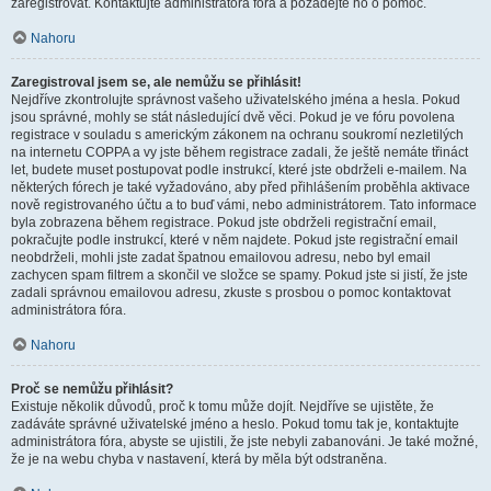
zaregistrovat. Kontaktujte administrátora fóra a požádejte ho o pomoc.
Nahoru
Zaregistroval jsem se, ale nemůžu se přihlásit!
Nejdříve zkontrolujte správnost vašeho uživatelského jména a hesla. Pokud
jsou správné, mohly se stát následující dvě věci. Pokud je ve fóru povolena
registrace v souladu s americkým zákonem na ochranu soukromí nezletilých
na internetu COPPA a vy jste během registrace zadali, že ještě nemáte třináct
let, budete muset postupovat podle instrukcí, které jste obdrželi e-mailem. Na
některých fórech je také vyžadováno, aby před přihlášením proběhla aktivace
nově registrovaného účtu a to buď vámi, nebo administrátorem. Tato informace
byla zobrazena během registrace. Pokud jste obdrželi registrační email,
pokračujte podle instrukcí, které v něm najdete. Pokud jste registrační email
neobdrželi, mohli jste zadat špatnou emailovou adresu, nebo byl email
zachycen spam filtrem a skončil ve složce se spamy. Pokud jste si jistí, že jste
zadali správnou emailovou adresu, zkuste s prosbou o pomoc kontaktovat
administrátora fóra.
Nahoru
Proč se nemůžu přihlásit?
Existuje několik důvodů, proč k tomu může dojít. Nejdříve se ujistěte, že
zadáváte správné uživatelské jméno a heslo. Pokud tomu tak je, kontaktujte
administrátora fóra, abyste se ujistili, že jste nebyli zabanováni. Je také možné,
že je na webu chyba v nastavení, která by měla být odstraněna.