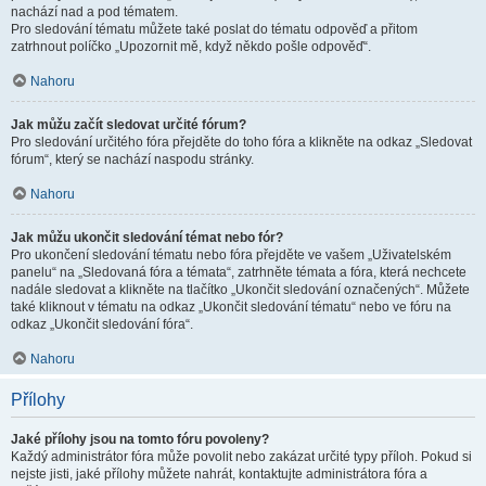
nachází nad a pod tématem.
Pro sledování tématu můžete také poslat do tématu odpověď a přitom
zatrhnout políčko „Upozornit mě, když někdo pošle odpověď“.
Nahoru
Jak můžu začít sledovat určité fórum?
Pro sledování určitého fóra přejděte do toho fóra a klikněte na odkaz „Sledovat
fórum“, který se nachází naspodu stránky.
Nahoru
Jak můžu ukončit sledování témat nebo fór?
Pro ukončení sledování tématu nebo fóra přejděte ve vašem „Uživatelském
panelu“ na „Sledovaná fóra a témata“, zatrhněte témata a fóra, která nechcete
nadále sledovat a klikněte na tlačítko „Ukončit sledování označených“. Můžete
také kliknout v tématu na odkaz „Ukončit sledování tématu“ nebo ve fóru na
odkaz „Ukončit sledování fóra“.
Nahoru
Přílohy
Jaké přílohy jsou na tomto fóru povoleny?
Každý administrátor fóra může povolit nebo zakázat určité typy příloh. Pokud si
nejste jisti, jaké přílohy můžete nahrát, kontaktujte administrátora fóra a