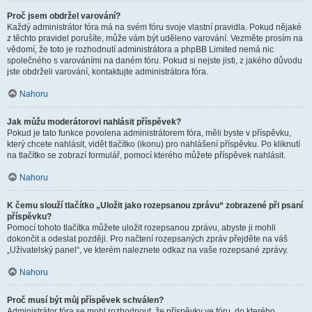
Proč jsem obdržel varování?
Každý administrátor fóra má na svém fóru svoje vlastní pravidla. Pokud nějaké
z těchto pravidel porušíte, může vám být uděleno varování. Vezměte prosím na
vědomí, že toto je rozhodnutí administrátora a phpBB Limited nemá nic
společného s varováními na daném fóru. Pokud si nejste jisti, z jakého důvodu
jste obdrželi varování, kontaktujte administrátora fóra.
Nahoru
Jak můžu moderátorovi nahlásit příspěvek?
Pokud je tato funkce povolena administrátorem fóra, měli byste v příspěvku,
který chcete nahlásit, vidět tlačítko (ikonu) pro nahlášení příspěvku. Po kliknutí
na tlačítko se zobrazí formulář, pomocí kterého můžete příspěvek nahlásit.
Nahoru
K čemu slouží tlačítko „Uložit jako rozepsanou zprávu“ zobrazené při psaní
příspěvku?
Pomocí tohoto tlačítka můžete uložit rozepsanou zprávu, abyste ji mohli
dokončit a odeslat později. Pro načtení rozepsaných zpráv přejděte na váš
„Uživatelský panel“, ve kterém naleznete odkaz na vaše rozepsané zprávy.
Nahoru
Proč musí být můj příspěvek schválen?
Administrátor fóra se mohl rozhodnout, že příspěvky ve fóru, do kterého